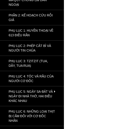
MA QUỶ CHỐNG LẠI DÂN
NGOẠI
PHẦN 2: KẾ HOẠCH CỨU RỖI
GIẢ
PHỤ LỤC 1: HUYỀN THOẠI VỀ
613 ĐIỀU RĂN
PHỤ LỤC 2: PHÉP CẮT BÌ VÀ
NGƯỜI TIN CHÚA
PHỤ LỤC 3: TZITZIT (TUA,
DÂY, TUA RUA)
PHỤ LỤC 4: TÓC VÀ RÂU CỦA
NGƯỜI CƠ ĐỐC
PHỤ LỤC 5: NGÀY SA-BÁT VÀ
NGÀY ĐI NHÀ THỜ, HAI ĐIỀU
KHÁC NHAU
PHỤ LỤC 6: NHỮNG LOẠI THỊT
BỊ CẤM ĐỐI VỚI CƠ ĐỐC
NHÂN