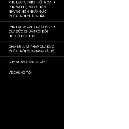
PHỤ LỤC 7: TRINH NỮ, GÓA
PHỤ VÀ PHỤ NỮ LY HÔN:
NHỮNG HÔN NHÂN ĐỨC
CHÚA TRỜI CHẤP NHẬN
PHỤ LỤC 8: CÁC LUẬT PHÁP
CỦA ĐỨC CHÚA TRỜI ĐÒI
HỎI CÓ ĐỀN THỜ
CHIA SẺ LUẬT PHÁP CỦA ĐỨC
CHÚA TRỜI QUA MẠNG XÃ HỘI
SUY NGẪM HẰNG NGÀY
VỀ CHÚNG TÔI