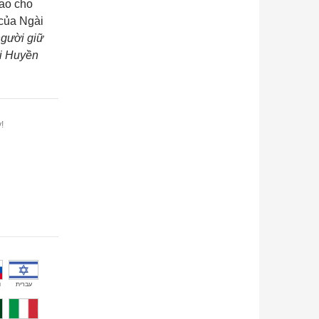
rao cho
 của Ngài
người giữ
ải Huyền
!
й
עברית