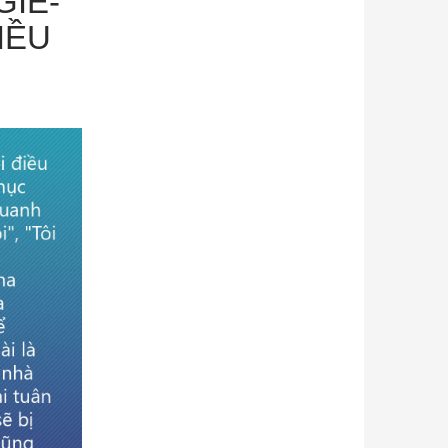
GIÊ-
IỀU