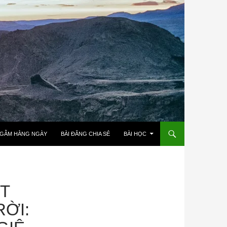
NGẪM HẰNG NGÀY
BÀI ĐĂNG CHIA SẺ
BÀI HỌC
ẬT
ỜI: