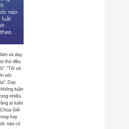
 làm và dạy
ọi thứ đều
i”, ”Tôi và
ến với
ha”. Dạy
 không tuân
Trong nhiều
rằng ai tuân
. Chúa Giê-
trong hay
uốc nào có