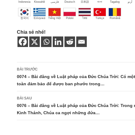
Indonesia
Kiswahili
فارسی
Deutsch
日本語
বাংলা
Tagalog
اُردو
한국어
Ελληνικά
Tiếng Việt
Polski
ไทย
Türkçe
Română
Chia sẻ nhé!
Điều
BÀI TRƯỚC
hướng
0074 – Bài đăng về Luật pháp của Đức Chúa Trời: Có mộ
toàn đảm bảo để được ban phước trong…
bài
viết
BÀI SAU
0076 – Bài đăng về Luật pháp của Đức Chúa Trời: Trong
Kinh Thánh, Chúa ca ngợi những đứa…