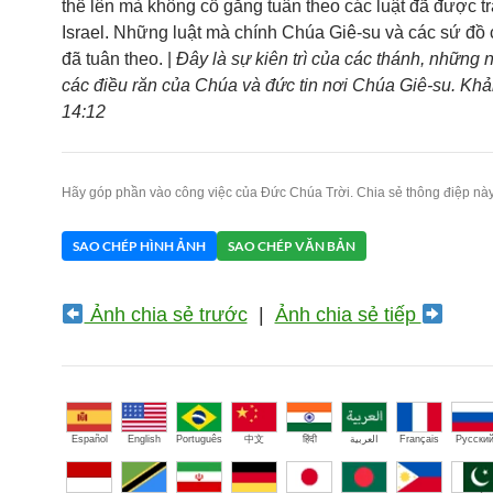
thể lên mà không cố gắng tuân theo các luật đã được t
Israel. Những luật mà chính Chúa Giê-su và các sứ đồ
đã tuân theo. |
Đây là sự kiên trì của các thánh, những 
các điều răn của Chúa và đức tin nơi Chúa Giê-su. Kh
14:12
Hãy góp phần vào công việc của Đức Chúa Trời. Chia sẻ thông điệp này
SAO CHÉP HÌNH ẢNH
SAO CHÉP VĂN BẢN
Ảnh chia sẻ trước
|
Ảnh chia sẻ tiếp
Español
English
Português
中文
हिंदी
العربية
Français
Русски