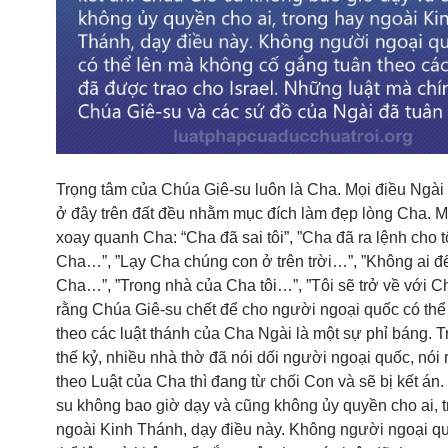
Trọng tâm của Chúa Giê-su luôn là Cha. Mọi điều Ngài
ở đây trên đất đều nhằm mục đích làm đẹp lòng Cha. M
xoay quanh Cha: “Cha đã sai tôi”, ”Cha đã ra lệnh cho tô
Cha…”, ”Lạy Cha chúng con ở trên trời…”, ”Không ai đ
Cha…”, ”Trong nhà của Cha tôi…”, ”Tôi sẽ trở về với C
rằng Chúa Giê-su chết để cho người ngoại quốc có thể
theo các luật thánh của Cha Ngài là một sự phỉ báng. 
thế kỷ, nhiều nhà thờ đã nói dối người ngoại quốc, nói 
theo Luật của Cha thì đang từ chối Con và sẽ bị kết án
su không bao giờ dạy và cũng không ủy quyền cho ai, 
ngoài Kinh Thánh, dạy điều này. Không người ngoại q