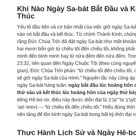
Khi Nào Ngày Sa-bát Bắt Đầu và K
Thúc
Yếu tố đầu tiên và cơ bản nhất của việc giữ ngày Sa-bát
nào nó bắt đầu và kết thúc. Từ chính Thánh Kinh, chúng
rằng Đức Chúa Trời đã đặt ngày Sa-bát như một khoản
hai mươi bốn giờ từ chiều tối đến chiều tối, không phải
minh đến bình minh hay từ nửa đêm đến nửa đêm. Tr
23:32
, liên quan đến Ngày Chuộc Tội (theo cùng nguyên
gian), Đức Chúa Trời phán: “từ chiều tối đến chiều tối,
sẽ giữ ngày Sa-bát của mình.” Nguyên tắc này cũng áp
ngày Sa-bát hàng tuần:
ngày bắt đầu lúc hoàng hôn 
thứ sáu và kết thúc lúc hoàng hôn của ngày thứ bả
tiếng Hê-bơ-rơ, điều này được diễn đạt là מֵעֶרֶב עַד־עֶרֶב (me’erev
‘ad-‘erev) — “từ chiều tối đến chiều tối.” Hiểu đúng thời
nền tảng để tôn kính ngày Sa-bát trong bất kỳ thời đại n
Thực Hành Lịch Sử và Ngày Hê-b