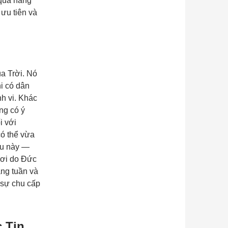
 quà hàng
 ưu tiên và
a Trời. Nó
i có dân
nh vi. Khác
ng có ý
i với
có thể vừa
ệu này —
gơi do Đức
àng tuần và
 sự chu cấp
 Tin