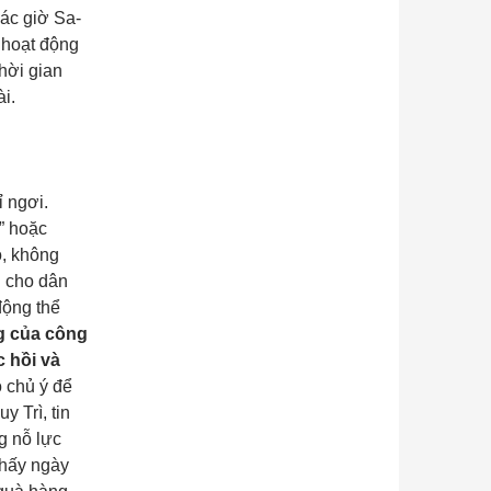
các giờ Sa-
 hoạt động
thời gian
i.
ỉ ngơi.
o, không
i cho dân
động thể
g của công
c hồi và
 chủ ý để
 Trì, tin
g nỗ lực
thấy ngày