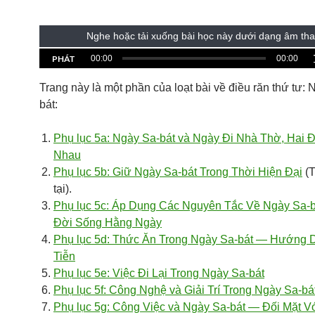
Nghe hoặc tải xuống bài học này dưới dạng âm th
PHÁT
00:00
00:00
Trang này là một phần của loạt bài về điều răn thứ tư: 
bát:
Phụ lục 5a: Ngày Sa-bát và Ngày Đi Nhà Thờ, Hai 
Nhau
Phụ lục 5b: Giữ Ngày Sa-bát Trong Thời Hiện Đại
(T
tại).
Phụ lục 5c: Áp Dụng Các Nguyên Tắc Về Ngày Sa-b
Đời Sống Hằng Ngày
Phụ lục 5d: Thức Ăn Trong Ngày Sa-bát — Hướng 
Tiễn
Phụ lục 5e: Việc Đi Lại Trong Ngày Sa-bát
Phụ lục 5f: Công Nghệ và Giải Trí Trong Ngày Sa-bá
Phụ lục 5g: Công Việc và Ngày Sa-bát — Đối Mặt 