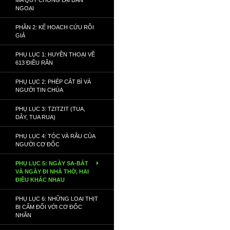
MA QUỶ CHỐNG LẠI DÂN
NGOẠI
PHẦN 2: KẾ HOẠCH CỨU RỖI
GIẢ
PHỤ LỤC 1: HUYỀN THOẠI VỀ
613 ĐIỀU RĂN
PHỤ LỤC 2: PHÉP CẮT BÌ VÀ
NGƯỜI TIN CHÚA
PHỤ LỤC 3: TZITZIT (TUA,
DÂY, TUA RUA)
PHỤ LỤC 4: TÓC VÀ RÂU CỦA
NGƯỜI CƠ ĐỐC
PHỤ LỤC 5: NGÀY SA-BÁT
VÀ NGÀY ĐI NHÀ THỜ, HAI
ĐIỀU KHÁC NHAU
PHỤ LỤC 6: NHỮNG LOẠI THỊT
BỊ CẤM ĐỐI VỚI CƠ ĐỐC
NHÂN