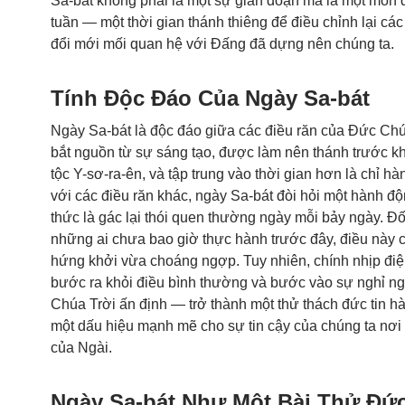
Sa-bát không phải là một sự gián đoạn mà là một món
tuần — một thời gian thánh thiêng để điều chỉnh lại các
đổi mới mối quan hệ với Đấng đã dựng nên chúng ta.
Tính Độc Đáo Của Ngày Sa-bát
Ngày Sa-bát là độc đáo giữa các điều răn của Đức Chú
bắt nguồn từ sự sáng tạo, được làm nên thánh trước kh
tộc Y-sơ-ra-ên, và tập trung vào thời gian hơn là chỉ hà
với các điều răn khác, ngày Sa-bát đòi hỏi một hành độ
thức là gác lại thói quen thường ngày mỗi bảy ngày. Đố
những ai chưa bao giờ thực hành trước đây, điều này 
hứng khởi vừa choáng ngợp. Tuy nhiên, chính nhịp đi
bước ra khỏi điều bình thường và bước vào sự nghỉ n
Chúa Trời ấn định — trở thành một thử thách đức tin h
một dấu hiệu mạnh mẽ cho sự tin cậy của chúng ta nơi
của Ngài.
Ngày Sa-bát Như Một Bài Thử Đức