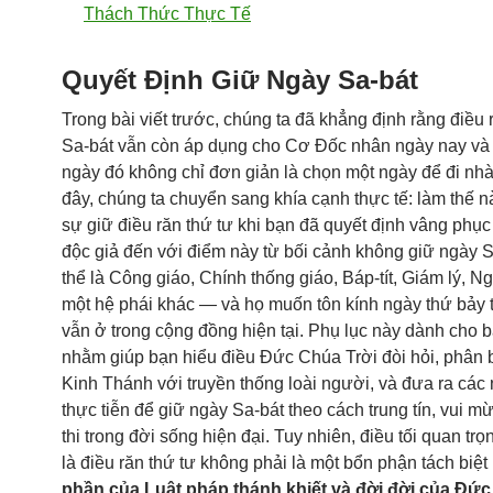
Thách Thức Thực Tế
Quyết Định Giữ Ngày Sa-bát
Trong bài viết trước, chúng ta đã khẳng định rằng điều
Sa-bát vẫn còn áp dụng cho Cơ Đốc nhân ngày nay và 
ngày đó không chỉ đơn giản là chọn một ngày để đi nhà
đây, chúng ta chuyển sang khía cạnh thực tế: làm thế n
sự giữ điều răn thứ tư khi bạn đã quyết định vâng phục
độc giả đến với điểm này từ bối cảnh không giữ ngày 
thể là Công giáo, Chính thống giáo, Báp-tít, Giám lý, N
một hệ phái khác — và họ muốn tôn kính ngày thứ bảy t
vẫn ở trong cộng đồng hiện tại. Phụ lục này dành cho 
nhằm giúp bạn hiểu điều Đức Chúa Trời đòi hỏi, phân bi
Kinh Thánh với truyền thống loài người, và đưa ra các
thực tiễn để giữ ngày Sa-bát theo cách trung tín, vui m
thi trong đời sống hiện đại. Tuy nhiên, điều tối quan tr
là điều răn thứ tư không phải là một bổn phận tách biệt
phần của Luật pháp thánh khiết và đời đời của Đức