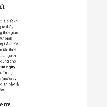
ết
 là biết khi
 ta thấy
g thời gian
 từ bình
ong
Lê-vi Ký
 tắc thời
 các ngươi
 dụng cho
của ngày
y.
Trong
 gian này là
ào.
ơ-rơ