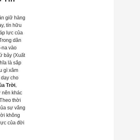
ân giữ hàng
y, tín hữu
áp lực của
 Trong dân
a-na vào
ứ bảy (
Xuất
hĩa là sắp
ều gì xâm
 dạy cho
a Trời
,
ở nên khác
 Theo thời
 của sự vâng
rời không
vực của đời