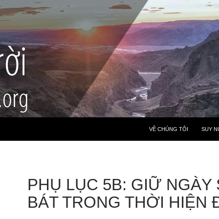
VỀ CHÚNG TÔI
SUY N
PHỤ LỤC 5B: GIỮ NGÀY 
BÁT TRONG THỜI HIỆN 