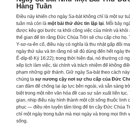
Hàng Tuần
Điều này khiến cho ngày Sa-bát không chỉ là một sự tu
tuần mà còn là
một bài thử đức tin lặp lại
. Mỗi bảy ngà
được kêu gọi bước ra khỏi công việc của mình và khỏi 
thế gian để tin rằng Đức Chúa Trời sẽ chu cấp cho họ.
Y-sơ-ra-ên cổ, điều này có nghĩa là thu nhặt gấp đôi m
ngày thứ sáu và tin rằng nó sẽ đủ dùng đến hết ngày th
Ê-díp-tô Ký 16:22
); trong thời hiện đại, nó thường có ng
xếp lịch làm việc, tài chính và trách nhiệm để không đi
phạm những giờ thánh. Giữ ngày Sa-bát theo cách này
chúng ta
sự nương cậy nơi sự chu cấp của Đức Chú
can đảm để chống lại áp lực bên ngoài, và sẵn sàng tr
biệt trong một nền văn hóa đề cao sự sản xuất liên tục.
gian, nhịp điệu này hình thành một cột sống thuộc linh
phục — điều rèn luyện tấm lòng để tin cậy Đức Chúa T
chỉ một ngày trong tuần mà mọi ngày và trong mọi lĩnh 
sống.