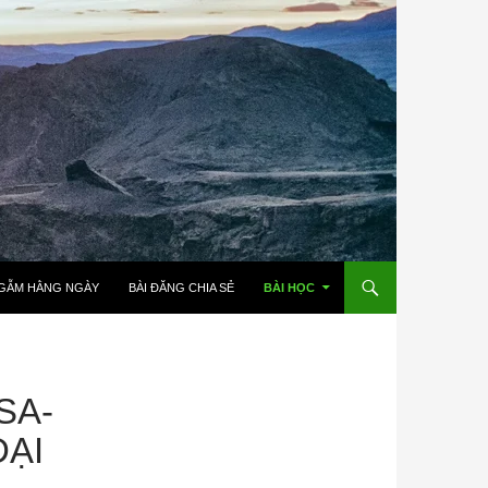
GẪM HẰNG NGÀY
BÀI ĐĂNG CHIA SẺ
BÀI HỌC
SA-
ĐẠI