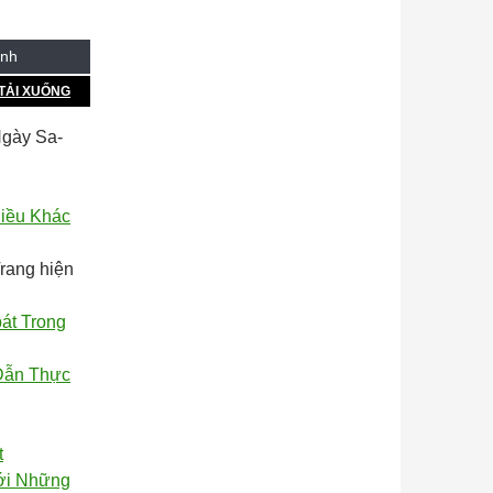
anh
TẢI XUỐNG
Ngày Sa-
Điều Khác
rang hiện
át Trong
Dẫn Thực
t
Với Những