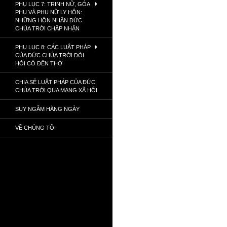
PHỤ LỤC 7: TRINH NỮ, GÓA
PHỤ VÀ PHỤ NỮ LY HÔN:
NHỮNG HÔN NHÂN ĐỨC
CHÚA TRỜI CHẤP NHẬN
PHỤ LỤC 8: CÁC LUẬT PHÁP
CỦA ĐỨC CHÚA TRỜI ĐÒI
HỎI CÓ ĐỀN THỜ
CHIA SẺ LUẬT PHÁP CỦA ĐỨC
CHÚA TRỜI QUA MẠNG XÃ HỘI
SUY NGẪM HẰNG NGÀY
VỀ CHÚNG TÔI