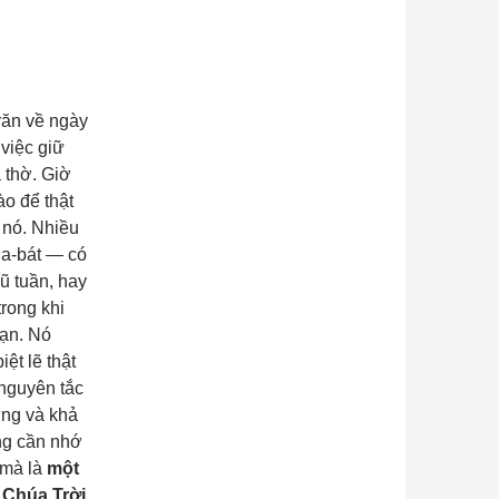
 răn về ngày
việc giữ
 thờ. Giờ
ào để thật
 nó. Nhiều
Sa-bát — có
gũ tuần, hay
rong khi
bạn. Nó
ệt lẽ thật
 nguyên tắc
ừng và khả
ọng cần nhớ
 mà là
một
 Chúa Trời
.