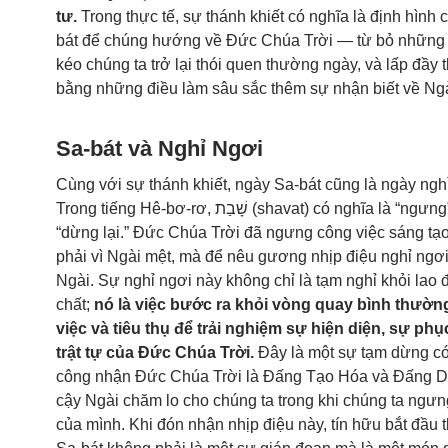
tư.
Trong thực tế, sự thánh khiết có nghĩa là định hình 
bát để chúng hướng về Đức Chúa Trời — từ bỏ những
kéo chúng ta trở lại thói quen thường ngày, và lấp đầy 
bằng những điều làm sâu sắc thêm sự nhận biết về Ngà
Sa-bát và Nghỉ Ngơi
Cùng với sự thánh khiết, ngày Sa-bát cũng là ngày ngh
Trong tiếng Hê-bơ-rơ, שָׁבַת (shavat) có nghĩa là “ngưng” hoặc
“dừng lại.” Đức Chúa Trời đã ngưng công việc sáng tạ
phải vì Ngài mệt, mà để nêu gương nhịp điệu nghỉ ngơ
Ngài. Sự nghỉ ngơi này không chỉ là tạm nghỉ khỏi lao 
chất;
nó là việc bước ra khỏi vòng quay bình thườn
việc và tiêu thụ để trải nghiệm sự hiện diện, sự phụ
trật tự của Đức Chúa Trời.
Đây là một sự tạm dừng có
công nhận Đức Chúa Trời là Đấng Tạo Hóa và Đấng Duy
cậy Ngài chăm lo cho chúng ta trong khi chúng ta ngưn
của mình. Khi đón nhận nhịp điệu này, tín hữu bắt đầu 