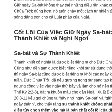
Giữ ngày Sa-bát không thay thế những điều răn khác 
Chúa Trời; đúng hơn, nó tuôn chảy một cách tự nhiên t
sống dâng trọn cho cả Luật pháp của Ngài.
Cốt Lõi Của Việc Giữ Ngày Sa-bát
Thánh Khiết và Nghỉ Ngơi
Sa-bát và Sự Thánh Khiết
Thánh khiết có nghĩa là được biệt riêng ra cho Đức Chú
Cũng như đền tạm được biệt riêng khỏi sự sử dụng th
thì ngày Sa-bát cũng được biệt riêng ra khỏi các ngày 
tuần. Đức Chúa Trời đã nêu gương trong sự sáng tạo k
ngưng công việc vào ngày thứ bảy và làm cho nó nên t
Thế Ký 2:2-3
), đặt ra khuôn mẫu cho dân Ngài.
Xuất Ê-d
20:8-11
kêu gọi chúng ta “hãy nhớ ngày Sa-bát” và “giữ
ngày thánh”, cho thấy rằng
sự thánh khiết không phải
điều tùy chọn thêm vào mà là bản chất cốt lõi của đ