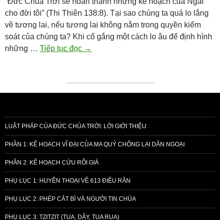
“Đức Chúa Trời sẽ hoàn thành những kế hoạch của Ngài
cho đời tôi” (Thi Thiên 138:8). Tại sao chúng ta quá lo lắng
về tương lai, nếu tương lai không nằm trong quyền kiểm
soát của chúng ta? Khi cố gắng một cách lo âu để định hình
Suy
những …
Tiếp tục đọc
→
ngẫm
hằng
ngày:
Đức
Chúa
Trời
LUẬT PHÁP CỦA ĐỨC CHÚA TRỜI: LỜI GIỚI THIỆU
sẽ
hoàn
PHẦN 1: KẾ HOẠCH VĨ ĐẠI CỦA MA QUỶ CHỐNG LẠI DÂN NGOẠI
thành
PHẦN 2: KẾ HOẠCH CỨU RỖI GIẢ
những
kế
PHỤ LỤC 1: HUYỀN THOẠI VỀ 613 ĐIỀU RĂN
hoạch
PHỤ LỤC 2: PHÉP CẮT BÌ VÀ NGƯỜI TIN CHÚA
của
Ngài
PHỤ LỤC 3: TZITZIT (TUA, DÂY, TUA RUA)