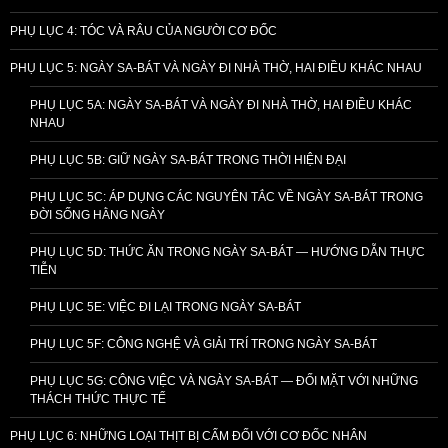
cho
PHỤ LỤC 4: TÓC VÀ RÂU CỦA NGƯỜI CƠ ĐỐC
đời
tôi…
PHỤ LỤC 5: NGÀY SA-BÁT VÀ NGÀY ĐI NHÀ THỜ, HAI ĐIỀU KHÁC NHAU
PHỤ LỤC 5A: NGÀY SA-BÁT VÀ NGÀY ĐI NHÀ THỜ, HAI ĐIỀU KHÁC
NHAU
PHỤ LỤC 5B: GIỮ NGÀY SA-BÁT TRONG THỜI HIỆN ĐẠI
PHỤ LỤC 5C: ÁP DỤNG CÁC NGUYÊN TẮC VỀ NGÀY SA-BÁT TRONG
ĐỜI SỐNG HẰNG NGÀY
PHỤ LỤC 5D: THỨC ĂN TRONG NGÀY SA-BÁT — HƯỚNG DẪN THỰC
TIỄN
PHỤ LỤC 5E: VIỆC ĐI LẠI TRONG NGÀY SA-BÁT
PHỤ LỤC 5F: CÔNG NGHỆ VÀ GIẢI TRÍ TRONG NGÀY SA-BÁT
PHỤ LỤC 5G: CÔNG VIỆC VÀ NGÀY SA-BÁT — ĐỐI MẶT VỚI NHỮNG
THÁCH THỨC THỰC TẾ
PHỤ LỤC 6: NHỮNG LOẠI THỊT BỊ CẤM ĐỐI VỚI CƠ ĐỐC NHÂN