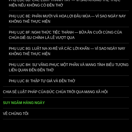
PHỤ LỤC 8D: CÁC LUẬT THANH TẨY — VÌ SAO KHÔNG THỂ THỰC
HIỆN NẾU KHÔNG CÓ ĐỀN THỜ
PHỤ LỤC 8E: PHẦN MƯỜI VÀ HOA LỢI ĐẦU MÙA — VÌ SAO NGÀY NAY
KHÔNG THỂ THỰC HIỆN
PHỤ LỤC 8F: NGHI THỨC TIỆC THÁNH — BỮA ĂN CUỐI CÙNG CỦA
CHÚA GIÊ-SU CHÍNH LÀ LỄ VƯỢT QUA
PHỤ LỤC 8G: LUẬT NA-XI-RÊ VÀ CÁC LỜI KHẤN — VÌ SAO NGÀY NAY
KHÔNG THỂ THỰC HIỆN
PHỤ LỤC 8H: SỰ VÂNG PHỤC MỘT PHẦN VÀ MANG TÍNH BIỂU TƯỢNG
LIÊN QUAN ĐẾN ĐỀN THỜ
PHỤ LỤC 8I: THẬP TỰ GIÁ VÀ ĐỀN THỜ
CHIA SẺ LUẬT PHÁP CỦA ĐỨC CHÚA TRỜI QUA MẠNG XÃ HỘI
SUY NGẪM HẰNG NGÀY
VỀ CHÚNG TÔI