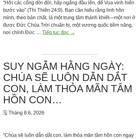
“Hỡi các cổng đời đời, hãy ngẩng đầu lên, để Vua vinh hiển
bước vào” (Thi Thiên 24:9). Bạn cần hiểu rằng linh hồn
mình, theo bản chất, là một trung tâm thánh khiết—một nơi ở
được Đức Chúa Trời chuẩn bị, một vương quốc tiềm năng,
Suy
nơi chính Đức …
Tiếp tục đọc
→
ngẫm
hằng
ngày:
Hỡi
SUY NGẪM HẰNG NGÀY:
các
CHÚA SẼ LUÔN DẪN DẮT
cổng
đời
CON, LÀM THỎA MÃN TÂM
đời,
HỒN CON…
hãy
ngẩng
🗓 Tháng 8 6, 2026
đầu
lên,
để
“Chúa sẽ luôn dẫn dắt con, làm thỏa mãn tâm hồn con ngay
Vua