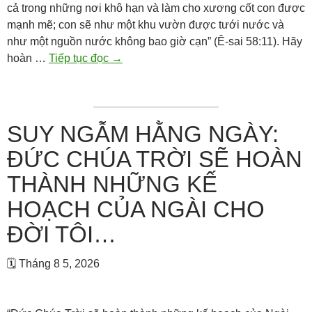
cả trong những nơi khô hạn và làm cho xương cốt con được
vinh
mạnh mẽ; con sẽ như một khu vườn được tưới nước và
hiển
như một nguồn nước không bao giờ cạn” (Ê-sai 58:11). Hãy
bước
Suy
hoàn …
Tiếp tục đọc
→
vào…
ngẫm
hằng
ngày:
Chúa
SUY NGẪM HẰNG NGÀY:
sẽ
ĐỨC CHÚA TRỜI SẼ HOÀN
luôn
dẫn
THÀNH NHỮNG KẾ
dắt
HOẠCH CỦA NGÀI CHO
con,
làm
ĐỜI TÔI…
thỏa
mãn
🗓 Tháng 8 5, 2026
tâm
hồn
con…