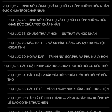
PHỤ LỤC 7: TRINH NỮ, GÓA PHỤ VÀ PHỤ NỮ LY HÔN: NHỮNG HÔN NHÂN
ĐỨC CHÚA TRỜI CHẤP NHẬN
PHỤ LỤC 7A: TRINH NỮ, GÓA PHỤ VÀ PHỤ NỮ LY HÔN: NHỮNG HÔN
NHÂN ĐỨC CHÚA TRỜI CHẤP NHẬN
PHỤ LỤC 7B: CHỨNG THƯ LY HÔN — SỰ THẬT VÀ NGỘ NHẬN
PHỤ LỤC 7C: MÁC 10:11–12 VÀ SỰ BÌNH ĐẲNG GIẢ TẠO TRONG TỘI
NGOẠI TÌNH
PHỤ LỤC 7D: HỎI VÀ ĐÁP — TRINH NỮ, GÓA PHỤ VÀ PHỤ NỮ LY HÔN
PHỤ LỤC 8: CÁC LUẬT PHÁP CỦA ĐỨC CHÚA TRỜI ĐÒI HỎI CÓ ĐỀN THỜ
PHỤ LỤC 8A: CÁC LUẬT PHÁP CỦA ĐỨC CHÚA TRỜI ĐÒI HỎI CÓ ĐỀN
THỜ
PHỤ LỤC 8B: CÁC LỄ TẾ — VÌ SAO NGÀY NAY KHÔNG THỂ THỰC HIỆN
PHỤ LỤC 8C: CÁC KỲ LỄ KINH THÁNH — VÌ SAO NGÀY NAY KHÔNG KỲ
LỄ NÀO CÓ THỂ THỰC HIỆN