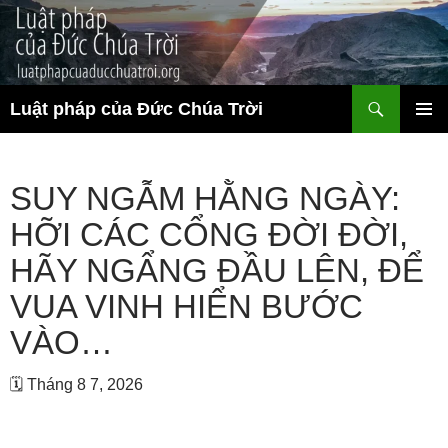
Chuyển
đến
nội
dung
Tìm
Luật pháp của Đức Chúa Trời
kiếm
TRÌNH
ĐƠN CƠ
SỞ
SUY NGẪM HẰNG NGÀY:
HỠI CÁC CỔNG ĐỜI ĐỜI,
HÃY NGẨNG ĐẦU LÊN, ĐỂ
VUA VINH HIỂN BƯỚC
VÀO…
🗓 Tháng 8 7, 2026