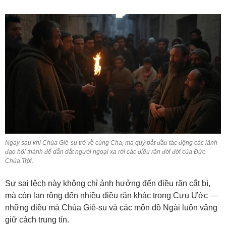
Ngay sau khi Chúa Giê-su trở về cùng Cha, ma quỷ bắt đầu tác động các lãnh
đạo hội thánh để dẫn dắt người ngoại xa rời các điều răn đời đời của Đức
Chúa Trời.
Sự sai lệch này không chỉ ảnh hưởng đến điều răn cắt bì,
mà còn lan rộng đến nhiều điều răn khác trong Cựu Ước —
những điều mà Chúa Giê-su và các môn đồ Ngài luôn vâng
giữ cách trung tín.