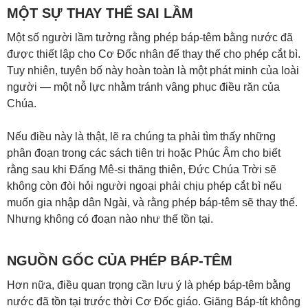
MỘT SỰ THAY THẾ SAI LẦM
Một số người lầm tưởng rằng phép báp-têm bằng nước đã
được thiết lập cho Cơ Đốc nhân để thay thế cho phép cắt bì.
Tuy nhiên, tuyên bố này hoàn toàn là một phát minh của loài
người — một nỗ lực nhằm tránh vâng phục điều răn của
Chúa.
Nếu điều này là thật, lẽ ra chúng ta phải tìm thấy những
phân đoạn trong các sách tiên tri hoặc Phúc Âm cho biết
rằng sau khi Đấng Mê-si thăng thiên, Đức Chúa Trời sẽ
không còn đòi hỏi người ngoại phải chịu phép cắt bì nếu
muốn gia nhập dân Ngài, và rằng phép báp-têm sẽ thay thế.
Nhưng không có đoạn nào như thế tồn tại.
NGUỒN GỐC CỦA PHÉP BÁP-TÊM
Hơn nữa, điều quan trọng cần lưu ý là phép báp-têm bằng
nước đã tồn tại trước thời Cơ Đốc giáo. Giăng Báp-tít không