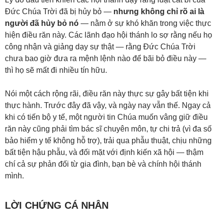
Đức Chúa Trời đã bị hủy bỏ —
nhưng không chỉ rõ ai là
người đã hủy bỏ nó
— nằm ở sự khó khăn trong việc thực
hiện điều răn này. Các lãnh đạo hội thánh lo sợ rằng nếu họ
công nhận và giảng dạy sự thật — rằng Đức Chúa Trời
chưa bao giờ đưa ra mệnh lệnh nào để bãi bỏ điều này —
thì họ sẽ mất đi nhiều tín hữu.
Nói một cách rộng rãi, điều răn này thực sự gây bất tiện khi
thực hành. Trước đây đã vậy, và ngày nay vẫn thế. Ngay cả
khi có tiến bộ y tế, một người tin Chúa muốn vâng giữ điều
răn này cũng phải tìm bác sĩ chuyên môn, tự chi trả (vì đa số
bảo hiểm y tế không hỗ trợ), trải qua phẫu thuật, chịu những
bất tiện hậu phẫu, và đối mặt với định kiến xã hội — thậm
chí cả sự phản đối từ gia đình, bạn bè và chính hội thánh
mình.
LỜI CHỨNG CÁ NHÂN