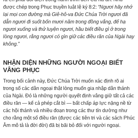
được chép trong
Phục truyền luật lệ ký 8:2
:
“Ngươi hãy nhớ
lại mọi con đường mà Giê-hô-va Đức Chúa Trời ngươi đã
dẫn ngươi đi suốt bốn mươi năm trong đồng vắng, để hạ
ngươi xuống và thử luyện ngươi, hầu biết điều gì ở trong
lòng ngươi, rằng ngươi có gìn giữ các điều răn của Ngài hay
không.”
NHẬN DIỆN NHỮNG NGƯỜI NGOẠI BIẾT
VÂNG PHỤC
Trong bối cảnh này, Đức Chúa Trời muốn xác định rõ ai
trong số các dân ngoại thật lòng muốn gia nhập dân thánh
của Ngài. Đó là những người quyết định vâng giữ tất cả các
điều răn — kể cả phép cắt bì — bất chấp áp lực nặng nề từ
các hội thánh và nhiều đoạn trong các thư tín dường như
cho rằng một số điều răn (được các tiên tri và các sách Phúc
Âm mô tả là đời đời) đã bị bãi bỏ đối với người ngoại.