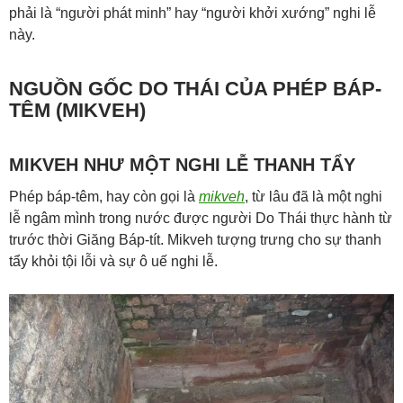
phải là “người phát minh” hay “người khởi xướng” nghi lễ
này.
NGUỒN GỐC DO THÁI CỦA PHÉP BÁP-
TÊM (MIKVEH)
MIKVEH NHƯ MỘT NGHI LỄ THANH TẨY
Phép báp-têm, hay còn gọi là
mikveh
, từ lâu đã là một nghi
lễ ngâm mình trong nước được người Do Thái thực hành từ
trước thời Giăng Báp-tít. Mikveh tượng trưng cho sự thanh
tẩy khỏi tội lỗi và sự ô uế nghi lễ.