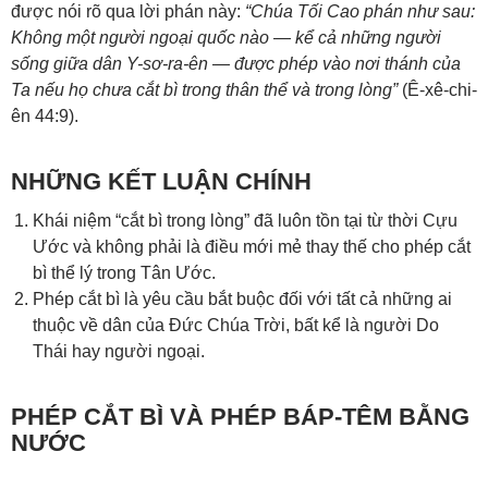
được nói rõ qua lời phán này:
“Chúa Tối Cao phán như sau:
Không một người ngoại quốc nào — kể cả những người
sống giữa dân Y-sơ-ra-ên — được phép vào nơi thánh của
Ta nếu họ chưa cắt bì trong thân thể và trong lòng”
(
Ê-xê-chi-
ên 44:9
).
NHỮNG KẾT LUẬN CHÍNH
Khái niệm “cắt bì trong lòng” đã luôn tồn tại từ thời Cựu
Ước và không phải là điều mới mẻ thay thế cho phép cắt
bì thể lý trong Tân Ước.
Phép cắt bì là yêu cầu bắt buộc đối với tất cả những ai
thuộc về dân của Đức Chúa Trời, bất kể là người Do
Thái hay người ngoại.
PHÉP CẮT BÌ VÀ PHÉP BÁP-TÊM BẰNG
NƯỚC