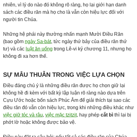
nhiên, vì lý do nào đó không rõ ràng, họ lại giới hạn danh
sách các điều răn mà họ cho là vẫn còn hiệu lực đối với
người tin Chúa.
Những hệ phái này thường nhấn mạnh Mười Điều Răn
(bao gồm
ngày Sa-bát
, tức ngày thứ bảy của điều răn thứ
tư) và các
luật ăn uống
trong Lê-vi ký chương 11, nhưng họ
không đi xa hơn thế.
SỰ MÂU THUẪN TRONG VIỆC LỰA CHỌN
Điều đáng chú ý là những điều răn được họ chọn giữ lại
không hề đi kèm với bất kỳ lập luận rõ ràng nào dựa trên
Cựu Ước hoặc bốn sách Phúc Âm để giải thích tại sao các
điều răn đó vẫn còn hiệu lực, trong khi những điều khác như
việc giữ tóc và râu
,
việc mặc tzitzit
, hay phép
cắt bì
thì lại bị
phớt lờ hoặc không được bảo vệ.
Điều này đặt ra câu hỏi: nếu tất cả các điều răn của Chúa