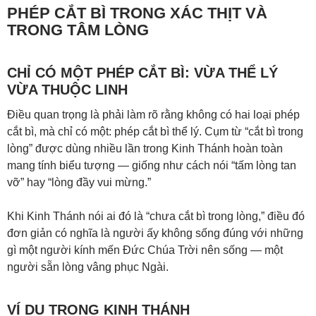
PHÉP CẮT BÌ TRONG XÁC THỊT VÀ
TRONG TÂM LÒNG
CHỈ CÓ MỘT PHÉP CẮT BÌ: VỪA THỂ LÝ
VỪA THUỘC LINH
Điều quan trọng là phải làm rõ rằng không có hai loại phép
cắt bì, mà chỉ có một: phép cắt bì thể lý. Cụm từ “cắt bì trong
lòng” được dùng nhiều lần trong Kinh Thánh hoàn toàn
mang tính biểu tượng — giống như cách nói “tấm lòng tan
vỡ” hay “lòng đầy vui mừng.”
Khi Kinh Thánh nói ai đó là “chưa cắt bì trong lòng,” điều đó
đơn giản có nghĩa là người ấy không sống đúng với những
gì một người kính mến Đức Chúa Trời nên sống — một
người sẵn lòng vâng phục Ngài.
VÍ DỤ TRONG KINH THÁNH