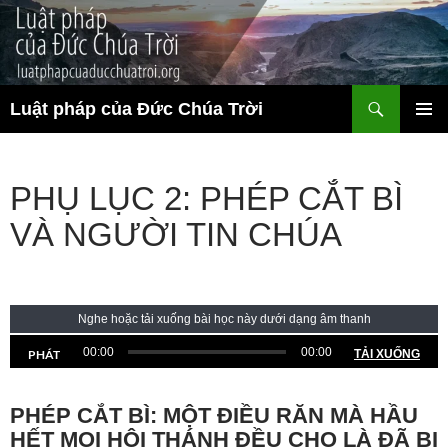
Chuyển
đến
nội
dung
Tìm
Luật pháp của Đức Chúa Trời
kiếm
TRÌNH
ĐƠN CƠ
SỞ
PHỤ LỤC 2: PHÉP CẮT BÌ
VÀ NGƯỜI TIN CHÚA
Nghe hoặc tải xuống bài học này dưới dạng âm thanh
00:00
00:00
PHÁT
TẢI XUỐNG
PHÉP CẮT BÌ: MỘT ĐIỀU RĂN MÀ HẦU
HẾT MỌI HỘI THÁNH ĐỀU CHO LÀ ĐÃ BỊ