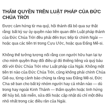
THẨM QUYỀN TRÊN LUẬT PHÁP CỦA ĐỨC
CHÚA TRỜI
Được cảm hứng từ ma quỷ, hội thánh đã bỏ qua sự thật
rằng: bất kỳ sự ủy quyền nào liên quan đến Luật pháp thánh
của Đức Chúa Trời đều phải đến trực tiếp từ chính Ngài —
hoặc qua các tiên tri trong Cựu Ước, hoặc qua Đấng Mê-si.
Không thể tưởng tượng nổi rằng con người hữu hạn lại tự
cho mình quyền thay đổi điều gì đó thiêng liêng và quý báu
đối với Đức Chúa Trời như Luật pháp của Ngài. Không một
tiên tri nào của Đức Chúa Trời, cũng không phải chính Chúa
Giê-su, từng cảnh báo chúng ta rằng sau Đấng Mê-si, Đức
Cha sẽ ban cho bất kỳ nhóm người hay cá nhân nào — dù
trong hay ngoài Kinh Thánh — thẩm quyền hoặc linh hứng
để hủy bỏ, bãi miễn, sửa đổi hoặc cập nhật dù chỉ một điều
nhỏ nhất trong các điều răn của Ngài.