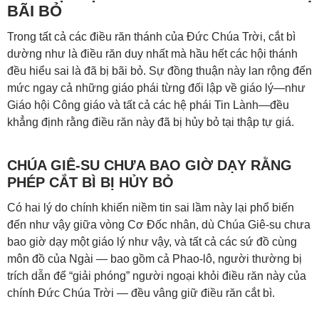
BÃI BỎ
Trong tất cả các điều răn thánh của Đức Chúa Trời, cắt bì
dường như là điều răn duy nhất mà hầu hết các hội thánh
đều hiểu sai là đã bị bãi bỏ. Sự đồng thuận này lan rộng đến
mức ngay cả những giáo phái từng đối lập về giáo lý—như
Giáo hội Công giáo và tất cả các hệ phái Tin Lành—đều
khẳng định rằng điều răn này đã bị hủy bỏ tại thập tự giá.
CHÚA GIÊ-SU CHƯA BAO GIỜ DẠY RẰNG
PHÉP CẮT BÌ BỊ HỦY BỎ
Có hai lý do chính khiến niềm tin sai lầm này lại phổ biến
đến như vậy giữa vòng Cơ Đốc nhân, dù Chúa Giê-su chưa
bao giờ dạy một giáo lý như vậy, và tất cả các sứ đồ cùng
môn đồ của Ngài — bao gồm cả Phao-lô, người thường bị
trích dẫn để “giải phóng” người ngoại khỏi điều răn này của
chính Đức Chúa Trời — đều vâng giữ điều răn cắt bì.