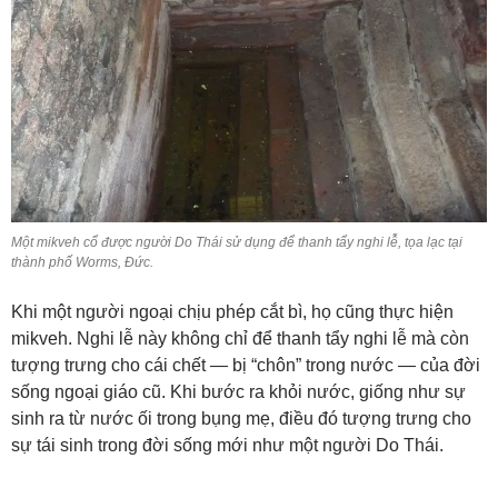
Một mikveh cổ được người Do Thái sử dụng để thanh tẩy nghi lễ, tọa lạc tại
thành phố Worms, Đức.
Khi một người ngoại chịu phép cắt bì, họ cũng thực hiện
mikveh. Nghi lễ này không chỉ để thanh tẩy nghi lễ mà còn
tượng trưng cho cái chết — bị “chôn” trong nước — của đời
sống ngoại giáo cũ. Khi bước ra khỏi nước, giống như sự
sinh ra từ nước ối trong bụng mẹ, điều đó tượng trưng cho
sự tái sinh trong đời sống mới như một người Do Thái.