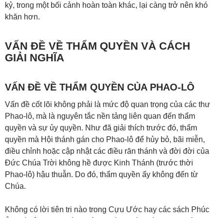
kỷ, trong một bối cảnh hoàn toàn khác, lại càng trở nên khó
khăn hơn.
VẤN ĐỀ VỀ THẨM QUYỀN VÀ CÁCH
GIẢI NGHĨA
VẤN ĐỀ VỀ THẨM QUYỀN CỦA PHAO-LÔ
Vấn đề cốt lõi không phải là mức độ quan trọng của các thư
Phao-lô, mà là nguyên tắc nền tảng liên quan đến thẩm
quyền và sự ủy quyền. Như đã giải thích trước đó, thẩm
quyền mà Hội thánh gán cho Phao-lô để hủy bỏ, bãi miễn,
điều chỉnh hoặc cập nhật các điều răn thánh và đời đời của
Đức Chúa Trời không hề được Kinh Thánh (trước thời
Phao-lô) hậu thuẫn. Do đó, thẩm quyền ấy không đến từ
Chúa.
Không có lời tiên tri nào trong Cựu Ước hay các sách Phúc