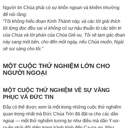
Người tin Chúa phải có sự khôn ngoan và khiêm nhường
để nói rằng:
“Tôi không hiểu đoạn Kinh Thánh này, và các lời giải thích
tôi từng đọc đều sai vì không có sự hậu thuẫn từ các tiên tri
của Chúa và lời phán của Chúa Giê-su. Tôi sẽ tạm gác đoạn
này sang một bên, cho đến một ngày, nếu Chúa muốn, Ngài
sẽ soi sáng cho tôi.”
MỘT CUỘC THỬ NGHIỆM LỚN CHO
NGƯỜI NGOẠI
MỘT CUỘC THỬ NGHIỆM VỀ SỰ VÂNG
PHỤC VÀ ĐỨC TIN
Đây có thể được xem là một trong những cuộc thử nghiệm
quan trọng nhất mà Đức Chúa Trời đã đặt ra cho các dân
ngoại — một thử nghiệm tương tự như điều mà dân Y-sơ-
ra-ên phải đối diện trong hành trình đến Ca-na-an. Như