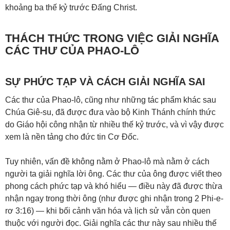
khoảng ba thế kỷ trước Đấng Christ.
THÁCH THỨC TRONG VIỆC GIẢI NGHĨA
CÁC THƯ CỦA PHAO-LÔ
SỰ PHỨC TẠP VÀ CÁCH GIẢI NGHĨA SAI
Các thư của Phao-lô, cũng như những tác phẩm khác sau
Chúa Giê-su, đã được đưa vào bộ Kinh Thánh chính thức
do Giáo hội công nhận từ nhiều thế kỷ trước, và vì vậy được
xem là nền tảng cho đức tin Cơ Đốc.
Tuy nhiên, vấn đề không nằm ở Phao-lô mà nằm ở cách
người ta giải nghĩa lời ông. Các thư của ông được viết theo
phong cách phức tạp và khó hiểu — điều này đã được thừa
nhận ngay trong thời ông (như được ghi nhận trong
2 Phi-e-
rơ 3:16
) — khi bối cảnh văn hóa và lịch sử vẫn còn quen
thuộc với người đọc. Giải nghĩa các thư này sau nhiều thế