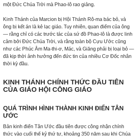
một Đức Chúa Trời mà Phao-lô rao giảng.
Kinh Thánh của Marcion bị Hội Thánh Rô-ma bác bỏ, và
ông bị kết án là kẻ lạc giáo. Tuy nhiên, quan điểm của ông
— rằng chỉ có các trước tác của sứ đồ Phao-lô là được linh
cảm bởi Đức Chúa Trời, và rằng toàn bộ Cựu Ước cũng
như các Phúc Âm Ma-thi-ơ, Mác, và Giăng phải bị loại bỏ —
đã kịp thời ảnh hưởng đến đức tin của nhiều Cơ Đốc nhân
thời kỳ đầu.
KINH THÁNH CHÍNH THỨC ĐẦU TIÊN
CỦA GIÁO HỘI CÔNG GIÁO
QUÁ TRÌNH HÌNH THÀNH KINH ĐIỂN TÂN
ƯỚC
Bản kinh điển Tân Ước đầu tiên được công nhận chính
thức vào cuối thế kỷ thứ tư, khoảng 350 năm sau khi Chúa