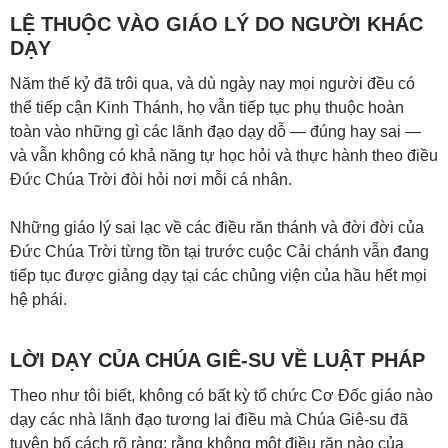
LỆ THUỘC VÀO GIÁO LÝ DO NGƯỜI KHÁC
DẠY
Năm thế kỷ đã trôi qua, và dù ngày nay mọi người đều có
thể tiếp cận Kinh Thánh, họ vẫn tiếp tục phụ thuộc hoàn
toàn vào những gì các lãnh đạo dạy dỗ — đúng hay sai —
và vẫn không có khả năng tự học hỏi và thực hành theo điều
Đức Chúa Trời đòi hỏi nơi mỗi cá nhân.
Những giáo lý sai lạc về các điều răn thánh và đời đời của
Đức Chúa Trời từng tồn tại trước cuộc Cải chánh vẫn đang
tiếp tục được giảng dạy tại các chủng viện của hầu hết mọi
hệ phái.
LỜI DẠY CỦA CHÚA GIÊ-SU VỀ LUẬT PHÁP
Theo như tôi biết, không có bất kỳ tổ chức Cơ Đốc giáo nào
dạy các nhà lãnh đạo tương lai điều mà Chúa Giê-su đã
tuyên bố cách rõ ràng: rằng không một điều răn nào của