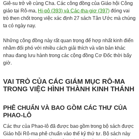
Giê-su trở về cùng Cha. Các công đồng của Giáo hội Công
giáo tại Rô-ma,
Hi-pô (393) và Các-tha-giơ (397)
đóng vai
trò then chốt trong việc xác định 27 sách Tân Ước mà chúng
ta có ngày nay.
Những công đồng này rất quan trọng để hợp nhất kinh điển
nhằm đối phó với nhiều cách giải thích và văn bản khác
nhau đang lưu hành trong các cộng đồng Cơ Đốc thời bấy
giờ.
VAI TRÒ CỦA CÁC GIÁM MỤC RÔ-MA
TRONG VIỆC HÌNH THÀNH KINH THÁNH
PHÊ CHUẨN VÀ BAO GỒM CÁC THƯ CỦA
PHAO-LÔ
Các thư của Phao-lô đã được bao gồm trong bộ sách được
Giáo hội Rô-ma phê chuẩn vào thế kỷ thứ tư. Bộ sách này