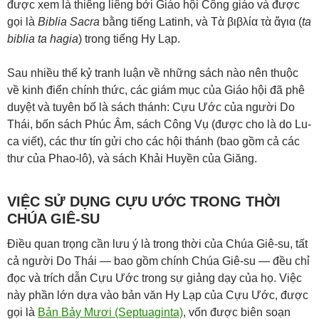
được xem là thiêng liêng bởi Giáo hội Công giáo và được
gọi là
Biblia Sacra
bằng tiếng Latinh, và Τὰ βιβλία τὰ ἅγια (
ta
biblia ta hagia
) trong tiếng Hy Lạp.
Sau nhiều thế kỷ tranh luận về những sách nào nên thuộc
về kinh điển chính thức, các giám mục của Giáo hội đã phê
duyệt và tuyên bố là sách thánh: Cựu Ước của người Do
Thái, bốn sách Phúc Âm, sách Công Vụ (được cho là do Lu-
ca viết), các thư tín gửi cho các hội thánh (bao gồm cả các
thư của Phao-lô), và sách Khải Huyền của Giăng.
VIỆC SỬ DỤNG CỰU ƯỚC TRONG THỜI
CHÚA GIÊ-SU
Điều quan trọng cần lưu ý là trong thời của Chúa Giê-su, tất
cả người Do Thái — bao gồm chính Chúa Giê-su — đều chỉ
đọc và trích dẫn Cựu Ước trong sự giảng dạy của họ. Việc
này phần lớn dựa vào bản văn Hy Lạp của Cựu Ước, được
gọi là
Bản Bảy Mươi (Septuaginta)
, vốn được biên soạn