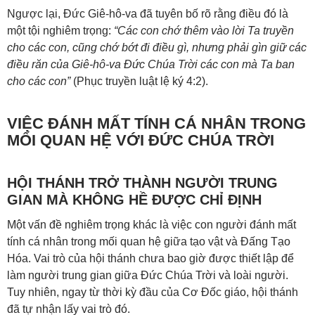
Ngược lại, Đức Giê-hô-va đã tuyên bố rõ rằng điều đó là
một tội nghiêm trọng:
“Các con chớ thêm vào lời Ta truyền
cho các con, cũng chớ bớt đi điều gì, nhưng phải gìn giữ các
điều răn của Giê-hô-va Đức Chúa Trời các con mà Ta ban
cho các con”
(
Phục truyền luật lệ ký 4:2
).
VIỆC ĐÁNH MẤT TÍNH CÁ NHÂN TRONG
MỐI QUAN HỆ VỚI ĐỨC CHÚA TRỜI
HỘI THÁNH TRỞ THÀNH NGƯỜI TRUNG
GIAN MÀ KHÔNG HỀ ĐƯỢC CHỈ ĐỊNH
Một vấn đề nghiêm trọng khác là việc con người đánh mất
tính cá nhân trong mối quan hệ giữa tạo vật và Đấng Tạo
Hóa. Vai trò của hội thánh chưa bao giờ được thiết lập để
làm người trung gian giữa Đức Chúa Trời và loài người.
Tuy nhiên, ngay từ thời kỳ đầu của Cơ Đốc giáo, hội thánh
đã tự nhận lấy vai trò đó.