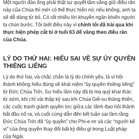
Một người đàn ông phải thật sự quyết tâm vâng giữ điều răn
này của Chúa thì mới có thể thực hiện nó; nếu không, anh ta
sẽ dễ dàng từ bỏ. Có rất nhiều lời khuyên ngăn khiến người
ta chùn bước. Tôi biết điều này vì
chính tôi đã trải qua khi
thực hiện phép cắt bì ở tuổi 63 để vâng theo điều răn
của Chúa.
LÝ DO THỨ HAI: HIỂU SAI VỀ SỰ ỦY QUYỀN
THIÊNG LIÊNG
Lý do thứ hai, và chắc chắn là lý do chính yếu, là vì hội
thánh không hiểu đúng về khái niệm “ủy quyền thiêng liêng”
từ Đức Chúa Trời. Sự hiểu lầm này đã bị ma quỷ khai thác
từ sớm, khi chỉ vài thập kỷ sau khi Chúa Giê-su thăng thiên,
các cuộc tranh giành quyền lực giữa các lãnh đạo hội thánh
bắt đầu nổ ra, và cuối cùng dẫn đến kết luận sai lầm rằng
Đức Chúa Trời đã “ủy quyền” cho Phi-e-rơ và các “người kế
vị” của ông quyền thay đổi bất kỳ điều gì trong Luật pháp
của Ngài.