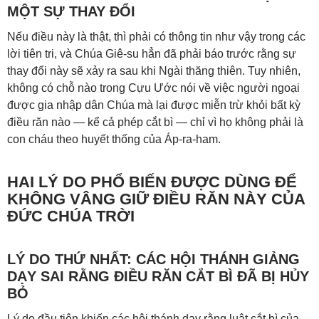
MỘT SỰ THAY ĐỔI
Nếu điều này là thật, thì phải có thông tin như vậy trong các
lời tiên tri, và Chúa Giê-su hẳn đã phải báo trước rằng sự
thay đổi này sẽ xảy ra sau khi Ngài thăng thiên. Tuy nhiên,
không có chỗ nào trong Cựu Ước nói về việc người ngoại
được gia nhập dân Chúa mà lại được miễn trừ khỏi bất kỳ
điều răn nào — kể cả phép cắt bì — chỉ vì họ không phải là
con cháu theo huyết thống của Áp-ra-ham.
HAI LÝ DO PHỔ BIẾN ĐƯỢC DÙNG ĐỂ
KHÔNG VÂNG GIỮ ĐIỀU RĂN NÀY CỦA
ĐỨC CHÚA TRỜI
LÝ DO THỨ NHẤT: CÁC HỘI THÁNH GIẢNG
DẠY SAI RẰNG ĐIỀU RĂN CẮT BÌ ĐÃ BỊ HỦY
BỎ
Lý do đầu tiên khiến các hội thánh dạy rằng luật cắt bì của