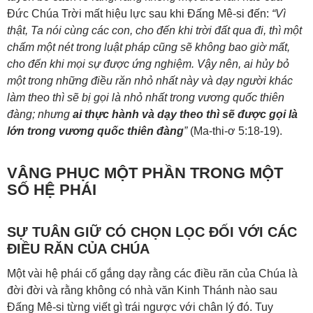
Đức Chúa Trời mất hiệu lực sau khi Đấng Mê-si đến:
“Vì
thật, Ta nói cùng các con, cho đến khi trời đất qua đi, thì một
chấm một nét trong luật pháp cũng sẽ không bao giờ mất,
cho đến khi mọi sự được ứng nghiệm. Vậy nên, ai hủy bỏ
một trong những điều răn nhỏ nhất này và dạy người khác
làm theo thì sẽ bị gọi là nhỏ nhất trong vương quốc thiên
đàng; nhưng
ai thực hành và dạy theo thì sẽ được gọi là
lớn trong vương quốc thiên đàng
”
(
Ma-thi-ơ 5:18-19
).
VÂNG PHỤC MỘT PHẦN TRONG MỘT
SỐ HỆ PHÁI
SỰ TUÂN GIỮ CÓ CHỌN LỌC ĐỐI VỚI CÁC
ĐIỀU RĂN CỦA CHÚA
Một vài hệ phái cố gắng dạy rằng các điều răn của Chúa là
đời đời và rằng không có nhà văn Kinh Thánh nào sau
Đấng Mê-si từng viết gì trái ngược với chân lý đó. Tuy