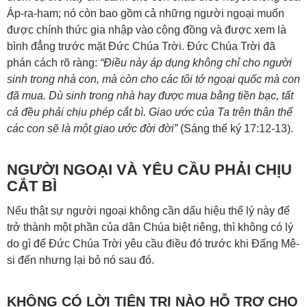
Áp-ra-ham; nó còn bao gồm cả những người ngoại muốn
được chính thức gia nhập vào cộng đồng và được xem là
bình đẳng trước mặt Đức Chúa Trời. Đức Chúa Trời đã
phán cách rõ ràng:
“Điều này áp dụng không chỉ cho người
sinh trong nhà con, mà còn cho các tôi tớ ngoại quốc mà con
đã mua. Dù sinh trong nhà hay được mua bằng tiền bạc, tất
cả đều phải chịu phép cắt bì. Giao ước của Ta trên thân thể
các con sẽ là một giao ước đời đời”
(
Sáng thế ký 17:12-13
).
NGƯỜI NGOẠI VÀ YÊU CẦU PHẢI CHỊU
CẮT BÌ
Nếu thật sự người ngoại không cần dấu hiệu thể lý này để
trở thành một phần của dân Chúa biệt riêng, thì không có lý
do gì để Đức Chúa Trời yêu cầu điều đó trước khi Đấng Mê-
si đến nhưng lại bỏ nó sau đó.
KHÔNG CÓ LỜI TIÊN TRI NÀO HỖ TRỢ CHO