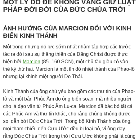
MỘT LÝ DO ĐỂ KHÔNG VÂNG GIỮ LUẬT
PHÁP ĐỜI ĐỜI CỦA ĐỨC CHÚA TRỜI
ẢNH HƯỞNG CỦA MARCION ĐỐI VỚI KINH
ĐIỂN KINH THÁNH
Một trong những nỗ lực sớm nhất nhằm tập hợp các trước
tác ra đời sau sự thăng thiên của Đấng Christ được thực
hiện bởi
Marcion
(85–160 SCN), một chủ tàu giàu có vào
thế kỷ thứ hai. Marcion là một tín đồ nhiệt thành của Phao-lô
nhưng lại khinh miệt người Do Thái.
Kinh Thánh của ông chủ yếu bao gồm các thư tín của Phao-
lô và một bản Phúc Âm do ông biên soạn, mà nhiều người
cho là đạo văn từ Phúc Âm Lu-ca. Marcion đã bác bỏ tất cả
các Phúc Âm và thư tín khác, cho rằng chúng không được
soi dẫn bởi Đức Chúa Trời. Trong bộ Kinh Thánh của ông,
mọi tham chiếu đến Cựu Ước đều bị loại bỏ, vì ông dạy
rằng Đức Chúa Trời trong thời Cựu Ước không phải là cùng