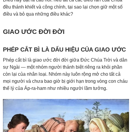
đều thánh khiết và công chính, tại sao lại chọn giữ một số
điều và bỏ qua những điều khác?
GIAO ƯỚC ĐỜI ĐỜI
PHÉP CẮT BÌ LÀ DẤU HIỆU CỦA GIAO ƯỚC
Phép cắt bì là giao ước đời đời giữa Đức Chúa Trời và dân
sự Ngài — một nhóm người thánh biệt riêng ra khỏi phần
còn lại của nhân loại. Nhóm này luôn rộng mở cho tất cả
mọi người và chưa bao giờ bị giới hạn trong vòng con cháu
thể lý của Áp-ra-ham như nhiều người lầm tưởng.