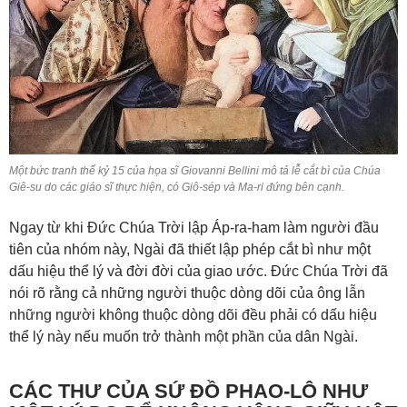
Một bức tranh thế kỷ 15 của họa sĩ Giovanni Bellini mô tả lễ cắt bì của Chúa
Giê-su do các giáo sĩ thực hiện, có Giô-sép và Ma-ri đứng bên cạnh.
Ngay từ khi Đức Chúa Trời lập Áp-ra-ham làm người đầu
tiên của nhóm này, Ngài đã thiết lập phép cắt bì như một
dấu hiệu thể lý và đời đời của giao ước. Đức Chúa Trời đã
nói rõ rằng cả những người thuộc dòng dõi của ông lẫn
những người không thuộc dòng dõi đều phải có dấu hiệu
thể lý này nếu muốn trở thành một phần của dân Ngài.
CÁC THƯ CỦA SỨ ĐỒ PHAO-LÔ NHƯ