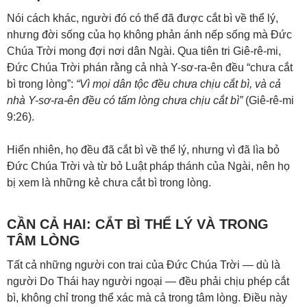
Nói cách khác, người đó có thể đã được cắt bì về thể lý,
nhưng đời sống của họ không phản ánh nếp sống mà Đức
Chúa Trời mong đợi nơi dân Ngài. Qua tiên tri Giê-rê-mi,
Đức Chúa Trời phán rằng cả nhà Y-sơ-ra-ên đều “chưa cắt
bì trong lòng”:
“Vì mọi dân tộc đều chưa chịu cắt bì, và cả
nhà Y-sơ-ra-ên đều có tấm lòng chưa chịu cắt bì”
(
Giê-rê-mi
9:26
).
Hiển nhiên, họ đều đã cắt bì về thể lý, nhưng vì đã lìa bỏ
Đức Chúa Trời và từ bỏ Luật pháp thánh của Ngài, nên họ
bị xem là những kẻ chưa cắt bì trong lòng.
CẦN CẢ HAI: CẮT BÌ THỂ LÝ VÀ TRONG
TÂM LÒNG
Tất cả những người con trai của Đức Chúa Trời — dù là
người Do Thái hay người ngoại — đều phải chịu phép cắt
bì, không chỉ trong thể xác mà cả trong tâm lòng. Điều này