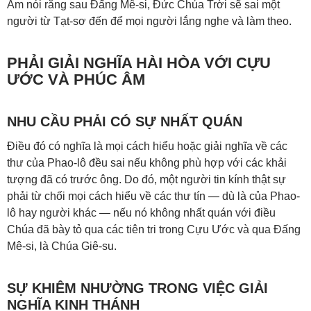
Âm nói rằng sau Đấng Mê-si, Đức Chúa Trời sẽ sai một
người từ Tạt-sơ đến để mọi người lắng nghe và làm theo.
PHẢI GIẢI NGHĨA HÀI HÒA VỚI CỰU
ƯỚC VÀ PHÚC ÂM
NHU CẦU PHẢI CÓ SỰ NHẤT QUÁN
Điều đó có nghĩa là mọi cách hiểu hoặc giải nghĩa về các
thư của Phao-lô đều sai nếu không phù hợp với các khải
tượng đã có trước ông. Do đó, một người tin kính thật sự
phải từ chối mọi cách hiểu về các thư tín — dù là của Phao-
lô hay người khác — nếu nó không nhất quán với điều
Chúa đã bày tỏ qua các tiên tri trong Cựu Ước và qua Đấng
Mê-si, là Chúa Giê-su.
SỰ KHIÊM NHƯỜNG TRONG VIỆC GIẢI
NGHĨA KINH THÁNH