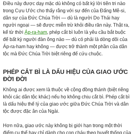
Điều này được dạy mặc dù không có bất kỳ lời tiên tri nào
trong Cựu Ước cho thấy rằng với sự đến của Đấng Mê-si,
dân sự của Đức Chúa Trời — dù là người Do Thái hay
người ngoại — sẽ được miễn trừ khỏi điều răn này. Thật ra,
kể từ thời
Áp-ra-ham
, phép cắt bì luôn là yêu cầu bắt buộc
để bất kỳ người đàn ông nào — dù có phải là dòng dõi của
Áp-ra-ham hay không — được trở thành một phần của dân
tộc mà Đức Chúa Trời biệt riêng để cứu chuộc.
PHÉP CẮT BÌ LÀ DẤU HIỆU CỦA GIAO ƯỚC
ĐỜI ĐỜI
Không ai được xem là thuộc về cộng đồng thánh (biệt riêng
khỏi các dân tộc khác) nếu họ không chịu cắt bì. Phép cắt bì
là dấu hiệu thể lý của giao ước giữa Đức Chúa Trời và dân
tộc được đặc ân của Ngài.
Hơn nữa, giao ước này không bị giới hạn trong một thời
điểm cụ thể hay chỉ dành cho con cháu theo huyết thống của