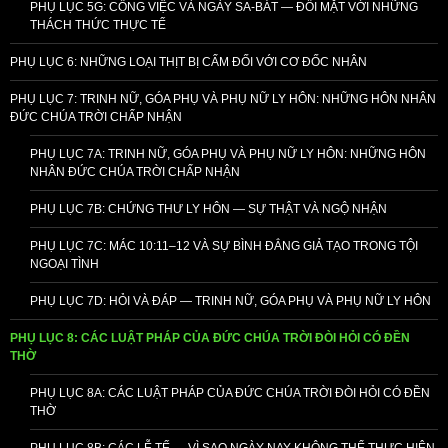
PHỤ LỤC 5G: CÔNG VIỆC VÀ NGÀY SA-BÁT — ĐỐI MẶT VỚI NHỮNG
THÁCH THỨC THỰC TẾ
PHỤ LỤC 6: NHỮNG LOẠI THỊT BỊ CẤM ĐỐI VỚI CƠ ĐỐC NHÂN
PHỤ LỤC 7: TRINH NỮ, GÓA PHỤ VÀ PHỤ NỮ LY HÔN: NHỮNG HÔN NHÂN
ĐỨC CHÚA TRỜI CHẤP NHẬN
PHỤ LỤC 7A: TRINH NỮ, GÓA PHỤ VÀ PHỤ NỮ LY HÔN: NHỮNG HÔN
NHÂN ĐỨC CHÚA TRỜI CHẤP NHẬN
PHỤ LỤC 7B: CHỨNG THƯ LY HÔN — SỰ THẬT VÀ NGỘ NHẬN
PHỤ LỤC 7C: MÁC 10:11–12 VÀ SỰ BÌNH ĐẲNG GIẢ TẠO TRONG TỘI
NGOẠI TÌNH
PHỤ LỤC 7D: HỎI VÀ ĐÁP — TRINH NỮ, GÓA PHỤ VÀ PHỤ NỮ LY HÔN
PHỤ LỤC 8: CÁC LUẬT PHÁP CỦA ĐỨC CHÚA TRỜI ĐÒI HỎI CÓ ĐỀN
THỜ
PHỤ LỤC 8A: CÁC LUẬT PHÁP CỦA ĐỨC CHÚA TRỜI ĐÒI HỎI CÓ ĐỀN
THỜ
PHỤ LỤC 8B: CÁC LỄ TẾ — VÌ SAO NGÀY NAY KHÔNG THỂ THỰC HIỆN