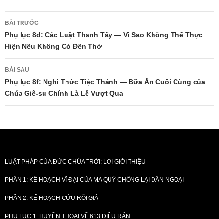
Điều
BÀI TRƯỚC
hướng
Phụ lục 8d: Các Luật Thanh Tẩy — Vì Sao Không Thể Thực
Hiện Nếu Không Có Đền Thờ
bài
viết
BÀI SAU
Phụ lục 8f: Nghi Thức Tiệc Thánh — Bữa Ăn Cuối Cùng của
Chúa Giê-su Chính Là Lễ Vượt Qua
LUẬT PHÁP CỦA ĐỨC CHÚA TRỜI: LỜI GIỚI THIỆU
PHẦN 1: KẾ HOẠCH VĨ ĐẠI CỦA MA QUỶ CHỐNG LẠI DÂN NGOẠI
PHẦN 2: KẾ HOẠCH CỨU RỖI GIẢ
PHỤ LỤC 1: HUYỀN THOẠI VỀ 613 ĐIỀU RĂN