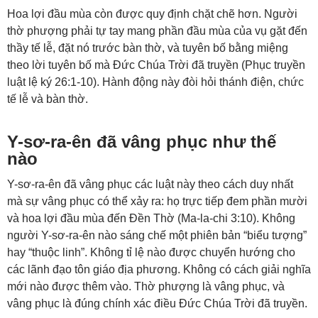
Hoa lợi đầu mùa còn được quy định chặt chẽ hơn. Người
thờ phượng phải tự tay mang phần đầu mùa của vụ gặt đến
thầy tế lễ, đặt nó trước bàn thờ, và tuyên bố bằng miệng
theo lời tuyên bố mà Đức Chúa Trời đã truyền (
Phục truyền
luật lệ ký 26:1-10
). Hành động này đòi hỏi thánh điện, chức
tế lễ và bàn thờ.
Y-sơ-ra-ên đã vâng phục như thế
nào
Y-sơ-ra-ên đã vâng phục các luật này theo cách duy nhất
mà sự vâng phục có thể xảy ra: họ trực tiếp đem phần mười
và hoa lợi đầu mùa đến Đền Thờ (
Ma-la-chi 3:10
). Không
người Y-sơ-ra-ên nào sáng chế một phiên bản “biểu tượng”
hay “thuộc linh”. Không tỉ lệ nào được chuyển hướng cho
các lãnh đạo tôn giáo địa phương. Không có cách giải nghĩa
mới nào được thêm vào. Thờ phượng là vâng phục, và
vâng phục là đúng chính xác điều Đức Chúa Trời đã truyền.