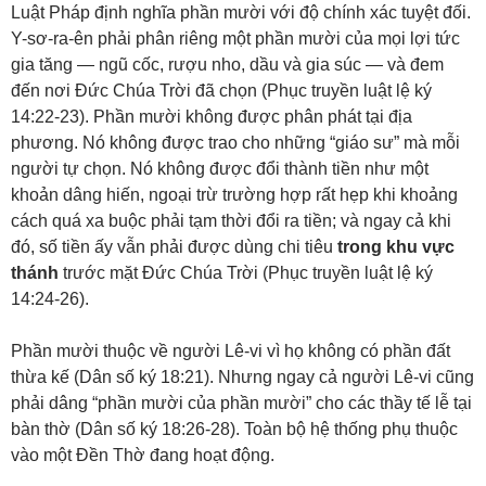
Luật Pháp định nghĩa phần mười với độ chính xác tuyệt đối.
Y-sơ-ra-ên phải phân riêng một phần mười của mọi lợi tức
gia tăng — ngũ cốc, rượu nho, dầu và gia súc — và đem
đến nơi Đức Chúa Trời đã chọn (
Phục truyền luật lệ ký
14:22-23
). Phần mười không được phân phát tại địa
phương. Nó không được trao cho những “giáo sư” mà mỗi
người tự chọn. Nó không được đổi thành tiền như một
khoản dâng hiến, ngoại trừ trường hợp rất hẹp khi khoảng
cách quá xa buộc phải tạm thời đổi ra tiền; và ngay cả khi
đó, số tiền ấy vẫn phải được dùng chi tiêu
trong khu vực
thánh
trước mặt Đức Chúa Trời (
Phục truyền luật lệ ký
14:24-26
).
Phần mười thuộc về người Lê-vi vì họ không có phần đất
thừa kế (
Dân số ký 18:21
). Nhưng ngay cả người Lê-vi cũng
phải dâng “phần mười của phần mười” cho các thầy tế lễ tại
bàn thờ (
Dân số ký 18:26-28
). Toàn bộ hệ thống phụ thuộc
vào một Đền Thờ đang hoạt động.