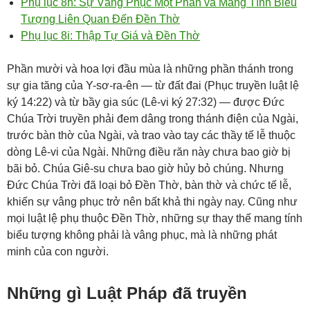
Phụ lục 8h: Sự Vâng Phục Một Phần và Mang Tính Biểu
Tượng Liên Quan Đến Đền Thờ
Phụ lục 8i: Thập Tự Giá và Đền Thờ
Phần mười và hoa lợi đầu mùa là những phần thánh trong
sự gia tăng của Y-sơ-ra-ên — từ đất đai (
Phục truyền luật lệ
ký 14:22
) và từ bầy gia súc (
Lê-vi ký 27:32
) — được Đức
Chúa Trời truyền phải đem dâng trong thánh điện của Ngài,
trước bàn thờ của Ngài, và trao vào tay các thầy tế lễ thuộc
dòng Lê-vi của Ngài. Những điều răn này chưa bao giờ bị
bãi bỏ. Chúa Giê-su chưa bao giờ hủy bỏ chúng. Nhưng
Đức Chúa Trời đã loại bỏ Đền Thờ, bàn thờ và chức tế lễ,
khiến sự vâng phục trở nên bất khả thi ngày nay. Cũng như
mọi luật lệ phụ thuộc Đền Thờ, những sự thay thế mang tính
biểu tượng không phải là vâng phục, mà là những phát
minh của con người.
Những gì Luật Pháp đã truyền