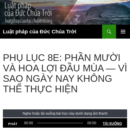
Chuyển
đến
nội
dung
Tìm
Luật pháp của Đức Chúa Trời
kiếm
TRÌNH
ĐƠN CƠ
SỞ
PHỤ LỤC 8E: PHẦN MƯỜI
VÀ HOA LỢI ĐẦU MÙA — VÌ
SAO NGÀY NAY KHÔNG
THỂ THỰC HIỆN
Nghe hoặc tải xuống bài học này dưới dạng âm thanh
00:00
00:00
PHÁT
TẢI XUỐNG