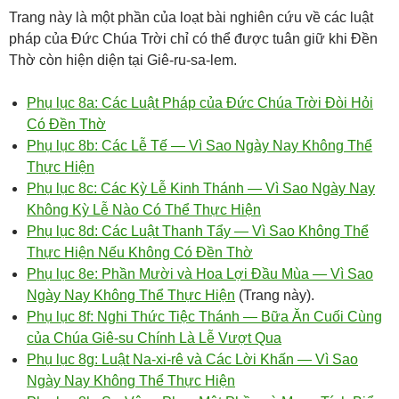
Trang này là một phần của loạt bài nghiên cứu về các luật
pháp của Đức Chúa Trời chỉ có thể được tuân giữ khi Đền
Thờ còn hiện diện tại Giê-ru-sa-lem.
Phụ lục 8a: Các Luật Pháp của Đức Chúa Trời Đòi Hỏi
Có Đền Thờ
Phụ lục 8b: Các Lễ Tế — Vì Sao Ngày Nay Không Thể
Thực Hiện
Phụ lục 8c: Các Kỳ Lễ Kinh Thánh — Vì Sao Ngày Nay
Không Kỳ Lễ Nào Có Thể Thực Hiện
Phụ lục 8d: Các Luật Thanh Tẩy — Vì Sao Không Thể
Thực Hiện Nếu Không Có Đền Thờ
Phụ lục 8e: Phần Mười và Hoa Lợi Đầu Mùa — Vì Sao
Ngày Nay Không Thể Thực Hiện
(Trang này).
Phụ lục 8f: Nghi Thức Tiệc Thánh — Bữa Ăn Cuối Cùng
của Chúa Giê-su Chính Là Lễ Vượt Qua
Phụ lục 8g: Luật Na-xi-rê và Các Lời Khấn — Vì Sao
Ngày Nay Không Thể Thực Hiện