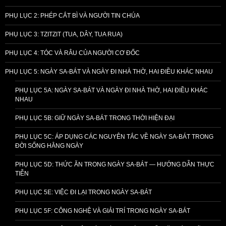
PHỤ LỤC 2: PHÉP CẮT BÌ VÀ NGƯỜI TIN CHÚA
PHỤ LỤC 3: TZITZIT (TUA, DÂY, TUA RUA)
PHỤ LỤC 4: TÓC VÀ RÂU CỦA NGƯỜI CƠ ĐỐC
PHỤ LỤC 5: NGÀY SA-BÁT VÀ NGÀY ĐI NHÀ THỜ, HAI ĐIỀU KHÁC NHAU
PHỤ LỤC 5A: NGÀY SA-BÁT VÀ NGÀY ĐI NHÀ THỜ, HAI ĐIỀU KHÁC
NHAU
PHỤ LỤC 5B: GIỮ NGÀY SA-BÁT TRONG THỜI HIỆN ĐẠI
PHỤ LỤC 5C: ÁP DỤNG CÁC NGUYÊN TẮC VỀ NGÀY SA-BÁT TRONG
ĐỜI SỐNG HẰNG NGÀY
PHỤ LỤC 5D: THỨC ĂN TRONG NGÀY SA-BÁT — HƯỚNG DẪN THỰC
TIỄN
PHỤ LỤC 5E: VIỆC ĐI LẠI TRONG NGÀY SA-BÁT
PHỤ LỤC 5F: CÔNG NGHỆ VÀ GIẢI TRÍ TRONG NGÀY SA-BÁT