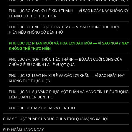
PHỤ LỤC 8C: CÁC KỲ LỄ KINH THÁNH — VÌ SAO NGÀY NAY KHÔNG KỲ
LỄ NÀO CÓ THỂ THỰC HIỆN
PHỤ LỤC 8D: CÁC LUẬT THANH TẨY — VÌ SAO KHÔNG THỂ THỰC
HIỆN NẾU KHÔNG CÓ ĐỀN THỜ
PHỤ LỤC 8E: PHẦN MƯỜI VÀ HOA LỢI ĐẦU MÙA — VÌ SAO NGÀY NAY
KHÔNG THỂ THỰC HIỆN
PHỤ LỤC 8F: NGHI THỨC TIỆC THÁNH — BỮA ĂN CUỐI CÙNG CỦA
CHÚA GIÊ-SU CHÍNH LÀ LỄ VƯỢT QUA
PHỤ LỤC 8G: LUẬT NA-XI-RÊ VÀ CÁC LỜI KHẤN — VÌ SAO NGÀY NAY
KHÔNG THỂ THỰC HIỆN
PHỤ LỤC 8H: SỰ VÂNG PHỤC MỘT PHẦN VÀ MANG TÍNH BIỂU TƯỢNG
LIÊN QUAN ĐẾN ĐỀN THỜ
PHỤ LỤC 8I: THẬP TỰ GIÁ VÀ ĐỀN THỜ
CHIA SẺ LUẬT PHÁP CỦA ĐỨC CHÚA TRỜI QUA MẠNG XÃ HỘI
SUY NGẪM HẰNG NGÀY