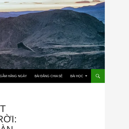
NGẪM HẰNG NGÀY
BÀI ĐĂNG CHIA SẺ
BÀI HỌC
ẬT
ỜI: