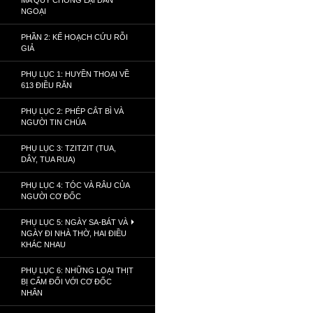
MA QUỶ CHỐNG LẠI DÂN
NGOẠI
PHẦN 2: KẾ HOẠCH CỨU RỖI
GIẢ
PHỤ LỤC 1: HUYỀN THOẠI VỀ
613 ĐIỀU RĂN
PHỤ LỤC 2: PHÉP CẮT BÌ VÀ
NGƯỜI TIN CHÚA
PHỤ LỤC 3: TZITZIT (TUA,
DÂY, TUA RUA)
PHỤ LỤC 4: TÓC VÀ RÂU CỦA
NGƯỜI CƠ ĐỐC
PHỤ LỤC 5: NGÀY SA-BÁT VÀ
NGÀY ĐI NHÀ THỜ, HAI ĐIỀU
KHÁC NHAU
PHỤ LỤC 6: NHỮNG LOẠI THỊT
BỊ CẤM ĐỐI VỚI CƠ ĐỐC
NHÂN