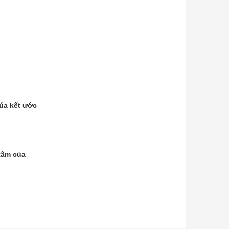
úa kết ước
tâm của