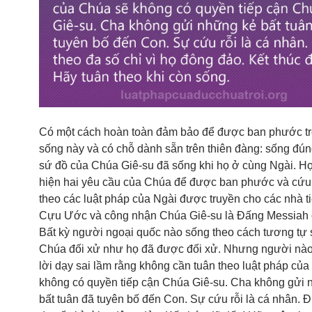
Có một cách hoàn toàn đảm bảo để được ban phước t
sống này và có chỗ dành sẵn trên thiên đàng: sống đú
sứ đồ của Chúa Giê-su đã sống khi họ ở cùng Ngài. Họ
hiện hai yêu cầu của Chúa để được ban phước và cứu r
theo các luật pháp của Ngài được truyền cho các nhà tiê
Cựu Ước và công nhận Chúa Giê-su là Đấng Messiah c
Bất kỳ người ngoại quốc nào sống theo cách tương tự
Chúa đối xử như họ đã được đối xử. Nhưng người nào
lời dạy sai lầm rằng không cần tuân theo luật pháp củ
không có quyền tiếp cận Chúa Giê-su. Cha không gửi 
bất tuân đã tuyên bố đến Con. Sự cứu rỗi là cá nhân. 