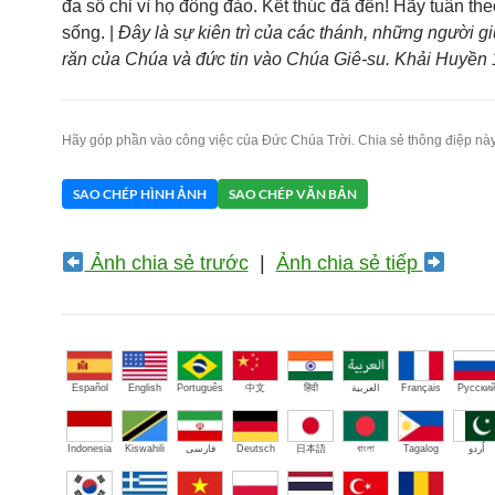
đa số chỉ vì họ đông đảo. Kết thúc đã đến! Hãy tuân the
sống. |
Đây là sự kiên trì của các thánh, những người g
răn của Chúa và đức tin vào Chúa Giê-su. Khải Huyền 
Hãy góp phần vào công việc của Đức Chúa Trời. Chia sẻ thông điệp này
SAO CHÉP HÌNH ẢNH
SAO CHÉP VĂN BẢN
Ảnh chia sẻ trước
|
Ảnh chia sẻ tiếp
Español
English
Português
中文
हिंदी
العربية
Français
Русски
Indonesia
Kiswahili
فارسی
Deutsch
日本語
বাংলা
Tagalog
اُردو