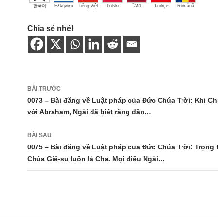
한국어
Ελληνικά
Tiếng Việt
Polski
ไทย
Türkçe
Română
Chia sẻ nhé!
Điều
BÀI TRƯỚC
hướng
0073 – Bài đăng về Luật pháp của Đức Chúa Trời: Khi Ch
với Abraham, Ngài đã biết rằng dân…
bài
viết
BÀI SAU
0075 – Bài đăng về Luật pháp của Đức Chúa Trời: Trọng 
Chúa Giê-su luôn là Cha. Mọi điều Ngài…