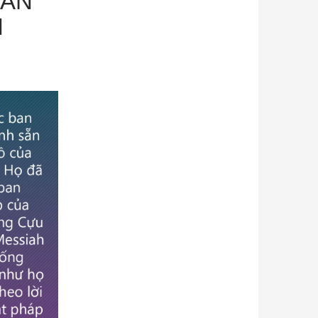
OÀN
N