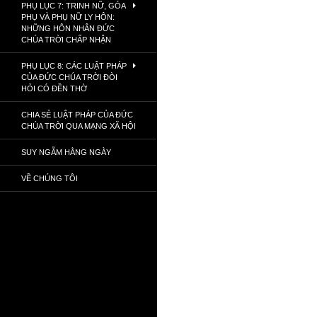
PHỤ LỤC 7: TRINH NỮ, GÓA
PHỤ VÀ PHỤ NỮ LY HÔN:
NHỮNG HÔN NHÂN ĐỨC
CHÚA TRỜI CHẤP NHẬN
PHỤ LỤC 8: CÁC LUẬT PHÁP
CỦA ĐỨC CHÚA TRỜI ĐÒI
HỎI CÓ ĐỀN THỜ
CHIA SẺ LUẬT PHÁP CỦA ĐỨC
CHÚA TRỜI QUA MẠNG XÃ HỘI
SUY NGẪM HẰNG NGÀY
VỀ CHÚNG TÔI