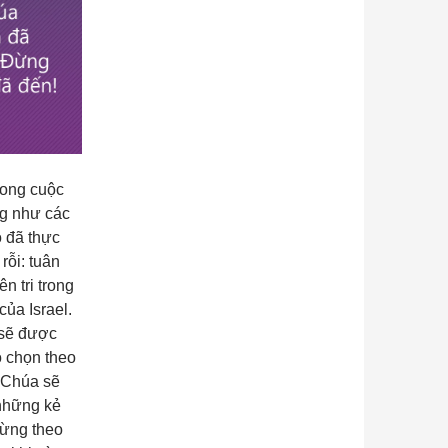
rong cuộc
ng như các
 đã thực
ỗi: tuân
n tri trong
ủa Israel.
 sẽ được
 chọn theo
a Chúa sẽ
những kẻ
Đừng theo