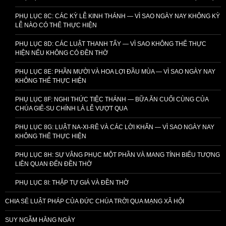
PHỤ LỤC 8C: CÁC KỲ LỄ KINH THÁNH — VÌ SAO NGÀY NAY KHÔNG KỲ
LỄ NÀO CÓ THỂ THỰC HIỆN
PHỤ LỤC 8D: CÁC LUẬT THANH TẨY — VÌ SAO KHÔNG THỂ THỰC
HIỆN NẾU KHÔNG CÓ ĐỀN THỜ
PHỤ LỤC 8E: PHẦN MƯỜI VÀ HOA LỢI ĐẦU MÙA — VÌ SAO NGÀY NAY
KHÔNG THỂ THỰC HIỆN
PHỤ LỤC 8F: NGHI THỨC TIỆC THÁNH — BỮA ĂN CUỐI CÙNG CỦA
CHÚA GIÊ-SU CHÍNH LÀ LỄ VƯỢT QUA
PHỤ LỤC 8G: LUẬT NA-XI-RÊ VÀ CÁC LỜI KHẤN — VÌ SAO NGÀY NAY
KHÔNG THỂ THỰC HIỆN
PHỤ LỤC 8H: SỰ VÂNG PHỤC MỘT PHẦN VÀ MANG TÍNH BIỂU TƯỢNG
LIÊN QUAN ĐẾN ĐỀN THỜ
PHỤ LỤC 8I: THẬP TỰ GIÁ VÀ ĐỀN THỜ
CHIA SẺ LUẬT PHÁP CỦA ĐỨC CHÚA TRỜI QUA MẠNG XÃ HỘI
SUY NGẪM HẰNG NGÀY