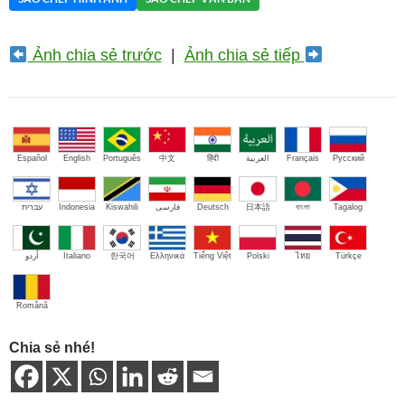
Ảnh chia sẻ trước
|
Ảnh chia sẻ tiếp
Español
English
Português
中文
हिंदी
العربية
Français
Русский
עברית
Indonesia
Kiswahili
فارسی
Deutsch
日本語
বাংলা
Tagalog
اُردو
Italiano
한국어
Ελληνικά
Tiếng Việt
Polski
ไทย
Türkçe
Română
Chia sẻ nhé!