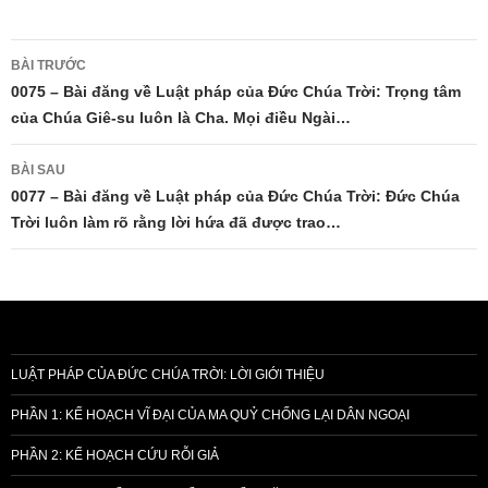
Điều
BÀI TRƯỚC
hướng
0075 – Bài đăng về Luật pháp của Đức Chúa Trời: Trọng tâm
của Chúa Giê-su luôn là Cha. Mọi điều Ngài…
bài
viết
BÀI SAU
0077 – Bài đăng về Luật pháp của Đức Chúa Trời: Đức Chúa
Trời luôn làm rõ rằng lời hứa đã được trao…
LUẬT PHÁP CỦA ĐỨC CHÚA TRỜI: LỜI GIỚI THIỆU
PHẦN 1: KẾ HOẠCH VĨ ĐẠI CỦA MA QUỶ CHỐNG LẠI DÂN NGOẠI
PHẦN 2: KẾ HOẠCH CỨU RỖI GIẢ