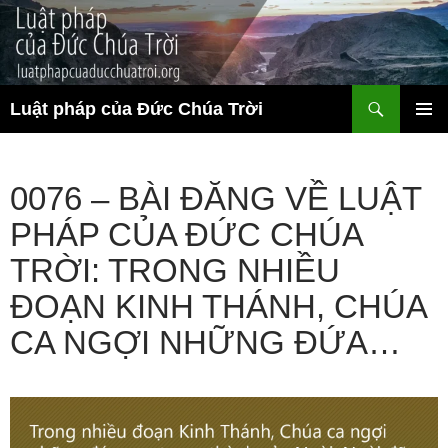
Chuyển
đến
nội
dung
Tìm
Luật pháp của Đức Chúa Trời
kiếm
TRÌNH
ĐƠN CƠ
SỞ
0076 – BÀI ĐĂNG VỀ LUẬT
PHÁP CỦA ĐỨC CHÚA
TRỜI: TRONG NHIỀU
ĐOẠN KINH THÁNH, CHÚA
CA NGỢI NHỮNG ĐỨA…