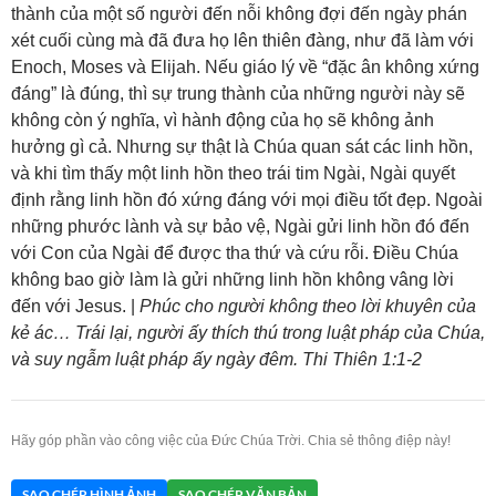
thành của một số người đến nỗi không đợi đến ngày phán
xét cuối cùng mà đã đưa họ lên thiên đàng, như đã làm với
Enoch, Moses và Elijah. Nếu giáo lý về “đặc ân không xứng
đáng” là đúng, thì sự trung thành của những người này sẽ
không còn ý nghĩa, vì hành động của họ sẽ không ảnh
hưởng gì cả. Nhưng sự thật là Chúa quan sát các linh hồn,
và khi tìm thấy một linh hồn theo trái tim Ngài, Ngài quyết
định rằng linh hồn đó xứng đáng với mọi điều tốt đẹp. Ngoài
những phước lành và sự bảo vệ, Ngài gửi linh hồn đó đến
với Con của Ngài để được tha thứ và cứu rỗi. Điều Chúa
không bao giờ làm là gửi những linh hồn không vâng lời
đến với Jesus. |
Phúc cho người không theo lời khuyên của
kẻ ác… Trái lại, người ấy thích thú trong luật pháp của Chúa,
và suy ngẫm luật pháp ấy ngày đêm. Thi Thiên 1:1-2
Hãy góp phần vào công việc của Đức Chúa Trời. Chia sẻ thông điệp này!
SAO CHÉP HÌNH ẢNH
SAO CHÉP VĂN BẢN