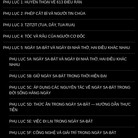
PHỤ LỤC 1: HUYỀN THOẠI VỀ 613 ĐIỀU RĂN
PHỤ LỤC 2: PHÉP CẮT BÌ VÀ NGƯỜI TIN CHÚA
PHỤ LỤC 3: TZITZIT (TUA, DÂY, TUA RUA)
PHỤ LỤC 4: TÓC VÀ RÂU CỦA NGƯỜI CƠ ĐỐC
PHỤ LỤC 5: NGÀY SA-BÁT VÀ NGÀY ĐI NHÀ THỜ, HAI ĐIỀU KHÁC NHAU
PHỤ LỤC 5A: NGÀY SA-BÁT VÀ NGÀY ĐI NHÀ THỜ, HAI ĐIỀU KHÁC
NHAU
PHỤ LỤC 5B: GIỮ NGÀY SA-BÁT TRONG THỜI HIỆN ĐẠI
PHỤ LỤC 5C: ÁP DỤNG CÁC NGUYÊN TẮC VỀ NGÀY SA-BÁT TRONG
ĐỜI SỐNG HẰNG NGÀY
PHỤ LỤC 5D: THỨC ĂN TRONG NGÀY SA-BÁT — HƯỚNG DẪN THỰC
TIỄN
PHỤ LỤC 5E: VIỆC ĐI LẠI TRONG NGÀY SA-BÁT
PHỤ LỤC 5F: CÔNG NGHỆ VÀ GIẢI TRÍ TRONG NGÀY SA-BÁT