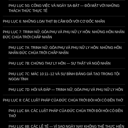
PHỤ LỤC 5G: CÔNG VIỆC VÀ NGÀY SA-BÁT — ĐỐI MẶT VỚI NHỮNG
THÁCH THỨC THỰC TẾ
PHỤ LỤC 6: NHỮNG LOẠI THỊT BỊ CẤM ĐỐI VỚI CƠ ĐỐC NHÂN
PHỤ LỤC 7: TRINH NỮ, GÓA PHỤ VÀ PHỤ NỮ LY HÔN: NHỮNG HÔN NHÂN
ĐỨC CHÚA TRỜI CHẤP NHẬN
PHỤ LỤC 7A: TRINH NỮ, GÓA PHỤ VÀ PHỤ NỮ LY HÔN: NHỮNG HÔN
NHÂN ĐỨC CHÚA TRỜI CHẤP NHẬN
PHỤ LỤC 7B: CHỨNG THƯ LY HÔN — SỰ THẬT VÀ NGỘ NHẬN
PHỤ LỤC 7C: MÁC 10:11–12 VÀ SỰ BÌNH ĐẲNG GIẢ TẠO TRONG TỘI
NGOẠI TÌNH
PHỤ LỤC 7D: HỎI VÀ ĐÁP — TRINH NỮ, GÓA PHỤ VÀ PHỤ NỮ LY HÔN
PHỤ LỤC 8: CÁC LUẬT PHÁP CỦA ĐỨC CHÚA TRỜI ĐÒI HỎI CÓ ĐỀN THỜ
PHỤ LỤC 8A: CÁC LUẬT PHÁP CỦA ĐỨC CHÚA TRỜI ĐÒI HỎI CÓ ĐỀN
THỜ
PHỤ LỤC 8B: CÁC LỄ TẾ — VÌ SAO NGÀY NAY KHÔNG THỂ THỰC HIỆN