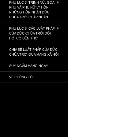
PHỤ LỤC 7: TRINH NỮ, GÓA
PHỤ VÀ PHỤ NỮ LY HÔN:
NHỮNG HÔN NHÂN ĐỨC
CHÚA TRỜI CHẤP NHẬN
PHỤ LỤC 8: CÁC LUẬT PHÁP
CỦA ĐỨC CHÚA TRỜI ĐÒI
HỎI CÓ ĐỀN THỜ
CHIA SẺ LUẬT PHÁP CỦA ĐỨC
CHÚA TRỜI QUA MẠNG XÃ HỘI
SUY NGẪM HẰNG NGÀY
VỀ CHÚNG TÔI