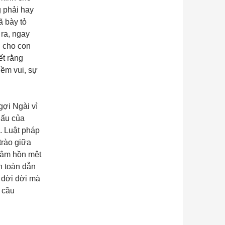
g phải hay
ã bày tỏ
ra, ngay
n cho con
ết rằng
iềm vui, sự
ợi Ngài vì
dấu của
. Luật pháp
trào giữa
tâm hồn mệt
n toàn dẫn
 đời đời mà
 cầu