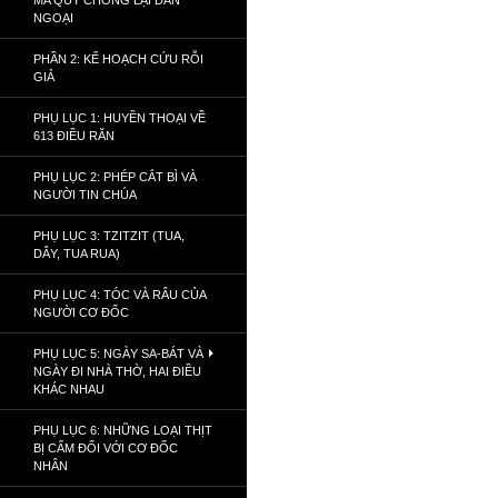
MA QUỶ CHỐNG LẠI DÂN
NGOẠI
PHẦN 2: KẾ HOẠCH CỨU RỖI
GIẢ
PHỤ LỤC 1: HUYỀN THOẠI VỀ
613 ĐIỀU RĂN
PHỤ LỤC 2: PHÉP CẮT BÌ VÀ
NGƯỜI TIN CHÚA
PHỤ LỤC 3: TZITZIT (TUA,
DÂY, TUA RUA)
PHỤ LỤC 4: TÓC VÀ RÂU CỦA
NGƯỜI CƠ ĐỐC
PHỤ LỤC 5: NGÀY SA-BÁT VÀ
NGÀY ĐI NHÀ THỜ, HAI ĐIỀU
KHÁC NHAU
PHỤ LỤC 6: NHỮNG LOẠI THỊT
BỊ CẤM ĐỐI VỚI CƠ ĐỐC
NHÂN