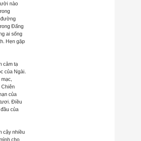
gười nào
trong
n đường
trong Đấng
ng ai sống
th. Hẹn gặp
n cảm tạ
óc của Ngài.
a mạc,
n Chiên
 hạn của
tươi. Điều
i đầu của
n cậy nhiều
 mình cho