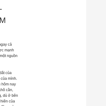
T
ÂM
ngay cả
ược mạnh
 một nguồn
dắt của
 của mình.
Dù hôm nay
khô cằn,
g, dù ở bên
Chiên của