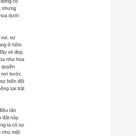
 đồng cỏ
i, nhưng
 hoa dưới
 vui, sự
đang ở hôm
đầy vẻ đẹp,
hoa như hoa
à quyền
nơi trước
 sự biến đổi
ông sai trật
điều răn
 đất này.
ng ta có sự
g như một