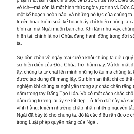
phạm một lãnh địa chỉ thuộc về Đức Chúa Trời. Điều đ
vô ích—mà còn là một hình thức ngờ vực tinh vi. Đức 
một kế hoạch hoàn hảo, và những nỗ lực của chúng t
trước hoặc kiểm soát kế hoạch ấy chỉ khiến chúng ta xa
bình an mà Ngài muốn ban cho. Khi làm như vậy, chúng 
hiện tại, chính là nơi Chúa đang hành động trong đời 
ta.
Sự bồn chồn về ngày mai cướp khỏi chúng ta điều quý 
sự hiện diện của Đức Chúa Trời hôm nay. Và khi mất đi
ấy, chúng ta tự chất lên mình những lo âu mà chúng ta
được tạo dựng để mang lấy. Sự bình an thật chỉ có thể
nghiệm khi chúng ta nghỉ yên trong sự chắc chắn rằng 
nằm trong tay Đấng Tạo Hóa. Và có một cách chắc chắ
đảm rằng tương lai ấy sẽ tốt đẹp—ở trên đất này và suố
vĩnh hằng: khiêm nhường chấp nhận những nguyên tắ
Ngài đã bày tỏ cho chúng ta, đó là các điều răn được 
trong Luật pháp quyền năng của Ngài.