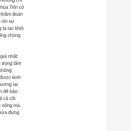
ó không chỉ
Chúa Trời có
a nhằm đoán
 rời sự
ta lạc khỏi
sống chúng
giá nhất:
 trọng tâm
 không
 được kinh
tương lai
n để bảo
t cả cõi
c sống mà
chứa đựng