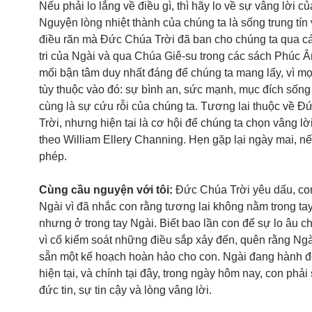
Nếu phải lo lắng về điều gì, thì hãy lo về sự vâng lời củ
Nguyện lòng nhiệt thành của chúng ta là sống trung tín
điều răn mà Đức Chúa Trời đã ban cho chúng ta qua cá
tri của Ngài và qua Chúa Giê-su trong các sách Phúc Â
mối bận tâm duy nhất đáng để chúng ta mang lấy, vì mọ
tùy thuộc vào đó: sự bình an, sức mạnh, mục đích sống
cùng là sự cứu rỗi của chúng ta. Tương lai thuộc về 
Trời, nhưng hiện tại là cơ hội để chúng ta chọn vâng 
theo William Ellery Channing. Hẹn gặp lại ngày mai, 
phép.
Cùng cầu nguyện với tôi:
Đức Chúa Trời yêu dấu, co
Ngài vì đã nhắc con rằng tương lai không nằm trong tay
nhưng ở trong tay Ngài. Biết bao lần con để sự lo âu 
vì cố kiểm soát những điều sắp xảy đến, quên rằng Ng
sẵn một kế hoạch hoàn hảo cho con. Ngài đang hành đ
hiện tại, và chính tại đây, trong ngày hôm nay, con phả
đức tin, sự tin cậy và lòng vâng lời.