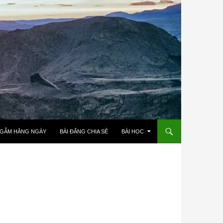
NGẪM HẰNG NGÀY
BÀI ĐĂNG CHIA SẺ
BÀI HỌC