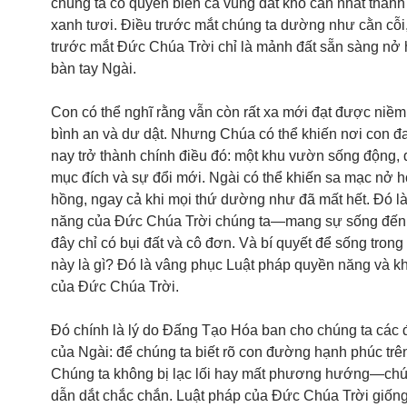
chúng ta có quyền biến cả vùng đất khô cằn nhất thành
xanh tươi. Điều trước mắt chúng ta dường như cằn cỗ
trước mắt Đức Chúa Trời chỉ là mảnh đất sẵn sàng nở
bàn tay Ngài.
Con có thể nghĩ rằng vẫn còn rất xa mới đạt được niềm
bình an và dư dật. Nhưng Chúa có thể khiến nơi con 
nay trở thành chính điều đó: một khu vườn sống động, 
mục đích và sự đổi mới. Ngài có thể khiến sa mạc nở 
hồng, ngay cả khi mọi thứ dường như đã mất hết. Đó l
năng của Đức Chúa Trời chúng ta—mang sự sống đến 
đây chỉ có bụi đất và cô đơn. Và bí quyết để sống trong
này là gì? Đó là vâng phục Luật pháp quyền năng và kh
của Đức Chúa Trời.
Đó chính là lý do Đấng Tạo Hóa ban cho chúng ta các 
của Ngài: để chúng ta biết rõ con đường hạnh phúc trên
Chúng ta không bị lạc lối hay mất phương hướng—chú
dẫn dắt chắc chắn. Luật pháp của Đức Chúa Trời giốn