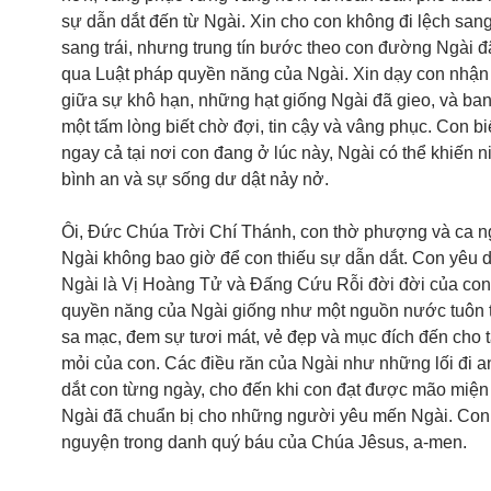
sự dẫn dắt đến từ Ngài. Xin cho con không đi lệch san
sang trái, nhưng trung tín bước theo con đường Ngài đ
qua Luật pháp quyền năng của Ngài. Xin dạy con nhận 
giữa sự khô hạn, những hạt giống Ngài đã gieo, và ba
một tấm lòng biết chờ đợi, tin cậy và vâng phục. Con bi
ngay cả tại nơi con đang ở lúc này, Ngài có thể khiến n
bình an và sự sống dư dật nảy nở.
Ôi, Đức Chúa Trời Chí Thánh, con thờ phượng và ca ng
Ngài không bao giờ để con thiếu sự dẫn dắt. Con yêu 
Ngài là Vị Hoàng Tử và Đấng Cứu Rỗi đời đời của con
quyền năng của Ngài giống như một nguồn nước tuôn 
sa mạc, đem sự tươi mát, vẻ đẹp và mục đích đến cho 
mỏi của con. Các điều răn của Ngài như những lối đi a
dắt con từng ngày, cho đến khi con đạt được mão miện
Ngài đã chuẩn bị cho những người yêu mến Ngài. Con
nguyện trong danh quý báu của Chúa Jêsus, a-men.