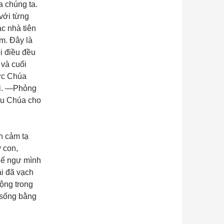
a chúng ta.
 với từng
c nhà tiên
m. Đây là
i điều đều
 và cuối
Đức Chúa
lời. —Phỏng
nếu Chúa cho
n cảm tạ
 con,
chế ngự mình
ài đã vạch
ộng trong
i sống bằng