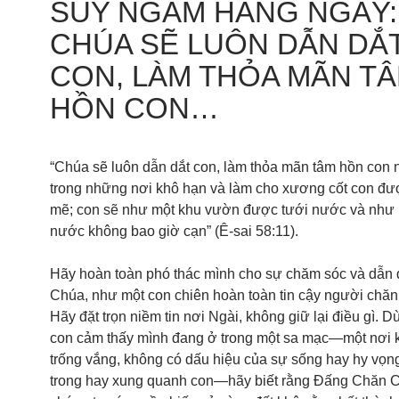
SUY NGẪM HẰNG NGÀY:
CHÚA SẼ LUÔN DẪN DẮ
CON, LÀM THỎA MÃN T
HỒN CON…
“Chúa sẽ luôn dẫn dắt con, làm thỏa mãn tâm hồn con 
trong những nơi khô hạn và làm cho xương cốt con đ
mẽ; con sẽ như một khu vườn được tưới nước và như
nước không bao giờ cạn” (Ê-sai 58:11).
Hãy hoàn toàn phó thác mình cho sự chăm sóc và dẫn 
Chúa, như một con chiên hoàn toàn tin cậy người chăn
Hãy đặt trọn niềm tin nơi Ngài, không giữ lại điều gì. 
con cảm thấy mình đang ở trong một sa mạc—một nơi 
trống vắng, không có dấu hiệu của sự sống hay hy vọn
trong hay xung quanh con—hãy biết rằng Đấng Chăn 