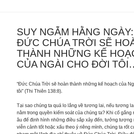
SUY NGẪM HẰNG NGÀY:
ĐỨC CHÚA TRỜI SẼ HO
THÀNH NHỮNG KẾ HOẠ
CỦA NGÀI CHO ĐỜI TÔI
“Đức Chúa Trời sẽ hoàn thành những kế hoạch của Ng
tôi” (Thi Thiên 138:8).
Tại sao chúng ta quá lo lắng về tương lai, nếu tương l
nằm trong quyền kiểm soát của chúng ta? Khi cố gắng 
âu để định hình những điều sắp xảy đến, tưởng tượng
viễn cảnh tốt hoặc xấu theo ý riêng mình, chúng ta rốt 