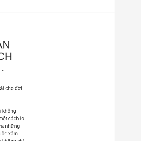
ÀN
CH
…
ài cho đời
ai không
một cách lo
 ra những
cuộc xâm