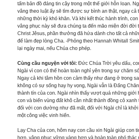
tấm bản đồ đáng tin cậy trong một thế giới hỗn loạn. N
vâng theo luật ấy sẽ tìm được sự bình an thật, ngay cả 
những thời kỳ khó khăn. Và khi kết thúc hành trình, co
vâng phục này sẽ đưa chúng ta đến mão miện đời đời 
Christ Jêsus, phần thưởng đã hứa dành cho tất cả nhữ
để làm đẹp lòng Cha. -Phỏng theo Hannah Whitall Smi
lại ngày mai, nếu Chúa cho phép.
Cùng cầu nguyện với tôi:
Đức Chúa Trời yêu dấu, co
Ngài vì con có thể hoàn toàn nghỉ yên trong sự chăm s
Ngay cả khi tâm hồn con cảm thấy như đang ở trong s
không có sự sống hay hy vọng, Ngài vẫn là Đấng Chă
thành tín của con. Ngài nhìn thấy vượt quá những giới
con và biến vùng đất khô cằn nhất thành đồng cỏ xanh 
đối với con dường như đã mất, đối với Ngài chỉ là khở
một công việc vinh hiển.
Lạy Cha của con, hôm nay con cầu xin Ngài giúp con ti
hơn, vâng phục vững vàng hơn và hoàn toàn phó thác