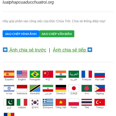
luatphapcuaducchuatroi.org
Hãy góp phần vào công việc của Đức Chúa Trời. Chia sẻ thông điệp này!
SAO CHÉP HÌNH ẢNH
SAO CHÉP VĂN BẢN
Ảnh chia sẻ trước
|
Ảnh chia sẻ tiếp
Español
English
Português
中文
हिंदी
العربية
Français
Русский
עברית
Indonesia
Kiswahili
فارسی
Deutsch
日本語
বাংলা
Tagalog
اُردو
Italiano
한국어
Ελληνικά
Tiếng Việt
Polski
ไทย
Türkçe