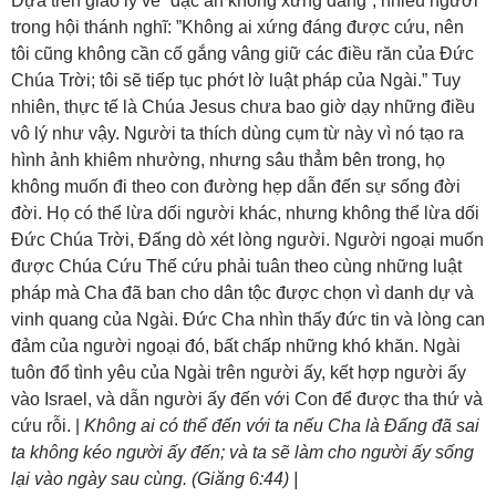
Dựa trên giáo lý về “đặc ân không xứng đáng”, nhiều người
trong hội thánh nghĩ: ”Không ai xứng đáng được cứu, nên
tôi cũng không cần cố gắng vâng giữ các điều răn của Đức
Chúa Trời; tôi sẽ tiếp tục phớt lờ luật pháp của Ngài.” Tuy
nhiên, thực tế là Chúa Jesus chưa bao giờ dạy những điều
vô lý như vậy. Người ta thích dùng cụm từ này vì nó tạo ra
hình ảnh khiêm nhường, nhưng sâu thẳm bên trong, họ
không muốn đi theo con đường hẹp dẫn đến sự sống đời
đời. Họ có thể lừa dối người khác, nhưng không thể lừa dối
Đức Chúa Trời, Đấng dò xét lòng người. Người ngoại muốn
được Chúa Cứu Thế cứu phải tuân theo cùng những luật
pháp mà Cha đã ban cho dân tộc được chọn vì danh dự và
vinh quang của Ngài. Đức Cha nhìn thấy đức tin và lòng can
đảm của người ngoại đó, bất chấp những khó khăn. Ngài
tuôn đổ tình yêu của Ngài trên người ấy, kết hợp người ấy
vào Israel, và dẫn người ấy đến với Con để được tha thứ và
cứu rỗi. |
Không ai có thể đến với ta nếu Cha là Đấng đã sai
ta không kéo người ấy đến; và ta sẽ làm cho người ấy sống
lại vào ngày sau cùng. (Giăng 6:44) |