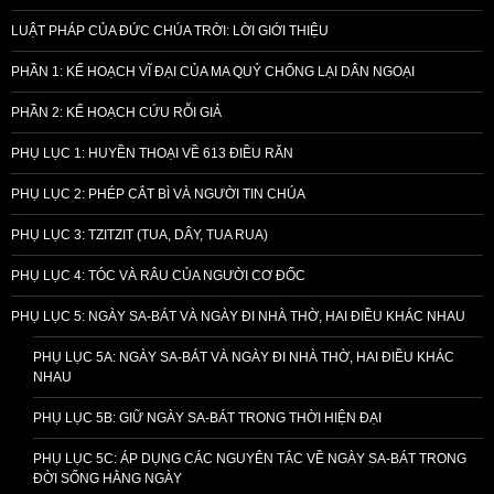
LUẬT PHÁP CỦA ĐỨC CHÚA TRỜI: LỜI GIỚI THIỆU
PHẦN 1: KẾ HOẠCH VĨ ĐẠI CỦA MA QUỶ CHỐNG LẠI DÂN NGOẠI
PHẦN 2: KẾ HOẠCH CỨU RỖI GIẢ
PHỤ LỤC 1: HUYỀN THOẠI VỀ 613 ĐIỀU RĂN
PHỤ LỤC 2: PHÉP CẮT BÌ VÀ NGƯỜI TIN CHÚA
PHỤ LỤC 3: TZITZIT (TUA, DÂY, TUA RUA)
PHỤ LỤC 4: TÓC VÀ RÂU CỦA NGƯỜI CƠ ĐỐC
PHỤ LỤC 5: NGÀY SA-BÁT VÀ NGÀY ĐI NHÀ THỜ, HAI ĐIỀU KHÁC NHAU
PHỤ LỤC 5A: NGÀY SA-BÁT VÀ NGÀY ĐI NHÀ THỜ, HAI ĐIỀU KHÁC
NHAU
PHỤ LỤC 5B: GIỮ NGÀY SA-BÁT TRONG THỜI HIỆN ĐẠI
PHỤ LỤC 5C: ÁP DỤNG CÁC NGUYÊN TẮC VỀ NGÀY SA-BÁT TRONG
ĐỜI SỐNG HẰNG NGÀY