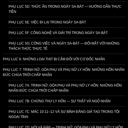
PHỤ LỤC 5D: THỨC ĂN TRONG NGÀY SA-BÁT — HƯỚNG DẪN THỰC
TIỄN
PHỤ LỤC 5E: VIỆC ĐI LẠI TRONG NGÀY SA-BÁT
PHỤ LỤC 5F: CÔNG NGHỆ VÀ GIẢI TRÍ TRONG NGÀY SA-BÁT
PHỤ LỤC 5G: CÔNG VIỆC VÀ NGÀY SA-BÁT — ĐỐI MẶT VỚI NHỮNG
THÁCH THỨC THỰC TẾ
PHỤ LỤC 6: NHỮNG LOẠI THỊT BỊ CẤM ĐỐI VỚI CƠ ĐỐC NHÂN
PHỤ LỤC 7: TRINH NỮ, GÓA PHỤ VÀ PHỤ NỮ LY HÔN: NHỮNG HÔN NHÂN
ĐỨC CHÚA TRỜI CHẤP NHẬN
PHỤ LỤC 7A: TRINH NỮ, GÓA PHỤ VÀ PHỤ NỮ LY HÔN: NHỮNG HÔN
NHÂN ĐỨC CHÚA TRỜI CHẤP NHẬN
PHỤ LỤC 7B: CHỨNG THƯ LY HÔN — SỰ THẬT VÀ NGỘ NHẬN
PHỤ LỤC 7C: MÁC 10:11–12 VÀ SỰ BÌNH ĐẲNG GIẢ TẠO TRONG TỘI
NGOẠI TÌNH
PHỤ LỤC 7D: HỎI VÀ ĐÁP — TRINH NỮ, GÓA PHỤ VÀ PHỤ NỮ LY HÔN