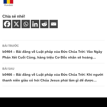
Română
Chia sẻ nhé!
Điều
BÀI TRƯỚC
hướng
b0464 – Bài đăng về Luật pháp của Đức Chúa Trời: Vào Ngày
Phán Xét Cuối Cùng, hàng triệu Cơ Đốc nhân sẽ hoảng…
bài
viết
BÀI SAU
b0466 – Bài đăng về Luật pháp của Đức Chúa Trời: Khi người
thanh niên giàu có hỏi Chúa Jesus phải làm gì để được…