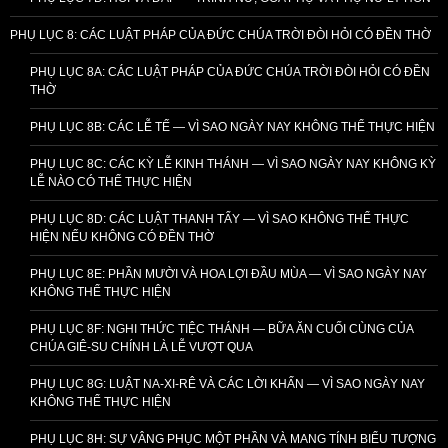
PHỤ LỤC 8: CÁC LUẬT PHÁP CỦA ĐỨC CHÚA TRỜI ĐÒI HỎI CÓ ĐỀN THỜ
PHỤ LỤC 8A: CÁC LUẬT PHÁP CỦA ĐỨC CHÚA TRỜI ĐÒI HỎI CÓ ĐỀN
THỜ
PHỤ LỤC 8B: CÁC LỄ TẾ — VÌ SAO NGÀY NAY KHÔNG THỂ THỰC HIỆN
PHỤ LỤC 8C: CÁC KỲ LỄ KINH THÁNH — VÌ SAO NGÀY NAY KHÔNG KỲ
LỄ NÀO CÓ THỂ THỰC HIỆN
PHỤ LỤC 8D: CÁC LUẬT THANH TẨY — VÌ SAO KHÔNG THỂ THỰC
HIỆN NẾU KHÔNG CÓ ĐỀN THỜ
PHỤ LỤC 8E: PHẦN MƯỜI VÀ HOA LỢI ĐẦU MÙA — VÌ SAO NGÀY NAY
KHÔNG THỂ THỰC HIỆN
PHỤ LỤC 8F: NGHI THỨC TIỆC THÁNH — BỮA ĂN CUỐI CÙNG CỦA
CHÚA GIÊ-SU CHÍNH LÀ LỄ VƯỢT QUA
PHỤ LỤC 8G: LUẬT NA-XI-RÊ VÀ CÁC LỜI KHẤN — VÌ SAO NGÀY NAY
KHÔNG THỂ THỰC HIỆN
PHỤ LỤC 8H: SỰ VÂNG PHỤC MỘT PHẦN VÀ MANG TÍNH BIỂU TƯỢNG