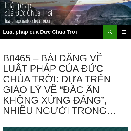
Chuyển
đến
nội
dung
Tìm
Luật pháp của Đức Chúa Trời
kiếm
TRÌNH
ĐƠN CƠ
SỞ
B0465 – BÀI ĐĂNG VỀ
LUẬT PHÁP CỦA ĐỨC
CHÚA TRỜI: DỰA TRÊN
GIÁO LÝ VỀ “ĐẶC ÂN
KHÔNG XỨNG ĐÁNG”,
NHIỀU NGƯỜI TRONG…