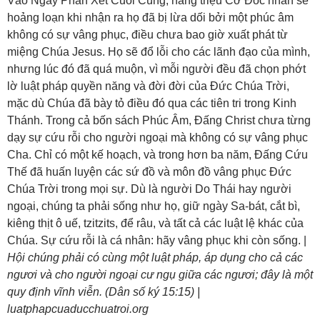
Vào Ngày Phán Xét Cuối Cùng, hàng triệu Cơ Đốc nhân sẽ
hoảng loạn khi nhận ra họ đã bị lừa dối bởi một phúc âm
không có sự vâng phục, điều chưa bao giờ xuất phát từ
miệng Chúa Jesus. Họ sẽ đổ lỗi cho các lãnh đạo của mình,
nhưng lúc đó đã quá muộn, vì mỗi người đều đã chọn phớt
lờ luật pháp quyền năng và đời đời của Đức Chúa Trời,
mặc dù Chúa đã bày tỏ điều đó qua các tiên tri trong Kinh
Thánh. Trong cả bốn sách Phúc Âm, Đấng Christ chưa từng
dạy sự cứu rỗi cho người ngoại mà không có sự vâng phục
Cha. Chỉ có một kế hoạch, và trong hơn ba năm, Đấng Cứu
Thế đã huấn luyện các sứ đồ và môn đồ vâng phục Đức
Chúa Trời trong mọi sự. Dù là người Do Thái hay người
ngoại, chúng ta phải sống như họ, giữ ngày Sa-bát, cắt bì,
kiêng thịt ô uế, tzitzits, để râu, và tất cả các luật lệ khác của
Chúa. Sự cứu rỗi là cá nhân: hãy vâng phục khi còn sống. |
Hội chúng phải có cùng một luật pháp, áp dụng cho cả các
ngươi và cho người ngoại cư ngụ giữa các ngươi; đây là một
quy định vĩnh viễn. (Dân số ký 15:15) |
luatphapcuaducchuatroi.org