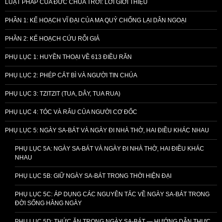
LUẬT PHÁP CỦA ĐỨC CHÚA TRỜI: LỜI GIỚI THIỆU
PHẦN 1: KẾ HOẠCH VĨ ĐẠI CỦA MA QUỶ CHỐNG LẠI DÂN NGOẠI
PHẦN 2: KẾ HOẠCH CỨU RỖI GIẢ
PHỤ LỤC 1: HUYỀN THOẠI VỀ 613 ĐIỀU RĂN
PHỤ LỤC 2: PHÉP CẮT BÌ VÀ NGƯỜI TIN CHÚA
PHỤ LỤC 3: TZITZIT (TUA, DÂY, TUA RUA)
PHỤ LỤC 4: TÓC VÀ RÂU CỦA NGƯỜI CƠ ĐỐC
PHỤ LỤC 5: NGÀY SA-BÁT VÀ NGÀY ĐI NHÀ THỜ, HAI ĐIỀU KHÁC NHAU
PHỤ LỤC 5A: NGÀY SA-BÁT VÀ NGÀY ĐI NHÀ THỜ, HAI ĐIỀU KHÁC
NHAU
PHỤ LỤC 5B: GIỮ NGÀY SA-BÁT TRONG THỜI HIỆN ĐẠI
PHỤ LỤC 5C: ÁP DỤNG CÁC NGUYÊN TẮC VỀ NGÀY SA-BÁT TRONG
ĐỜI SỐNG HẰNG NGÀY
PHỤ LỤC 5D: THỨC ĂN TRONG NGÀY SA-BÁT — HƯỚNG DẪN THỰC