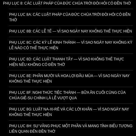
PHỤ LỤC 8: CÁC LUẬT PHÁP CỦA ĐỨC CHÚA TRỜI ĐÒI HỎI CÓ ĐỀN THỜ
PHỤ LỤC 8A: CÁC LUẬT PHÁP CỦA ĐỨC CHÚA TRỜI ĐÒI HỎI CÓ ĐỀN
THỜ
PHỤ LỤC 8B: CÁC LỄ TẾ — VÌ SAO NGÀY NAY KHÔNG THỂ THỰC HIỆN
PHỤ LỤC 8C: CÁC KỲ LỄ KINH THÁNH — VÌ SAO NGÀY NAY KHÔNG KỲ
LỄ NÀO CÓ THỂ THỰC HIỆN
PHỤ LỤC 8D: CÁC LUẬT THANH TẨY — VÌ SAO KHÔNG THỂ THỰC
HIỆN NẾU KHÔNG CÓ ĐỀN THỜ
PHỤ LỤC 8E: PHẦN MƯỜI VÀ HOA LỢI ĐẦU MÙA — VÌ SAO NGÀY NAY
KHÔNG THỂ THỰC HIỆN
PHỤ LỤC 8F: NGHI THỨC TIỆC THÁNH — BỮA ĂN CUỐI CÙNG CỦA
CHÚA GIÊ-SU CHÍNH LÀ LỄ VƯỢT QUA
PHỤ LỤC 8G: LUẬT NA-XI-RÊ VÀ CÁC LỜI KHẤN — VÌ SAO NGÀY NAY
KHÔNG THỂ THỰC HIỆN
PHỤ LỤC 8H: SỰ VÂNG PHỤC MỘT PHẦN VÀ MANG TÍNH BIỂU TƯỢNG
LIÊN QUAN ĐẾN ĐỀN THỜ