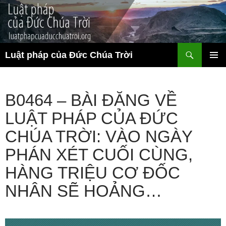
Chuyển
đến
nội
dung
Tìm
Luật pháp của Đức Chúa Trời
kiếm
TRÌNH
ĐƠN CƠ
SỞ
B0464 – BÀI ĐĂNG VỀ
LUẬT PHÁP CỦA ĐỨC
CHÚA TRỜI: VÀO NGÀY
PHÁN XÉT CUỐI CÙNG,
HÀNG TRIỆU CƠ ĐỐC
NHÂN SẼ HOẢNG…