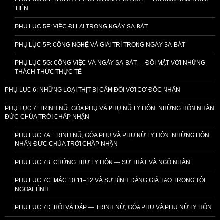
TIỄN
PHỤ LỤC 5E: VIỆC ĐI LẠI TRONG NGÀY SA-BÁT
PHỤ LỤC 5F: CÔNG NGHỆ VÀ GIẢI TRÍ TRONG NGÀY SA-BÁT
PHỤ LỤC 5G: CÔNG VIỆC VÀ NGÀY SA-BÁT — ĐỐI MẶT VỚI NHỮNG
THÁCH THỨC THỰC TẾ
PHỤ LỤC 6: NHỮNG LOẠI THỊT BỊ CẤM ĐỐI VỚI CƠ ĐỐC NHÂN
PHỤ LỤC 7: TRINH NỮ, GÓA PHỤ VÀ PHỤ NỮ LY HÔN: NHỮNG HÔN NHÂN
ĐỨC CHÚA TRỜI CHẤP NHẬN
PHỤ LỤC 7A: TRINH NỮ, GÓA PHỤ VÀ PHỤ NỮ LY HÔN: NHỮNG HÔN
NHÂN ĐỨC CHÚA TRỜI CHẤP NHẬN
PHỤ LỤC 7B: CHỨNG THƯ LY HÔN — SỰ THẬT VÀ NGỘ NHẬN
PHỤ LỤC 7C: MÁC 10:11–12 VÀ SỰ BÌNH ĐẲNG GIẢ TẠO TRONG TỘI
NGOẠI TÌNH
PHỤ LỤC 7D: HỎI VÀ ĐÁP — TRINH NỮ, GÓA PHỤ VÀ PHỤ NỮ LY HÔN