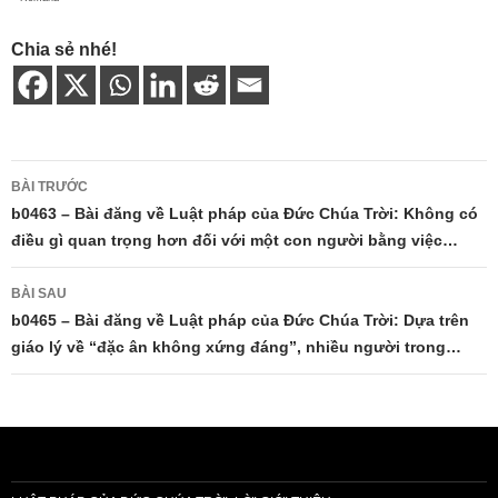
Chia sẻ nhé!
Điều
BÀI TRƯỚC
hướng
b0463 – Bài đăng về Luật pháp của Đức Chúa Trời: Không có
điều gì quan trọng hơn đối với một con người bằng việc…
bài
viết
BÀI SAU
b0465 – Bài đăng về Luật pháp của Đức Chúa Trời: Dựa trên
giáo lý về “đặc ân không xứng đáng”, nhiều người trong…