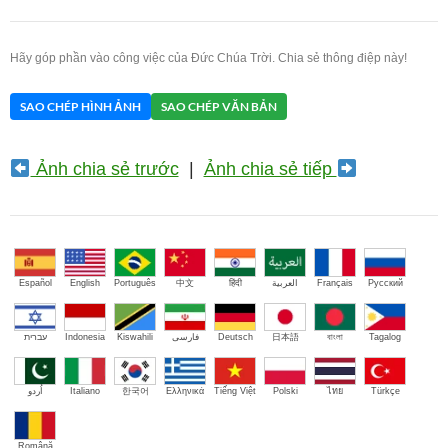
Hãy góp phần vào công việc của Đức Chúa Trời. Chia sẻ thông điệp này!
SAO CHÉP HÌNH ẢNH
SAO CHÉP VĂN BẢN
Ảnh chia sẻ trước
|
Ảnh chia sẻ tiếp
Español
English
Português
中文
हिंदी
العربية
Français
Русский
עברית
Indonesia
Kiswahili
فارسی
Deutsch
日本語
বাংলা
Tagalog
اُردو
Italiano
한국어
Ελληνικά
Tiếng Việt
Polski
ไทย
Türkçe
Română