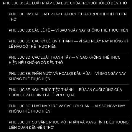
PHỤ LỤC 8: CÁC LUẬT PHÁP CỦA ĐỨC CHÚA TRỜI ĐÒI HỎI CÓ ĐỀN THỜ
PHỤ LỤC 8A: CÁC LUẬT PHÁP CỦA ĐỨC CHÚA TRỜI ĐÒI HỎI CÓ ĐỀN
THỜ
PHỤ LỤC 8B: CÁC LỄ TẾ — VÌ SAO NGÀY NAY KHÔNG THỂ THỰC HIỆN
PHỤ LỤC 8C: CÁC KỲ LỄ KINH THÁNH — VÌ SAO NGÀY NAY KHÔNG KỲ
LỄ NÀO CÓ THỂ THỰC HIỆN
PHỤ LỤC 8D: CÁC LUẬT THANH TẨY — VÌ SAO KHÔNG THỂ THỰC
HIỆN NẾU KHÔNG CÓ ĐỀN THỜ
PHỤ LỤC 8E: PHẦN MƯỜI VÀ HOA LỢI ĐẦU MÙA — VÌ SAO NGÀY NAY
KHÔNG THỂ THỰC HIỆN
PHỤ LỤC 8F: NGHI THỨC TIỆC THÁNH — BỮA ĂN CUỐI CÙNG CỦA
CHÚA GIÊ-SU CHÍNH LÀ LỄ VƯỢT QUA
PHỤ LỤC 8G: LUẬT NA-XI-RÊ VÀ CÁC LỜI KHẤN — VÌ SAO NGÀY NAY
KHÔNG THỂ THỰC HIỆN
PHỤ LỤC 8H: SỰ VÂNG PHỤC MỘT PHẦN VÀ MANG TÍNH BIỂU TƯỢNG
LIÊN QUAN ĐẾN ĐỀN THỜ