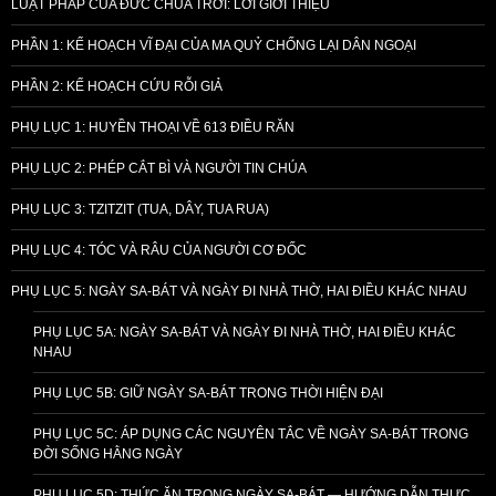
LUẬT PHÁP CỦA ĐỨC CHÚA TRỜI: LỜI GIỚI THIỆU
PHẦN 1: KẾ HOẠCH VĨ ĐẠI CỦA MA QUỶ CHỐNG LẠI DÂN NGOẠI
PHẦN 2: KẾ HOẠCH CỨU RỖI GIẢ
PHỤ LỤC 1: HUYỀN THOẠI VỀ 613 ĐIỀU RĂN
PHỤ LỤC 2: PHÉP CẮT BÌ VÀ NGƯỜI TIN CHÚA
PHỤ LỤC 3: TZITZIT (TUA, DÂY, TUA RUA)
PHỤ LỤC 4: TÓC VÀ RÂU CỦA NGƯỜI CƠ ĐỐC
PHỤ LỤC 5: NGÀY SA-BÁT VÀ NGÀY ĐI NHÀ THỜ, HAI ĐIỀU KHÁC NHAU
PHỤ LỤC 5A: NGÀY SA-BÁT VÀ NGÀY ĐI NHÀ THỜ, HAI ĐIỀU KHÁC
NHAU
PHỤ LỤC 5B: GIỮ NGÀY SA-BÁT TRONG THỜI HIỆN ĐẠI
PHỤ LỤC 5C: ÁP DỤNG CÁC NGUYÊN TẮC VỀ NGÀY SA-BÁT TRONG
ĐỜI SỐNG HẰNG NGÀY
PHỤ LỤC 5D: THỨC ĂN TRONG NGÀY SA-BÁT — HƯỚNG DẪN THỰC