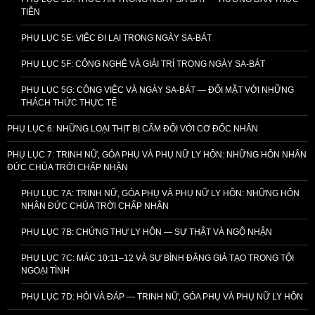
TIỄN
PHỤ LỤC 5E: VIỆC ĐI LẠI TRONG NGÀY SA-BÁT
PHỤ LỤC 5F: CÔNG NGHỆ VÀ GIẢI TRÍ TRONG NGÀY SA-BÁT
PHỤ LỤC 5G: CÔNG VIỆC VÀ NGÀY SA-BÁT — ĐỐI MẶT VỚI NHỮNG
THÁCH THỨC THỰC TẾ
PHỤ LỤC 6: NHỮNG LOẠI THỊT BỊ CẤM ĐỐI VỚI CƠ ĐỐC NHÂN
PHỤ LỤC 7: TRINH NỮ, GÓA PHỤ VÀ PHỤ NỮ LY HÔN: NHỮNG HÔN NHÂN
ĐỨC CHÚA TRỜI CHẤP NHẬN
PHỤ LỤC 7A: TRINH NỮ, GÓA PHỤ VÀ PHỤ NỮ LY HÔN: NHỮNG HÔN
NHÂN ĐỨC CHÚA TRỜI CHẤP NHẬN
PHỤ LỤC 7B: CHỨNG THƯ LY HÔN — SỰ THẬT VÀ NGỘ NHẬN
PHỤ LỤC 7C: MÁC 10:11–12 VÀ SỰ BÌNH ĐẲNG GIẢ TẠO TRONG TỘI
NGOẠI TÌNH
PHỤ LỤC 7D: HỎI VÀ ĐÁP — TRINH NỮ, GÓA PHỤ VÀ PHỤ NỮ LY HÔN