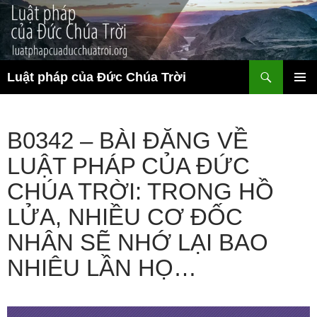
Chuyển
đến
nội
dung
Tìm
Luật pháp của Đức Chúa Trời
kiếm
TRÌNH
ĐƠN CƠ
SỞ
B0342 – BÀI ĐĂNG VỀ
LUẬT PHÁP CỦA ĐỨC
CHÚA TRỜI: TRONG HỒ
LỬA, NHIỀU CƠ ĐỐC
NHÂN SẼ NHỚ LẠI BAO
NHIÊU LẦN HỌ…