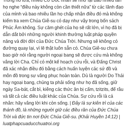
Trong hồ lửa, nhiều Cơ Đốc nhân sẽ nhớ lại bao nhiêu lần
họ nghe “điều này không còn cần thiết nữa” từ các lãnh đạo
của mình và bao nhiêu lần họ chấp nhận điều đó mà không
kiểm tra xem Chúa Giê-su có dạy như vậy trong bốn sách
Phúc Âm không. Sự căm ghét của họ sẽ rất lớn, vì họ đã bị
dẫn dắt bởi những người khinh thường luật pháp quyền
năng và đời đời của Đức Chúa Trời. Nhưng sẽ không có
đường quay lại, vì lẽ thật luôn sẵn có. Chúa Giê-su chưa
bao giờ nói rằng người ngoại bang sẽ được cứu mà không
vâng lời Cha. Chỉ có một kế hoạch cứu rỗi, và Đấng Christ
đã xác nhận điều đó bằng cách huấn luyện các sứ đồ và
môn đồ trong sự vâng phục hoàn toàn. Dù là người Do Thái
hay ngoại bang, chúng ta phải sống như họ đã sống, giữ
ngày Sa-bát, cắt bì, kiêng các thức ăn bị cấm, tzitzits, để râu
và tất cả các điều luật khác của Chúa. Sự cứu rỗi là cá
nhân: hãy vâng lời khi còn sống. |
Đây là sự kiên trì của các
thánh đồ, là những người giữ các điều răn của Đức Chúa
Trời và đức tin nơi Đức Chúa Giê-su. (Khải Huyền 14:12) |
luatphapcuaducchuatroi.org