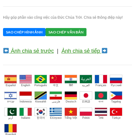
Hãy góp phần vào công việc của Đức Chúa Trời. Chia sẻ thông điệp này!
SAO CHÉP HÌNH ẢNH
SAO CHÉP VĂN BẢN
Ảnh chia sẻ trước
|
Ảnh chia sẻ tiếp
Español
English
Português
中文
हिंदी
العربية
Français
Русский
עברית
Indonesia
Kiswahili
فارسی
Deutsch
日本語
বাংলা
Tagalog
اُردو
Italiano
한국어
Ελληνικά
Tiếng Việt
Polski
ไทย
Türkçe
Română