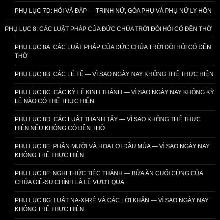
PHỤ LỤC 7D: HỎI VÀ ĐÁP — TRINH NỮ, GÓA PHỤ VÀ PHỤ NỮ LY HÔN
PHỤ LỤC 8: CÁC LUẬT PHÁP CỦA ĐỨC CHÚA TRỜI ĐÒI HỎI CÓ ĐỀN THỜ
PHỤ LỤC 8A: CÁC LUẬT PHÁP CỦA ĐỨC CHÚA TRỜI ĐÒI HỎI CÓ ĐỀN
THỜ
PHỤ LỤC 8B: CÁC LỄ TẾ — VÌ SAO NGÀY NAY KHÔNG THỂ THỰC HIỆN
PHỤ LỤC 8C: CÁC KỲ LỄ KINH THÁNH — VÌ SAO NGÀY NAY KHÔNG KỲ
LỄ NÀO CÓ THỂ THỰC HIỆN
PHỤ LỤC 8D: CÁC LUẬT THANH TẨY — VÌ SAO KHÔNG THỂ THỰC
HIỆN NẾU KHÔNG CÓ ĐỀN THỜ
PHỤ LỤC 8E: PHẦN MƯỜI VÀ HOA LỢI ĐẦU MÙA — VÌ SAO NGÀY NAY
KHÔNG THỂ THỰC HIỆN
PHỤ LỤC 8F: NGHI THỨC TIỆC THÁNH — BỮA ĂN CUỐI CÙNG CỦA
CHÚA GIÊ-SU CHÍNH LÀ LỄ VƯỢT QUA
PHỤ LỤC 8G: LUẬT NA-XI-RÊ VÀ CÁC LỜI KHẤN — VÌ SAO NGÀY NAY
KHÔNG THỂ THỰC HIỆN