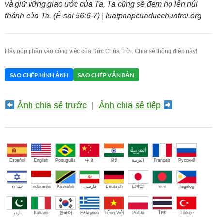
và giữ vững giao ước của Ta, Ta cũng sẽ đem họ lên núi
thánh của Ta. (Ê-sai 56:6-7) | luatphapcuaducchuatroi.org
Hãy góp phần vào công việc của Đức Chúa Trời. Chia sẻ thông điệp này!
SAO CHÉP HÌNH ẢNH
SAO CHÉP VĂN BẢN
Ảnh chia sẻ trước
|
Ảnh chia sẻ tiếp
Español
English
Português
中文
हिंदी
العربية
Français
Русский
עברית
Indonesia
Kiswahili
فارسی
Deutsch
日本語
বাংলা
Tagalog
اُردو
Italiano
한국어
Ελληνικά
Tiếng Việt
Polski
ไทย
Türkçe