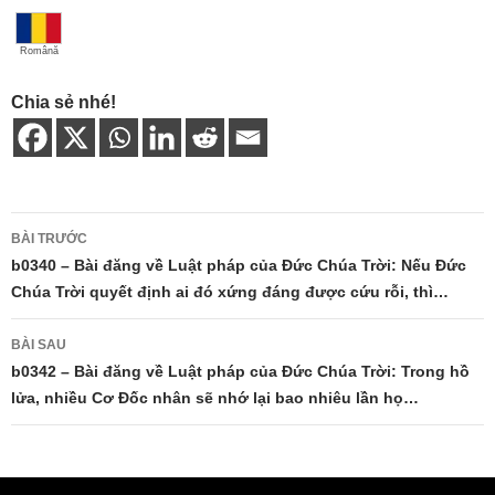
Română
Chia sẻ nhé!
Điều
BÀI TRƯỚC
hướng
b0340 – Bài đăng về Luật pháp của Đức Chúa Trời: Nếu Đức
Chúa Trời quyết định ai đó xứng đáng được cứu rỗi, thì…
bài
viết
BÀI SAU
b0342 – Bài đăng về Luật pháp của Đức Chúa Trời: Trong hồ
lửa, nhiều Cơ Đốc nhân sẽ nhớ lại bao nhiêu lần họ…