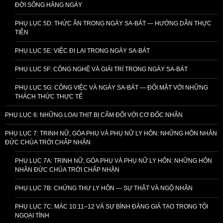
ĐỜI SỐNG HẰNG NGÀY
PHỤ LỤC 5D: THỨC ĂN TRONG NGÀY SA-BÁT — HƯỚNG DẪN THỰC
TIỄN
PHỤ LỤC 5E: VIỆC ĐI LẠI TRONG NGÀY SA-BÁT
PHỤ LỤC 5F: CÔNG NGHỆ VÀ GIẢI TRÍ TRONG NGÀY SA-BÁT
PHỤ LỤC 5G: CÔNG VIỆC VÀ NGÀY SA-BÁT — ĐỐI MẶT VỚI NHỮNG
THÁCH THỨC THỰC TẾ
PHỤ LỤC 6: NHỮNG LOẠI THỊT BỊ CẤM ĐỐI VỚI CƠ ĐỐC NHÂN
PHỤ LỤC 7: TRINH NỮ, GÓA PHỤ VÀ PHỤ NỮ LY HÔN: NHỮNG HÔN NHÂN
ĐỨC CHÚA TRỜI CHẤP NHẬN
PHỤ LỤC 7A: TRINH NỮ, GÓA PHỤ VÀ PHỤ NỮ LY HÔN: NHỮNG HÔN
NHÂN ĐỨC CHÚA TRỜI CHẤP NHẬN
PHỤ LỤC 7B: CHỨNG THƯ LY HÔN — SỰ THẬT VÀ NGỘ NHẬN
PHỤ LỤC 7C: MÁC 10:11–12 VÀ SỰ BÌNH ĐẲNG GIẢ TẠO TRONG TỘI
NGOẠI TÌNH