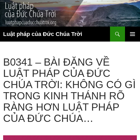
Chuyển
đến
nội
dung
Tìm
Luật pháp của Đức Chúa Trời
kiếm
TRÌNH
ĐƠN CƠ
SỞ
B0341 – BÀI ĐĂNG VỀ
LUẬT PHÁP CỦA ĐỨC
CHÚA TRỜI: KHÔNG CÓ GÌ
TRONG KINH THÁNH RÕ
RÀNG HƠN LUẬT PHÁP
CỦA ĐỨC CHÚA…