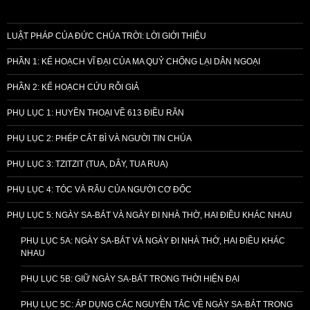
LUẬT PHÁP CỦA ĐỨC CHÚA TRỜI: LỜI GIỚI THIỆU
PHẦN 1: KẾ HOẠCH VĨ ĐẠI CỦA MA QUỶ CHỐNG LẠI DÂN NGOẠI
PHẦN 2: KẾ HOẠCH CỨU RỖI GIẢ
PHỤ LỤC 1: HUYỀN THOẠI VỀ 613 ĐIỀU RĂN
PHỤ LỤC 2: PHÉP CẮT BÌ VÀ NGƯỜI TIN CHÚA
PHỤ LỤC 3: TZITZIT (TUA, DÂY, TUA RUA)
PHỤ LỤC 4: TÓC VÀ RÂU CỦA NGƯỜI CƠ ĐỐC
PHỤ LỤC 5: NGÀY SA-BÁT VÀ NGÀY ĐI NHÀ THỜ, HAI ĐIỀU KHÁC NHAU
PHỤ LỤC 5A: NGÀY SA-BÁT VÀ NGÀY ĐI NHÀ THỜ, HAI ĐIỀU KHÁC
NHAU
PHỤ LỤC 5B: GIỮ NGÀY SA-BÁT TRONG THỜI HIỆN ĐẠI
PHỤ LỤC 5C: ÁP DỤNG CÁC NGUYÊN TẮC VỀ NGÀY SA-BÁT TRONG