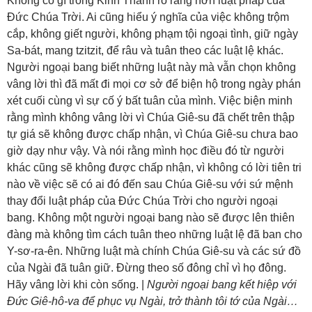
Không có gì trong Kinh Thánh rõ ràng hơn luật pháp của
Đức Chúa Trời. Ai cũng hiểu ý nghĩa của việc không trộm
cắp, không giết người, không phạm tội ngoại tình, giữ ngày
Sa-bát, mang tzitzit, để râu và tuân theo các luật lệ khác.
Người ngoại bang biết những luật này mà vẫn chọn không
vâng lời thì đã mất đi mọi cơ sở để biện hộ trong ngày phán
xét cuối cùng vì sự cố ý bất tuân của mình. Việc biện minh
rằng mình không vâng lời vì Chúa Giê-su đã chết trên thập
tự giá sẽ không được chấp nhận, vì Chúa Giê-su chưa bao
giờ dạy như vậy. Và nói rằng mình học điều đó từ người
khác cũng sẽ không được chấp nhận, vì không có lời tiên tri
nào về việc sẽ có ai đó đến sau Chúa Giê-su với sứ mệnh
thay đổi luật pháp của Đức Chúa Trời cho người ngoại
bang. Không một người ngoại bang nào sẽ được lên thiên
đàng mà không tìm cách tuân theo những luật lệ đã ban cho
Y-sơ-ra-ên. Những luật mà chính Chúa Giê-su và các sứ đồ
của Ngài đã tuân giữ. Đừng theo số đông chỉ vì họ đông.
Hãy vâng lời khi còn sống. |
Người ngoại bang kết hiệp với
Đức Giê-hô-va để phục vụ Ngài, trở thành tôi tớ của Ngài…