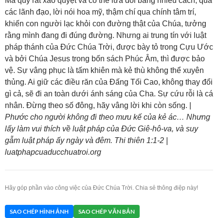
Ma quỷ rất xảo quyệt và có thể lừa dối bằng nhiều cách, qua
các lãnh đạo, lời nói hoa mỹ, thậm chí qua chính tâm trí,
khiến con người lạc khỏi con đường thật của Chúa, tưởng
rằng mình đang đi đúng đường. Nhưng ai trung tín với luật
pháp thánh của Đức Chúa Trời, được bày tỏ trong Cựu Ước
và bởi Chúa Jesus trong bốn sách Phúc Âm, thì được bảo
vệ. Sự vâng phục là tấm khiên mà kẻ thù không thể xuyên
thủng. Ai giữ các điều răn của Đấng Tối Cao, không thay đổi
gì cả, sẽ đi an toàn dưới ánh sáng của Cha. Sự cứu rỗi là cá
nhân. Đừng theo số đông, hãy vâng lời khi còn sống. |
Phước cho người không đi theo mưu kế của kẻ ác… Nhưng
lấy làm vui thích về luật pháp của Đức Giê-hô-va, và suy
gẫm luật pháp ấy ngày và đêm. Thi thiên 1:1-2 |
luatphapcuaducchuatroi.org
Hãy góp phần vào công việc của Đức Chúa Trời. Chia sẻ thông điệp này!
SAO CHÉP HÌNH ẢNH
SAO CHÉP VĂN BẢN