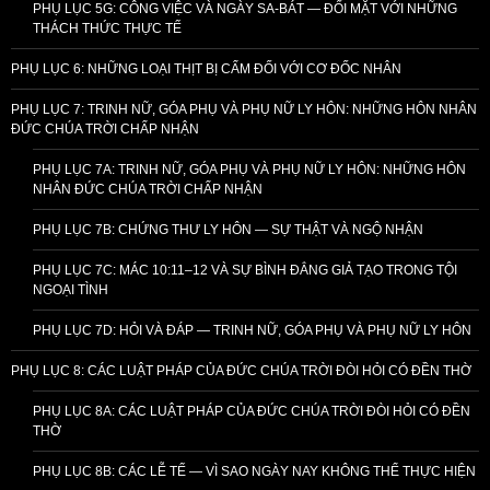
PHỤ LỤC 5G: CÔNG VIỆC VÀ NGÀY SA-BÁT — ĐỐI MẶT VỚI NHỮNG
THÁCH THỨC THỰC TẾ
PHỤ LỤC 6: NHỮNG LOẠI THỊT BỊ CẤM ĐỐI VỚI CƠ ĐỐC NHÂN
PHỤ LỤC 7: TRINH NỮ, GÓA PHỤ VÀ PHỤ NỮ LY HÔN: NHỮNG HÔN NHÂN
ĐỨC CHÚA TRỜI CHẤP NHẬN
PHỤ LỤC 7A: TRINH NỮ, GÓA PHỤ VÀ PHỤ NỮ LY HÔN: NHỮNG HÔN
NHÂN ĐỨC CHÚA TRỜI CHẤP NHẬN
PHỤ LỤC 7B: CHỨNG THƯ LY HÔN — SỰ THẬT VÀ NGỘ NHẬN
PHỤ LỤC 7C: MÁC 10:11–12 VÀ SỰ BÌNH ĐẲNG GIẢ TẠO TRONG TỘI
NGOẠI TÌNH
PHỤ LỤC 7D: HỎI VÀ ĐÁP — TRINH NỮ, GÓA PHỤ VÀ PHỤ NỮ LY HÔN
PHỤ LỤC 8: CÁC LUẬT PHÁP CỦA ĐỨC CHÚA TRỜI ĐÒI HỎI CÓ ĐỀN THỜ
PHỤ LỤC 8A: CÁC LUẬT PHÁP CỦA ĐỨC CHÚA TRỜI ĐÒI HỎI CÓ ĐỀN
THỜ
PHỤ LỤC 8B: CÁC LỄ TẾ — VÌ SAO NGÀY NAY KHÔNG THỂ THỰC HIỆN