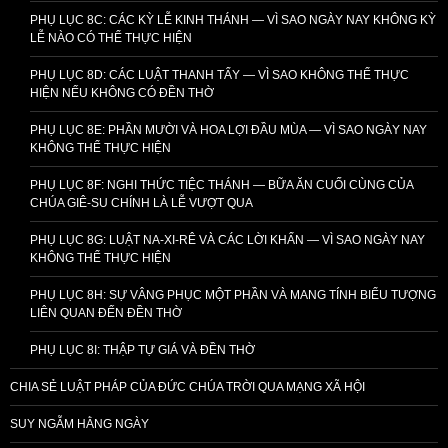
PHỤ LỤC 8C: CÁC KỲ LỄ KINH THÁNH — VÌ SAO NGÀY NAY KHÔNG KỲ
LỄ NÀO CÓ THỂ THỰC HIỆN
PHỤ LỤC 8D: CÁC LUẬT THANH TẨY — VÌ SAO KHÔNG THỂ THỰC
HIỆN NẾU KHÔNG CÓ ĐỀN THỜ
PHỤ LỤC 8E: PHẦN MƯỜI VÀ HOA LỢI ĐẦU MÙA — VÌ SAO NGÀY NAY
KHÔNG THỂ THỰC HIỆN
PHỤ LỤC 8F: NGHI THỨC TIỆC THÁNH — BỮA ĂN CUỐI CÙNG CỦA
CHÚA GIÊ-SU CHÍNH LÀ LỄ VƯỢT QUA
PHỤ LỤC 8G: LUẬT NA-XI-RÊ VÀ CÁC LỜI KHẤN — VÌ SAO NGÀY NAY
KHÔNG THỂ THỰC HIỆN
PHỤ LỤC 8H: SỰ VÂNG PHỤC MỘT PHẦN VÀ MANG TÍNH BIỂU TƯỢNG
LIÊN QUAN ĐẾN ĐỀN THỜ
PHỤ LỤC 8I: THẬP TỰ GIÁ VÀ ĐỀN THỜ
CHIA SẺ LUẬT PHÁP CỦA ĐỨC CHÚA TRỜI QUA MẠNG XÃ HỘI
SUY NGẪM HẰNG NGÀY