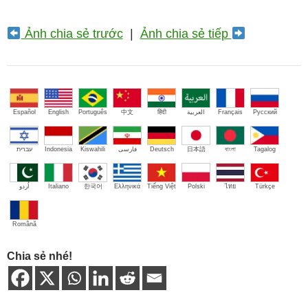
Ảnh chia sẻ trước
|
Ảnh chia sẻ tiếp
Español
English
Português
中文
हिंदी
العربية
Français
Русский
עברית
Indonesia
Kiswahili
فارسی
Deutsch
日本語
বাংলা
Tagalog
اُردو
Italiano
한국어
Ελληνικά
Tiếng Việt
Polski
ไทย
Türkçe
Română
Chia sẻ nhé!