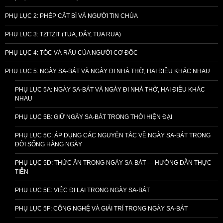
PHỤ LỤC 2: PHÉP CẮT BÌ VÀ NGƯỜI TIN CHÚA
PHỤ LỤC 3: TZITZIT (TUA, DÂY, TUA RUA)
PHỤ LỤC 4: TÓC VÀ RÂU CỦA NGƯỜI CƠ ĐỐC
PHỤ LỤC 5: NGÀY SA-BÁT VÀ NGÀY ĐI NHÀ THỜ, HAI ĐIỀU KHÁC NHAU
PHỤ LỤC 5A: NGÀY SA-BÁT VÀ NGÀY ĐI NHÀ THỜ, HAI ĐIỀU KHÁC
NHAU
PHỤ LỤC 5B: GIỮ NGÀY SA-BÁT TRONG THỜI HIỆN ĐẠI
PHỤ LỤC 5C: ÁP DỤNG CÁC NGUYÊN TẮC VỀ NGÀY SA-BÁT TRONG
ĐỜI SỐNG HẰNG NGÀY
PHỤ LỤC 5D: THỨC ĂN TRONG NGÀY SA-BÁT — HƯỚNG DẪN THỰC
TIỄN
PHỤ LỤC 5E: VIỆC ĐI LẠI TRONG NGÀY SA-BÁT
PHỤ LỤC 5F: CÔNG NGHỆ VÀ GIẢI TRÍ TRONG NGÀY SA-BÁT