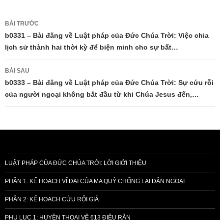
Điều
BÀI TRƯỚC
hướng
b0331 – Bài đăng về Luật pháp của Đức Chúa Trời: Việc chia
lịch sử thành hai thời kỳ để biện minh cho sự bất…
bài
viết
BÀI SAU
b0333 – Bài đăng về Luật pháp của Đức Chúa Trời: Sự cứu rỗi
của người ngoại không bắt đầu từ khi Chúa Jesus đến,…
LUẬT PHÁP CỦA ĐỨC CHÚA TRỜI: LỜI GIỚI THIỆU
PHẦN 1: KẾ HOẠCH VĨ ĐẠI CỦA MA QUỶ CHỐNG LẠI DÂN NGOẠI
PHẦN 2: KẾ HOẠCH CỨU RỖI GIẢ
PHỤ LỤC 1: HUYỀN THOẠI VỀ 613 ĐIỀU RĂN