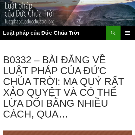
Chuyển
đến
nội
dung
Tìm
Luật pháp của Đức Chúa Trời
kiếm
TRÌNH
ĐƠN CƠ
SỞ
B0332 – BÀI ĐĂNG VỀ
LUẬT PHÁP CỦA ĐỨC
CHÚA TRỜI: MA QUỶ RẤT
XẢO QUYỆT VÀ CÓ THỂ
LỪA DỐI BẰNG NHIỀU
CÁCH, QUA…