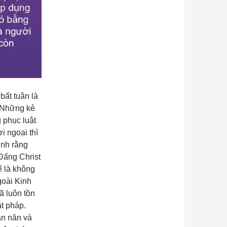
bất tuân là
 Những kẻ
 phục luật
 ngoại thì
ịnh rằng
Đấng Christ
ế là không
goài Kinh
ã luôn tồn
t pháp.
ăn năn và