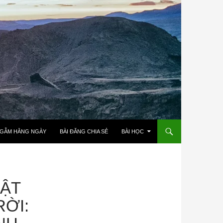
NGẪM HẰNG NGÀY
BÀI ĐĂNG CHIA SẺ
BÀI HỌC
UẬT
ỜI: