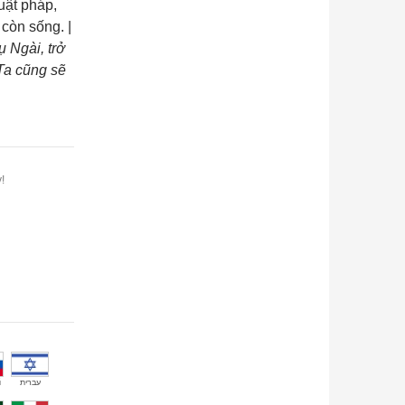
uật pháp,
còn sống. |
 Ngài, trở
Ta cũng sẽ
!
й
עברית