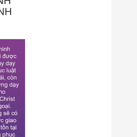
NH
INH