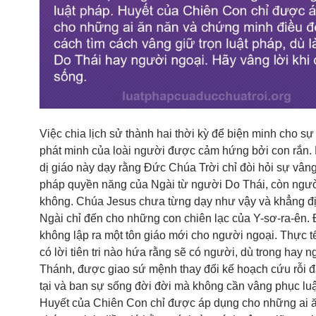
Việc chia lịch sử thành hai thời kỳ để biện minh cho sự 
phát minh của loài người được cảm hứng bởi con rắn.
dị giáo này dạy rằng Đức Chúa Trời chỉ đòi hỏi sự vâng
pháp quyền năng của Ngài từ người Do Thái, còn người
không. Chúa Jesus chưa từng dạy như vậy và khẳng đ
Ngài chỉ đến cho những con chiên lạc của Y-sơ-ra-ên. 
không lập ra một tôn giáo mới cho người ngoại. Thực t
có lời tiên tri nào hứa rằng sẽ có người, dù trong hay n
Thánh, được giao sứ mệnh thay đổi kế hoạch cứu rỗi đ
tại và ban sự sống đời đời mà không cần vâng phục luậ
Huyết của Chiên Con chỉ được áp dụng cho những ai 