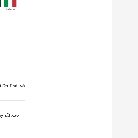
Italiano
i Do Thái và
ỷ rất xảo