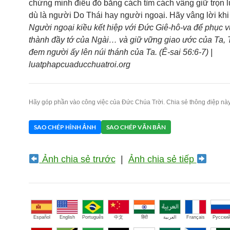
chứng minh điều đó bằng cách tìm cách vâng giữ trọn l
dù là người Do Thái hay người ngoại. Hãy vâng lời khi 
Người ngoại kiều kết hiệp với Đức Giê-hô-va để phục vụ
thành đầy tớ của Ngài… và giữ vững giao ước của Ta, 
đem người ấy lên núi thánh của Ta. (Ê-sai 56:6-7) |
luatphapcuaducchuatroi.org
Hãy góp phần vào công việc của Đức Chúa Trời. Chia sẻ thông điệp này
SAO CHÉP HÌNH ẢNH
SAO CHÉP VĂN BẢN
Ảnh chia sẻ trước
|
Ảnh chia sẻ tiếp
Español
English
Português
中文
हिंदी
العربية
Français
Русски