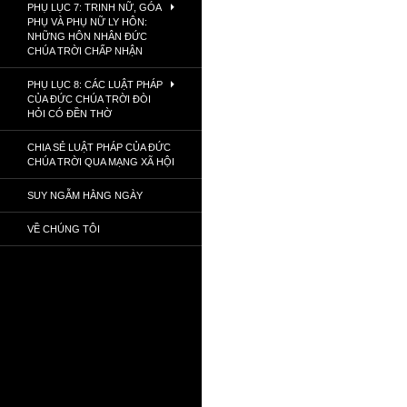
PHỤ LỤC 7: TRINH NỮ, GÓA
PHỤ VÀ PHỤ NỮ LY HÔN:
NHỮNG HÔN NHÂN ĐỨC
CHÚA TRỜI CHẤP NHẬN
PHỤ LỤC 8: CÁC LUẬT PHÁP
CỦA ĐỨC CHÚA TRỜI ĐÒI
HỎI CÓ ĐỀN THỜ
CHIA SẺ LUẬT PHÁP CỦA ĐỨC
CHÚA TRỜI QUA MẠNG XÃ HỘI
SUY NGẪM HẰNG NGÀY
VỀ CHÚNG TÔI