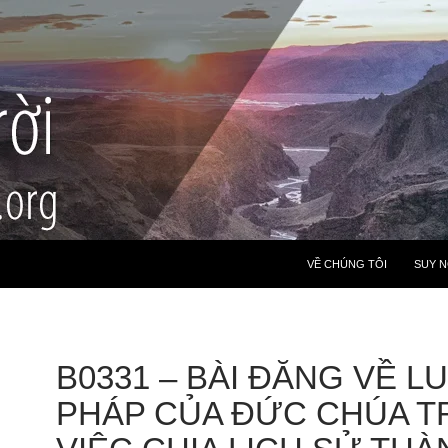
VỀ CHÚNG TÔI
SUY 
B0331 – BÀI ĐĂNG VỀ L
PHÁP CỦA ĐỨC CHÚA TR