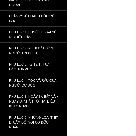
MA QUỶ CHỐNG LẠI DÂN
NGOẠI
PHẦN 2: KẾ HOẠCH CỨU RỖI
GIẢ
PHỤ LỤC 1: HUYỀN THOẠI VỀ
613 ĐIỀU RĂN
PHỤ LỤC 2: PHÉP CẮT BÌ VÀ
NGƯỜI TIN CHÚA
PHỤ LỤC 3: TZITZIT (TUA,
DÂY, TUA RUA)
PHỤ LỤC 4: TÓC VÀ RÂU CỦA
NGƯỜI CƠ ĐỐC
PHỤ LỤC 5: NGÀY SA-BÁT VÀ
NGÀY ĐI NHÀ THỜ, HAI ĐIỀU
KHÁC NHAU
PHỤ LỤC 6: NHỮNG LOẠI THỊT
BỊ CẤM ĐỐI VỚI CƠ ĐỐC
NHÂN