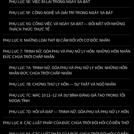
PHỤ LỤC 5E: VIỆC ĐI LẠI TRONG NGÀY SA-BÁT
PHỤ LỤC 5F: CÔNG NGHỆ VÀ GIẢI TRÍ TRONG NGÀY SA-BÁT
PHỤ LỤC 5G: CÔNG VIỆC VÀ NGÀY SA-BÁT — ĐỐI MẶT VỚI NHỮNG
THÁCH THỨC THỰC TẾ
PHỤ LỤC 6: NHỮNG LOẠI THỊT BỊ CẤM ĐỐI VỚI CƠ ĐỐC NHÂN
PHỤ LỤC 7: TRINH NỮ, GÓA PHỤ VÀ PHỤ NỮ LY HÔN: NHỮNG HÔN NHÂN
ĐỨC CHÚA TRỜI CHẤP NHẬN
PHỤ LỤC 7A: TRINH NỮ, GÓA PHỤ VÀ PHỤ NỮ LY HÔN: NHỮNG HÔN
NHÂN ĐỨC CHÚA TRỜI CHẤP NHẬN
PHỤ LỤC 7B: CHỨNG THƯ LY HÔN — SỰ THẬT VÀ NGỘ NHẬN
PHỤ LỤC 7C: MÁC 10:11–12 VÀ SỰ BÌNH ĐẲNG GIẢ TẠO TRONG TỘI
NGOẠI TÌNH
PHỤ LỤC 7D: HỎI VÀ ĐÁP — TRINH NỮ, GÓA PHỤ VÀ PHỤ NỮ LY HÔN
PHỤ LỤC 8: CÁC LUẬT PHÁP CỦA ĐỨC CHÚA TRỜI ĐÒI HỎI CÓ ĐỀN THỜ
PHỤ LỤC 8A: CÁC LUẬT PHÁP CỦA ĐỨC CHÚA TRỜI ĐÒI HỎI CÓ ĐỀN