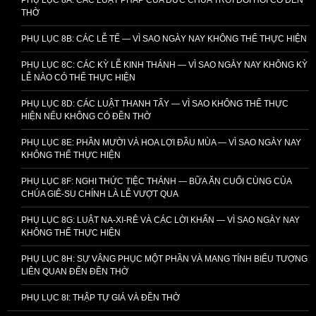
THỜ
PHỤ LỤC 8B: CÁC LỄ TẾ — VÌ SAO NGÀY NAY KHÔNG THỂ THỰC HIỆN
PHỤ LỤC 8C: CÁC KỲ LỄ KINH THÁNH — VÌ SAO NGÀY NAY KHÔNG KỲ
LỄ NÀO CÓ THỂ THỰC HIỆN
PHỤ LỤC 8D: CÁC LUẬT THANH TẨY — VÌ SAO KHÔNG THỂ THỰC
HIỆN NẾU KHÔNG CÓ ĐỀN THỜ
PHỤ LỤC 8E: PHẦN MƯỜI VÀ HOA LỢI ĐẦU MÙA — VÌ SAO NGÀY NAY
KHÔNG THỂ THỰC HIỆN
PHỤ LỤC 8F: NGHI THỨC TIỆC THÁNH — BỮA ĂN CUỐI CÙNG CỦA
CHÚA GIÊ-SU CHÍNH LÀ LỄ VƯỢT QUA
PHỤ LỤC 8G: LUẬT NA-XI-RÊ VÀ CÁC LỜI KHẤN — VÌ SAO NGÀY NAY
KHÔNG THỂ THỰC HIỆN
PHỤ LỤC 8H: SỰ VÂNG PHỤC MỘT PHẦN VÀ MANG TÍNH BIỂU TƯỢNG
LIÊN QUAN ĐẾN ĐỀN THỜ
PHỤ LỤC 8I: THẬP TỰ GIÁ VÀ ĐỀN THỜ