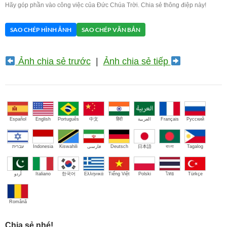
Hãy góp phần vào công việc của Đức Chúa Trời. Chia sẻ thông điệp này!
SAO CHÉP HÌNH ẢNH
SAO CHÉP VĂN BẢN
Ảnh chia sẻ trước
|
Ảnh chia sẻ tiếp
Español
English
Português
中文
हिंदी
العربية
Français
Русский
עברית
Indonesia
Kiswahili
فارسی
Deutsch
日本語
বাংলা
Tagalog
اُردو
Italiano
한국어
Ελληνικά
Tiếng Việt
Polski
ไทย
Türkçe
Română
Chia sẻ nhé!