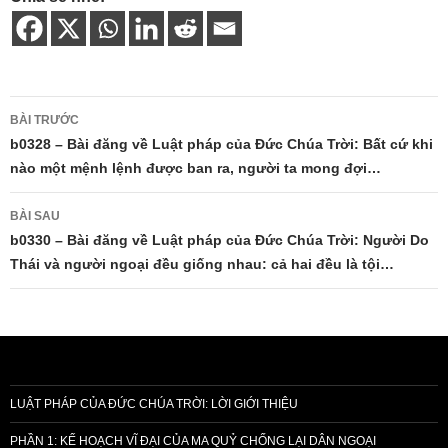
Điều
BÀI TRƯỚC
hướng
b0328 – Bài đăng về Luật pháp của Đức Chúa Trời: Bất cứ khi
nào một mệnh lệnh được ban ra, người ta mong đợi…
bài
viết
BÀI SAU
b0330 – Bài đăng về Luật pháp của Đức Chúa Trời: Người Do
Thái và người ngoại đều giống nhau: cả hai đều là tội…
LUẬT PHÁP CỦA ĐỨC CHÚA TRỜI: LỜI GIỚI THIỆU
PHẦN 1: KẾ HOẠCH VĨ ĐẠI CỦA MA QUỶ CHỐNG LẠI DÂN NGOẠI