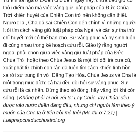
Từ khi sa ngã ở Ê-đen cho đến ngày nay, chưa bao giờ có
thời điểm nào mà việc vâng giữ luật pháp của Đức Chúa
Trời khiến huyết của Chiên Con trở nên không cần thiết.
Ngược lại, Cha đã sai Chiên Con đến chính vì những người
ít ỏi tìm cách vâng giữ luật pháp của Ngài và cần sự tha thứ
chỉ huyết mới có thể ban cho. Sự vâng phục và hy sinh luôn
đi cùng nhau trong kế hoạch cứu rỗi. Giáo lý rằng người
ngoại phải chọn giữa việc vâng giữ luật pháp của Đức
Chúa Trời hoặc theo Chúa Jesus là một lời dối trá xưa cũ,
xuất phát từ chính con rắn đã luôn tìm cách khiến linh hồn
xa rời sự trung tín với Đấng Tạo Hóa. Chúa Jesus và Cha là
một trong mục đích: cả hai đều đòi hỏi sự vâng phục. Sự
cứu rỗi là cá nhân. Đừng theo số đông, hãy vâng lời khi còn
sống. |
Không phải ai nói với ta: Lạy Chúa, lạy Chúa! đều
được vào nước thiên đàng đâu, nhưng chỉ người làm theo ý
muốn của Cha ta ở trên trời mà thôi (Ma-thi-ơ 7:21) |
luatphapcuaducchuatroi.org