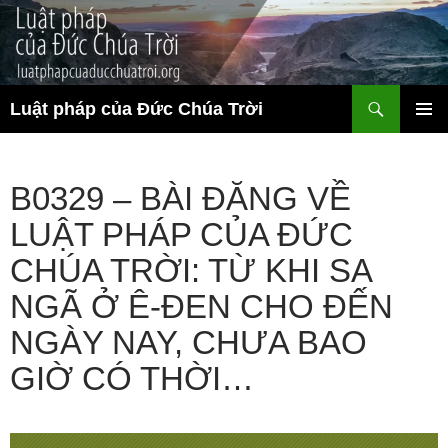
Chuyển
đến
nội
dung
Tìm
Luật pháp của Đức Chúa Trời
kiếm
TRÌNH
ĐƠN CƠ
SỞ
B0329 – BÀI ĐĂNG VỀ
LUẬT PHÁP CỦA ĐỨC
CHÚA TRỜI: TỪ KHI SA
NGÃ Ở Ê-ĐEN CHO ĐẾN
NGÀY NAY, CHƯA BAO
GIỜ CÓ THỜI…