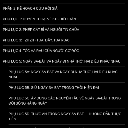
PHẦN 2: KẾ HOẠCH CỨU RỖI GIẢ
PHỤ LỤC 1: HUYỀN THOẠI VỀ 613 ĐIỀU RĂN
PHỤ LỤC 2: PHÉP CẮT BÌ VÀ NGƯỜI TIN CHÚA
PHỤ LỤC 3: TZITZIT (TUA, DÂY, TUA RUA)
PHỤ LỤC 4: TÓC VÀ RÂU CỦA NGƯỜI CƠ ĐỐC
PHỤ LỤC 5: NGÀY SA-BÁT VÀ NGÀY ĐI NHÀ THỜ, HAI ĐIỀU KHÁC NHAU
PHỤ LỤC 5A: NGÀY SA-BÁT VÀ NGÀY ĐI NHÀ THỜ, HAI ĐIỀU KHÁC
NHAU
PHỤ LỤC 5B: GIỮ NGÀY SA-BÁT TRONG THỜI HIỆN ĐẠI
PHỤ LỤC 5C: ÁP DỤNG CÁC NGUYÊN TẮC VỀ NGÀY SA-BÁT TRONG
ĐỜI SỐNG HẰNG NGÀY
PHỤ LỤC 5D: THỨC ĂN TRONG NGÀY SA-BÁT — HƯỚNG DẪN THỰC
TIỄN