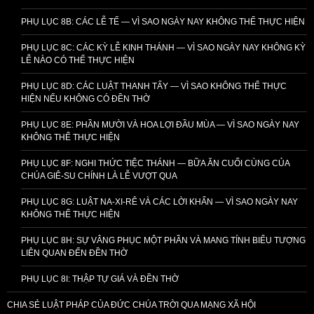
PHỤ LỤC 8B: CÁC LỄ TẾ — VÌ SAO NGÀY NAY KHÔNG THỂ THỰC HIỆN
PHỤ LỤC 8C: CÁC KỲ LỄ KINH THÁNH — VÌ SAO NGÀY NAY KHÔNG KỲ
LỄ NÀO CÓ THỂ THỰC HIỆN
PHỤ LỤC 8D: CÁC LUẬT THANH TẨY — VÌ SAO KHÔNG THỂ THỰC
HIỆN NẾU KHÔNG CÓ ĐỀN THỜ
PHỤ LỤC 8E: PHẦN MƯỜI VÀ HOA LỢI ĐẦU MÙA — VÌ SAO NGÀY NAY
KHÔNG THỂ THỰC HIỆN
PHỤ LỤC 8F: NGHI THỨC TIỆC THÁNH — BỮA ĂN CUỐI CÙNG CỦA
CHÚA GIÊ-SU CHÍNH LÀ LỄ VƯỢT QUA
PHỤ LỤC 8G: LUẬT NA-XI-RÊ VÀ CÁC LỜI KHẤN — VÌ SAO NGÀY NAY
KHÔNG THỂ THỰC HIỆN
PHỤ LỤC 8H: SỰ VÂNG PHỤC MỘT PHẦN VÀ MANG TÍNH BIỂU TƯỢNG
LIÊN QUAN ĐẾN ĐỀN THỜ
PHỤ LỤC 8I: THẬP TỰ GIÁ VÀ ĐỀN THỜ
CHIA SẺ LUẬT PHÁP CỦA ĐỨC CHÚA TRỜI QUA MẠNG XÃ HỘI