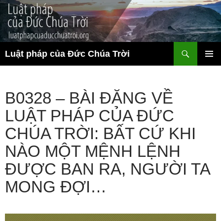
Chuyển
đến
nội
dung
Tìm
Luật pháp của Đức Chúa Trời
kiếm
TRÌNH
ĐƠN CƠ
SỞ
B0328 – BÀI ĐĂNG VỀ
LUẬT PHÁP CỦA ĐỨC
CHÚA TRỜI: BẤT CỨ KHI
NÀO MỘT MỆNH LỆNH
ĐƯỢC BAN RA, NGƯỜI TA
MONG ĐỢI…