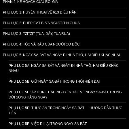
PHẦN 2: KẾ HOẠCH CỨU RỖI GIẢ
PHỤ LỤC 1: HUYỀN THOẠI VỀ 613 ĐIỀU RĂN
PHỤ LỤC 2: PHÉP CẮT BÌ VÀ NGƯỜI TIN CHÚA
PHỤ LỤC 3: TZITZIT (TUA, DÂY, TUA RUA)
PHỤ LỤC 4: TÓC VÀ RÂU CỦA NGƯỜI CƠ ĐỐC
PHỤ LỤC 5: NGÀY SA-BÁT VÀ NGÀY ĐI NHÀ THỜ, HAI ĐIỀU KHÁC NHAU
PHỤ LỤC 5A: NGÀY SA-BÁT VÀ NGÀY ĐI NHÀ THỜ, HAI ĐIỀU KHÁC
NHAU
PHỤ LỤC 5B: GIỮ NGÀY SA-BÁT TRONG THỜI HIỆN ĐẠI
PHỤ LỤC 5C: ÁP DỤNG CÁC NGUYÊN TẮC VỀ NGÀY SA-BÁT TRONG
ĐỜI SỐNG HẰNG NGÀY
PHỤ LỤC 5D: THỨC ĂN TRONG NGÀY SA-BÁT — HƯỚNG DẪN THỰC
TIỄN
PHỤ LỤC 5E: VIỆC ĐI LẠI TRONG NGÀY SA-BÁT