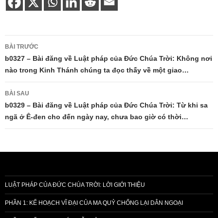
Điều
BÀI TRƯỚC
hướng
b0327 – Bài đăng về Luật pháp của Đức Chúa Trời: Không nơi
nào trong Kinh Thánh chúng ta đọc thấy về một giao…
bài
viết
BÀI SAU
b0329 – Bài đăng về Luật pháp của Đức Chúa Trời: Từ khi sa
ngã ở Ê-đen cho đến ngày nay, chưa bao giờ có thời…
LUẬT PHÁP CỦA ĐỨC CHÚA TRỜI: LỜI GIỚI THIỆU
PHẦN 1: KẾ HOẠCH VĨ ĐẠI CỦA MA QUỶ CHỐNG LẠI DÂN NGOẠI