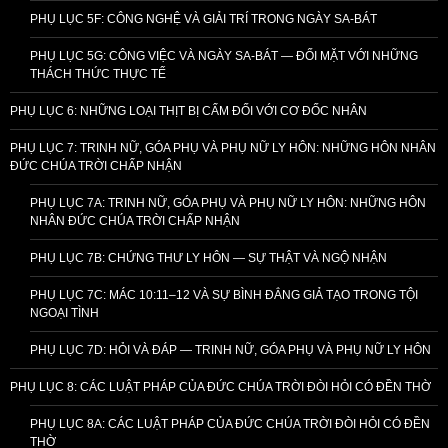
PHỤ LỤC 5F: CÔNG NGHỆ VÀ GIẢI TRÍ TRONG NGÀY SA-BÁT
PHỤ LỤC 5G: CÔNG VIỆC VÀ NGÀY SA-BÁT — ĐỐI MẶT VỚI NHỮNG
THÁCH THỨC THỰC TẾ
PHỤ LỤC 6: NHỮNG LOẠI THỊT BỊ CẤM ĐỐI VỚI CƠ ĐỐC NHÂN
PHỤ LỤC 7: TRINH NỮ, GÓA PHỤ VÀ PHỤ NỮ LY HÔN: NHỮNG HÔN NHÂN
ĐỨC CHÚA TRỜI CHẤP NHẬN
PHỤ LỤC 7A: TRINH NỮ, GÓA PHỤ VÀ PHỤ NỮ LY HÔN: NHỮNG HÔN
NHÂN ĐỨC CHÚA TRỜI CHẤP NHẬN
PHỤ LỤC 7B: CHỨNG THƯ LY HÔN — SỰ THẬT VÀ NGỘ NHẬN
PHỤ LỤC 7C: MÁC 10:11–12 VÀ SỰ BÌNH ĐẲNG GIẢ TẠO TRONG TỘI
NGOẠI TÌNH
PHỤ LỤC 7D: HỎI VÀ ĐÁP — TRINH NỮ, GÓA PHỤ VÀ PHỤ NỮ LY HÔN
PHỤ LỤC 8: CÁC LUẬT PHÁP CỦA ĐỨC CHÚA TRỜI ĐÒI HỎI CÓ ĐỀN THỜ
PHỤ LỤC 8A: CÁC LUẬT PHÁP CỦA ĐỨC CHÚA TRỜI ĐÒI HỎI CÓ ĐỀN
THỜ