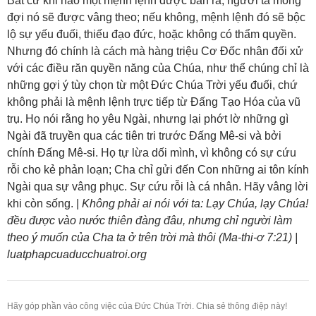
Bất cứ khi nào một mệnh lệnh được ban ra, người ta mong
đợi nó sẽ được vâng theo; nếu không, mệnh lệnh đó sẽ bộc
lộ sự yếu đuối, thiếu đạo đức, hoặc không có thẩm quyền.
Nhưng đó chính là cách mà hàng triệu Cơ Đốc nhân đối xử
với các điều răn quyền năng của Chúa, như thể chúng chỉ là
những gợi ý tùy chọn từ một Đức Chúa Trời yếu đuối, chứ
không phải là mệnh lệnh trực tiếp từ Đấng Tạo Hóa của vũ
trụ. Họ nói rằng họ yêu Ngài, nhưng lại phớt lờ những gì
Ngài đã truyền qua các tiên tri trước Đấng Mê-si và bởi
chính Đấng Mê-si. Họ tự lừa dối mình, vì không có sự cứu
rỗi cho kẻ phản loạn; Cha chỉ gửi đến Con những ai tôn kính
Ngài qua sự vâng phục. Sự cứu rỗi là cá nhân. Hãy vâng lời
khi còn sống. |
Không phải ai nói với ta: Lạy Chúa, lạy Chúa!
đều được vào nước thiên đàng đâu, nhưng chỉ người làm
theo ý muốn của Cha ta ở trên trời mà thôi (Ma-thi-ơ 7:21) |
luatphapcuaducchuatroi.org
Hãy góp phần vào công việc của Đức Chúa Trời. Chia sẻ thông điệp này!