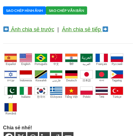
SAO CHÉP HÌNH ẢNH
SAO CHÉP VĂN BẢN
Ảnh chia sẻ trước
|
Ảnh chia sẻ tiếp
Español
English
Português
中文
हिंदी
العربية
Français
Русский
עברית
Indonesia
Kiswahili
فارسی
Deutsch
日本語
বাংলা
Tagalog
اُردو
Italiano
한국어
Ελληνικά
Tiếng Việt
Polski
ไทย
Türkçe
Română
Chia sẻ nhé!