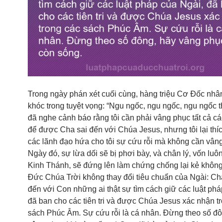
Trong ngày phán xét cuối cùng, hàng triệu Cơ Đốc nhâ
khóc trong tuyệt vọng: “Ngu ngốc, ngu ngốc, ngu ngốc th
đã nghe cảnh báo rằng tôi cần phải vâng phục tất cả cá
để được Cha sai đến với Chúa Jesus, nhưng tôi lại thíc
các lãnh đạo hứa cho tôi sự cứu rỗi mà không cần vâng
Ngày đó, sự lừa dối sẽ bị phơi bày, và chân lý, vốn luôn
Kinh Thánh, sẽ đứng lên làm chứng chống lại kẻ không
Đức Chúa Trời không thay đổi tiêu chuẩn của Ngài: Cha
đến với Con những ai thật sự tìm cách giữ các luật phá
đã ban cho các tiên tri và được Chúa Jesus xác nhận t
sách Phúc Âm. Sự cứu rỗi là cá nhân. Đừng theo số đô