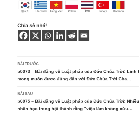
한국어
Ελληνικά
Tiếng Việt
Polski
ไทย
Türkçe
Română
Chia sẻ nhé!
Điều
BÀI TRƯỚC
hướng
b0073 – Bài đăng về Luật pháp của Đức Chúa Trời: Linh 
mong muốn được đúng đắn với Đức Chúa Trời Cha…
bài
viết
BÀI SAU
b0075 – Bài đăng về Luật pháp của Đức Chúa Trời: Nhiề
nhân học trong hội thánh rằng “việc làm không cứu…