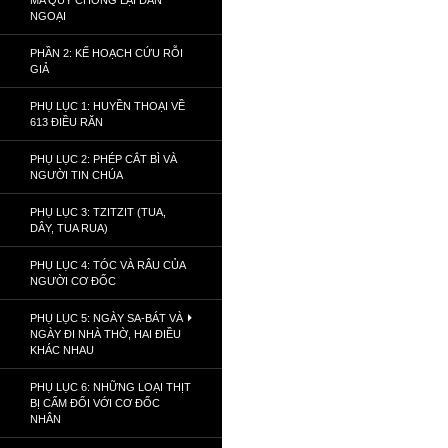
MA QUỶ CHỐNG LẠI DÂN
NGOẠI
PHẦN 2: KẾ HOẠCH CỨU RỖI
GIẢ
PHỤ LỤC 1: HUYỀN THOẠI VỀ
613 ĐIỀU RĂN
PHỤ LỤC 2: PHÉP CẮT BÌ VÀ
NGƯỜI TIN CHÚA
PHỤ LỤC 3: TZITZIT (TUA,
DÂY, TUA RUA)
PHỤ LỤC 4: TÓC VÀ RÂU CỦA
NGƯỜI CƠ ĐỐC
PHỤ LỤC 5: NGÀY SA-BÁT VÀ
NGÀY ĐI NHÀ THỜ, HAI ĐIỀU
KHÁC NHAU
PHỤ LỤC 6: NHỮNG LOẠI THỊT
BỊ CẤM ĐỐI VỚI CƠ ĐỐC
NHÂN