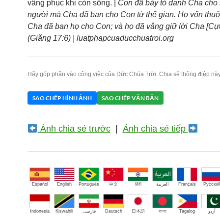
vâng phục khi còn sống. |
Con đã bày tỏ danh Cha cho
người mà Cha đã ban cho Con từ thế gian. Họ vốn thuộ
Cha đã ban họ cho Con; và họ đã vâng giữ lời Cha [Cự
(Giăng 17:6) | luatphapcuaducchuatroi.org
Hãy góp phần vào công việc của Đức Chúa Trời. Chia sẻ thông điệp này
SAO CHÉP HÌNH ẢNH
SAO CHÉP VĂN BẢN
Ảnh chia sẻ trước
|
Ảnh chia sẻ tiếp
Español
English
Português
中文
हिंदी
العربية
Français
Русски
Indonesia
Kiswahili
فارسی
Deutsch
日本語
বাংলা
Tagalog
اُردو