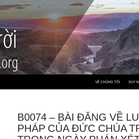
VỀ CHÚNG TÔI
SUY 
B0074 – BÀI ĐĂNG VỀ L
PHÁP CỦA ĐỨC CHÚA TR