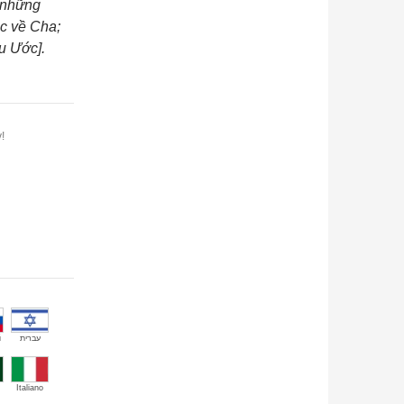
 những
c về Cha;
u Ước].
!
й
עברית
Italiano