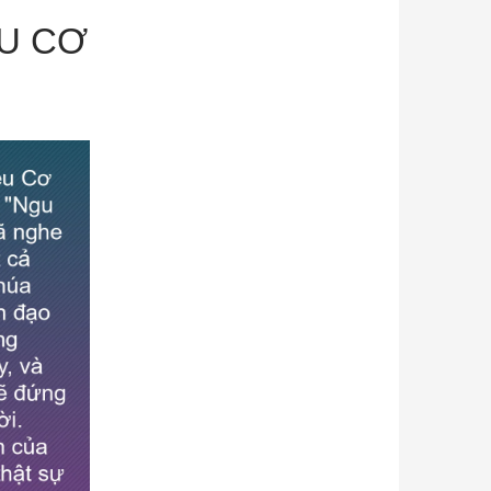
T
ỆU CƠ