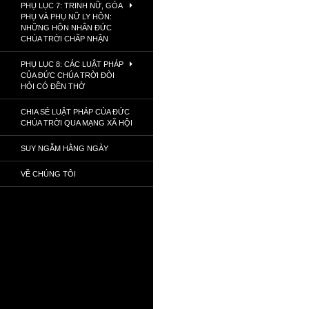
PHỤ LỤC 7: TRINH NỮ, GÓA
PHỤ VÀ PHỤ NỮ LY HÔN:
NHỮNG HÔN NHÂN ĐỨC
CHÚA TRỜI CHẤP NHẬN
PHỤ LỤC 8: CÁC LUẬT PHÁP
CỦA ĐỨC CHÚA TRỜI ĐÒI
HỎI CÓ ĐỀN THỜ
CHIA SẺ LUẬT PHÁP CỦA ĐỨC
CHÚA TRỜI QUA MẠNG XÃ HỘI
SUY NGẪM HẰNG NGÀY
VỀ CHÚNG TÔI