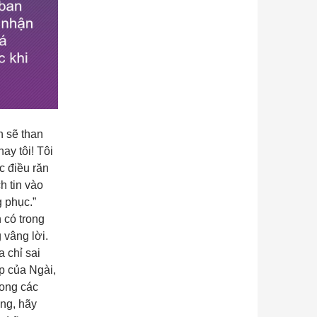
n sẽ than
ay tôi! Tôi
c điều răn
h tin vào
 phục.”
 có trong
 vâng lời.
 chỉ sai
p của Ngài,
rong các
ng, hãy