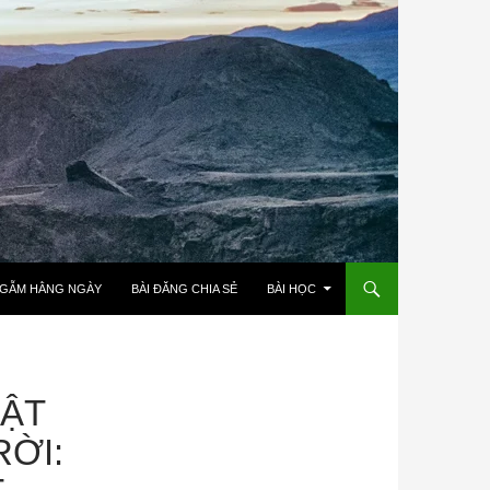
NGẪM HẰNG NGÀY
BÀI ĐĂNG CHIA SẺ
BÀI HỌC
UẬT
ỜI: