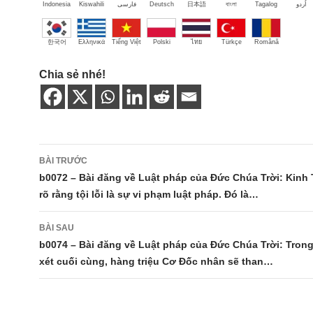
Indonesia
Kiswahili
فارسی
Deutsch
日本語
বাংলা
Tagalog
اُردو
한국어
Ελληνικά
Tiếng Việt
Polski
ไทย
Türkçe
Română
Chia sẻ nhé!
Điều
BÀI TRƯỚC
hướng
b0072 – Bài đăng về Luật pháp của Đức Chúa Trời: Kinh
rõ rằng tội lỗi là sự vi phạm luật pháp. Đó là…
bài
viết
BÀI SAU
b0074 – Bài đăng về Luật pháp của Đức Chúa Trời: Tron
xét cuối cùng, hàng triệu Cơ Đốc nhân sẽ than…