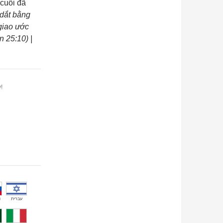
 cuối đã
dắt bằng
 giao ước
n 25:10) |
!
й
עברית