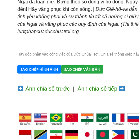
Ngài đã tuân giữ. Đừng theo số đông vì họ đông. Ngày
đến! Hãy vâng phục khi còn sống. |
Đức Giê-hô-va dẫn 
tình yêu không phai và sự thành tín tất cả những ai giữ
của Ngài và vâng phục các quy định của Ngài. (Thi thiê
luatphapcuaducchuatroi.org
Hãy góp phần vào công việc của Đức Chúa Trời. Chia sẻ thông điệp này
SAO CHÉP HÌNH ẢNH
SAO CHÉP VĂN BẢN
Ảnh chia sẻ trước
|
Ảnh chia sẻ tiếp
Español
English
Português
中文
हिंदी
العربية
Français
Русски