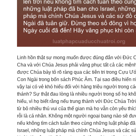
Linh hồn thật sự mong muốn được đúng đắn với Đức 
Cha và với Chúa Jesus phải vâng phục tất cả các mệnh
được Chúa bày tỏ rõ ràng qua các tiên tri trong Cựu Ư
Con Ngài trong bốn sách Phúc Âm. Tại sao điều hiển 
vậy lại có vẻ khó hiểu đối với hàng triệu người trong cá
thánh? Sự thật đau lòng là nhiều người trong số họ k
hiểu, vì họ biết rằng nếu trung thành với Đức Chúa Trời
từ bỏ nhiều thú vui của thế gian mà họ vẫn còn yêu thí
rỗi là cá nhân. Không một người ngoại bang nào sẽ đượ
nếu không tìm cách tuân theo cùng những luật pháp đã
Israel, những luật pháp mà chính Chúa Jesus và các s