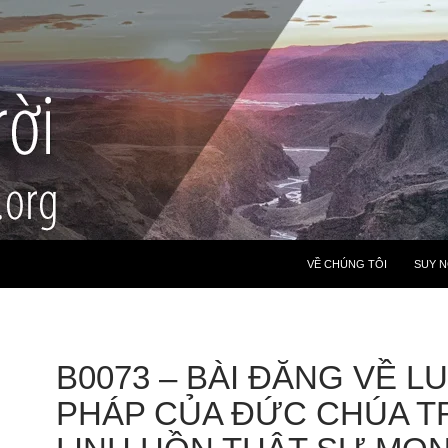
VỀ CHÚNG TÔI
SUY 
B0073 – BÀI ĐĂNG VỀ L
PHÁP CỦA ĐỨC CHÚA TR