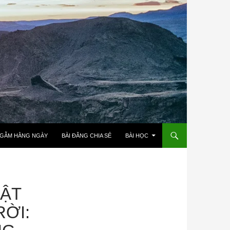
NGẪM HẰNG NGÀY
BÀI ĐĂNG CHIA SẺ
BÀI HỌC
UẬT
ỜI: