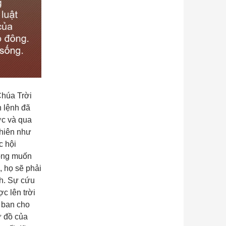
Chúa Trời
 lệnh đã
ớc và qua
nhiên như
c hội
hông muốn
, họ sẽ phải
ch. Sự cứu
c lên trời
 ban cho
ứ đồ của