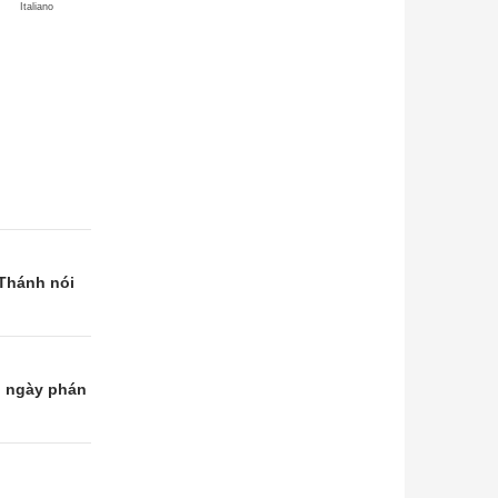
Italiano
 Thánh nói
g ngày phán