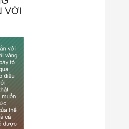
NG
 VỚI