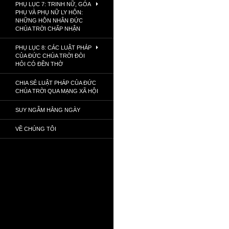
PHỤ LỤC 7: TRINH NỮ, GÓA
PHỤ VÀ PHỤ NỮ LY HÔN:
NHỮNG HÔN NHÂN ĐỨC
CHÚA TRỜI CHẤP NHẬN
PHỤ LỤC 8: CÁC LUẬT PHÁP
CỦA ĐỨC CHÚA TRỜI ĐÒI
HỎI CÓ ĐỀN THỜ
CHIA SẺ LUẬT PHÁP CỦA ĐỨC
CHÚA TRỜI QUA MẠNG XÃ HỘI
SUY NGẪM HẰNG NGÀY
VỀ CHÚNG TÔI