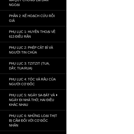
MA QUỶ CHỐNG LẠI DÂN
NGOẠI
PHẦN 2: KẾ HOẠCH CỨU RỖI
GIẢ
PHỤ LỤC 1: HUYỀN THOẠI VỀ
613 ĐIỀU RĂN
PHỤ LỤC 2: PHÉP CẮT BÌ VÀ
NGƯỜI TIN CHÚA
PHỤ LỤC 3: TZITZIT (TUA,
DÂY, TUA RUA)
PHỤ LỤC 4: TÓC VÀ RÂU CỦA
NGƯỜI CƠ ĐỐC
PHỤ LỤC 5: NGÀY SA-BÁT VÀ
NGÀY ĐI NHÀ THỜ, HAI ĐIỀU
KHÁC NHAU
PHỤ LỤC 6: NHỮNG LOẠI THỊT
BỊ CẤM ĐỐI VỚI CƠ ĐỐC
NHÂN