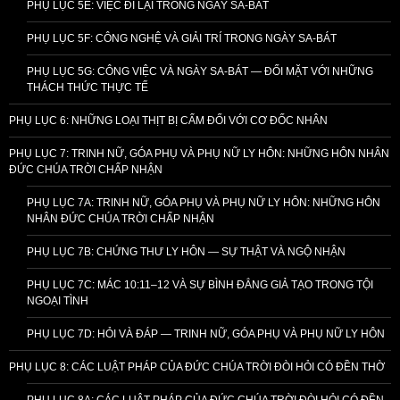
PHỤ LỤC 5E: VIỆC ĐI LẠI TRONG NGÀY SA-BÁT
PHỤ LỤC 5F: CÔNG NGHỆ VÀ GIẢI TRÍ TRONG NGÀY SA-BÁT
PHỤ LỤC 5G: CÔNG VIỆC VÀ NGÀY SA-BÁT — ĐỐI MẶT VỚI NHỮNG
THÁCH THỨC THỰC TẾ
PHỤ LỤC 6: NHỮNG LOẠI THỊT BỊ CẤM ĐỐI VỚI CƠ ĐỐC NHÂN
PHỤ LỤC 7: TRINH NỮ, GÓA PHỤ VÀ PHỤ NỮ LY HÔN: NHỮNG HÔN NHÂN
ĐỨC CHÚA TRỜI CHẤP NHẬN
PHỤ LỤC 7A: TRINH NỮ, GÓA PHỤ VÀ PHỤ NỮ LY HÔN: NHỮNG HÔN
NHÂN ĐỨC CHÚA TRỜI CHẤP NHẬN
PHỤ LỤC 7B: CHỨNG THƯ LY HÔN — SỰ THẬT VÀ NGỘ NHẬN
PHỤ LỤC 7C: MÁC 10:11–12 VÀ SỰ BÌNH ĐẲNG GIẢ TẠO TRONG TỘI
NGOẠI TÌNH
PHỤ LỤC 7D: HỎI VÀ ĐÁP — TRINH NỮ, GÓA PHỤ VÀ PHỤ NỮ LY HÔN
PHỤ LỤC 8: CÁC LUẬT PHÁP CỦA ĐỨC CHÚA TRỜI ĐÒI HỎI CÓ ĐỀN THỜ
PHỤ LỤC 8A: CÁC LUẬT PHÁP CỦA ĐỨC CHÚA TRỜI ĐÒI HỎI CÓ ĐỀN