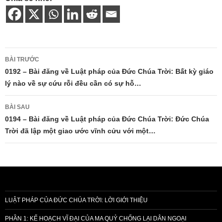
Điều
BÀI TRƯỚC
hướng
0192 – Bài đăng về Luật pháp của Đức Chúa Trời: Bất kỳ giáo
lý nào về sự cứu rỗi đều cần có sự hỗ…
bài
viết
BÀI SAU
0194 – Bài đăng về Luật pháp của Đức Chúa Trời: Đức Chúa
Trời đã lập một giao ước vĩnh cửu với một…
LUẬT PHÁP CỦA ĐỨC CHÚA TRỜI: LỜI GIỚI THIỆU
PHẦN 1: KẾ HOẠCH VĨ ĐẠI CỦA MA QUỶ CHỐNG LẠI DÂN NGOẠI