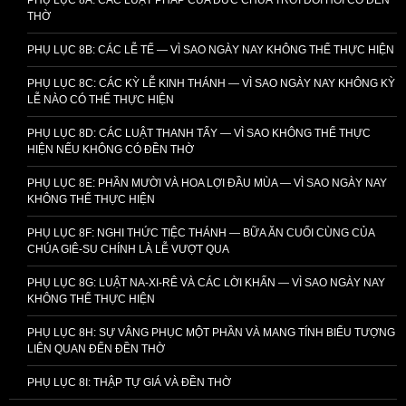
THỜ
PHỤ LỤC 8B: CÁC LỄ TẾ — VÌ SAO NGÀY NAY KHÔNG THỂ THỰC HIỆN
PHỤ LỤC 8C: CÁC KỲ LỄ KINH THÁNH — VÌ SAO NGÀY NAY KHÔNG KỲ
LỄ NÀO CÓ THỂ THỰC HIỆN
PHỤ LỤC 8D: CÁC LUẬT THANH TẨY — VÌ SAO KHÔNG THỂ THỰC
HIỆN NẾU KHÔNG CÓ ĐỀN THỜ
PHỤ LỤC 8E: PHẦN MƯỜI VÀ HOA LỢI ĐẦU MÙA — VÌ SAO NGÀY NAY
KHÔNG THỂ THỰC HIỆN
PHỤ LỤC 8F: NGHI THỨC TIỆC THÁNH — BỮA ĂN CUỐI CÙNG CỦA
CHÚA GIÊ-SU CHÍNH LÀ LỄ VƯỢT QUA
PHỤ LỤC 8G: LUẬT NA-XI-RÊ VÀ CÁC LỜI KHẤN — VÌ SAO NGÀY NAY
KHÔNG THỂ THỰC HIỆN
PHỤ LỤC 8H: SỰ VÂNG PHỤC MỘT PHẦN VÀ MANG TÍNH BIỂU TƯỢNG
LIÊN QUAN ĐẾN ĐỀN THỜ
PHỤ LỤC 8I: THẬP TỰ GIÁ VÀ ĐỀN THỜ