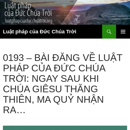
Chuyển
đến
nội
dung
Tìm
Luật pháp của Đức Chúa Trời
kiếm
TRÌNH
ĐƠN CƠ
SỞ
0193 – BÀI ĐĂNG VỀ LUẬT
PHÁP CỦA ĐỨC CHÚA
TRỜI: NGAY SAU KHI
CHÚA GIÊSU THĂNG
THIÊN, MA QUỶ NHẬN
RA…