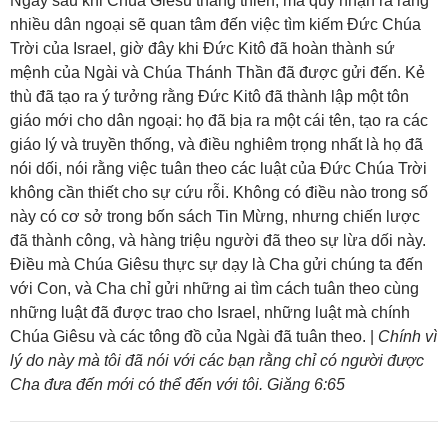
Ngay sau khi Chúa Giêsu thăng thiên, ma quỷ nhận ra rằng
nhiều dân ngoại sẽ quan tâm đến việc tìm kiếm Đức Chúa
Trời của Israel, giờ đây khi Đức Kitô đã hoàn thành sứ
mệnh của Ngài và Chúa Thánh Thần đã được gửi đến. Kẻ
thù đã tạo ra ý tưởng rằng Đức Kitô đã thành lập một tôn
giáo mới cho dân ngoại: họ đã bịa ra một cái tên, tạo ra các
giáo lý và truyền thống, và điều nghiêm trọng nhất là họ đã
nói dối, nói rằng việc tuân theo các luật của Đức Chúa Trời
không cần thiết cho sự cứu rỗi. Không có điều nào trong số
này có cơ sở trong bốn sách Tin Mừng, nhưng chiến lược
đã thành công, và hàng triệu người đã theo sự lừa dối này.
Điều mà Chúa Giêsu thực sự dạy là Cha gửi chúng ta đến
với Con, và Cha chỉ gửi những ai tìm cách tuân theo cùng
những luật đã được trao cho Israel, những luật mà chính
Chúa Giêsu và các tông đồ của Ngài đã tuân theo. |
Chính vì
lý do này mà tôi đã nói với các bạn rằng chỉ có người được
Cha đưa đến mới có thể đến với tôi. Giăng 6:65