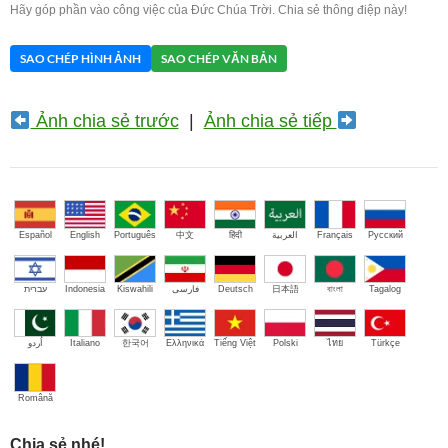
Hãy góp phần vào công việc của Đức Chúa Trời. Chia sẻ thông điệp này!
SAO CHÉP HÌNH ẢNH
SAO CHÉP VĂN BẢN
Ảnh chia sẻ trước
|
Ảnh chia sẻ tiếp
Español
English
Português
中文
हिंदी
العربية
Français
Русский
עברית
Indonesia
Kiswahili
فارسی
Deutsch
日本語
বাংলা
Tagalog
اُردو
Italiano
한국어
Ελληνικά
Tiếng Việt
Polski
ไทย
Türkçe
Română
Chia sẻ nhé!