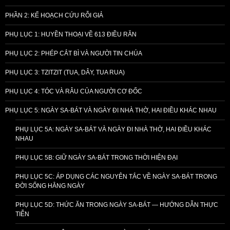
PHẦN 2: KẾ HOẠCH CỨU RỖI GIẢ
PHỤ LỤC 1: HUYỀN THOẠI VỀ 613 ĐIỀU RĂN
PHỤ LỤC 2: PHÉP CẮT BÌ VÀ NGƯỜI TIN CHÚA
PHỤ LỤC 3: TZITZIT (TUA, DÂY, TUA RUA)
PHỤ LỤC 4: TÓC VÀ RÂU CỦA NGƯỜI CƠ ĐỐC
PHỤ LỤC 5: NGÀY SA-BÁT VÀ NGÀY ĐI NHÀ THỜ, HAI ĐIỀU KHÁC NHAU
PHỤ LỤC 5A: NGÀY SA-BÁT VÀ NGÀY ĐI NHÀ THỜ, HAI ĐIỀU KHÁC
NHAU
PHỤ LỤC 5B: GIỮ NGÀY SA-BÁT TRONG THỜI HIỆN ĐẠI
PHỤ LỤC 5C: ÁP DỤNG CÁC NGUYÊN TẮC VỀ NGÀY SA-BÁT TRONG
ĐỜI SỐNG HẰNG NGÀY
PHỤ LỤC 5D: THỨC ĂN TRONG NGÀY SA-BÁT — HƯỚNG DẪN THỰC
TIỄN