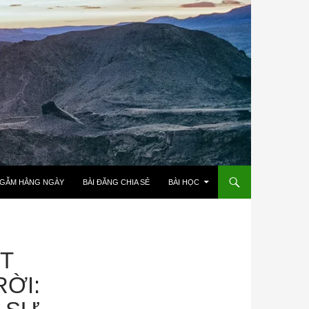
NGẪM HẰNG NGÀY
BÀI ĐĂNG CHIA SẺ
BÀI HỌC
ẬT
ỜI: