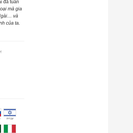
i đã tuân
oại mà gia
 Ngài… và
nh của ta.
!
й
עברית