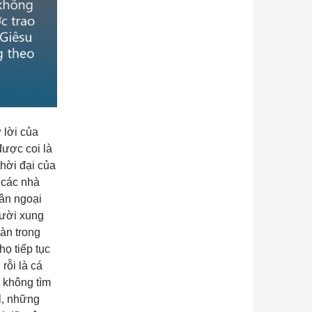
 lời của
ược coi là
hời đại của
 các nhà
dân ngoại
gười xung
àn trong
họ tiếp tục
rỗi là cá
 không tìm
l, những