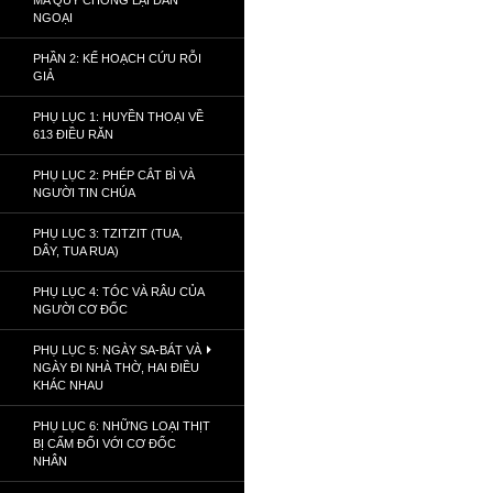
MA QUỶ CHỐNG LẠI DÂN
NGOẠI
PHẦN 2: KẾ HOẠCH CỨU RỖI
GIẢ
PHỤ LỤC 1: HUYỀN THOẠI VỀ
613 ĐIỀU RĂN
PHỤ LỤC 2: PHÉP CẮT BÌ VÀ
NGƯỜI TIN CHÚA
PHỤ LỤC 3: TZITZIT (TUA,
DÂY, TUA RUA)
PHỤ LỤC 4: TÓC VÀ RÂU CỦA
NGƯỜI CƠ ĐỐC
PHỤ LỤC 5: NGÀY SA-BÁT VÀ
NGÀY ĐI NHÀ THỜ, HAI ĐIỀU
KHÁC NHAU
PHỤ LỤC 6: NHỮNG LOẠI THỊT
BỊ CẤM ĐỐI VỚI CƠ ĐỐC
NHÂN