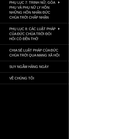
PHỤ LỤC 7: TRINH NỮ, GÓA
PHỤ VÀ PHỤ NỮ LY HÔN:
NHỮNG HÔN NHÂN ĐỨC
CHÚA TRỜI CHẤP NHẬN
PHỤ LỤC 8: CÁC LUẬT PHÁP
CỦA ĐỨC CHÚA TRỜI ĐÒI
HỎI CÓ ĐỀN THỜ
CHIA SẺ LUẬT PHÁP CỦA ĐỨC
CHÚA TRỜI QUA MẠNG XÃ HỘI
SUY NGẪM HẰNG NGÀY
VỀ CHÚNG TÔI