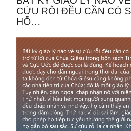
BẤT KỲ GIÁO LÝ NÀO V
CỨU RỖI ĐỀU CẦN CÓ 
HỖ…