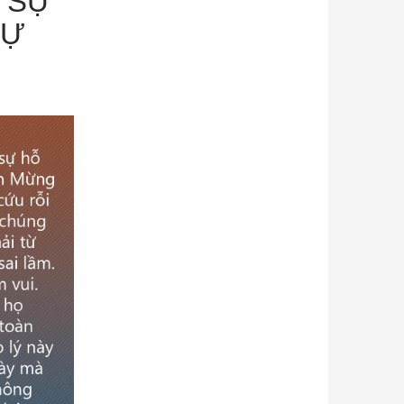
Ề SỰ
SỰ