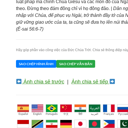
luật pháp mà chính Chúa Giêsu và các môn đồ của Ngà
theo. Đừng theo đám đông chỉ vì họ đông đảo. |
Dân ng
nhập với Chúa, để phục vụ Ngài, trở thành đầy tớ của
giữ vững giao ước của ta, ta cũng sẽ đưa họ lên núi thá
(Ê-sai 56:6-7)
Hãy góp phần vào công việc của Đức Chúa Trời. Chia sẻ thông điệp này
SAO CHÉP HÌNH ẢNH
SAO CHÉP VĂN BẢN
Ảnh chia sẻ trước
|
Ảnh chia sẻ tiếp
Español
English
Português
中文
हिंदी
العربية
Français
Русски