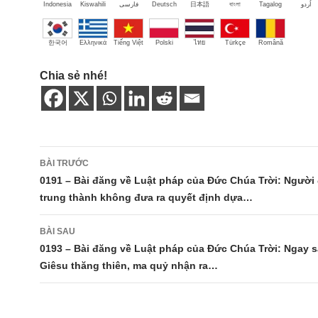
Indonesia
Kiswahili
فارسی
Deutsch
日本語
বাংলা
Tagalog
اُردو
한국어
Ελληνικά
Tiếng Việt
Polski
ไทย
Türkçe
Română
Chia sẻ nhé!
Điều
BÀI TRƯỚC
hướng
0191 – Bài đăng về Luật pháp của Đức Chúa Trời: Người 
trung thành không đưa ra quyết định dựa…
bài
viết
BÀI SAU
0193 – Bài đăng về Luật pháp của Đức Chúa Trời: Ngay 
Giêsu thăng thiên, ma quỷ nhận ra…