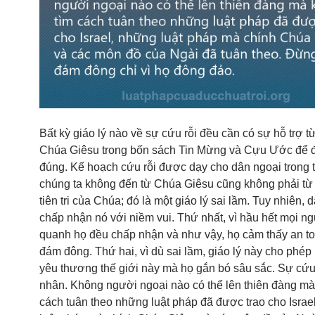
Bất kỳ giáo lý nào về sự cứu rỗi đều cần có sự hỗ trợ từ
Chúa Giêsu trong bốn sách Tin Mừng và Cựu Ước để đ
đúng. Kế hoạch cứu rỗi được dạy cho dân ngoại trong t
chúng ta không đến từ Chúa Giêsu cũng không phải từ
tiên tri của Chúa; đó là một giáo lý sai lầm. Tuy nhiên, 
chấp nhận nó với niềm vui. Thứ nhất, vì hầu hết mọi n
quanh họ đều chấp nhận và như vậy, họ cảm thấy an to
đám đông. Thứ hai, vì dù sai lầm, giáo lý này cho phép 
yêu thương thế giới này mà họ gắn bó sâu sắc. Sự cứu 
nhân. Không người ngoại nào có thể lên thiên đàng mà
cách tuân theo những luật pháp đã được trao cho Israe