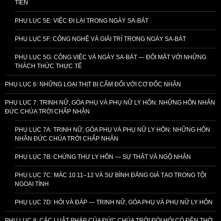
TIỄN
PHỤ LỤC 5E: VIỆC ĐI LẠI TRONG NGÀY SA-BÁT
PHỤ LỤC 5F: CÔNG NGHỆ VÀ GIẢI TRÍ TRONG NGÀY SA-BÁT
PHỤ LỤC 5G: CÔNG VIỆC VÀ NGÀY SA-BÁT — ĐỐI MẶT VỚI NHỮNG
THÁCH THỨC THỰC TẾ
PHỤ LỤC 6: NHỮNG LOẠI THỊT BỊ CẤM ĐỐI VỚI CƠ ĐỐC NHÂN
PHỤ LỤC 7: TRINH NỮ, GÓA PHỤ VÀ PHỤ NỮ LY HÔN: NHỮNG HÔN NHÂN
ĐỨC CHÚA TRỜI CHẤP NHẬN
PHỤ LỤC 7A: TRINH NỮ, GÓA PHỤ VÀ PHỤ NỮ LY HÔN: NHỮNG HÔN
NHÂN ĐỨC CHÚA TRỜI CHẤP NHẬN
PHỤ LỤC 7B: CHỨNG THƯ LY HÔN — SỰ THẬT VÀ NGỘ NHẬN
PHỤ LỤC 7C: MÁC 10:11–12 VÀ SỰ BÌNH ĐẲNG GIẢ TẠO TRONG TỘI
NGOẠI TÌNH
PHỤ LỤC 7D: HỎI VÀ ĐÁP — TRINH NỮ, GÓA PHỤ VÀ PHỤ NỮ LY HÔN
PHỤ LỤC 8: CÁC LUẬT PHÁP CỦA ĐỨC CHÚA TRỜI ĐÒI HỎI CÓ ĐỀN THỜ