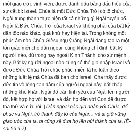
một giao ước vĩnh viễn, được đánh dấu bằng dấu hiệu của
sự cắt bì: Israel. Chúa là một Đức Chúa Trời có tổ chức,
Ngài trung thành thực hiện tất cả những gì Ngài tuyên bố.
Ngài là Đức Chúa Trời của Israel và không phải của bất kỳ
dân tộc nào khác, quá khứ hay hiện tại. Trong không một
phúc âm nào Chúa Giêsu ngụ ý rằng Ngài đang tạo ra một
tôn giáo mới cho dân ngoại, cũng không chỉ định bất kỳ
người nào, dù trong hay ngoài Kinh Thánh, cho sứ mệnh
này. Bất kỳ người ngoại nào cũng có thể gia nhập Israel và
được Đức Chúa Trời chúc phúc, miễn là họ tuân theo
những luật lệ mà Chúa đã ban cho Israel. Cha thấy được
đức tin và lòng can đảm của người ngoại này, bất chấp
những khó khăn. Ngài đổ tràn tình yêu của Ngài lên người
đó, kết hợp họ với Israel và dẫn họ đến với Con để được
tha thứ và cứu rỗi. |
Dân ngoại nào gia nhập với Chúa, để
phục vụ Ngài, trở thành đầy tớ của Ngài… và ai giữ vững
giao ước của ta, ta cũng sẽ đưa họ lên núi thánh của ta. (Ê-
sai 56:6-7)