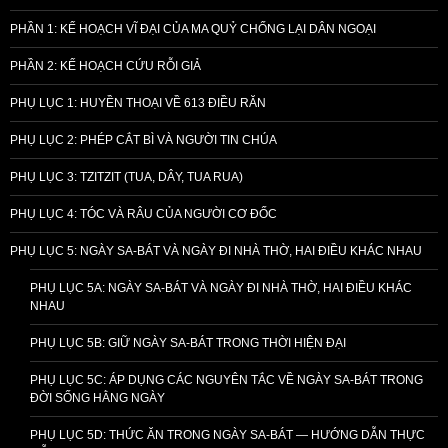
PHẦN 1: KẾ HOẠCH VĨ ĐẠI CỦA MA QUỶ CHỐNG LẠI DÂN NGOẠI
PHẦN 2: KẾ HOẠCH CỨU RỖI GIẢ
PHỤ LỤC 1: HUYỀN THOẠI VỀ 613 ĐIỀU RĂN
PHỤ LỤC 2: PHÉP CẮT BÌ VÀ NGƯỜI TIN CHÚA
PHỤ LỤC 3: TZITZIT (TUA, DÂY, TUA RUA)
PHỤ LỤC 4: TÓC VÀ RÂU CỦA NGƯỜI CƠ ĐỐC
PHỤ LỤC 5: NGÀY SA-BÁT VÀ NGÀY ĐI NHÀ THỜ, HAI ĐIỀU KHÁC NHAU
PHỤ LỤC 5A: NGÀY SA-BÁT VÀ NGÀY ĐI NHÀ THỜ, HAI ĐIỀU KHÁC
NHAU
PHỤ LỤC 5B: GIỮ NGÀY SA-BÁT TRONG THỜI HIỆN ĐẠI
PHỤ LỤC 5C: ÁP DỤNG CÁC NGUYÊN TẮC VỀ NGÀY SA-BÁT TRONG
ĐỜI SỐNG HẰNG NGÀY
PHỤ LỤC 5D: THỨC ĂN TRONG NGÀY SA-BÁT — HƯỚNG DẪN THỰC