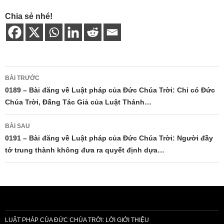
Chia sẻ nhé!
Điều
BÀI TRƯỚC
hướng
0189 – Bài đăng về Luật pháp của Đức Chúa Trời: Chỉ có Đức
Chúa Trời, Đấng Tác Giả của Luật Thánh…
bài
viết
BÀI SAU
0191 – Bài đăng về Luật pháp của Đức Chúa Trời: Người đầy
tớ trung thành không đưa ra quyết định dựa…
LUẬT PHÁP CỦA ĐỨC CHÚA TRỜI: LỜI GIỚI THIỆU