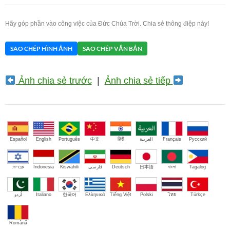
Hãy góp phần vào công việc của Đức Chúa Trời. Chia sẻ thông điệp này!
SAO CHÉP HÌNH ẢNH
SAO CHÉP VĂN BẢN
Ảnh chia sẻ trước
|
Ảnh chia sẻ tiếp
Español
English
Português
中文
हिंदी
العربية
Français
Русский
עברית
Indonesia
Kiswahili
فارسی
Deutsch
日本語
বাংলা
Tagalog
اُردو
Italiano
한국어
Ελληνικά
Tiếng Việt
Polski
ไทย
Türkçe
Română