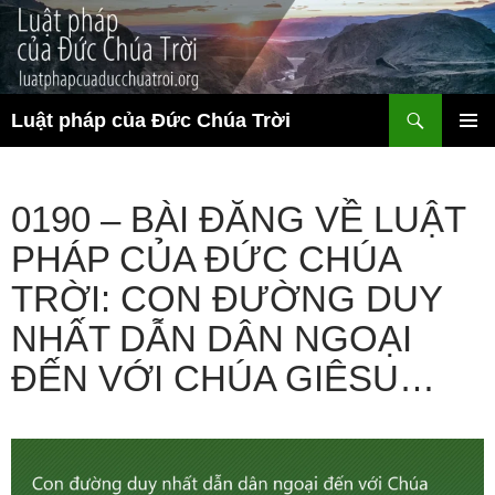
Chuyển
đến
nội
dung
Tìm
Luật pháp của Đức Chúa Trời
kiếm
TRÌNH
ĐƠN CƠ
SỞ
0190 – BÀI ĐĂNG VỀ LUẬT
PHÁP CỦA ĐỨC CHÚA
TRỜI: CON ĐƯỜNG DUY
NHẤT DẪN DÂN NGOẠI
ĐẾN VỚI CHÚA GIÊSU…