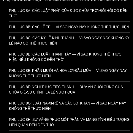
PHỤ LỤC 8A: CÁC LUẬT PHÁP CỦA ĐỨC CHÚA TRỜI ĐÒI HỎI CÓ ĐỀN
THỜ
PHỤ LỤC 8B: CÁC LỄ TẾ — VÌ SAO NGÀY NAY KHÔNG THỂ THỰC HIỆN
PHỤ LỤC 8C: CÁC KỲ LỄ KINH THÁNH — VÌ SAO NGÀY NAY KHÔNG KỲ
LỄ NÀO CÓ THỂ THỰC HIỆN
PHỤ LỤC 8D: CÁC LUẬT THANH TẨY — VÌ SAO KHÔNG THỂ THỰC
HIỆN NẾU KHÔNG CÓ ĐỀN THỜ
PHỤ LỤC 8E: PHẦN MƯỜI VÀ HOA LỢI ĐẦU MÙA — VÌ SAO NGÀY NAY
KHÔNG THỂ THỰC HIỆN
PHỤ LỤC 8F: NGHI THỨC TIỆC THÁNH — BỮA ĂN CUỐI CÙNG CỦA
CHÚA GIÊ-SU CHÍNH LÀ LỄ VƯỢT QUA
PHỤ LỤC 8G: LUẬT NA-XI-RÊ VÀ CÁC LỜI KHẤN — VÌ SAO NGÀY NAY
KHÔNG THỂ THỰC HIỆN
PHỤ LỤC 8H: SỰ VÂNG PHỤC MỘT PHẦN VÀ MANG TÍNH BIỂU TƯỢNG
LIÊN QUAN ĐẾN ĐỀN THỜ