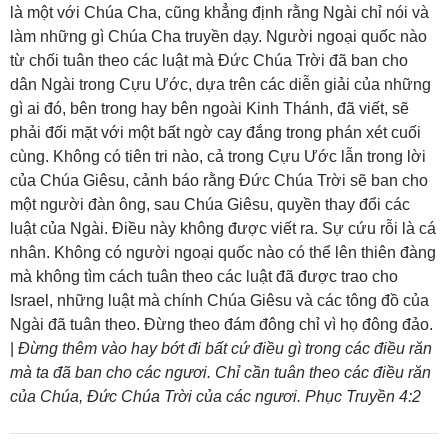
là một với Chúa Cha, cũng khẳng định rằng Ngài chỉ nói và
làm những gì Chúa Cha truyền dạy. Người ngoại quốc nào
từ chối tuân theo các luật mà Đức Chúa Trời đã ban cho
dân Ngài trong Cựu Ước, dựa trên các diễn giải của những
gì ai đó, bên trong hay bên ngoài Kinh Thánh, đã viết, sẽ
phải đối mặt với một bất ngờ cay đắng trong phán xét cuối
cùng. Không có tiên tri nào, cả trong Cựu Ước lẫn trong lời
của Chúa Giêsu, cảnh báo rằng Đức Chúa Trời sẽ ban cho
một người đàn ông, sau Chúa Giêsu, quyền thay đổi các
luật của Ngài. Điều này không được viết ra. Sự cứu rỗi là cá
nhân. Không có người ngoại quốc nào có thể lên thiên đàng
mà không tìm cách tuân theo các luật đã được trao cho
Israel, những luật mà chính Chúa Giêsu và các tông đồ của
Ngài đã tuân theo. Đừng theo đám đông chỉ vì họ đông đảo.
|
Đừng thêm vào hay bớt đi bất cứ điều gì trong các điều răn
mà ta đã ban cho các ngươi. Chỉ cần tuân theo các điều răn
của Chúa, Đức Chúa Trời của các ngươi. Phục Truyền 4:2