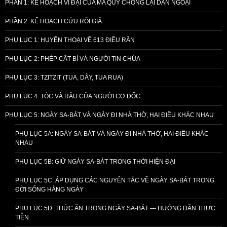
PHẦN 1: KẾ HOẠCH VĨ ĐẠI CỦA MA QUỶ CHỐNG LẠI DÂN NGOẠI
PHẦN 2: KẾ HOẠCH CỨU RỖI GIẢ
PHỤ LỤC 1: HUYỀN THOẠI VỀ 613 ĐIỀU RĂN
PHỤ LỤC 2: PHÉP CẮT BÌ VÀ NGƯỜI TIN CHÚA
PHỤ LỤC 3: TZITZIT (TUA, DÂY, TUA RUA)
PHỤ LỤC 4: TÓC VÀ RÂU CỦA NGƯỜI CƠ ĐỐC
PHỤ LỤC 5: NGÀY SA-BÁT VÀ NGÀY ĐI NHÀ THỜ, HAI ĐIỀU KHÁC NHAU
PHỤ LỤC 5A: NGÀY SA-BÁT VÀ NGÀY ĐI NHÀ THỜ, HAI ĐIỀU KHÁC
NHAU
PHỤ LỤC 5B: GIỮ NGÀY SA-BÁT TRONG THỜI HIỆN ĐẠI
PHỤ LỤC 5C: ÁP DỤNG CÁC NGUYÊN TẮC VỀ NGÀY SA-BÁT TRONG
ĐỜI SỐNG HẰNG NGÀY
PHỤ LỤC 5D: THỨC ĂN TRONG NGÀY SA-BÁT — HƯỚNG DẪN THỰC
TIỄN