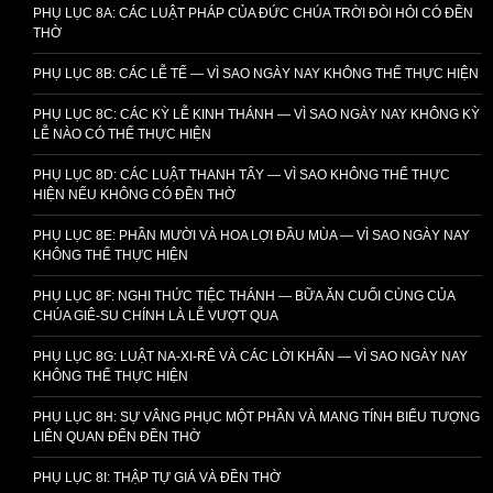
PHỤ LỤC 8A: CÁC LUẬT PHÁP CỦA ĐỨC CHÚA TRỜI ĐÒI HỎI CÓ ĐỀN
THỜ
PHỤ LỤC 8B: CÁC LỄ TẾ — VÌ SAO NGÀY NAY KHÔNG THỂ THỰC HIỆN
PHỤ LỤC 8C: CÁC KỲ LỄ KINH THÁNH — VÌ SAO NGÀY NAY KHÔNG KỲ
LỄ NÀO CÓ THỂ THỰC HIỆN
PHỤ LỤC 8D: CÁC LUẬT THANH TẨY — VÌ SAO KHÔNG THỂ THỰC
HIỆN NẾU KHÔNG CÓ ĐỀN THỜ
PHỤ LỤC 8E: PHẦN MƯỜI VÀ HOA LỢI ĐẦU MÙA — VÌ SAO NGÀY NAY
KHÔNG THỂ THỰC HIỆN
PHỤ LỤC 8F: NGHI THỨC TIỆC THÁNH — BỮA ĂN CUỐI CÙNG CỦA
CHÚA GIÊ-SU CHÍNH LÀ LỄ VƯỢT QUA
PHỤ LỤC 8G: LUẬT NA-XI-RÊ VÀ CÁC LỜI KHẤN — VÌ SAO NGÀY NAY
KHÔNG THỂ THỰC HIỆN
PHỤ LỤC 8H: SỰ VÂNG PHỤC MỘT PHẦN VÀ MANG TÍNH BIỂU TƯỢNG
LIÊN QUAN ĐẾN ĐỀN THỜ
PHỤ LỤC 8I: THẬP TỰ GIÁ VÀ ĐỀN THỜ