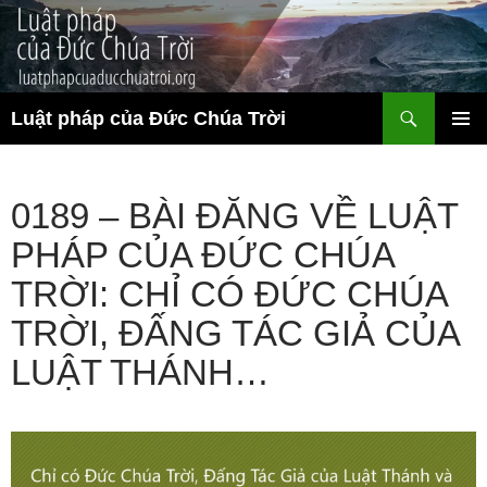
Chuyển
đến
nội
dung
Tìm
Luật pháp của Đức Chúa Trời
kiếm
TRÌNH
ĐƠN CƠ
SỞ
0189 – BÀI ĐĂNG VỀ LUẬT
PHÁP CỦA ĐỨC CHÚA
TRỜI: CHỈ CÓ ĐỨC CHÚA
TRỜI, ĐẤNG TÁC GIẢ CỦA
LUẬT THÁNH…