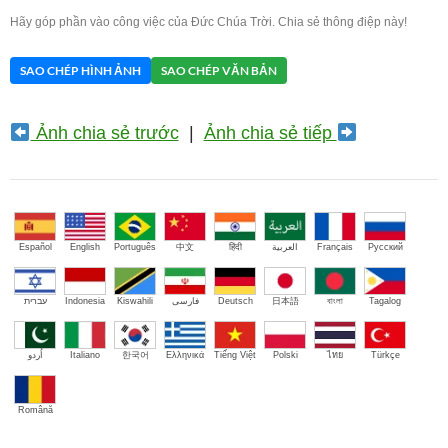
Hãy góp phần vào công việc của Đức Chúa Trời. Chia sẻ thông điệp này!
SAO CHÉP HÌNH ẢNH
SAO CHÉP VĂN BẢN
Ảnh chia sẻ trước
|
Ảnh chia sẻ tiếp
Español
English
Português
中文
हिंदी
العربية
Français
Русский
עברית
Indonesia
Kiswahili
فارسی
Deutsch
日本語
বাংলা
Tagalog
اُردو
Italiano
한국어
Ελληνικά
Tiếng Việt
Polski
ไทย
Türkçe
Română