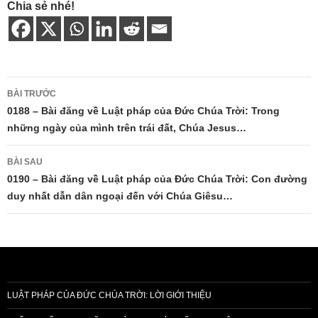
Chia sẻ nhé!
Điều
BÀI TRƯỚC
hướng
0188 – Bài đăng về Luật pháp của Đức Chúa Trời: Trong
những ngày của mình trên trái đất, Chúa Jesus…
bài
viết
BÀI SAU
0190 – Bài đăng về Luật pháp của Đức Chúa Trời: Con đường
duy nhất dẫn dân ngoại đến với Chúa Giêsu…
LUẬT PHÁP CỦA ĐỨC CHÚA TRỜI: LỜI GIỚI THIỆU