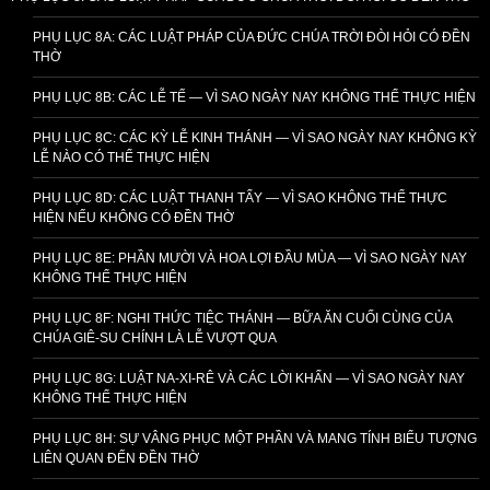
PHỤ LỤC 8A: CÁC LUẬT PHÁP CỦA ĐỨC CHÚA TRỜI ĐÒI HỎI CÓ ĐỀN
THỜ
PHỤ LỤC 8B: CÁC LỄ TẾ — VÌ SAO NGÀY NAY KHÔNG THỂ THỰC HIỆN
PHỤ LỤC 8C: CÁC KỲ LỄ KINH THÁNH — VÌ SAO NGÀY NAY KHÔNG KỲ
LỄ NÀO CÓ THỂ THỰC HIỆN
PHỤ LỤC 8D: CÁC LUẬT THANH TẨY — VÌ SAO KHÔNG THỂ THỰC
HIỆN NẾU KHÔNG CÓ ĐỀN THỜ
PHỤ LỤC 8E: PHẦN MƯỜI VÀ HOA LỢI ĐẦU MÙA — VÌ SAO NGÀY NAY
KHÔNG THỂ THỰC HIỆN
PHỤ LỤC 8F: NGHI THỨC TIỆC THÁNH — BỮA ĂN CUỐI CÙNG CỦA
CHÚA GIÊ-SU CHÍNH LÀ LỄ VƯỢT QUA
PHỤ LỤC 8G: LUẬT NA-XI-RÊ VÀ CÁC LỜI KHẤN — VÌ SAO NGÀY NAY
KHÔNG THỂ THỰC HIỆN
PHỤ LỤC 8H: SỰ VÂNG PHỤC MỘT PHẦN VÀ MANG TÍNH BIỂU TƯỢNG
LIÊN QUAN ĐẾN ĐỀN THỜ