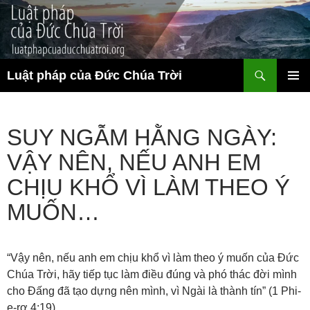
Chuyển
đến
nội
dung
Tìm
Luật pháp của Đức Chúa Trời
kiếm
TRÌNH
ĐƠN CƠ
SỞ
SUY NGẪM HẰNG NGÀY:
VẬY NÊN, NẾU ANH EM
CHỊU KHỔ VÌ LÀM THEO Ý
MUỐN…
“Vậy nên, nếu anh em chịu khổ vì làm theo ý muốn của Đức
Chúa Trời, hãy tiếp tục làm điều đúng và phó thác đời mình
cho Đấng đã tạo dựng nên mình, vì Ngài là thành tín” (1 Phi-
e-rơ 4:19).