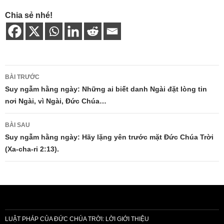
Chia sẻ nhé!
Điều
BÀI TRƯỚC
hướng
Suy ngẫm hằng ngày: Những ai biết danh Ngài đặt lòng tin
nơi Ngài, vì Ngài, Đức Chúa…
bài
viết
BÀI SAU
Suy ngẫm hằng ngày: Hãy lặng yên trước mặt Đức Chúa Trời
(Xa-cha-ri 2:13).
LUẬT PHÁP CỦA ĐỨC CHÚA TRỜI: LỜI GIỚI THIỆU