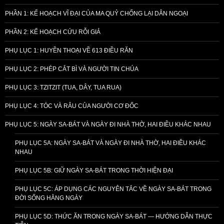
PHẦN 1: KẾ HOẠCH VĨ ĐẠI CỦA MA QUỶ CHỐNG LẠI DÂN NGOẠI
PHẦN 2: KẾ HOẠCH CỨU RỖI GIẢ
PHỤ LỤC 1: HUYỀN THOẠI VỀ 613 ĐIỀU RĂN
PHỤ LỤC 2: PHÉP CẮT BÌ VÀ NGƯỜI TIN CHÚA
PHỤ LỤC 3: TZITZIT (TUA, DÂY, TUA RUA)
PHỤ LỤC 4: TÓC VÀ RÂU CỦA NGƯỜI CƠ ĐỐC
PHỤ LỤC 5: NGÀY SA-BÁT VÀ NGÀY ĐI NHÀ THỜ, HAI ĐIỀU KHÁC NHAU
PHỤ LỤC 5A: NGÀY SA-BÁT VÀ NGÀY ĐI NHÀ THỜ, HAI ĐIỀU KHÁC
NHAU
PHỤ LỤC 5B: GIỮ NGÀY SA-BÁT TRONG THỜI HIỆN ĐẠI
PHỤ LỤC 5C: ÁP DỤNG CÁC NGUYÊN TẮC VỀ NGÀY SA-BÁT TRONG
ĐỜI SỐNG HẰNG NGÀY
PHỤ LỤC 5D: THỨC ĂN TRONG NGÀY SA-BÁT — HƯỚNG DẪN THỰC