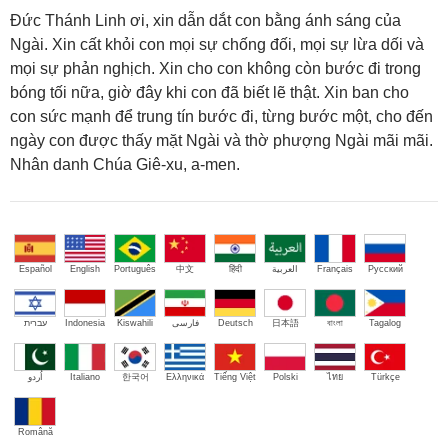
Đức Thánh Linh ơi, xin dẫn dắt con bằng ánh sáng của
Ngài. Xin cất khỏi con mọi sự chống đối, mọi sự lừa dối và
mọi sự phản nghịch. Xin cho con không còn bước đi trong
bóng tối nữa, giờ đây khi con đã biết lẽ thật. Xin ban cho
con sức mạnh để trung tín bước đi, từng bước một, cho đến
ngày con được thấy mặt Ngài và thờ phượng Ngài mãi mãi.
Nhân danh Chúa Giê-xu, a-men.
Español
English
Português
中文
हिंदी
العربية
Français
Русский
עברית
Indonesia
Kiswahili
فارسی
Deutsch
日本語
বাংলা
Tagalog
اُردو
Italiano
한국어
Ελληνικά
Tiếng Việt
Polski
ไทย
Türkçe
Română