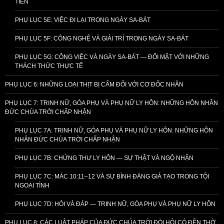
TIỄN
PHỤ LỤC 5E: VIỆC ĐI LẠI TRONG NGÀY SA-BÁT
PHỤ LỤC 5F: CÔNG NGHỆ VÀ GIẢI TRÍ TRONG NGÀY SA-BÁT
PHỤ LỤC 5G: CÔNG VIỆC VÀ NGÀY SA-BÁT — ĐỐI MẶT VỚI NHỮNG
THÁCH THỨC THỰC TẾ
PHỤ LỤC 6: NHỮNG LOẠI THỊT BỊ CẤM ĐỐI VỚI CƠ ĐỐC NHÂN
PHỤ LỤC 7: TRINH NỮ, GÓA PHỤ VÀ PHỤ NỮ LY HÔN: NHỮNG HÔN NHÂN
ĐỨC CHÚA TRỜI CHẤP NHẬN
PHỤ LỤC 7A: TRINH NỮ, GÓA PHỤ VÀ PHỤ NỮ LY HÔN: NHỮNG HÔN
NHÂN ĐỨC CHÚA TRỜI CHẤP NHẬN
PHỤ LỤC 7B: CHỨNG THƯ LY HÔN — SỰ THẬT VÀ NGỘ NHẬN
PHỤ LỤC 7C: MÁC 10:11–12 VÀ SỰ BÌNH ĐẲNG GIẢ TẠO TRONG TỘI
NGOẠI TÌNH
PHỤ LỤC 7D: HỎI VÀ ĐÁP — TRINH NỮ, GÓA PHỤ VÀ PHỤ NỮ LY HÔN
PHỤ LỤC 8: CÁC LUẬT PHÁP CỦA ĐỨC CHÚA TRỜI ĐÒI HỎI CÓ ĐỀN THỜ