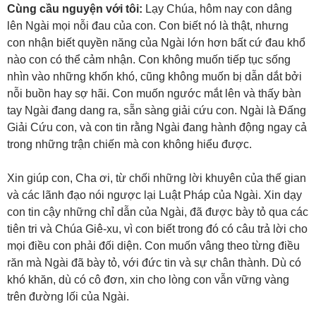
Cùng cầu nguyện với tôi:
Lạy Chúa, hôm nay con dâng
lên Ngài mọi nỗi đau của con. Con biết nó là thật, nhưng
con nhận biết quyền năng của Ngài lớn hơn bất cứ đau khổ
nào con có thể cảm nhận. Con không muốn tiếp tục sống
nhìn vào những khốn khó, cũng không muốn bị dẫn dắt bởi
nỗi buồn hay sợ hãi. Con muốn ngước mắt lên và thấy bàn
tay Ngài đang dang ra, sẵn sàng giải cứu con. Ngài là Đấng
Giải Cứu con, và con tin rằng Ngài đang hành động ngay cả
trong những trận chiến mà con không hiểu được.
Xin giúp con, Cha ơi, từ chối những lời khuyên của thế gian
và các lãnh đạo nói ngược lại Luật Pháp của Ngài. Xin dạy
con tin cậy những chỉ dẫn của Ngài, đã được bày tỏ qua các
tiên tri và Chúa Giê-xu, vì con biết trong đó có câu trả lời cho
mọi điều con phải đối diện. Con muốn vâng theo từng điều
răn mà Ngài đã bày tỏ, với đức tin và sự chân thành. Dù có
khó khăn, dù có cô đơn, xin cho lòng con vẫn vững vàng
trên đường lối của Ngài.