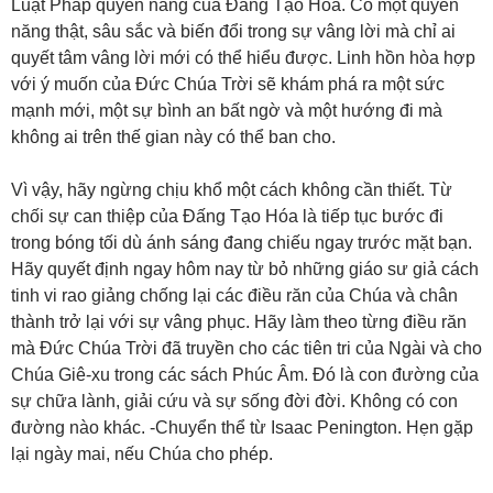
Luật Pháp quyền năng của Đấng Tạo Hóa. Có một quyền
năng thật, sâu sắc và biến đổi trong sự vâng lời mà chỉ ai
quyết tâm vâng lời mới có thể hiểu được. Linh hồn hòa hợp
với ý muốn của Đức Chúa Trời sẽ khám phá ra một sức
mạnh mới, một sự bình an bất ngờ và một hướng đi mà
không ai trên thế gian này có thể ban cho.
Vì vậy, hãy ngừng chịu khổ một cách không cần thiết. Từ
chối sự can thiệp của Đấng Tạo Hóa là tiếp tục bước đi
trong bóng tối dù ánh sáng đang chiếu ngay trước mặt bạn.
Hãy quyết định ngay hôm nay từ bỏ những giáo sư giả cách
tinh vi rao giảng chống lại các điều răn của Chúa và chân
thành trở lại với sự vâng phục. Hãy làm theo từng điều răn
mà Đức Chúa Trời đã truyền cho các tiên tri của Ngài và cho
Chúa Giê-xu trong các sách Phúc Âm. Đó là con đường của
sự chữa lành, giải cứu và sự sống đời đời. Không có con
đường nào khác. -Chuyển thể từ Isaac Penington. Hẹn gặp
lại ngày mai, nếu Chúa cho phép.