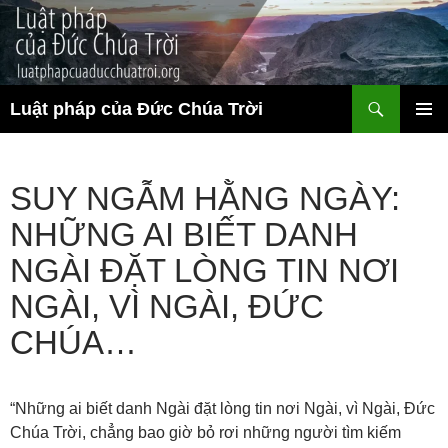
Chuyển
đến
nội
dung
Tìm
Luật pháp của Đức Chúa Trời
kiếm
TRÌNH
ĐƠN CƠ
SỞ
SUY NGẪM HẰNG NGÀY:
NHỮNG AI BIẾT DANH
NGÀI ĐẶT LÒNG TIN NƠI
NGÀI, VÌ NGÀI, ĐỨC
CHÚA…
“Những ai biết danh Ngài đặt lòng tin nơi Ngài, vì Ngài, Đức
Chúa Trời, chẳng bao giờ bỏ rơi những người tìm kiếm