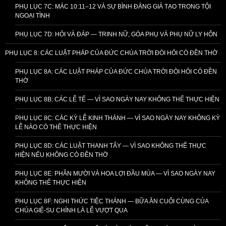
PHỤ LỤC 7C: MÁC 10:11–12 VÀ SỰ BÌNH ĐẲNG GIẢ TẠO TRONG TỘI
NGOẠI TÌNH
PHỤ LỤC 7D: HỎI VÀ ĐÁP — TRINH NỮ, GÓA PHỤ VÀ PHỤ NỮ LY HÔN
PHỤ LỤC 8: CÁC LUẬT PHÁP CỦA ĐỨC CHÚA TRỜI ĐÒI HỎI CÓ ĐỀN THỜ
PHỤ LỤC 8A: CÁC LUẬT PHÁP CỦA ĐỨC CHÚA TRỜI ĐÒI HỎI CÓ ĐỀN
THỜ
PHỤ LỤC 8B: CÁC LỄ TẾ — VÌ SAO NGÀY NAY KHÔNG THỂ THỰC HIỆN
PHỤ LỤC 8C: CÁC KỲ LỄ KINH THÁNH — VÌ SAO NGÀY NAY KHÔNG KỲ
LỄ NÀO CÓ THỂ THỰC HIỆN
PHỤ LỤC 8D: CÁC LUẬT THANH TẨY — VÌ SAO KHÔNG THỂ THỰC
HIỆN NẾU KHÔNG CÓ ĐỀN THỜ
PHỤ LỤC 8E: PHẦN MƯỜI VÀ HOA LỢI ĐẦU MÙA — VÌ SAO NGÀY NAY
KHÔNG THỂ THỰC HIỆN
PHỤ LỤC 8F: NGHI THỨC TIỆC THÁNH — BỮA ĂN CUỐI CÙNG CỦA
CHÚA GIÊ-SU CHÍNH LÀ LỄ VƯỢT QUA