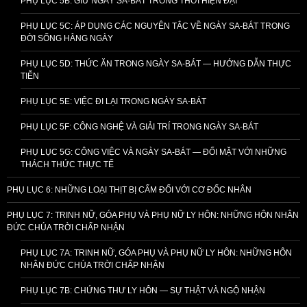
PHỤ LỤC 5B: GIỮ NGÀY SA-BÁT TRONG THỜI HIỆN ĐẠI
PHỤ LỤC 5C: ÁP DỤNG CÁC NGUYÊN TẮC VỀ NGÀY SA-BÁT TRONG
ĐỜI SỐNG HẰNG NGÀY
PHỤ LỤC 5D: THỨC ĂN TRONG NGÀY SA-BÁT — HƯỚNG DẪN THỰC
TIỄN
PHỤ LỤC 5E: VIỆC ĐI LẠI TRONG NGÀY SA-BÁT
PHỤ LỤC 5F: CÔNG NGHỆ VÀ GIẢI TRÍ TRONG NGÀY SA-BÁT
PHỤ LỤC 5G: CÔNG VIỆC VÀ NGÀY SA-BÁT — ĐỐI MẶT VỚI NHỮNG
THÁCH THỨC THỰC TẾ
PHỤ LỤC 6: NHỮNG LOẠI THỊT BỊ CẤM ĐỐI VỚI CƠ ĐỐC NHÂN
PHỤ LỤC 7: TRINH NỮ, GÓA PHỤ VÀ PHỤ NỮ LY HÔN: NHỮNG HÔN NHÂN
ĐỨC CHÚA TRỜI CHẤP NHẬN
PHỤ LỤC 7A: TRINH NỮ, GÓA PHỤ VÀ PHỤ NỮ LY HÔN: NHỮNG HÔN
NHÂN ĐỨC CHÚA TRỜI CHẤP NHẬN
PHỤ LỤC 7B: CHỨNG THƯ LY HÔN — SỰ THẬT VÀ NGỘ NHẬN