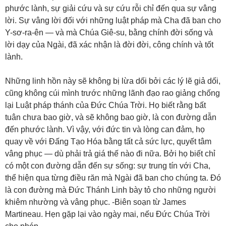
phước lành, sự giải cứu và sự cứu rỗi chỉ đến qua sự vâng
lời. Sự vâng lời đối với những luật pháp mà Cha đã ban cho
Y-sơ-ra-ên — và mà Chúa Giê-su, bằng chính đời sống và
lời dạy của Ngài, đã xác nhận là đời đời, công chính và tốt
lành.
Những linh hồn này sẽ không bị lừa dối bởi các lý lẽ giả dối,
cũng không cúi mình trước những lãnh đạo rao giảng chống
lại Luật pháp thánh của Đức Chúa Trời. Họ biết rằng bất
tuân chưa bao giờ, và sẽ không bao giờ, là con đường dẫn
đến phước lành. Vì vậy, với đức tin và lòng can đảm, họ
quay về với Đấng Tạo Hóa bằng tất cả sức lực, quyết tâm
vâng phục — dù phải trả giá thế nào đi nữa. Bởi họ biết chỉ
có một con đường dẫn đến sự sống: sự trung tín với Cha,
thể hiện qua từng điều răn mà Ngài đã ban cho chúng ta. Đó
là con đường mà Đức Thánh Linh bày tỏ cho những người
khiêm nhường và vâng phục. -Biên soạn từ James
Martineau. Hẹn gặp lại vào ngày mai, nếu Đức Chúa Trời