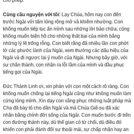
cho phép.
Cùng cầu nguyện với tôi:
Lạy Chúa, hôm nay con đến
trước Ngài với tấm lòng rộng mở và khiêm nhường. Con
không muốn tiếp tục ẩn mình sau những lời bào chữa, cũng
không muốn biện hộ cho những thất bại của mình bằng
những lý lẽ trống rỗng. Con biết rằng đã nhiều lần con phớt
lờ các phước lành của Ngài, xem thường các dấu hiệu của
Ngài và đi ngược lại ý muốn của Ngài. Nhưng bây giờ, với
sự chân thành, con nhận ra lỗi lầm của mình và đầu phục
tiếng gọi của Ngài.
Đức Thánh Linh ơi, xin phán với con một cách rõ ràng. Con
không muốn chống lại tiếng Ngài cũng như không muốn làm
cứng lòng mình. Xin dạy con vâng phục những luật pháp mà
Cha đã bày tỏ cho dân Ngài và mà Chúa Giê-su đã xác
nhận bằng chính đời sống của Ngài. Con muốn bước đi trên
con đường thánh này, dù thế gian có từ chối, dù điều đó
khiến con phải đánh đổi sự thoải mái, sự chấp nhận hay an