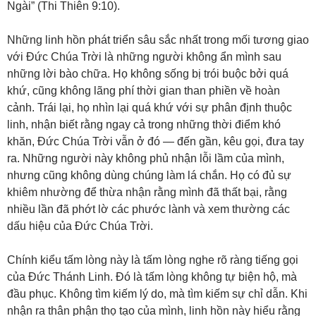
Ngài” (Thi Thiên 9:10).
Những linh hồn phát triển sâu sắc nhất trong mối tương giao
với Đức Chúa Trời là những người không ẩn mình sau
những lời bào chữa. Họ không sống bị trói buộc bởi quá
khứ, cũng không lãng phí thời gian than phiền về hoàn
cảnh. Trái lại, họ nhìn lại quá khứ với sự phân định thuộc
linh, nhận biết rằng ngay cả trong những thời điểm khó
khăn, Đức Chúa Trời vẫn ở đó — đến gần, kêu gọi, đưa tay
ra. Những người này không phủ nhận lỗi lầm của mình,
nhưng cũng không dùng chúng làm lá chắn. Họ có đủ sự
khiêm nhường để thừa nhận rằng mình đã thất bại, rằng
nhiều lần đã phớt lờ các phước lành và xem thường các
dấu hiệu của Đức Chúa Trời.
Chính kiểu tấm lòng này là tấm lòng nghe rõ ràng tiếng gọi
của Đức Thánh Linh. Đó là tấm lòng không tự biện hộ, mà
đầu phục. Không tìm kiếm lý do, mà tìm kiếm sự chỉ dẫn. Khi
nhận ra thân phận thọ tạo của mình, linh hồn này hiểu rằng