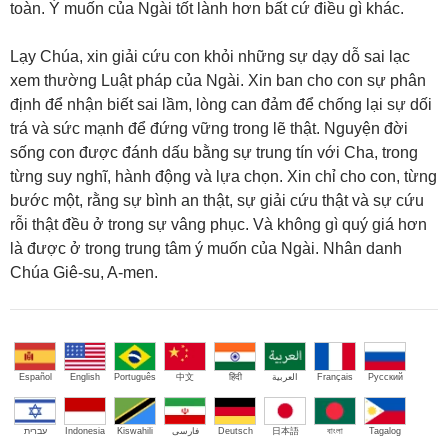
toàn. Ý muốn của Ngài tốt lành hơn bất cứ điều gì khác.
Lạy Chúa, xin giải cứu con khỏi những sự dạy dỗ sai lạc
xem thường Luật pháp của Ngài. Xin ban cho con sự phân
định để nhận biết sai lầm, lòng can đảm để chống lại sự dối
trá và sức mạnh để đứng vững trong lẽ thật. Nguyện đời
sống con được đánh dấu bằng sự trung tín với Cha, trong
từng suy nghĩ, hành động và lựa chọn. Xin chỉ cho con, từng
bước một, rằng sự bình an thật, sự giải cứu thật và sự cứu
rỗi thật đều ở trong sự vâng phục. Và không gì quý giá hơn
là được ở trong trung tâm ý muốn của Ngài. Nhân danh
Chúa Giê-su, A-men.
Español
English
Português
中文
हिंदी
العربية
Français
Русский
עברית
Indonesia
Kiswahili
فارسی
Deutsch
日本語
বাংলা
Tagalog