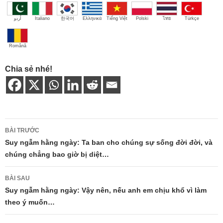
اُردو
Italiano
한국어
Ελληνικά
Tiếng Việt
Polski
ไทย
Türkçe
Română
Chia sẻ nhé!
Điều
BÀI TRƯỚC
hướng
Suy ngẫm hằng ngày: Ta ban cho chúng sự sống đời đời, và
chúng chẳng bao giờ bị diệt…
bài
viết
BÀI SAU
Suy ngẫm hằng ngày: Vậy nên, nếu anh em chịu khổ vì làm
theo ý muốn…