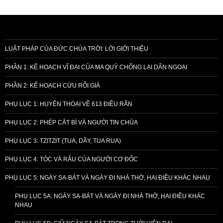
LUẬT PHÁP CỦA ĐỨC CHÚA TRỜI: LỜI GIỚI THIỆU
PHẦN 1: KẾ HOẠCH VĨ ĐẠI CỦA MA QUỶ CHỐNG LẠI DÂN NGOẠI
PHẦN 2: KẾ HOẠCH CỨU RỖI GIẢ
PHỤ LỤC 1: HUYỀN THOẠI VỀ 613 ĐIỀU RĂN
PHỤ LỤC 2: PHÉP CẮT BÌ VÀ NGƯỜI TIN CHÚA
PHỤ LỤC 3: TZITZIT (TUA, DÂY, TUA RUA)
PHỤ LỤC 4: TÓC VÀ RÂU CỦA NGƯỜI CƠ ĐỐC
PHỤ LỤC 5: NGÀY SA-BÁT VÀ NGÀY ĐI NHÀ THỜ, HAI ĐIỀU KHÁC NHAU
PHỤ LỤC 5A: NGÀY SA-BÁT VÀ NGÀY ĐI NHÀ THỜ, HAI ĐIỀU KHÁC
NHAU