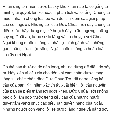
Phản ứng tự nhiên trước bất kỳ khó khăn nào là cố gắng tự
mình giải quyết, lên kế hoạch, phân tích và lo lắng. Chúng ta
muốn nhanh chóng loại bỏ vấn đề, tìm kiếm các giải pháp
của con người. Nhưng Lời của Đức Chúa Trời dạy chúng ta
điều khác: hãy dừng mọi kế hoạch đầy lo âu, ngưng những
suy nghĩ bất an, từ bỏ sự lo lắng và trò chuyện với Chúa!
Ngài không muốn chúng ta phải tự mình gánh vác những
gánh nặng của cuộc sống; Ngài muốn chúng ta hoàn toàn
tin cậy nơi Ngài.
Có thể bạn thường dễ nản lòng, nhưng đừng để điều đó xảy
ra. Hãy kiên trì cầu xin cho đến khi cảm nhận được trong
lòng sự chắc chắn rằng Đức Chúa Trời đã nghe tiếng kêu
cầu của bạn. Khi niềm xác tín ấy xuất hiện, lời cầu nguyện
của bạn sẽ biến thành lời ngợi khen. Đức Chúa Trời không
bao giờ làm ngơ trước tiếng kêu cầu của những người
quyết tâm vâng phục các điều răn quyền năng của Ngài.
Những người con vâng lời sẽ được lắng nghe và nâng đỡ,