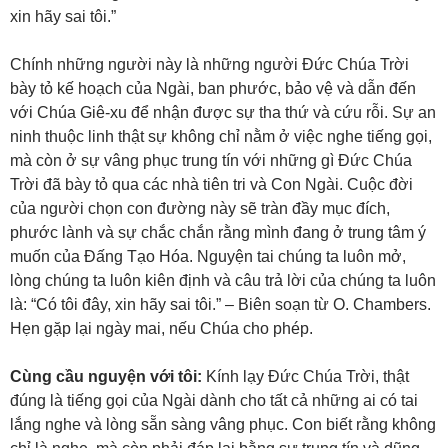
xin hãy sai tôi.”
Chính những người này là những người Đức Chúa Trời
bày tỏ kế hoạch của Ngài, ban phước, bảo vệ và dẫn đến
với Chúa Giê-xu để nhận được sự tha thứ và cứu rỗi. Sự an
ninh thuộc linh thật sự không chỉ nằm ở việc nghe tiếng gọi,
mà còn ở sự vâng phục trung tín với những gì Đức Chúa
Trời đã bày tỏ qua các nhà tiên tri và Con Ngài. Cuộc đời
của người chọn con đường này sẽ tràn đầy mục đích,
phước lành và sự chắc chắn rằng mình đang ở trung tâm ý
muốn của Đấng Tạo Hóa. Nguyện tai chúng ta luôn mở,
lòng chúng ta luôn kiên định và câu trả lời của chúng ta luôn
là: “Có tôi đây, xin hãy sai tôi.” – Biên soạn từ O. Chambers.
Hẹn gặp lại ngày mai, nếu Chúa cho phép.
Cùng cầu nguyện với tôi:
Kính lạy Đức Chúa Trời, thật
đúng là tiếng gọi của Ngài dành cho tất cả những ai có tai
lắng nghe và lòng sẵn sàng vâng phục. Con biết rằng không