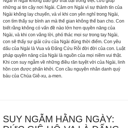
Ngài vì Ngài không bao giờ thất bại trong việc cứu giúp
những ai tin cậy nơi Ngài. Cảm ơn Ngài vì sự thành tín của
Ngài không lay chuyển, và vì khi con yên nghỉ trong Ngài,
con tìm thấy sự bình an mà thế gian không thể ban cho. Con
biết rằng không có vấn đề nào lớn hơn quyền năng của
Ngài, và khi con vâng lời, phó thác mọi sự trong tay Ngài,
con sẽ thấy sự giải cứu của Ngài đúng thời điểm. Con yêu
dấu của Ngài là Vua và Đấng Cứu Rỗi đời đời của con. Luật
pháp quyền năng của Ngài là nguồn của mọi niềm vui thật.
Khi con suy ngẫm về những điều răn tuyệt vời của Ngài, linh
hồn con được phấn khởi. Con cầu nguyện nhân danh quý
báu của Chúa Giê-xu, a-men.
SUY NGẪM HẰNG NGÀY: