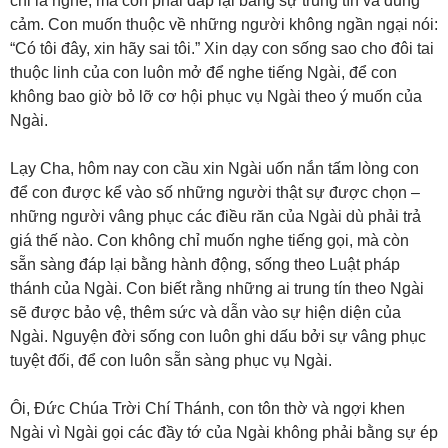
chỉ là nghe, mà còn phải đáp lại bằng sự trung tín và dũng
cảm. Con muốn thuộc về những người không ngần ngại nói:
“Có tôi đây, xin hãy sai tôi.” Xin dạy con sống sao cho đôi tai
thuộc linh của con luôn mở để nghe tiếng Ngài, để con
không bao giờ bỏ lỡ cơ hội phục vụ Ngài theo ý muốn của
Ngài.
Lạy Cha, hôm nay con cầu xin Ngài uốn nắn tấm lòng con
để con được kể vào số những người thật sự được chọn –
những người vâng phục các điều răn của Ngài dù phải trả
giá thế nào. Con không chỉ muốn nghe tiếng gọi, mà còn
sẵn sàng đáp lại bằng hành động, sống theo Luật pháp
thánh của Ngài. Con biết rằng những ai trung tín theo Ngài
sẽ được bảo vệ, thêm sức và dẫn vào sự hiện diện của
Ngài. Nguyện đời sống con luôn ghi dấu bởi sự vâng phục
tuyệt đối, để con luôn sẵn sàng phục vụ Ngài.
Ôi, Đức Chúa Trời Chí Thánh, con tôn thờ và ngợi khen
Ngài vì Ngài gọi các đầy tớ của Ngài không phải bằng sự ép