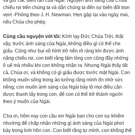
và giữ các điều răn của Ngài. Nguyện ánh sáng của Chúa
chiếu rọi trên chúng ta và dẫn chúng ta đến sự biến đổi trọn
vẹn! -Phỏng theo J. H. Newman. Hẹn gặp lại vào ngày mai,
nếu Chúa cho phép.
Cùng cầu nguyện với tôi:
Kính lạy Đức Chúa Trời, thật
vậy, trước ánh sáng của Ngài, không điều gì có thể che
giấu. Cũng như bụi vô hình trở nên rõ ràng khi được ánh
nắng chiếu rọi, con biết rằng tấm lòng con cũng đầy những
ô uế mà nhiều khi con không nhận ra. Nhưng Ngài thấy tất
cả, Chúa ơi, và không có gì giấu được trước mặt Ngài. Con
không muốn sống trong ảo tưởng rằng mình ổn nhờ sức
riêng; con muốn ánh sáng của Ngài bày tỏ mọi điều cần
được thanh tẩy trong con, để con có thể trở thành người
theo ý muốn của Ngài.
Cha ơi, hôm nay con cầu xin Ngài ban cho con sự khiêm
nhường để chấp nhận những gì ánh sáng của Ngài phơi
bày trong linh hồn con. Con biết rằng tự mình, con không thể