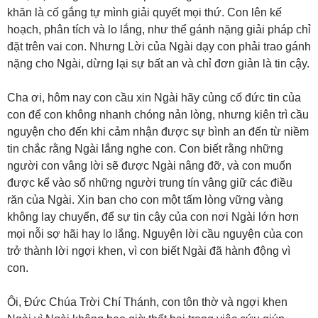
khăn là cố gắng tự mình giải quyết mọi thứ. Con lên kế
hoạch, phân tích và lo lắng, như thể gánh nặng giải pháp chỉ
đặt trên vai con. Nhưng Lời của Ngài dạy con phải trao gánh
nặng cho Ngài, dừng lại sự bất an và chỉ đơn giản là tin cậy.
Cha ơi, hôm nay con cầu xin Ngài hãy củng cố đức tin của
con để con không nhanh chóng nản lòng, nhưng kiên trì cầu
nguyện cho đến khi cảm nhận được sự bình an đến từ niềm
tin chắc rằng Ngài lắng nghe con. Con biết rằng những
người con vâng lời sẽ được Ngài nâng đỡ, và con muốn
được kể vào số những người trung tín vâng giữ các điều
răn của Ngài. Xin ban cho con một tấm lòng vững vàng
không lay chuyển, để sự tin cậy của con nơi Ngài lớn hơn
mọi nỗi sợ hãi hay lo lắng. Nguyện lời cầu nguyện của con
trở thành lời ngợi khen, vì con biết Ngài đã hành động vì
con.
Ôi, Đức Chúa Trời Chí Thánh, con tôn thờ và ngợi khen