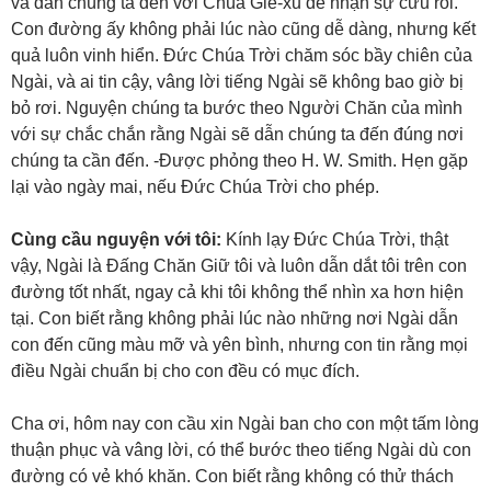
và dẫn chúng ta đến với Chúa Giê-xu để nhận sự cứu rỗi.
Con đường ấy không phải lúc nào cũng dễ dàng, nhưng kết
quả luôn vinh hiển. Đức Chúa Trời chăm sóc bầy chiên của
Ngài, và ai tin cậy, vâng lời tiếng Ngài sẽ không bao giờ bị
bỏ rơi. Nguyện chúng ta bước theo Người Chăn của mình
với sự chắc chắn rằng Ngài sẽ dẫn chúng ta đến đúng nơi
chúng ta cần đến. -Được phỏng theo H. W. Smith. Hẹn gặp
lại vào ngày mai, nếu Đức Chúa Trời cho phép.
Cùng cầu nguyện với tôi:
Kính lạy Đức Chúa Trời, thật
vậy, Ngài là Đấng Chăn Giữ tôi và luôn dẫn dắt tôi trên con
đường tốt nhất, ngay cả khi tôi không thể nhìn xa hơn hiện
tại. Con biết rằng không phải lúc nào những nơi Ngài dẫn
con đến cũng màu mỡ và yên bình, nhưng con tin rằng mọi
điều Ngài chuẩn bị cho con đều có mục đích.
Cha ơi, hôm nay con cầu xin Ngài ban cho con một tấm lòng
thuận phục và vâng lời, có thể bước theo tiếng Ngài dù con
đường có vẻ khó khăn. Con biết rằng không có thử thách