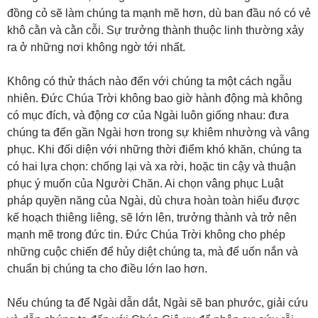
đồng cỏ sẽ làm chúng ta mạnh mẽ hơn, dù ban đầu nó có vẻ
khô cằn và cằn cỗi. Sự trưởng thành thuộc linh thường xảy
ra ở những nơi không ngờ tới nhất.
Không có thử thách nào đến với chúng ta một cách ngẫu
nhiên. Đức Chúa Trời không bao giờ hành động mà không
có mục đích, và động cơ của Ngài luôn giống nhau: đưa
chúng ta đến gần Ngài hơn trong sự khiêm nhường và vâng
phục. Khi đối diện với những thời điểm khó khăn, chúng ta
có hai lựa chọn: chống lại và xa rời, hoặc tin cậy và thuận
phục ý muốn của Người Chăn. Ai chọn vâng phục Luật
pháp quyền năng của Ngài, dù chưa hoàn toàn hiểu được
kế hoạch thiêng liêng, sẽ lớn lên, trưởng thành và trở nên
mạnh mẽ trong đức tin. Đức Chúa Trời không cho phép
những cuộc chiến để hủy diệt chúng ta, mà để uốn nắn và
chuẩn bị chúng ta cho điều lớn lao hơn.
Nếu chúng ta để Ngài dẫn dắt, Ngài sẽ ban phước, giải cứu