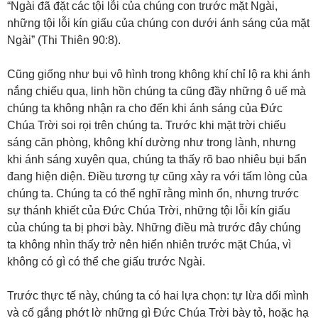
“Ngài đã đặt các tội lỗi của chúng con trước mặt Ngài,
những tội lỗi kín giấu của chúng con dưới ánh sáng của mặt
Ngài” (Thi Thiên 90:8).
Cũng giống như bụi vô hình trong không khí chỉ lộ ra khi ánh
nắng chiếu qua, linh hồn chúng ta cũng đầy những ô uế mà
chúng ta không nhận ra cho đến khi ánh sáng của Đức
Chúa Trời soi rọi trên chúng ta. Trước khi mặt trời chiếu
sáng căn phòng, không khí dường như trong lành, nhưng
khi ánh sáng xuyên qua, chúng ta thấy rõ bao nhiêu bụi bẩn
đang hiện diện. Điều tương tự cũng xảy ra với tấm lòng của
chúng ta. Chúng ta có thể nghĩ rằng mình ổn, nhưng trước
sự thánh khiết của Đức Chúa Trời, những tội lỗi kín giấu
của chúng ta bị phơi bày. Những điều mà trước đây chúng
ta không nhìn thấy trở nên hiển nhiên trước mặt Chúa, vì
không có gì có thể che giấu trước Ngài.
Trước thực tế này, chúng ta có hai lựa chọn: tự lừa dối mình
và cố gắng phớt lờ những gì Đức Chúa Trời bày tỏ, hoặc hạ