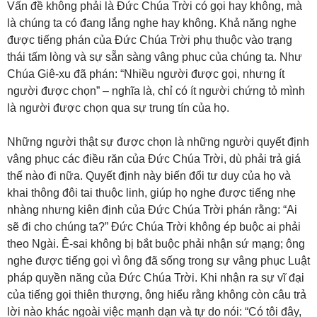
Vấn đề không phải là Đức Chúa Trời có gọi hay không, mà
là chúng ta có đang lắng nghe hay không. Khả năng nghe
được tiếng phán của Đức Chúa Trời phụ thuộc vào trạng
thái tấm lòng và sự sẵn sàng vâng phục của chúng ta. Như
Chúa Giê-xu đã phán: “Nhiều người được gọi, nhưng ít
người được chọn” – nghĩa là, chỉ có ít người chứng tỏ mình
là người được chọn qua sự trung tín của họ.
Những người thật sự được chọn là những người quyết định
vâng phục các điều răn của Đức Chúa Trời, dù phải trả giá
thế nào đi nữa. Quyết định này biến đổi tư duy của họ và
khai thông đôi tai thuộc linh, giúp họ nghe được tiếng nhẹ
nhàng nhưng kiên định của Đức Chúa Trời phán rằng: “Ai
sẽ đi cho chúng ta?” Đức Chúa Trời không ép buộc ai phải
theo Ngài. Ê-sai không bị bắt buộc phải nhận sứ mạng; ông
nghe được tiếng gọi vì ông đã sống trong sự vâng phục Luật
pháp quyền năng của Đức Chúa Trời. Khi nhận ra sự vĩ đại
của tiếng gọi thiên thượng, ông hiểu rằng không còn câu trả
lời nào khác ngoài việc mạnh dạn và tự do nói: “Có tôi đây,