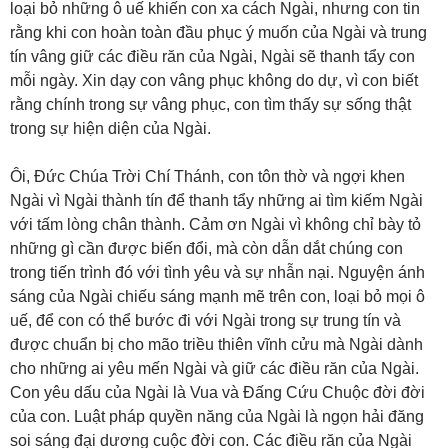
loại bỏ những ô uế khiến con xa cách Ngài, nhưng con tin
rằng khi con hoàn toàn đầu phục ý muốn của Ngài và trung
tín vâng giữ các điều răn của Ngài, Ngài sẽ thanh tẩy con
mỗi ngày. Xin dạy con vâng phục không do dự, vì con biết
rằng chính trong sự vâng phục, con tìm thấy sự sống thật
trong sự hiện diện của Ngài.
Ôi, Đức Chúa Trời Chí Thánh, con tôn thờ và ngợi khen
Ngài vì Ngài thành tín để thanh tẩy những ai tìm kiếm Ngài
với tấm lòng chân thành. Cảm ơn Ngài vì không chỉ bày tỏ
những gì cần được biến đổi, mà còn dẫn dắt chúng con
trong tiến trình đó với tình yêu và sự nhẫn nại. Nguyện ánh
sáng của Ngài chiếu sáng mạnh mẽ trên con, loại bỏ mọi ô
uế, để con có thể bước đi với Ngài trong sự trung tín và
được chuẩn bị cho mão triều thiên vĩnh cửu mà Ngài dành
cho những ai yêu mến Ngài và giữ các điều răn của Ngài.
Con yêu dấu của Ngài là Vua và Đấng Cứu Chuộc đời đời
của con. Luật pháp quyền năng của Ngài là ngọn hải đăng
soi sáng đại dương cuộc đời con. Các điều răn của Ngài