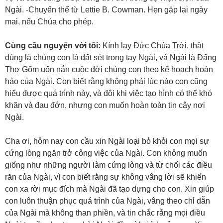
Ngài. -Chuyển thể từ Lettie B. Cowman. Hẹn gặp lại ngày
mai, nếu Chúa cho phép.
Cùng cầu nguyện với tôi:
Kính lạy Đức Chúa Trời, thật
đúng là chúng con là đất sét trong tay Ngài, và Ngài là Đấng
Thợ Gốm uốn nắn cuộc đời chúng con theo kế hoạch hoàn
hảo của Ngài. Con biết rằng không phải lúc nào con cũng
hiểu được quá trình này, và đôi khi việc tạo hình có thể khó
khăn và đau đớn, nhưng con muốn hoàn toàn tin cậy nơi
Ngài.
Cha ơi, hôm nay con cầu xin Ngài loại bỏ khỏi con mọi sự
cứng lòng ngăn trở công việc của Ngài. Con không muốn
giống như những người làm cứng lòng và từ chối các điều
răn của Ngài, vì con biết rằng sự không vâng lời sẽ khiến
con xa rời mục đích mà Ngài đã tạo dựng cho con. Xin giúp
con luôn thuận phục quá trình của Ngài, vâng theo chỉ dẫn
của Ngài mà không than phiền, và tin chắc rằng mọi điều