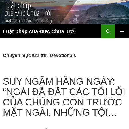
Chuyển
đến
nội
dung
Tìm
Luật pháp của Đức Chúa Trời
kiếm
TRÌNH
ĐƠN CƠ
SỞ
Chuyên mục lưu trữ: Devotionals
SUY NGẪM HẰNG NGÀY:
“NGÀI ĐÃ ĐẶT CÁC TỘI LỖI
CỦA CHÚNG CON TRƯỚC
MẶT NGÀI, NHỮNG TỘI…