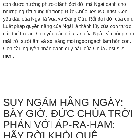
con được hưởng phước lành đời đời mà Ngài dành cho
những người trung tín trong Đức Chúa Jesus Christ. Con
yêu dấu của Ngài là Vua và Đấng Cứu Rỗi đời đời của con.
Luật pháp quyền năng của Ngài là thành lũy của con trước
các thế lực ác. Con yêu các điều răn của Ngài, vì chúng như
mặt trời sưởi ấm và soi sáng mọi ngóc ngách tâm hồn con.
Con cầu nguyện nhân danh quý báu của Chúa Jesus, A-
men.
SUY NGẪM HẰNG NGÀY:
BẤY GIỜ, ĐỨC CHÚA TRỜI
PHÁN VỚI ÁP-RA-HAM:
HÃY RỜI KHỎI QUÊ