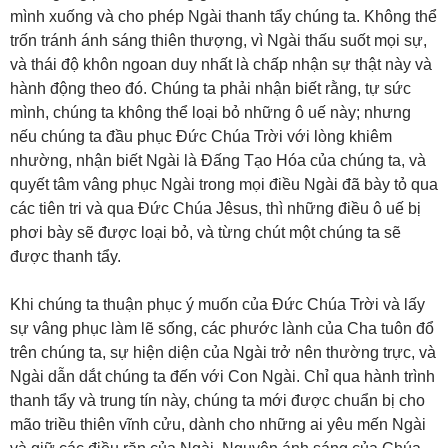
mình xuống và cho phép Ngài thanh tẩy chúng ta. Không thể
trốn tránh ánh sáng thiên thượng, vì Ngài thấu suốt mọi sự,
và thái độ khôn ngoan duy nhất là chấp nhận sự thật này và
hành động theo đó. Chúng ta phải nhận biết rằng, tự sức
mình, chúng ta không thể loại bỏ những ô uế này; nhưng
nếu chúng ta đầu phục Đức Chúa Trời với lòng khiêm
nhường, nhận biết Ngài là Đấng Tạo Hóa của chúng ta, và
quyết tâm vâng phục Ngài trong mọi điều Ngài đã bày tỏ qua
các tiên tri và qua Đức Chúa Jêsus, thì những điều ô uế bị
phơi bày sẽ được loại bỏ, và từng chút một chúng ta sẽ
được thanh tẩy.
Khi chúng ta thuận phục ý muốn của Đức Chúa Trời và lấy
sự vâng phục làm lẽ sống, các phước lành của Cha tuôn đổ
trên chúng ta, sự hiện diện của Ngài trở nên thường trực, và
Ngài dẫn dắt chúng ta đến với Con Ngài. Chỉ qua hành trình
thanh tẩy và trung tín này, chúng ta mới được chuẩn bị cho
mão triều thiên vĩnh cửu, dành cho những ai yêu mến Ngài