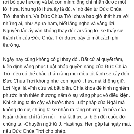
rời bỏ quê hương và bà con mình; ông chỉ nhận được một
lời hứa. Nhưng lời hứa ấy là đủ, vì nó đến từ Đức Chúa
Trời thành tín. Và Đức Chúa Trời chưa bao giờ thất hứa với
những ai, như Áp-ra-ham, biết lắng nghe và vâng lời.
Nguyên tắc ấy vẫn không thay đổi: ai vâng lời sẽ thấy sự
thành tín của Đức Chúa Trời được bày tỏ một cách phi
thường.
Ngày nay cũng không có gì thay đổi. Bất cứ ai quyết tâm,
kiên định vâng phục Luật pháp quyền năng của Đức Chúa
Trời đều có thể chắc chắn rằng mọi điều tốt lành sẽ xảy đến.
Đức Chúa Trời không như con người, hứa mà không giữ.
Lời Ngài là vĩnh cửu và bất biến. Chìa khóa để kinh nghiệm
phước lành thiên thượng nằm ở sự vâng phục vô điều kiện.
Khi chúng ta tin cậy và bước theo Luật pháp của Ngài mà
không do dự, chúng ta sẽ nhận ra rằng những lời hứa của
Ngài không chỉ là lời nói – mà là thực tại biến đổi cuộc đời
chúng ta. -Chuyển ngữ từ J. Hastings. Hẹn gặp lại ngày mai,
nếu Đức Chúa Trời cho phép.