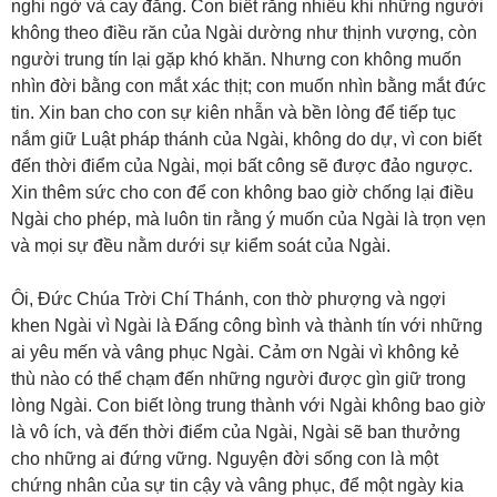
nghi ngờ và cay đắng. Con biết rằng nhiều khi những người
không theo điều răn của Ngài dường như thịnh vượng, còn
người trung tín lại gặp khó khăn. Nhưng con không muốn
nhìn đời bằng con mắt xác thịt; con muốn nhìn bằng mắt đức
tin. Xin ban cho con sự kiên nhẫn và bền lòng để tiếp tục
nắm giữ Luật pháp thánh của Ngài, không do dự, vì con biết
đến thời điểm của Ngài, mọi bất công sẽ được đảo ngược.
Xin thêm sức cho con để con không bao giờ chống lại điều
Ngài cho phép, mà luôn tin rằng ý muốn của Ngài là trọn vẹn
và mọi sự đều nằm dưới sự kiểm soát của Ngài.
Ôi, Đức Chúa Trời Chí Thánh, con thờ phượng và ngợi
khen Ngài vì Ngài là Đấng công bình và thành tín với những
ai yêu mến và vâng phục Ngài. Cảm ơn Ngài vì không kẻ
thù nào có thể chạm đến những người được gìn giữ trong
lòng Ngài. Con biết lòng trung thành với Ngài không bao giờ
là vô ích, và đến thời điểm của Ngài, Ngài sẽ ban thưởng
cho những ai đứng vững. Nguyện đời sống con là một
chứng nhân của sự tin cậy và vâng phục, để một ngày kia