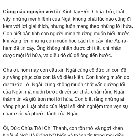
Cùng cầu nguyện với tôi:
Kính lạy Đức Chúa Trời, thật
vậy, những mệnh lệnh của Ngài không phải lúc nào cũng đi
kèm với lời giải thích, nhưng luôn mang theo những lời hứa.
Con biết bản tính con người mình thường muốn hiểu trước
khi vâng lời, nhưng con muốn học cách tin cậy như Áp-ra-
ham đã tin cậy. Ông không nhận được chi tiết, chỉ nhận
được một lời hứa, và điều đó đủ để ông tiến bước.
Cha ơi, hôm nay con cầu xin Ngài củng cố đức tin con để
sự vâng phục của con là vô điều kiện. Con không muốn do
dự trước Lời Ngài, cũng không muốn chất vấn đường lối
của Ngài, mà muốn bước đi với sự chắc chắn rằng Ngài
thành tín và giữ trọn mọi lời hứa. Con biết rằng những ai
vâng phục Luật pháp của Ngài sẽ kinh nghiệm trọn vẹn sự
chăm sóc và phước lành của Ngài.
Ôi, Đức Chúa Trời Chí Thánh, con tôn thờ và ngợi khen
Ngài vì Ngài là Đấng bất biến và thành tín trong mọi điều