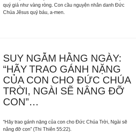
quý giá như vàng ròng. Con cầu nguyện nhân danh Đức
Chúa Jêsus quý báu, a-men.
SUY NGẪM HẰNG NGÀY:
“HÃY TRAO GÁNH NẶNG
CỦA CON CHO ĐỨC CHÚA
TRỜI, NGÀI SẼ NÂNG ĐỠ
CON”…
“Hãy trao gánh nặng của con cho Đức Chúa Trời, Ngài sẽ
nâng đỡ con” (Thi Thiên 55:22).