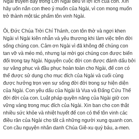
Ngài truyền dạy trong Lời Ngài đều vì lợi ích của con. Xin
hãy uốn nắn con theo ý muốn của Ngài, vì con mong muốn
trở thành một tác phẩm tôn vinh Ngài.
Ôi, Đức Chúa Trời Chí Thánh, con tôn thờ và ngợi khen
Ngài vì Ngài kiên nhẫn và yêu thương khi làm việc trên đời
sống chúng con. Cảm ơn Ngài vì đã không để chúng con
tan vỡ và méo mó, nhưng lại mời gọi chúng con được biến
đổi trong tay Ngài. Nguyện cuộc đời con được đánh dấu bởi
sự vâng phục và đầu phục hoàn toàn cho Ngài, để con có
thể được sử dụng cho mục đích của Ngài và cuối cùng
được hưởng trọn vẹn sự sống đời đời trong sự hiện diện
của Ngài. Con yêu dấu của Ngài là Vua và Đấng Cứu Thế
đời đời của con. Luật pháp quyền năng của Ngài giữ con
vững vàng trong mục đích của Ngài. Xin ban cho con thật
nhiều sức khỏe và nhiệt huyết để con có thể tôn vinh các
điều răn của Ngài cho tất cả những người xung quanh con.
Con cầu nguyện nhân danh Chúa Giê-xu quý báu, a-men.