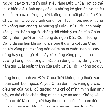
Người đầy tớ trung tín phải hiểu rằng Đức Chúa Trời có thể
thực hiện điều lành ngay cả qua những kẻ gian ác, và nhiều
khi nỗ lực của những người không theo Luật pháp của Đức
Chúa Trời lại có vẻ thành công hơn. Tuy nhiên, người trung
tín không nên chống lại những gì Đức Chúa Trời cho phép,
kẻo lại trở thành người chống đối chính ý muốn của Chúa.
Cũng như người anh cả trong dụ ngôn Đứa Con Hoang
Đàng đã sai lầm khi oán giận lòng thương xót của Cha,
người vâng phục không nên để mình bị cuốn theo sự cay
đắng hay nghi ngờ khi thấy kẻ không vâng phục thịnh
vượng trong một thời gian. Đáp án đúng là hãy đứng vững,
nắm giữ Luật pháp thánh của Đức Chúa Trời, không do dự.
Lòng trung thành với Đức Chúa Trời không phụ thuộc vào
hoàn cảnh bên ngoài. Ai yêu Chúa đến mức vâng giữ các
điều răn của Ngài, dù dường như chỉ có mình mình làm như
vậy, có thể chắc chắn rằng mình được an toàn. Không kẻ
thù nào, dù là con người hay thuộc linh, có thể chạm đến
những người mà Đức Chúa Trời gìn giữ trong lòng Ngài.