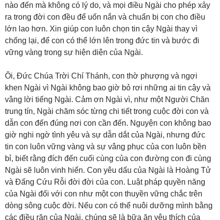
nào đến mà không có lý do, và mọi điều Ngài cho phép xảy
ra trong đời con đều để uốn nắn và chuẩn bị con cho điều
lớn lao hơn. Xin giúp con luôn chọn tin cậy Ngài thay vì
chống lại, để con có thể lớn lên trong đức tin và bước đi
vững vàng trong sự hiện diện của Ngài.
Ôi, Đức Chúa Trời Chí Thánh, con thờ phượng và ngợi
khen Ngài vì Ngài không bao giờ bỏ rơi những ai tin cậy và
vâng lời tiếng Ngài. Cảm ơn Ngài vì, như một Người Chăn
trung tín, Ngài chăm sóc từng chi tiết trong cuộc đời con và
dẫn con đến đúng nơi con cần đến. Nguyện con không bao
giờ nghi ngờ tình yêu và sự dẫn dắt của Ngài, nhưng đức
tin con luôn vững vàng và sự vâng phục của con luôn bền
bỉ, biết rằng đích đến cuối cùng của con đường con đi cùng
Ngài sẽ luôn vinh hiển. Con yêu dấu của Ngài là Hoàng Tử
và Đấng Cứu Rỗi đời đời của con. Luật pháp quyền năng
của Ngài đối với con như một con thuyền vững chắc trên
dòng sông cuộc đời. Nếu con có thể nuôi dưỡng mình bằng
các điều răn của Ngài, chúng sẽ là bữa ăn yêu thích của