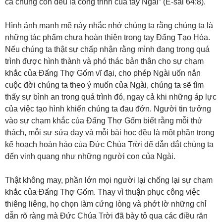
cả chúng con đều là công trình của tay Ngài” (Ê-sai 64:8).
Hình ảnh mạnh mẽ này nhắc nhở chúng ta rằng chúng ta là
những tác phẩm chưa hoàn thiện trong tay Đấng Tạo Hóa.
Nếu chúng ta thật sự chấp nhận rằng mình đang trong quá
trình được hình thành và phó thác bản thân cho sự chạm
khắc của Đấng Thợ Gốm vĩ đại, cho phép Ngài uốn nắn
cuộc đời chúng ta theo ý muốn của Ngài, chúng ta sẽ tìm
thấy sự bình an trong quá trình đó, ngay cả khi những áp lực
của việc tạo hình khiến chúng ta đau đớn. Người tin tưởng
vào sự chạm khắc của Đấng Thợ Gốm biết rằng mỗi thử
thách, mỗi sự sửa dạy và mỗi bài học đều là một phần trong
kế hoạch hoàn hảo của Đức Chúa Trời để dẫn dắt chúng ta
đến vinh quang như những người con của Ngài.
Thật không may, phần lớn mọi người lại chống lại sự chạm
khắc của Đấng Thợ Gốm. Thay vì thuận phục công việc
thiêng liêng, họ chọn làm cứng lòng và phớt lờ những chỉ
dẫn rõ ràng mà Đức Chúa Trời đã bày tỏ qua các điều răn