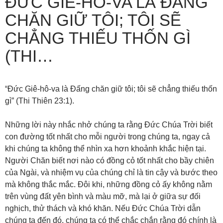
ĐỨC GIÊ-HÔ-VA LÀ ĐẤNG
CHĂN GIỮ TÔI; TÔI SẼ
CHẲNG THIẾU THỐN GÌ
(THI…
“Đức Giê-hô-va là Đấng chăn giữ tôi; tôi sẽ chẳng thiếu thốn
gì” (Thi Thiên 23:1).
Những lời này nhắc nhở chúng ta rằng Đức Chúa Trời biết
con đường tốt nhất cho mỗi người trong chúng ta, ngay cả
khi chúng ta không thể nhìn xa hơn khoảnh khắc hiện tại.
Người Chăn biết nơi nào có đồng cỏ tốt nhất cho bầy chiên
của Ngài, và nhiệm vụ của chúng chỉ là tin cậy và bước theo
mà không thắc mắc. Đôi khi, những đồng cỏ ấy không nằm
trên vùng đất yên bình và màu mỡ, mà lại ở giữa sự đối
nghịch, thử thách và khó khăn. Nếu Đức Chúa Trời dẫn
chúng ta đến đó, chúng ta có thể chắc chắn rằng đó chính là