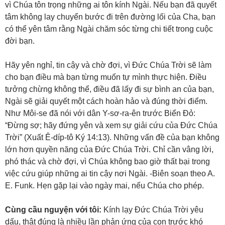
vì Chúa tôn trọng những ai tôn kính Ngài. Nếu bạn đã quyết
tâm không lay chuyển bước đi trên đường lối của Cha, bạn
có thể yên tâm rằng Ngài chăm sóc từng chi tiết trong cuộc
đời bạn.
Hãy yên nghỉ, tin cậy và chờ đợi, vì Đức Chúa Trời sẽ làm
cho bạn điều mà bạn từng muốn tự mình thực hiện. Điều
tưởng chừng không thể, điều đã lấy đi sự bình an của bạn,
Ngài sẽ giải quyết một cách hoàn hảo và đúng thời điểm.
Như Môi-se đã nói với dân Y-sơ-ra-ên trước Biển Đỏ:
“Đừng sợ; hãy đứng yên và xem sự giải cứu của Đức Chúa
Trời” (Xuất Ê-díp-tô Ký 14:13). Những vấn đề của bạn không
lớn hơn quyền năng của Đức Chúa Trời. Chỉ cần vâng lời,
phó thác và chờ đợi, vì Chúa không bao giờ thất bại trong
việc cứu giúp những ai tin cậy nơi Ngài. -Biên soạn theo A.
E. Funk. Hẹn gặp lại vào ngày mai, nếu Chúa cho phép.
Cùng cầu nguyện với tôi:
Kính lạy Đức Chúa Trời yêu
dấu, thật đúng là nhiều lần phản ứng của con trước khó