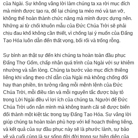
của Ngài. Sự không vâng lời làm chúng ta xa rời mục đích
mà mình được tạo ra, để lại chúng ta méo mó và tan vỡ,
không thể hoàn thành chức năng mà mình được dựng nên.
Những ai từ chối khuôn mẫu của Đức Chúa Trời sẽ phải
chịu đau khổ không cần thiết, vì chống lại ý muốn của Đấng
Tạo Hóa luôn dẫn đến thất vọng, bối rối và trống rỗng.
Sự bình an thật sự đến khi chúng ta hoàn toàn đầu phục
Đấng Thợ Gốm, chấp nhận quá trình của Ngài với sự khiêm
nhường và sẵn lòng. Chúng ta bước vào mục đích thiêng
liêng khi vâng theo chỉ dẫn của Ngài mà không chống đối
hay than phiền, tin tưởng rằng mỗi mệnh lệnh của Đức
Chúa Trời, mỗi điều răn và mỗi nguyên tắc được bày tỏ
trong Lời Ngài đều vì lợi ích của chúng ta. Người để Đức
Chúa Trời uốn nắn mình mà không tranh cãi sẽ được biến
đổi thành một kiệt tác trong tay Đấng Tạo Hóa. Sự vâng lời
giúp chúng ta hoàn toàn phù hợp với kế hoạch thiêng liêng,
và kết quả của sự đầu phục này sẽ là phước lành, sự bảo
vệ và cuối cùng là sự sống đời đời trong sự hiện diện của