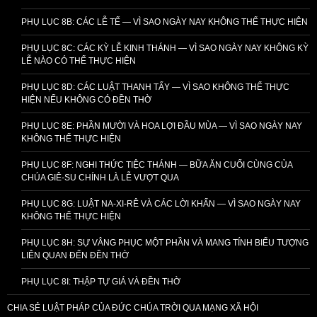
PHỤ LỤC 8B: CÁC LỄ TẾ — VÌ SAO NGÀY NAY KHÔNG THỂ THỰC HIỆN
PHỤ LỤC 8C: CÁC KỲ LỄ KINH THÁNH — VÌ SAO NGÀY NAY KHÔNG KỲ
LỄ NÀO CÓ THỂ THỰC HIỆN
PHỤ LỤC 8D: CÁC LUẬT THANH TẨY — VÌ SAO KHÔNG THỂ THỰC
HIỆN NẾU KHÔNG CÓ ĐỀN THỜ
PHỤ LỤC 8E: PHẦN MƯỜI VÀ HOA LỢI ĐẦU MÙA — VÌ SAO NGÀY NAY
KHÔNG THỂ THỰC HIỆN
PHỤ LỤC 8F: NGHI THỨC TIỆC THÁNH — BỮA ĂN CUỐI CÙNG CỦA
CHÚA GIÊ-SU CHÍNH LÀ LỄ VƯỢT QUA
PHỤ LỤC 8G: LUẬT NA-XI-RÊ VÀ CÁC LỜI KHẤN — VÌ SAO NGÀY NAY
KHÔNG THỂ THỰC HIỆN
PHỤ LỤC 8H: SỰ VÂNG PHỤC MỘT PHẦN VÀ MANG TÍNH BIỂU TƯỢNG
LIÊN QUAN ĐẾN ĐỀN THỜ
PHỤ LỤC 8I: THẬP TỰ GIÁ VÀ ĐỀN THỜ
CHIA SẺ LUẬT PHÁP CỦA ĐỨC CHÚA TRỜI QUA MẠNG XÃ HỘI