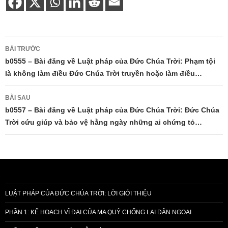
Điều
BÀI TRƯỚC
hướng
b0555 – Bài đăng về Luật pháp của Đức Chúa Trời: Phạm tội
là không làm điều Đức Chúa Trời truyền hoặc làm điều…
bài
viết
BÀI SAU
b0557 – Bài đăng về Luật pháp của Đức Chúa Trời: Đức Chúa
Trời cứu giúp và bảo vệ hằng ngày những ai chứng tỏ…
LUẬT PHÁP CỦA ĐỨC CHÚA TRỜI: LỜI GIỚI THIỆU
PHẦN 1: KẾ HOẠCH VĨ ĐẠI CỦA MA QUỶ CHỐNG LẠI DÂN NGOẠI