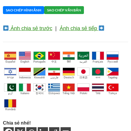
SAO CHÉP HÌNH ẢNH
SAO CHÉP VĂN BẢN
Ảnh chia sẻ trước
|
Ảnh chia sẻ tiếp
Español
English
Português
中文
हिंदी
العربية
Français
Русский
עברית
Indonesia
Kiswahili
فارسی
Deutsch
日本語
বাংলা
Tagalog
اُردو
Italiano
한국어
Ελληνικά
Tiếng Việt
Polski
ไทย
Türkçe
Română
Chia sẻ nhé!