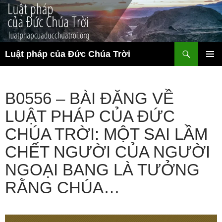
Chuyển
đến
nội
dung
Tìm
Luật pháp của Đức Chúa Trời
kiếm
TRÌNH
ĐƠN CƠ
SỞ
B0556 – BÀI ĐĂNG VỀ
LUẬT PHÁP CỦA ĐỨC
CHÚA TRỜI: MỘT SAI LẦM
CHẾT NGƯỜI CỦA NGƯỜI
NGOẠI BANG LÀ TƯỞNG
RẰNG CHÚA…