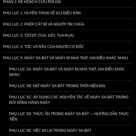
PHẦN 2: KẾ HOẠCH CỨU RỖI GIẢ
PHỤ LỤC 1: HUYỀN THOẠI VỀ 613 ĐIỀU RĂN
PHỤ LỤC 2: PHÉP CẮT BÌ VÀ NGƯỜI TIN CHÚA
PHỤ LỤC 3: TZITZIT (TUA, DÂY, TUA RUA)
PHỤ LỤC 4: TÓC VÀ RÂU CỦA NGƯỜI CƠ ĐỐC
PHỤ LỤC 5: NGÀY SA-BÁT VÀ NGÀY ĐI NHÀ THỜ, HAI ĐIỀU KHÁC NHAU
PHỤ LỤC 5A: NGÀY SA-BÁT VÀ NGÀY ĐI NHÀ THỜ, HAI ĐIỀU KHÁC
NHAU
PHỤ LỤC 5B: GIỮ NGÀY SA-BÁT TRONG THỜI HIỆN ĐẠI
PHỤ LỤC 5C: ÁP DỤNG CÁC NGUYÊN TẮC VỀ NGÀY SA-BÁT TRONG
ĐỜI SỐNG HẰNG NGÀY
PHỤ LỤC 5D: THỨC ĂN TRONG NGÀY SA-BÁT — HƯỚNG DẪN THỰC
TIỄN
PHỤ LỤC 5E: VIỆC ĐI LẠI TRONG NGÀY SA-BÁT