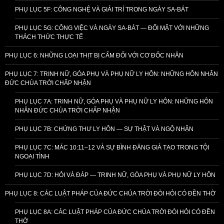
PHỤ LỤC 5F: CÔNG NGHỆ VÀ GIẢI TRÍ TRONG NGÀY SA-BÁT
PHỤ LỤC 5G: CÔNG VIỆC VÀ NGÀY SA-BÁT — ĐỐI MẶT VỚI NHỮNG
THÁCH THỨC THỰC TẾ
PHỤ LỤC 6: NHỮNG LOẠI THỊT BỊ CẤM ĐỐI VỚI CƠ ĐỐC NHÂN
PHỤ LỤC 7: TRINH NỮ, GÓA PHỤ VÀ PHỤ NỮ LY HÔN: NHỮNG HÔN NHÂN
ĐỨC CHÚA TRỜI CHẤP NHẬN
PHỤ LỤC 7A: TRINH NỮ, GÓA PHỤ VÀ PHỤ NỮ LY HÔN: NHỮNG HÔN
NHÂN ĐỨC CHÚA TRỜI CHẤP NHẬN
PHỤ LỤC 7B: CHỨNG THƯ LY HÔN — SỰ THẬT VÀ NGỘ NHẬN
PHỤ LỤC 7C: MÁC 10:11–12 VÀ SỰ BÌNH ĐẲNG GIẢ TẠO TRONG TỘI
NGOẠI TÌNH
PHỤ LỤC 7D: HỎI VÀ ĐÁP — TRINH NỮ, GÓA PHỤ VÀ PHỤ NỮ LY HÔN
PHỤ LỤC 8: CÁC LUẬT PHÁP CỦA ĐỨC CHÚA TRỜI ĐÒI HỎI CÓ ĐỀN THỜ
PHỤ LỤC 8A: CÁC LUẬT PHÁP CỦA ĐỨC CHÚA TRỜI ĐÒI HỎI CÓ ĐỀN
THỜ