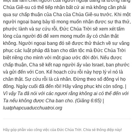
Một sai lầm chết người của người ngoại bang là tưởng rằng
Chúa Giê-su có thể tiếp nhận bất cứ ai mà không cần phải
qua sự chấp thuận của Cha của Chúa Giê-su trước. Khi một
người ngoại bang bày tỏ mong muốn nhận được sự tha thứ,
phước lành và sự cứu rỗi, Đức Chúa Trời sẽ xem xét tấm
lòng của người đó để xem mong muốn ấy có chân thật
không. Người ngoại bang đó sẽ được thử thách về sự vâng
phục các luật pháp đã ban cho dân tộc mà Đức Chúa Trời
biệt riêng cho mình với một giao ước đời đời. Nếu được
chấp thuận, Cha sẽ kết nạp người ấy vào Israel, ban phước
và gửi đến với Con. Kế hoạch cứu rỗi này hợp lý vì nó là
chân thật. Sự cứu rỗi là cá nhân. Đừng theo số đông vì họ
đông. Ngày cuối đã đến rồi! Hãy vâng phục khi còn sống. |
Vì vậy Ta đã nói với các ngươi rằng không ai có thể đến với
Ta nếu không được Cha ban cho. (Giăng 6:65) |
luatphapcuaducchuatroi.org
Hãy góp phần vào công việc của Đức Chúa Trời. Chia sẻ thông điệp này!