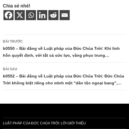
Chia sẻ nhé!
Điều
BÀI TRƯỚC
hướng
b0550 – Bài đăng về Luật pháp của Đức Chúa Trời: Khi linh
hồn quyết định, với tất cả sức lực, vâng phục trung…
bài
viết
BÀI SAU
b0552 – Bài đăng về Luật pháp của Đức Chúa Trời: Đức Chúa
Trời không biệt riêng cho mình một “dân tộc ngoại bang”,…
LUẬT PHÁP CỦA ĐỨC CHÚA TRỜI: LỜI GIỚI THIỆU