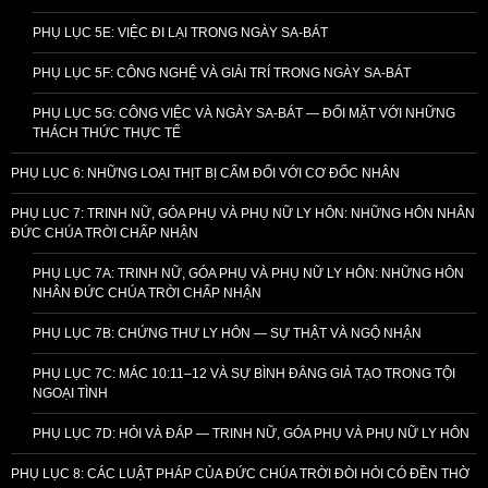
PHỤ LỤC 5E: VIỆC ĐI LẠI TRONG NGÀY SA-BÁT
PHỤ LỤC 5F: CÔNG NGHỆ VÀ GIẢI TRÍ TRONG NGÀY SA-BÁT
PHỤ LỤC 5G: CÔNG VIỆC VÀ NGÀY SA-BÁT — ĐỐI MẶT VỚI NHỮNG
THÁCH THỨC THỰC TẾ
PHỤ LỤC 6: NHỮNG LOẠI THỊT BỊ CẤM ĐỐI VỚI CƠ ĐỐC NHÂN
PHỤ LỤC 7: TRINH NỮ, GÓA PHỤ VÀ PHỤ NỮ LY HÔN: NHỮNG HÔN NHÂN
ĐỨC CHÚA TRỜI CHẤP NHẬN
PHỤ LỤC 7A: TRINH NỮ, GÓA PHỤ VÀ PHỤ NỮ LY HÔN: NHỮNG HÔN
NHÂN ĐỨC CHÚA TRỜI CHẤP NHẬN
PHỤ LỤC 7B: CHỨNG THƯ LY HÔN — SỰ THẬT VÀ NGỘ NHẬN
PHỤ LỤC 7C: MÁC 10:11–12 VÀ SỰ BÌNH ĐẲNG GIẢ TẠO TRONG TỘI
NGOẠI TÌNH
PHỤ LỤC 7D: HỎI VÀ ĐÁP — TRINH NỮ, GÓA PHỤ VÀ PHỤ NỮ LY HÔN
PHỤ LỤC 8: CÁC LUẬT PHÁP CỦA ĐỨC CHÚA TRỜI ĐÒI HỎI CÓ ĐỀN THỜ