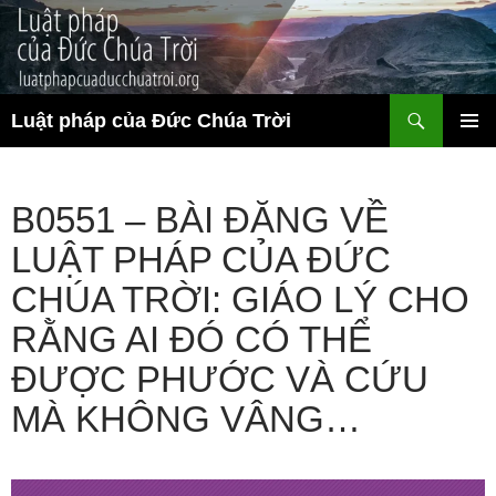
Chuyển
đến
nội
dung
Tìm
Luật pháp của Đức Chúa Trời
kiếm
TRÌNH
ĐƠN CƠ
SỞ
B0551 – BÀI ĐĂNG VỀ
LUẬT PHÁP CỦA ĐỨC
CHÚA TRỜI: GIÁO LÝ CHO
RẰNG AI ĐÓ CÓ THỂ
ĐƯỢC PHƯỚC VÀ CỨU
MÀ KHÔNG VÂNG…