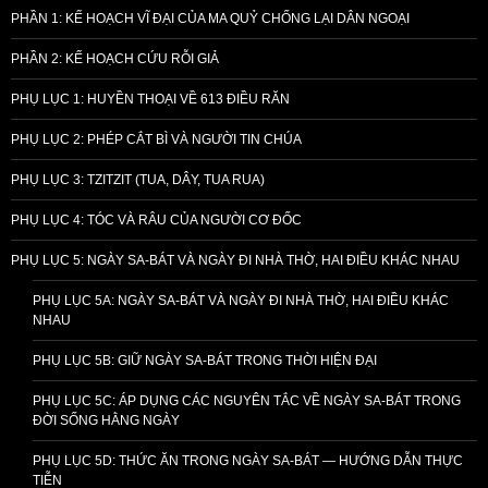
PHẦN 1: KẾ HOẠCH VĨ ĐẠI CỦA MA QUỶ CHỐNG LẠI DÂN NGOẠI
PHẦN 2: KẾ HOẠCH CỨU RỖI GIẢ
PHỤ LỤC 1: HUYỀN THOẠI VỀ 613 ĐIỀU RĂN
PHỤ LỤC 2: PHÉP CẮT BÌ VÀ NGƯỜI TIN CHÚA
PHỤ LỤC 3: TZITZIT (TUA, DÂY, TUA RUA)
PHỤ LỤC 4: TÓC VÀ RÂU CỦA NGƯỜI CƠ ĐỐC
PHỤ LỤC 5: NGÀY SA-BÁT VÀ NGÀY ĐI NHÀ THỜ, HAI ĐIỀU KHÁC NHAU
PHỤ LỤC 5A: NGÀY SA-BÁT VÀ NGÀY ĐI NHÀ THỜ, HAI ĐIỀU KHÁC
NHAU
PHỤ LỤC 5B: GIỮ NGÀY SA-BÁT TRONG THỜI HIỆN ĐẠI
PHỤ LỤC 5C: ÁP DỤNG CÁC NGUYÊN TẮC VỀ NGÀY SA-BÁT TRONG
ĐỜI SỐNG HẰNG NGÀY
PHỤ LỤC 5D: THỨC ĂN TRONG NGÀY SA-BÁT — HƯỚNG DẪN THỰC
TIỄN