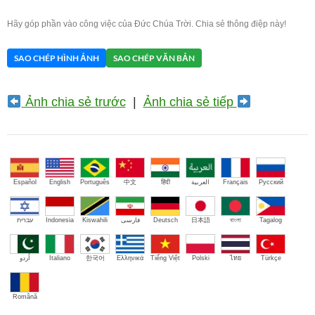
Hãy góp phần vào công việc của Đức Chúa Trời. Chia sẻ thông điệp này!
SAO CHÉP HÌNH ẢNH
SAO CHÉP VĂN BẢN
Ảnh chia sẻ trước
|
Ảnh chia sẻ tiếp
Español
English
Português
中文
हिंदी
العربية
Français
Русский
עברית
Indonesia
Kiswahili
فارسی
Deutsch
日本語
বাংলা
Tagalog
اُردو
Italiano
한국어
Ελληνικά
Tiếng Việt
Polski
ไทย
Türkçe
Română