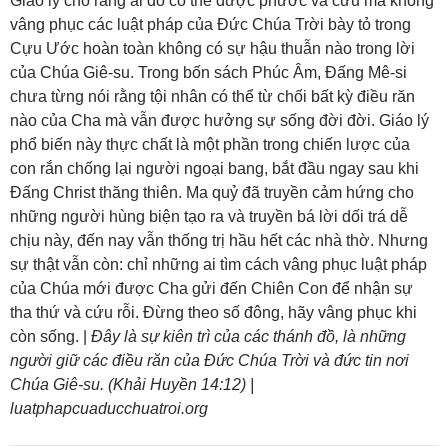
Giáo lý cho rằng ai đó có thể được phước và cứu mà không
vâng phục các luật pháp của Đức Chúa Trời bày tỏ trong
Cựu Ước hoàn toàn không có sự hậu thuẫn nào trong lời
của Chúa Giê-su. Trong bốn sách Phúc Âm, Đấng Mê-si
chưa từng nói rằng tội nhân có thể từ chối bất kỳ điều răn
nào của Cha mà vẫn được hưởng sự sống đời đời. Giáo lý
phổ biến này thực chất là một phần trong chiến lược của
con rắn chống lại người ngoại bang, bắt đầu ngay sau khi
Đấng Christ thăng thiên. Ma quỷ đã truyền cảm hứng cho
những người hùng biện tạo ra và truyền bá lời dối trá dễ
chịu này, đến nay vẫn thống trị hầu hết các nhà thờ. Nhưng
sự thật vẫn còn: chỉ những ai tìm cách vâng phục luật pháp
của Chúa mới được Cha gửi đến Chiên Con để nhận sự
tha thứ và cứu rỗi. Đừng theo số đông, hãy vâng phục khi
còn sống. |
Đây là sự kiên trì của các thánh đồ, là những
người giữ các điều răn của Đức Chúa Trời và đức tin nơi
Chúa Giê-su. (Khải Huyền 14:12) |
luatphapcuaducchuatroi.org