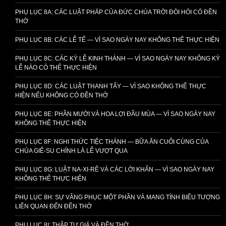
PHỤ LỤC 8A: CÁC LUẬT PHÁP CỦA ĐỨC CHÚA TRỜI ĐÒI HỎI CÓ ĐỀN
THỜ
PHỤ LỤC 8B: CÁC LỄ TẾ — VÌ SAO NGÀY NAY KHÔNG THỂ THỰC HIỆN
PHỤ LỤC 8C: CÁC KỲ LỄ KINH THÁNH — VÌ SAO NGÀY NAY KHÔNG KỲ
LỄ NÀO CÓ THỂ THỰC HIỆN
PHỤ LỤC 8D: CÁC LUẬT THANH TẨY — VÌ SAO KHÔNG THỂ THỰC
HIỆN NẾU KHÔNG CÓ ĐỀN THỜ
PHỤ LỤC 8E: PHẦN MƯỜI VÀ HOA LỢI ĐẦU MÙA — VÌ SAO NGÀY NAY
KHÔNG THỂ THỰC HIỆN
PHỤ LỤC 8F: NGHI THỨC TIỆC THÁNH — BỮA ĂN CUỐI CÙNG CỦA
CHÚA GIÊ-SU CHÍNH LÀ LỄ VƯỢT QUA
PHỤ LỤC 8G: LUẬT NA-XI-RÊ VÀ CÁC LỜI KHẤN — VÌ SAO NGÀY NAY
KHÔNG THỂ THỰC HIỆN
PHỤ LỤC 8H: SỰ VÂNG PHỤC MỘT PHẦN VÀ MANG TÍNH BIỂU TƯỢNG
LIÊN QUAN ĐẾN ĐỀN THỜ
PHỤ LỤC 8I: THẬP TỰ GIÁ VÀ ĐỀN THỜ