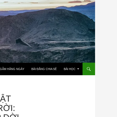
NGẪM HẰNG NGÀY
BÀI ĐĂNG CHIA SẺ
BÀI HỌC
UẬT
ỜI: