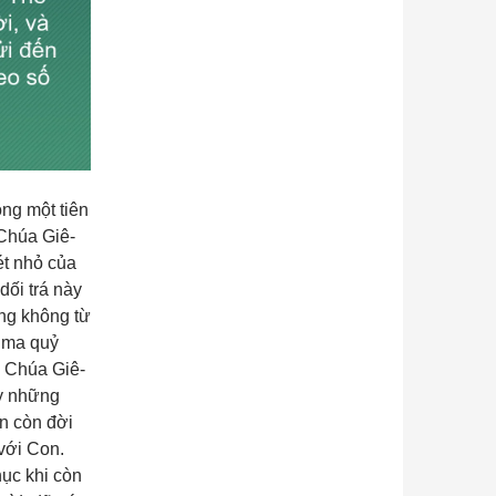
ng một tiên
 Chúa Giê-
ét nhỏ của
dối trá này
ũng không từ
a ma quỷ
i Chúa Giê-
ạy những
n còn đời
với Con.
hục khi còn