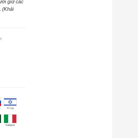
ười giữ các
. (Khải
!
й
עברית
Italiano