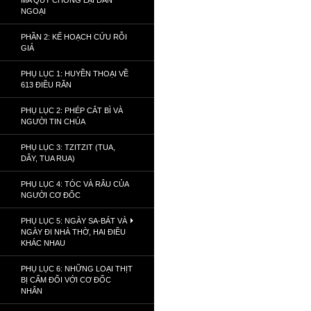
MA QUỶ CHỐNG LẠI DÂN
NGOẠI
PHẦN 2: KẾ HOẠCH CỨU RỖI
GIẢ
PHỤ LỤC 1: HUYỀN THOẠI VỀ
613 ĐIỀU RĂN
PHỤ LỤC 2: PHÉP CẮT BÌ VÀ
NGƯỜI TIN CHÚA
PHỤ LỤC 3: TZITZIT (TUA,
DÂY, TUA RUA)
PHỤ LỤC 4: TÓC VÀ RÂU CỦA
NGƯỜI CƠ ĐỐC
PHỤ LỤC 5: NGÀY SA-BÁT VÀ
NGÀY ĐI NHÀ THỜ, HAI ĐIỀU
KHÁC NHAU
PHỤ LỤC 6: NHỮNG LOẠI THỊT
BỊ CẤM ĐỐI VỚI CƠ ĐỐC
NHÂN