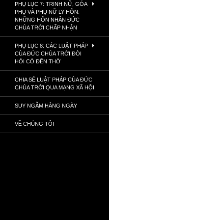
PHỤ LỤC 7: TRINH NỮ, GÓA
PHỤ VÀ PHỤ NỮ LY HÔN:
NHỮNG HÔN NHÂN ĐỨC
CHÚA TRỜI CHẤP NHẬN
PHỤ LỤC 8: CÁC LUẬT PHÁP
CỦA ĐỨC CHÚA TRỜI ĐÒI
HỎI CÓ ĐỀN THỜ
CHIA SẺ LUẬT PHÁP CỦA ĐỨC
CHÚA TRỜI QUA MẠNG XÃ HỘI
SUY NGẪM HẰNG NGÀY
VỀ CHÚNG TÔI