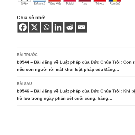
한국어
Ελληνικά
Tiếng Việt
Polski
ไทย
Türkçe
Română
Chia sẻ nhé!
Điều
BÀI TRƯỚC
hướng
b0544 – Bài đăng về Luật pháp của Đức Chúa Trời: Con r
nếu con người rời mắt khỏi luật pháp của Đấng…
bài
viết
BÀI SAU
b0546 – Bài đăng về Luật pháp của Đức Chúa Trời: Khi bị
hồ lửa trong ngày phán xét cuối cùng, hàng…