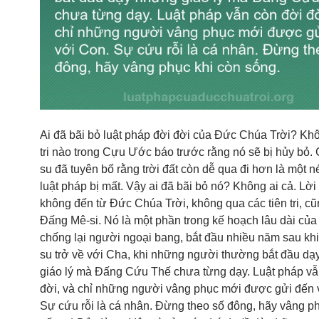
Ai đã bãi bỏ luật pháp đời đời của Đức Chúa Trời? Khô
tri nào trong Cựu Ước báo trước rằng nó sẽ bị hủy bỏ.
su đã tuyên bố rằng trời đất còn dễ qua đi hơn là một n
luật pháp bị mất. Vậy ai đã bãi bỏ nó? Không ai cả. Lời 
không đến từ Đức Chúa Trời, không qua các tiên tri, c
Đấng Mê-si. Nó là một phần trong kế hoạch lâu dài củ
chống lại người ngoại bang, bắt đầu nhiều năm sau kh
su trở về với Cha, khi những người thường bắt đầu d
giáo lý mà Đấng Cứu Thế chưa từng dạy. Luật pháp vẫ
đời, và chỉ những người vâng phục mới được gửi đến 
Sự cứu rỗi là cá nhân. Đừng theo số đông, hãy vâng p