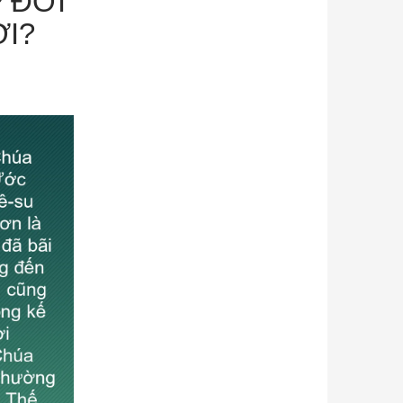
P ĐỜI
I?