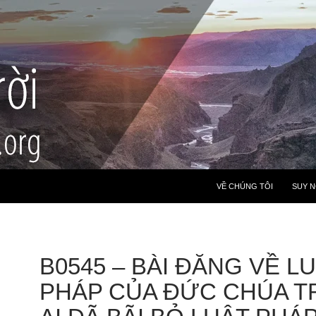
VỀ CHÚNG TÔI
SUY 
B0545 – BÀI ĐĂNG VỀ L
PHÁP CỦA ĐỨC CHÚA TR