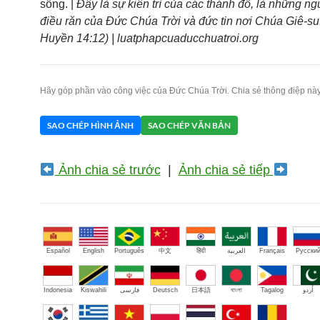
sống. |
Đây là sự kiên trì của các thánh đồ, là những ng
điều răn của Đức Chúa Trời và đức tin nơi Chúa Giê-su
Huyền 14:12) | luatphapcuaducchuatroi.org
Hãy góp phần vào công việc của Đức Chúa Trời. Chia sẻ thông điệp này
SAO CHÉP HÌNH ẢNH
SAO CHÉP VĂN BẢN
Ảnh chia sẻ trước
|
Ảnh chia sẻ tiếp
Español
English
Português
中文
हिंदी
العربية
Français
Русски
Indonesia
Kiswahili
فارسی
Deutsch
日本語
বাংলা
Tagalog
اُردو