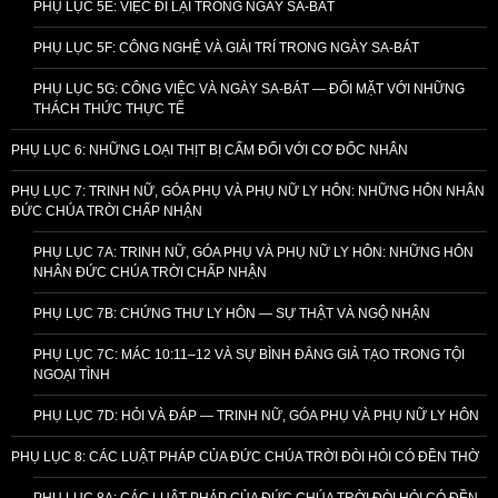
PHỤ LỤC 5E: VIỆC ĐI LẠI TRONG NGÀY SA-BÁT
PHỤ LỤC 5F: CÔNG NGHỆ VÀ GIẢI TRÍ TRONG NGÀY SA-BÁT
PHỤ LỤC 5G: CÔNG VIỆC VÀ NGÀY SA-BÁT — ĐỐI MẶT VỚI NHỮNG
THÁCH THỨC THỰC TẾ
PHỤ LỤC 6: NHỮNG LOẠI THỊT BỊ CẤM ĐỐI VỚI CƠ ĐỐC NHÂN
PHỤ LỤC 7: TRINH NỮ, GÓA PHỤ VÀ PHỤ NỮ LY HÔN: NHỮNG HÔN NHÂN
ĐỨC CHÚA TRỜI CHẤP NHẬN
PHỤ LỤC 7A: TRINH NỮ, GÓA PHỤ VÀ PHỤ NỮ LY HÔN: NHỮNG HÔN
NHÂN ĐỨC CHÚA TRỜI CHẤP NHẬN
PHỤ LỤC 7B: CHỨNG THƯ LY HÔN — SỰ THẬT VÀ NGỘ NHẬN
PHỤ LỤC 7C: MÁC 10:11–12 VÀ SỰ BÌNH ĐẲNG GIẢ TẠO TRONG TỘI
NGOẠI TÌNH
PHỤ LỤC 7D: HỎI VÀ ĐÁP — TRINH NỮ, GÓA PHỤ VÀ PHỤ NỮ LY HÔN
PHỤ LỤC 8: CÁC LUẬT PHÁP CỦA ĐỨC CHÚA TRỜI ĐÒI HỎI CÓ ĐỀN THỜ
PHỤ LỤC 8A: CÁC LUẬT PHÁP CỦA ĐỨC CHÚA TRỜI ĐÒI HỎI CÓ ĐỀN