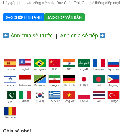
Hãy góp phần vào công việc của Đức Chúa Trời. Chia sẻ thông điệp này!
SAO CHÉP HÌNH ẢNH
SAO CHÉP VĂN BẢN
Ảnh chia sẻ trước
|
Ảnh chia sẻ tiếp
Español
English
Português
中文
हिंदी
العربية
Français
Русский
עברית
Indonesia
Kiswahili
فارسی
Deutsch
日本語
বাংলা
Tagalog
اُردو
Italiano
한국어
Ελληνικά
Tiếng Việt
Polski
ไทย
Türkçe
Română
Chia sẻ nhé!