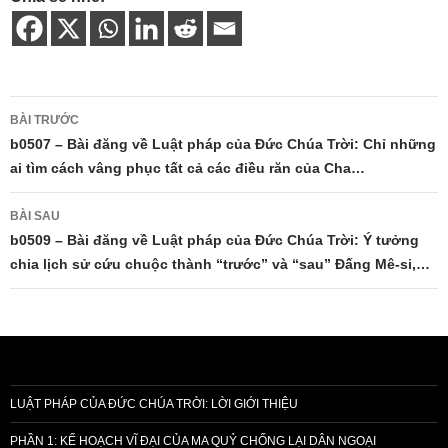
Điều
BÀI TRƯỚC
hướng
b0507 – Bài đăng về Luật pháp của Đức Chúa Trời: Chỉ những
ai tìm cách vâng phục tất cả các điều răn của Cha…
bài
viết
BÀI SAU
b0509 – Bài đăng về Luật pháp của Đức Chúa Trời: Ý tưởng
chia lịch sử cứu chuộc thành “trước” và “sau” Đấng Mê-si,…
LUẬT PHÁP CỦA ĐỨC CHÚA TRỜI: LỜI GIỚI THIỆU
PHẦN 1: KẾ HOẠCH VĨ ĐẠI CỦA MA QUỶ CHỐNG LẠI DÂN NGOẠI