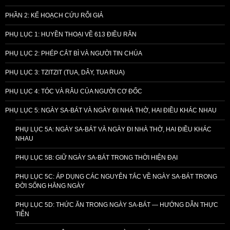
PHẦN 2: KẾ HOẠCH CỨU RỖI GIẢ
PHỤ LỤC 1: HUYỀN THOẠI VỀ 613 ĐIỀU RĂN
PHỤ LỤC 2: PHÉP CẮT BÌ VÀ NGƯỜI TIN CHÚA
PHỤ LỤC 3: TZITZIT (TUA, DÂY, TUA RUA)
PHỤ LỤC 4: TÓC VÀ RÂU CỦA NGƯỜI CƠ ĐỐC
PHỤ LỤC 5: NGÀY SA-BÁT VÀ NGÀY ĐI NHÀ THỜ, HAI ĐIỀU KHÁC NHAU
PHỤ LỤC 5A: NGÀY SA-BÁT VÀ NGÀY ĐI NHÀ THỜ, HAI ĐIỀU KHÁC
NHAU
PHỤ LỤC 5B: GIỮ NGÀY SA-BÁT TRONG THỜI HIỆN ĐẠI
PHỤ LỤC 5C: ÁP DỤNG CÁC NGUYÊN TẮC VỀ NGÀY SA-BÁT TRONG
ĐỜI SỐNG HẰNG NGÀY
PHỤ LỤC 5D: THỨC ĂN TRONG NGÀY SA-BÁT — HƯỚNG DẪN THỰC
TIỄN