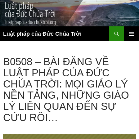
Chuyển
đến
nội
dung
Tìm
Luật pháp của Đức Chúa Trời
kiếm
TRÌNH
ĐƠN CƠ
SỞ
B0508 – BÀI ĐĂNG VỀ
LUẬT PHÁP CỦA ĐỨC
CHÚA TRỜI: MỌI GIÁO LÝ
NỀN TẢNG, NHỮNG GIÁO
LÝ LIÊN QUAN ĐẾN SỰ
CỨU RỖI…