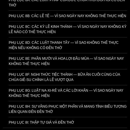
THỜ
PHỤ LỤC 8B: CÁC LỄ TẾ — VÌ SAO NGÀY NAY KHÔNG THỂ THỰC HIỆN
PHỤ LỤC 8C: CÁC KỲ LỄ KINH THÁNH — VÌ SAO NGÀY NAY KHÔNG KỲ
LỄ NÀO CÓ THỂ THỰC HIỆN
PHỤ LỤC 8D: CÁC LUẬT THANH TẨY — VÌ SAO KHÔNG THỂ THỰC
HIỆN NẾU KHÔNG CÓ ĐỀN THỜ
PHỤ LỤC 8E: PHẦN MƯỜI VÀ HOA LỢI ĐẦU MÙA — VÌ SAO NGÀY NAY
KHÔNG THỂ THỰC HIỆN
PHỤ LỤC 8F: NGHI THỨC TIỆC THÁNH — BỮA ĂN CUỐI CÙNG CỦA
CHÚA GIÊ-SU CHÍNH LÀ LỄ VƯỢT QUA
PHỤ LỤC 8G: LUẬT NA-XI-RÊ VÀ CÁC LỜI KHẤN — VÌ SAO NGÀY NAY
KHÔNG THỂ THỰC HIỆN
PHỤ LỤC 8H: SỰ VÂNG PHỤC MỘT PHẦN VÀ MANG TÍNH BIỂU TƯỢNG
LIÊN QUAN ĐẾN ĐỀN THỜ
PHỤ LỤC 8I: THẬP TỰ GIÁ VÀ ĐỀN THỜ