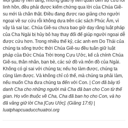
Mọi giáo lý nền tảng, những giáo lý liên quan đến sự cứu rỗi
linh hồn, đều phải được kiểm chứng qua lời của Chúa Giê-
su mới là chân thật. Điều đang được rao giảng cho người
ngoại về sự cứu rỗi không dựa trên các sách Phúc Âm, vì
vậy là sai lạc. Chúa Giê-su chưa bao giờ dạy rằng luật pháp
của Cha Ngài bị hủy bỏ hay thay đổi để giúp người ngoại dễ
được cứu hơn. Trong nhiều thế kỷ, các anh em Do Thái của
chúng ta sống trước thời Chúa Giê-su đều tuân giữ luật
pháp của Đức Chúa Trời trong Cựu Ước, kể cả chính Chúa
Giê-su, thân nhân, bạn bè, các sứ đồ và môn đồ của Ngài.
Không có gì sai với chúng ta; nếu họ làm được, chúng ta
cũng làm được. Và không chỉ có thể, mà chúng ta phải làm,
nếu muốn Cha đưa chúng ta đến với Con. |
Con đã bày tỏ
danh Cha cho những người mà Cha đã ban cho Con từ thế
gian. Họ vốn thuộc về Cha, Cha đã ban họ cho Con, và họ
đã vâng giữ lời Cha [Cựu Ước]. (Giăng 17:6) |
luatphapcuaducchuatroi.org