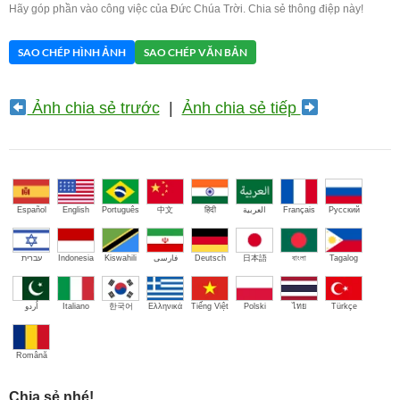
Hãy góp phần vào công việc của Đức Chúa Trời. Chia sẻ thông điệp này!
SAO CHÉP HÌNH ẢNH
SAO CHÉP VĂN BẢN
Ảnh chia sẻ trước
|
Ảnh chia sẻ tiếp
Español
English
Português
中文
हिंदी
العربية
Français
Русский
עברית
Indonesia
Kiswahili
فارسی
Deutsch
日本語
বাংলা
Tagalog
اُردو
Italiano
한국어
Ελληνικά
Tiếng Việt
Polski
ไทย
Türkçe
Română
Chia sẻ nhé!