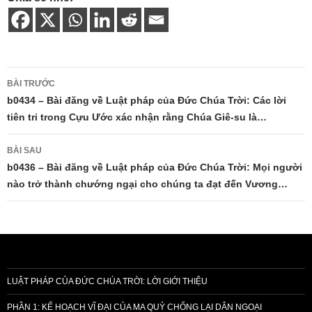
Điều
BÀI TRƯỚC
hướng
b0434 – Bài đăng về Luật pháp của Đức Chúa Trời: Các lời
tiên tri trong Cựu Ước xác nhận rằng Chúa Giê-su là…
bài
viết
BÀI SAU
b0436 – Bài đăng về Luật pháp của Đức Chúa Trời: Mọi người
nào trở thành chướng ngại cho chúng ta đạt đến Vương…
LUẬT PHÁP CỦA ĐỨC CHÚA TRỜI: LỜI GIỚI THIỆU
PHẦN 1: KẾ HOẠCH VĨ ĐẠI CỦA MA QUỶ CHỐNG LẠI DÂN NGOẠI