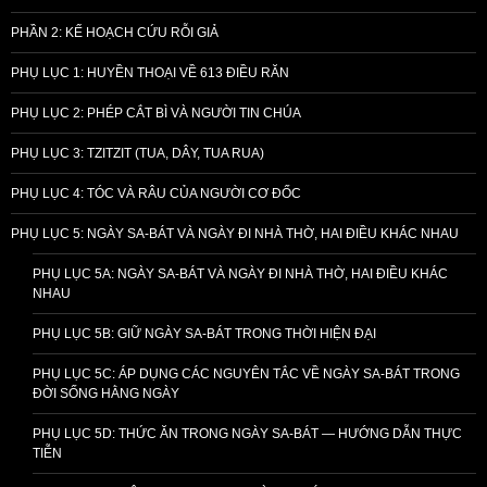
PHẦN 2: KẾ HOẠCH CỨU RỖI GIẢ
PHỤ LỤC 1: HUYỀN THOẠI VỀ 613 ĐIỀU RĂN
PHỤ LỤC 2: PHÉP CẮT BÌ VÀ NGƯỜI TIN CHÚA
PHỤ LỤC 3: TZITZIT (TUA, DÂY, TUA RUA)
PHỤ LỤC 4: TÓC VÀ RÂU CỦA NGƯỜI CƠ ĐỐC
PHỤ LỤC 5: NGÀY SA-BÁT VÀ NGÀY ĐI NHÀ THỜ, HAI ĐIỀU KHÁC NHAU
PHỤ LỤC 5A: NGÀY SA-BÁT VÀ NGÀY ĐI NHÀ THỜ, HAI ĐIỀU KHÁC
NHAU
PHỤ LỤC 5B: GIỮ NGÀY SA-BÁT TRONG THỜI HIỆN ĐẠI
PHỤ LỤC 5C: ÁP DỤNG CÁC NGUYÊN TẮC VỀ NGÀY SA-BÁT TRONG
ĐỜI SỐNG HẰNG NGÀY
PHỤ LỤC 5D: THỨC ĂN TRONG NGÀY SA-BÁT — HƯỚNG DẪN THỰC
TIỄN