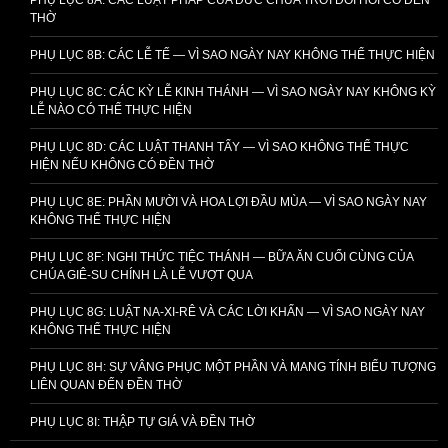
THỜ
PHỤ LỤC 8B: CÁC LỄ TẾ — VÌ SAO NGÀY NAY KHÔNG THỂ THỰC HIỆN
PHỤ LỤC 8C: CÁC KỲ LỄ KINH THÁNH — VÌ SAO NGÀY NAY KHÔNG KỲ
LỄ NÀO CÓ THỂ THỰC HIỆN
PHỤ LỤC 8D: CÁC LUẬT THANH TẨY — VÌ SAO KHÔNG THỂ THỰC
HIỆN NẾU KHÔNG CÓ ĐỀN THỜ
PHỤ LỤC 8E: PHẦN MƯỜI VÀ HOA LỢI ĐẦU MÙA — VÌ SAO NGÀY NAY
KHÔNG THỂ THỰC HIỆN
PHỤ LỤC 8F: NGHI THỨC TIỆC THÁNH — BỮA ĂN CUỐI CÙNG CỦA
CHÚA GIÊ-SU CHÍNH LÀ LỄ VƯỢT QUA
PHỤ LỤC 8G: LUẬT NA-XI-RÊ VÀ CÁC LỜI KHẤN — VÌ SAO NGÀY NAY
KHÔNG THỂ THỰC HIỆN
PHỤ LỤC 8H: SỰ VÂNG PHỤC MỘT PHẦN VÀ MANG TÍNH BIỂU TƯỢNG
LIÊN QUAN ĐẾN ĐỀN THỜ
PHỤ LỤC 8I: THẬP TỰ GIÁ VÀ ĐỀN THỜ