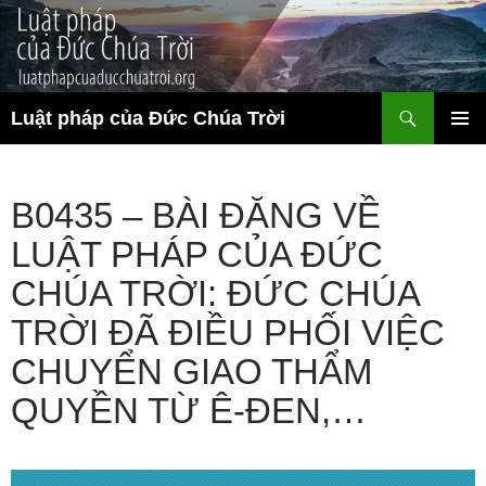
Chuyển
đến
nội
dung
Tìm
Luật pháp của Đức Chúa Trời
kiếm
TRÌNH
ĐƠN CƠ
SỞ
B0435 – BÀI ĐĂNG VỀ
LUẬT PHÁP CỦA ĐỨC
CHÚA TRỜI: ĐỨC CHÚA
TRỜI ĐÃ ĐIỀU PHỐI VIỆC
CHUYỂN GIAO THẨM
QUYỀN TỪ Ê-ĐEN,…