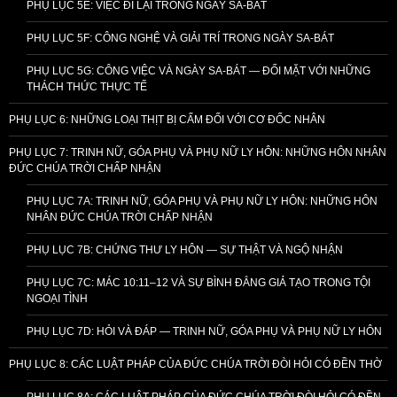
PHỤ LỤC 5E: VIỆC ĐI LẠI TRONG NGÀY SA-BÁT
PHỤ LỤC 5F: CÔNG NGHỆ VÀ GIẢI TRÍ TRONG NGÀY SA-BÁT
PHỤ LỤC 5G: CÔNG VIỆC VÀ NGÀY SA-BÁT — ĐỐI MẶT VỚI NHỮNG
THÁCH THỨC THỰC TẾ
PHỤ LỤC 6: NHỮNG LOẠI THỊT BỊ CẤM ĐỐI VỚI CƠ ĐỐC NHÂN
PHỤ LỤC 7: TRINH NỮ, GÓA PHỤ VÀ PHỤ NỮ LY HÔN: NHỮNG HÔN NHÂN
ĐỨC CHÚA TRỜI CHẤP NHẬN
PHỤ LỤC 7A: TRINH NỮ, GÓA PHỤ VÀ PHỤ NỮ LY HÔN: NHỮNG HÔN
NHÂN ĐỨC CHÚA TRỜI CHẤP NHẬN
PHỤ LỤC 7B: CHỨNG THƯ LY HÔN — SỰ THẬT VÀ NGỘ NHẬN
PHỤ LỤC 7C: MÁC 10:11–12 VÀ SỰ BÌNH ĐẲNG GIẢ TẠO TRONG TỘI
NGOẠI TÌNH
PHỤ LỤC 7D: HỎI VÀ ĐÁP — TRINH NỮ, GÓA PHỤ VÀ PHỤ NỮ LY HÔN
PHỤ LỤC 8: CÁC LUẬT PHÁP CỦA ĐỨC CHÚA TRỜI ĐÒI HỎI CÓ ĐỀN THỜ
PHỤ LỤC 8A: CÁC LUẬT PHÁP CỦA ĐỨC CHÚA TRỜI ĐÒI HỎI CÓ ĐỀN