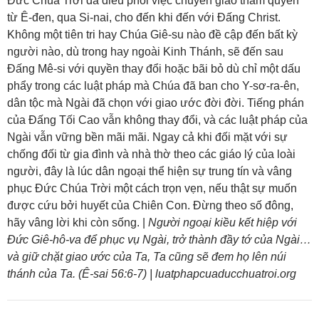
Đức Chúa Trời đã điều phối việc chuyển giao thẩm quyền
từ Ê-đen, qua Si-nai, cho đến khi đến với Đấng Christ.
Không một tiên tri hay Chúa Giê-su nào đề cập đến bất kỳ
người nào, dù trong hay ngoài Kinh Thánh, sẽ đến sau
Đấng Mê-si với quyền thay đổi hoặc bãi bỏ dù chỉ một dấu
phẩy trong các luật pháp mà Chúa đã ban cho Y-sơ-ra-ên,
dân tộc mà Ngài đã chọn với giao ước đời đời. Tiếng phán
của Đấng Tối Cao vẫn không thay đổi, và các luật pháp của
Ngài vẫn vững bền mãi mãi. Ngay cả khi đối mặt với sự
chống đối từ gia đình và nhà thờ theo các giáo lý của loài
người, đây là lúc dân ngoại thể hiện sự trung tín và vâng
phục Đức Chúa Trời một cách trọn vẹn, nếu thật sự muốn
được cứu bởi huyết của Chiên Con. Đừng theo số đông,
hãy vâng lời khi còn sống. |
Người ngoại kiều kết hiệp với
Đức Giê-hô-va để phục vụ Ngài, trở thành đầy tớ của Ngài…
và giữ chặt giao ước của Ta, Ta cũng sẽ đem họ lên núi
thánh của Ta. (Ê-sai 56:6-7) | luatphapcuaducchuatroi.org