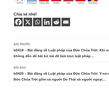
한국어
Ελληνικά
Tiếng Việt
Polski
ไทย
Türkçe
Română
Chia sẻ nhé!
Điều
BÀI TRƯỚC
hướng
b0418 – Bài đăng về Luật pháp của Đức Chúa Trời: Khi n
không đến để bãi bỏ mà để làm trọn luật pháp…
bài
viết
BÀI SAU
b0420 – Bài đăng về Luật pháp của Đức Chúa Trời: Y-sơ-
Đức Chúa Trời gồm cả người Do Thái và người ngoại…