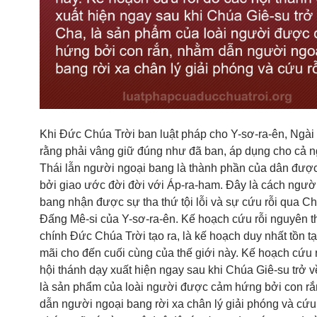
Khi Đức Chúa Trời ban luật pháp cho Y-sơ-ra-ên, Ngài 
rằng phải vâng giữ đúng như đã ban, áp dụng cho cả 
Thái lẫn người ngoại bang là thành phần của dân được 
bởi giao ước đời đời với Áp-ra-ham. Đây là cách ngườ
bang nhận được sự tha thứ tội lỗi và sự cứu rỗi qua C
Đấng Mê-si của Y-sơ-ra-ên. Kế hoạch cứu rỗi nguyên t
chính Đức Chúa Trời tạo ra, là kế hoạch duy nhất tồn tạ
mãi cho đến cuối cùng của thế giới này. Kế hoạch cứu 
hội thánh dạy xuất hiện ngay sau khi Chúa Giê-su trở v
là sản phẩm của loài người được cảm hứng bởi con r
dẫn người ngoại bang rời xa chân lý giải phóng và cứu 