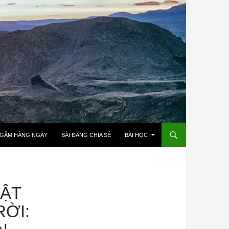
NGẪM HẰNG NGÀY
BÀI ĐĂNG CHIA SẺ
BÀI HỌC
UẬT
ỜI: