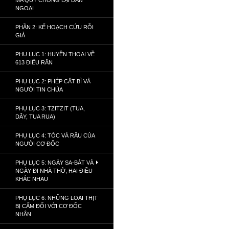
MA QUỶ CHỐNG LẠI DÂN
NGOẠI
PHẦN 2: KẾ HOẠCH CỨU RỖI
GIẢ
PHỤ LỤC 1: HUYỀN THOẠI VỀ
613 ĐIỀU RĂN
PHỤ LỤC 2: PHÉP CẮT BÌ VÀ
NGƯỜI TIN CHÚA
PHỤ LỤC 3: TZITZIT (TUA,
DÂY, TUA RUA)
PHỤ LỤC 4: TÓC VÀ RÂU CỦA
NGƯỜI CƠ ĐỐC
PHỤ LỤC 5: NGÀY SA-BÁT VÀ
NGÀY ĐI NHÀ THỜ, HAI ĐIỀU
KHÁC NHAU
PHỤ LỤC 6: NHỮNG LOẠI THỊT
BỊ CẤM ĐỐI VỚI CƠ ĐỐC
NHÂN