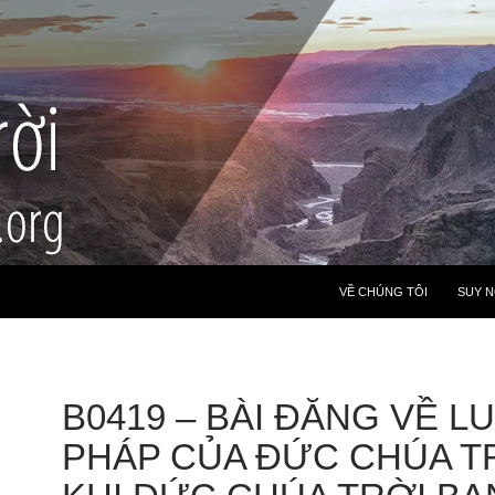
VỀ CHÚNG TÔI
SUY 
B0419 – BÀI ĐĂNG VỀ L
PHÁP CỦA ĐỨC CHÚA TR