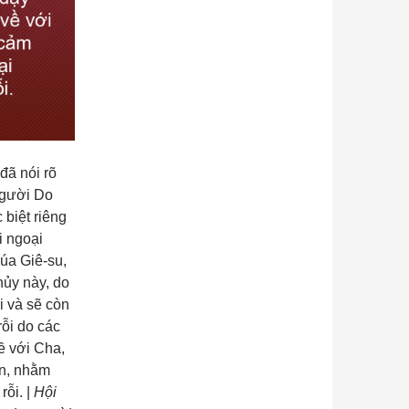
đã nói rõ
người Do
biệt riêng
i ngoại
húa Giê-su,
hủy này, do
i và sẽ còn
rỗi do các
ề với Cha,
ắn, nhằm
rỗi. |
Hội