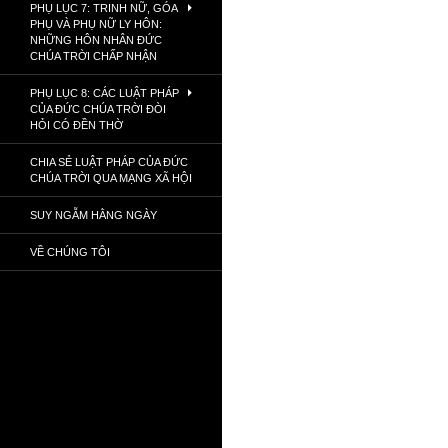
PHỤ LỤC 7: TRINH NỮ, GÓA
PHỤ VÀ PHỤ NỮ LY HÔN:
NHỮNG HÔN NHÂN ĐỨC
CHÚA TRỜI CHẤP NHẬN
PHỤ LỤC 8: CÁC LUẬT PHÁP
CỦA ĐỨC CHÚA TRỜI ĐÒI
HỎI CÓ ĐỀN THỜ
CHIA SẺ LUẬT PHÁP CỦA ĐỨC
CHÚA TRỜI QUA MẠNG XÃ HỘI
SUY NGẪM HẰNG NGÀY
VỀ CHÚNG TÔI