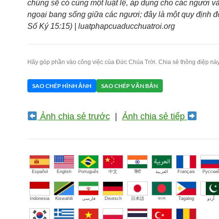
chúng sẽ có cùng một luật lệ, áp dụng cho các ngươi v
ngoại bang sống giữa các ngươi; đây là một quy định đ
Số Ký 15:15) | luatphapcuaducchuatroi.org
Hãy góp phần vào công việc của Đức Chúa Trời. Chia sẻ thông điệp này
SAO CHÉP HÌNH ẢNH
SAO CHÉP VĂN BẢN
Ảnh chia sẻ trước
|
Ảnh chia sẻ tiếp
Español
English
Português
中文
हिंदी
العربية
Français
Русски
Indonesia
Kiswahili
فارسی
Deutsch
日本語
বাংলা
Tagalog
اُردو