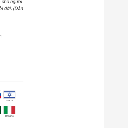
à cho người
ời đời. (Dân
!
й
עברית
Italiano