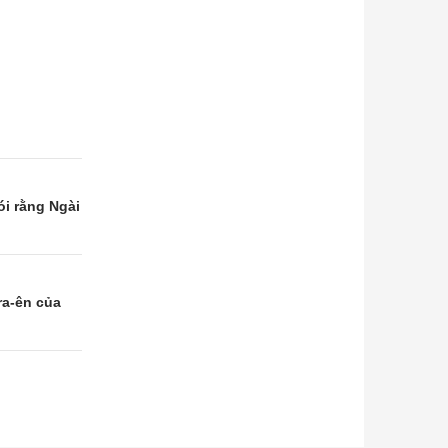
ói rằng Ngài
ra-ên của