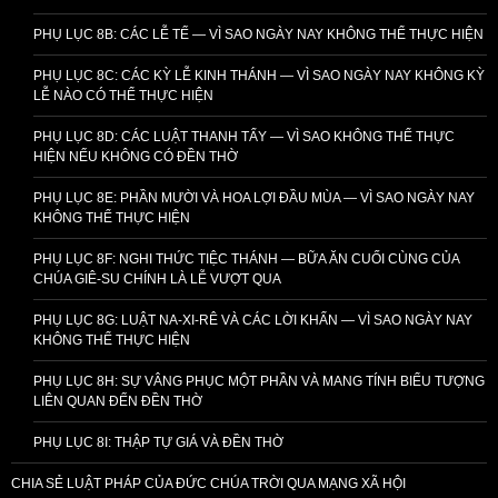
PHỤ LỤC 8B: CÁC LỄ TẾ — VÌ SAO NGÀY NAY KHÔNG THỂ THỰC HIỆN
PHỤ LỤC 8C: CÁC KỲ LỄ KINH THÁNH — VÌ SAO NGÀY NAY KHÔNG KỲ
LỄ NÀO CÓ THỂ THỰC HIỆN
PHỤ LỤC 8D: CÁC LUẬT THANH TẨY — VÌ SAO KHÔNG THỂ THỰC
HIỆN NẾU KHÔNG CÓ ĐỀN THỜ
PHỤ LỤC 8E: PHẦN MƯỜI VÀ HOA LỢI ĐẦU MÙA — VÌ SAO NGÀY NAY
KHÔNG THỂ THỰC HIỆN
PHỤ LỤC 8F: NGHI THỨC TIỆC THÁNH — BỮA ĂN CUỐI CÙNG CỦA
CHÚA GIÊ-SU CHÍNH LÀ LỄ VƯỢT QUA
PHỤ LỤC 8G: LUẬT NA-XI-RÊ VÀ CÁC LỜI KHẤN — VÌ SAO NGÀY NAY
KHÔNG THỂ THỰC HIỆN
PHỤ LỤC 8H: SỰ VÂNG PHỤC MỘT PHẦN VÀ MANG TÍNH BIỂU TƯỢNG
LIÊN QUAN ĐẾN ĐỀN THỜ
PHỤ LỤC 8I: THẬP TỰ GIÁ VÀ ĐỀN THỜ
CHIA SẺ LUẬT PHÁP CỦA ĐỨC CHÚA TRỜI QUA MẠNG XÃ HỘI