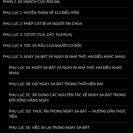
PHẦN 2: KẾ HOẠCH CỨU RỖI GIẢ
PHỤ LỤC 1: HUYỀN THOẠI VỀ 613 ĐIỀU RĂN
PHỤ LỤC 2: PHÉP CẮT BÌ VÀ NGƯỜI TIN CHÚA
PHỤ LỤC 3: TZITZIT (TUA, DÂY, TUA RUA)
PHỤ LỤC 4: TÓC VÀ RÂU CỦA NGƯỜI CƠ ĐỐC
PHỤ LỤC 5: NGÀY SA-BÁT VÀ NGÀY ĐI NHÀ THỜ, HAI ĐIỀU KHÁC NHAU
PHỤ LỤC 5A: NGÀY SA-BÁT VÀ NGÀY ĐI NHÀ THỜ, HAI ĐIỀU KHÁC
NHAU
PHỤ LỤC 5B: GIỮ NGÀY SA-BÁT TRONG THỜI HIỆN ĐẠI
PHỤ LỤC 5C: ÁP DỤNG CÁC NGUYÊN TẮC VỀ NGÀY SA-BÁT TRONG
ĐỜI SỐNG HẰNG NGÀY
PHỤ LỤC 5D: THỨC ĂN TRONG NGÀY SA-BÁT — HƯỚNG DẪN THỰC
TIỄN
PHỤ LỤC 5E: VIỆC ĐI LẠI TRONG NGÀY SA-BÁT