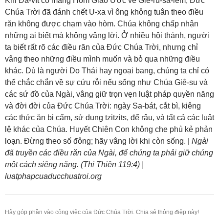
Khi Đa-vít cố mang Hòm Giao Ước về Giê-ru-sa-lem, Đức
Chúa Trời đã đánh chết U-xa vì ông không tuân theo điều
răn không được chạm vào hòm. Chúa không chấp nhận
những ai biết mà không vâng lời. Ở nhiều hội thánh, người
ta biết rất rõ các điều răn của Đức Chúa Trời, nhưng chỉ
vâng theo những điều mình muốn và bỏ qua những điều
khác. Dù là người Do Thái hay ngoại bang, chúng ta chỉ có
thể chắc chắn về sự cứu rỗi nếu sống như Chúa Giê-su và
các sứ đồ của Ngài, vâng giữ trọn vẹn luật pháp quyền năng
và đời đời của Đức Chúa Trời: ngày Sa-bát, cắt bì, kiêng
các thức ăn bị cấm, sử dụng tzitzits, để râu, và tất cả các luật
lệ khác của Chúa. Huyết Chiên Con không che phủ kẻ phản
loạn. Đừng theo số đông; hãy vâng lời khi còn sống. |
Ngài
đã truyền các điều răn của Ngài, để chúng ta phải giữ chúng
một cách siêng năng. (Thi Thiên 119:4) |
luatphapcuaducchuatroi.org
Hãy góp phần vào công việc của Đức Chúa Trời. Chia sẻ thông điệp này!