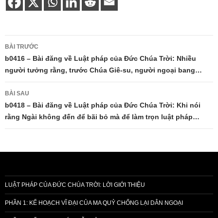
Điều
BÀI TRƯỚC
hướng
b0416 – Bài đăng về Luật pháp của Đức Chúa Trời: Nhiều
người tưởng rằng, trước Chúa Giê-su, người ngoại bang…
bài
viết
BÀI SAU
b0418 – Bài đăng về Luật pháp của Đức Chúa Trời: Khi nói
rằng Ngài không đến để bãi bỏ mà để làm trọn luật pháp…
LUẬT PHÁP CỦA ĐỨC CHÚA TRỜI: LỜI GIỚI THIỆU
PHẦN 1: KẾ HOẠCH VĨ ĐẠI CỦA MA QUỶ CHỐNG LẠI DÂN NGOẠI