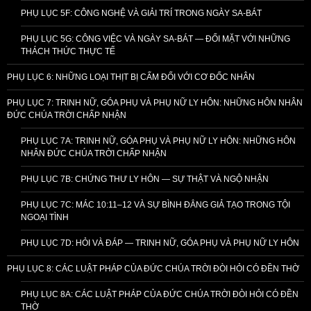
PHỤ LỤC 5F: CÔNG NGHỆ VÀ GIẢI TRÍ TRONG NGÀY SA-BÁT
PHỤ LỤC 5G: CÔNG VIỆC VÀ NGÀY SA-BÁT — ĐỐI MẶT VỚI NHỮNG
THÁCH THỨC THỰC TẾ
PHỤ LỤC 6: NHỮNG LOẠI THỊT BỊ CẤM ĐỐI VỚI CƠ ĐỐC NHÂN
PHỤ LỤC 7: TRINH NỮ, GÓA PHỤ VÀ PHỤ NỮ LY HÔN: NHỮNG HÔN NHÂN
ĐỨC CHÚA TRỜI CHẤP NHẬN
PHỤ LỤC 7A: TRINH NỮ, GÓA PHỤ VÀ PHỤ NỮ LY HÔN: NHỮNG HÔN
NHÂN ĐỨC CHÚA TRỜI CHẤP NHẬN
PHỤ LỤC 7B: CHỨNG THƯ LY HÔN — SỰ THẬT VÀ NGỘ NHẬN
PHỤ LỤC 7C: MÁC 10:11–12 VÀ SỰ BÌNH ĐẲNG GIẢ TẠO TRONG TỘI
NGOẠI TÌNH
PHỤ LỤC 7D: HỎI VÀ ĐÁP — TRINH NỮ, GÓA PHỤ VÀ PHỤ NỮ LY HÔN
PHỤ LỤC 8: CÁC LUẬT PHÁP CỦA ĐỨC CHÚA TRỜI ĐÒI HỎI CÓ ĐỀN THỜ
PHỤ LỤC 8A: CÁC LUẬT PHÁP CỦA ĐỨC CHÚA TRỜI ĐÒI HỎI CÓ ĐỀN
THỜ