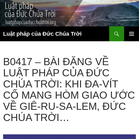
Chuyển
đến
nội
dung
Tìm
Luật pháp của Đức Chúa Trời
kiếm
TRÌNH
ĐƠN CƠ
SỞ
B0417 – BÀI ĐĂNG VỀ
LUẬT PHÁP CỦA ĐỨC
CHÚA TRỜI: KHI ĐA-VÍT
CỐ MANG HÒM GIAO ƯỚC
VỀ GIÊ-RU-SA-LEM, ĐỨC
CHÚA TRỜI…