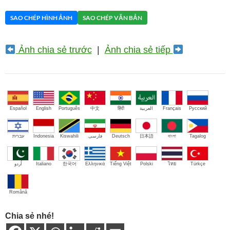
SAO CHÉP HÌNH ẢNH
SAO CHÉP VĂN BẢN
Ảnh chia sẻ trước
|
Ảnh chia sẻ tiếp
Español
English
Português
中文
हिंदी
العربية
Français
Русский
עברית
Indonesia
Kiswahili
فارسی
Deutsch
日本語
বাংলা
Tagalog
اُردو
Italiano
한국어
Ελληνικά
Tiếng Việt
Polski
ไทย
Türkçe
Română
Chia sẻ nhé!