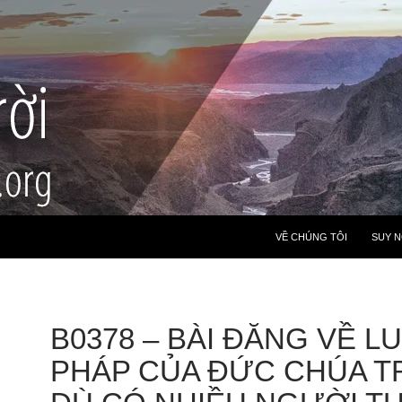
VỀ CHÚNG TÔI
SUY 
B0378 – BÀI ĐĂNG VỀ L
PHÁP CỦA ĐỨC CHÚA TR