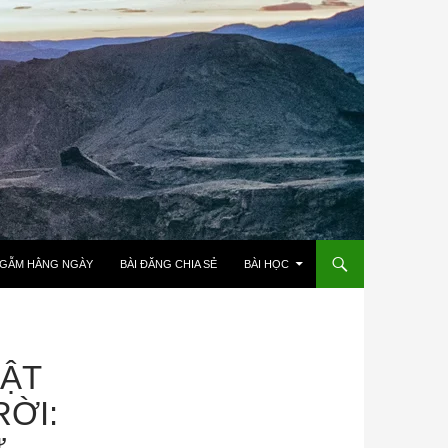
NGẪM HẰNG NGÀY
BÀI ĐĂNG CHIA SẺ
BÀI HỌC
UẬT
ỜI: