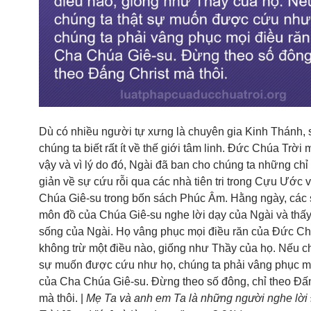
Dù có nhiều người tự xưng là chuyên gia Kinh Thánh, s
chúng ta biết rất ít về thế giới tâm linh. Đức Chúa Trờ
vậy và vì lý do đó, Ngài đã ban cho chúng ta những ch
giản về sự cứu rỗi qua các nhà tiên tri trong Cựu Ước 
Chúa Giê-su trong bốn sách Phúc Âm. Hằng ngày, các 
môn đồ của Chúa Giê-su nghe lời dạy của Ngài và th
sống của Ngài. Họ vâng phục mọi điều răn của Đức Ch
không trừ một điều nào, giống như Thầy của họ. Nếu ch
sự muốn được cứu như họ, chúng ta phải vâng phục mọ
của Cha Chúa Giê-su. Đừng theo số đông, chỉ theo Đấn
mà thôi. |
Mẹ Ta và anh em Ta là những người nghe lờ