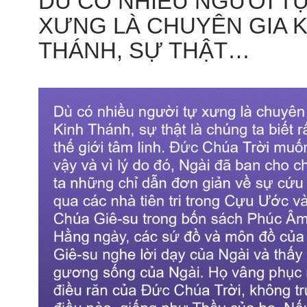
DÙ CÓ NHIỀU NGƯỜI T
XƯNG LÀ CHUYÊN GIA K
THÁNH, SỰ THẬT…