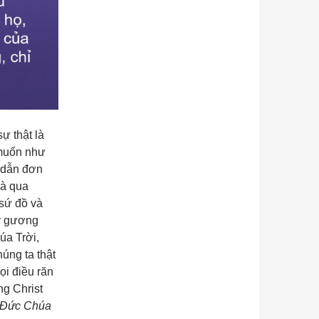
ự thật là
i muốn như
ỉ dẫn đơn
và qua
sứ đồ và
ấy gương
úa Trời,
úng ta thật
i điều răn
g Christ
i Đức Chúa