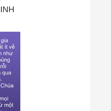
Ự
INH