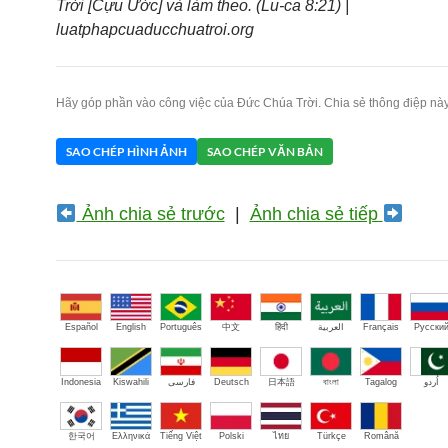
Trời [Cựu Ước] và làm theo. (Lu-ca 8:21) |
luatphapcuaducchuatroi.org
Hãy góp phần vào công việc của Đức Chúa Trời. Chia sẻ thông điệp này
SAO CHÉP HÌNH ẢNH
SAO CHÉP VĂN BẢN
Ảnh chia sẻ trước
|
Ảnh chia sẻ tiếp
Español
English
Português
中文
हिंदी
العربية
Français
Русски
Indonesia
Kiswahili
فارسی
Deutsch
日本語
বাংলা
Tagalog
اُردو
한국어
Ελληνικά
Tiếng Việt
Polski
ไทย
Türkçe
Română