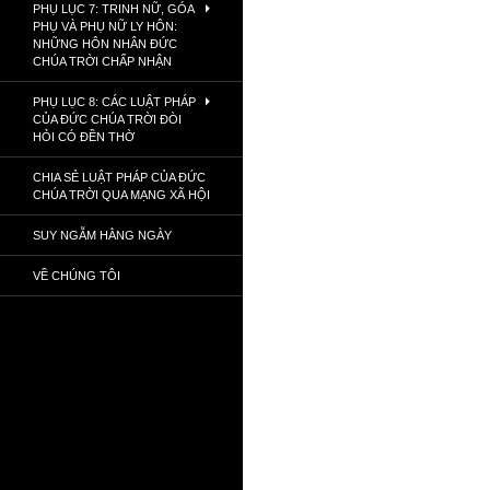
PHỤ LỤC 7: TRINH NỮ, GÓA
PHỤ VÀ PHỤ NỮ LY HÔN:
NHỮNG HÔN NHÂN ĐỨC
CHÚA TRỜI CHẤP NHẬN
PHỤ LỤC 8: CÁC LUẬT PHÁP
CỦA ĐỨC CHÚA TRỜI ĐÒI
HỎI CÓ ĐỀN THỜ
CHIA SẺ LUẬT PHÁP CỦA ĐỨC
CHÚA TRỜI QUA MẠNG XÃ HỘI
SUY NGẪM HẰNG NGÀY
VỀ CHÚNG TÔI