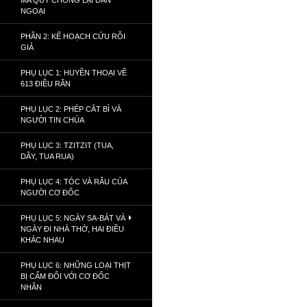
MA QUỶ CHỐNG LẠI DÂN
NGOẠI
PHẦN 2: KẾ HOẠCH CỨU RỖI
GIẢ
PHỤ LỤC 1: HUYỀN THOẠI VỀ
613 ĐIỀU RĂN
PHỤ LỤC 2: PHÉP CẮT BÌ VÀ
NGƯỜI TIN CHÚA
PHỤ LỤC 3: TZITZIT (TUA,
DÂY, TUA RUA)
PHỤ LỤC 4: TÓC VÀ RÂU CỦA
NGƯỜI CƠ ĐỐC
PHỤ LỤC 5: NGÀY SA-BÁT VÀ
NGÀY ĐI NHÀ THỜ, HAI ĐIỀU
KHÁC NHAU
PHỤ LỤC 6: NHỮNG LOẠI THỊT
BỊ CẤM ĐỐI VỚI CƠ ĐỐC
NHÂN