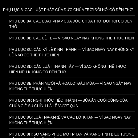
PHỤ LỤC 8: CÁC LUẬT PHÁP CỦA ĐỨC CHÚA TRỜI ĐÒI HỎI CÓ ĐỀN THỜ
PHỤ LỤC 8A: CÁC LUẬT PHÁP CỦA ĐỨC CHÚA TRỜI ĐÒI HỎI CÓ ĐỀN
THỜ
PHỤ LỤC 8B: CÁC LỄ TẾ — VÌ SAO NGÀY NAY KHÔNG THỂ THỰC HIỆN
PHỤ LỤC 8C: CÁC KỲ LỄ KINH THÁNH — VÌ SAO NGÀY NAY KHÔNG KỲ
LỄ NÀO CÓ THỂ THỰC HIỆN
PHỤ LỤC 8D: CÁC LUẬT THANH TẨY — VÌ SAO KHÔNG THỂ THỰC
HIỆN NẾU KHÔNG CÓ ĐỀN THỜ
PHỤ LỤC 8E: PHẦN MƯỜI VÀ HOA LỢI ĐẦU MÙA — VÌ SAO NGÀY NAY
KHÔNG THỂ THỰC HIỆN
PHỤ LỤC 8F: NGHI THỨC TIỆC THÁNH — BỮA ĂN CUỐI CÙNG CỦA
CHÚA GIÊ-SU CHÍNH LÀ LỄ VƯỢT QUA
PHỤ LỤC 8G: LUẬT NA-XI-RÊ VÀ CÁC LỜI KHẤN — VÌ SAO NGÀY NAY
KHÔNG THỂ THỰC HIỆN
PHỤ LỤC 8H: SỰ VÂNG PHỤC MỘT PHẦN VÀ MANG TÍNH BIỂU TƯỢNG