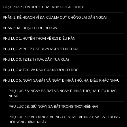
LUẬT PHÁP CỦA ĐỨC CHÚA TRỜI: LỜI GIỚI THIỆU
PHẦN 1: KẾ HOẠCH VĨ ĐẠI CỦA MA QUỶ CHỐNG LẠI DÂN NGOẠI
PHẦN 2: KẾ HOẠCH CỨU RỖI GIẢ
PHỤ LỤC 1: HUYỀN THOẠI VỀ 613 ĐIỀU RĂN
PHỤ LỤC 2: PHÉP CẮT BÌ VÀ NGƯỜI TIN CHÚA
PHỤ LỤC 3: TZITZIT (TUA, DÂY, TUA RUA)
PHỤ LỤC 4: TÓC VÀ RÂU CỦA NGƯỜI CƠ ĐỐC
PHỤ LỤC 5: NGÀY SA-BÁT VÀ NGÀY ĐI NHÀ THỜ, HAI ĐIỀU KHÁC NHAU
PHỤ LỤC 5A: NGÀY SA-BÁT VÀ NGÀY ĐI NHÀ THỜ, HAI ĐIỀU KHÁC
NHAU
PHỤ LỤC 5B: GIỮ NGÀY SA-BÁT TRONG THỜI HIỆN ĐẠI
PHỤ LỤC 5C: ÁP DỤNG CÁC NGUYÊN TẮC VỀ NGÀY SA-BÁT TRONG
ĐỜI SỐNG HẰNG NGÀY