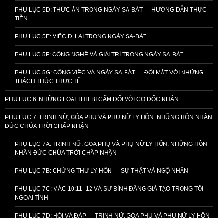
PHỤ LỤC 5D: THỨC ĂN TRONG NGÀY SA-BÁT — HƯỚNG DẪN THỰC
TIỄN
PHỤ LỤC 5E: VIỆC ĐI LẠI TRONG NGÀY SA-BÁT
PHỤ LỤC 5F: CÔNG NGHỆ VÀ GIẢI TRÍ TRONG NGÀY SA-BÁT
PHỤ LỤC 5G: CÔNG VIỆC VÀ NGÀY SA-BÁT — ĐỐI MẶT VỚI NHỮNG
THÁCH THỨC THỰC TẾ
PHỤ LỤC 6: NHỮNG LOẠI THỊT BỊ CẤM ĐỐI VỚI CƠ ĐỐC NHÂN
PHỤ LỤC 7: TRINH NỮ, GÓA PHỤ VÀ PHỤ NỮ LY HÔN: NHỮNG HÔN NHÂN
ĐỨC CHÚA TRỜI CHẤP NHẬN
PHỤ LỤC 7A: TRINH NỮ, GÓA PHỤ VÀ PHỤ NỮ LY HÔN: NHỮNG HÔN
NHÂN ĐỨC CHÚA TRỜI CHẤP NHẬN
PHỤ LỤC 7B: CHỨNG THƯ LY HÔN — SỰ THẬT VÀ NGỘ NHẬN
PHỤ LỤC 7C: MÁC 10:11–12 VÀ SỰ BÌNH ĐẲNG GIẢ TẠO TRONG TỘI
NGOẠI TÌNH
PHỤ LỤC 7D: HỎI VÀ ĐÁP — TRINH NỮ, GÓA PHỤ VÀ PHỤ NỮ LY HÔN