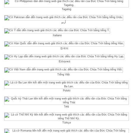
Tagalog
اُردو
Italiano
한국어
Ελληνικά
Tiếng Việt
Polski
ไทย
Türkçe