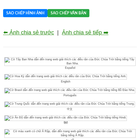
SAO CHÉP HÌNH ẢNH
SAO CHÉP VĂN BẢN
⬅️ Ảnh chia sẻ trước
|
Ảnh chia sẻ tiếp ➡️
Español
English
Português
中文
हिंदी
العربية