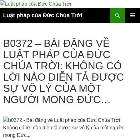
Chuyển
đến
Tìm
Luật pháp của Đức Chúa Trời
nội
kiếm
dung
TRÌNH
ĐƠN
CƠ SỞ
B0372 – BÀI ĐĂNG VỀ
LUẬT PHÁP CỦA ĐỨC
CHÚA TRỜI: KHÔNG CÓ
LỜI NÀO DIỄN TẢ ĐƯỢC
SỰ VÔ LÝ CỦA MỘT
NGƯỜI MONG ĐỨC…