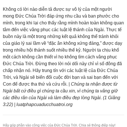
Không có lời nào diễn tả được sự vô lý của một người
mong Đức Chúa Trời đáp ứng nhu cầu và ban phước cho
mình, trong khi lại cho thấy rằng mình hoàn toàn không quan
tâm đến việc vâng phục các luật lệ thánh của Ngài. Thực tế
buồn này là một trong những kết quả không thể tránh khỏi
của giáo lý sai lầm về “đặc ân không xứng đáng,” được dạy
trong nhiều hội thánh suốt nhiều thế kỷ. Người ta chịu khổ
một cách không cần thiết vì họ không tìm cách vâng phục
Đức Chúa Trời. Đừng theo lời nói dối này chỉ vì số đông đã
chấp nhận nó. Hãy trung tín với các luật lệ của Đức Chúa
Trời, và Ngài sẽ biến đổi cuộc đời bạn và sai bạn đến với
Con để được tha thứ và cứu rỗi. |
Chúng ta nhận được từ
Ngài bất cứ điều gì chúng ta cầu xin, vì chúng ta vâng giữ
các điều răn của Ngài và làm điều đẹp lòng Ngài. (1 Giăng
3:22) | luatphapcuaducchuatroi.org
Hãy góp phần vào công việc của Đức Chúa Trời. Chia sẻ thông điệp này!