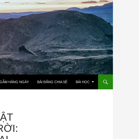
NGẪM HẰNG NGÀY
BÀI ĐĂNG CHIA SẺ
BÀI HỌC
UẬT
ỜI: