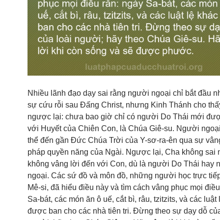
Nhiều lãnh đạo dạy sai rằng người ngoại chỉ bắt đầu 
sự cứu rỗi sau Đấng Christ, nhưng Kinh Thánh cho thấ
ngược lại: chưa bao giờ chỉ có người Do Thái mới đượ
với Huyết của Chiên Con, là Chúa Giê-su. Người ngoại
thể đến gần Đức Chúa Trời của Y-sơ-ra-ên qua sự vâng
pháp quyền năng của Ngài. Ngược lại, Cha không sai
không vâng lời đến với Con, dù là người Do Thái hay 
ngoại. Các sứ đồ và môn đồ, những người học trực tiế
Mê-si, đã hiểu điều này và tìm cách vâng phục mọi điều
Sa-bát, các món ăn ô uế, cắt bì, râu, tzitzits, và các luật
được ban cho các nhà tiên tri. Đừng theo sự dạy dỗ của