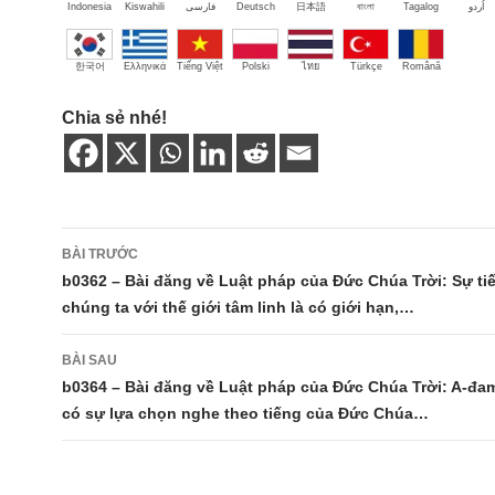
Indonesia
Kiswahili
فارسی
Deutsch
日本語
বাংলা
Tagalog
اُردو
한국어
Ελληνικά
Tiếng Việt
Polski
ไทย
Türkçe
Română
Chia sẻ nhé!
Điều
BÀI TRƯỚC
hướng
b0362 – Bài đăng về Luật pháp của Đức Chúa Trời: Sự ti
chúng ta với thế giới tâm linh là có giới hạn,…
bài
viết
BÀI SAU
b0364 – Bài đăng về Luật pháp của Đức Chúa Trời: A-đam
có sự lựa chọn nghe theo tiếng của Đức Chúa…