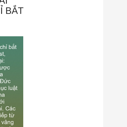
AI
Ỉ BẮT