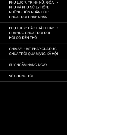
PHỤ LỤC 7: TRINH NỮ, GÓA
PHỤ VÀ PHỤ NỮ LY HÔN:
NHỮNG HÔN NHÂN ĐỨC
CHÚA TRỜI CHẤP NHẬN
PHỤ LỤC 8: CÁC LUẬT PHÁP
CỦA ĐỨC CHÚA TRỜI ĐÒI
HỎI CÓ ĐỀN THỜ
CHIA SẺ LUẬT PHÁP CỦA ĐỨC
CHÚA TRỜI QUA MẠNG XÃ HỘI
SUY NGẪM HẰNG NGÀY
VỀ CHÚNG TÔI