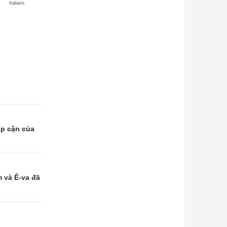
Italiano
ếp cận của
 và Ê-va đã