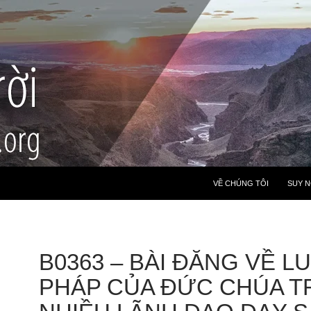
VỀ CHÚNG TÔI
SUY 
B0363 – BÀI ĐĂNG VỀ L
PHÁP CỦA ĐỨC CHÚA TR