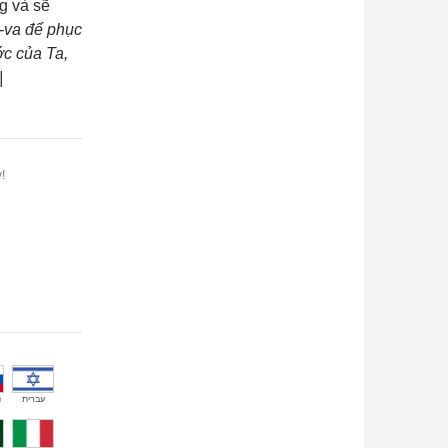
g và sẽ
-va để phục
ớc của Ta,
|
!
й
עברית