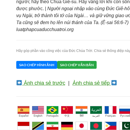
người; hãy theo Chúa Giê-su. Hãy vâng lời khi còn sốn
được phước. |
Người ngoại nhập vào cùng Đức Giê-hô
vụ Ngài, trở thành tôi tớ của Ngài… và giữ vững giao ư
Ta cũng sẽ đem họ lên núi thánh của Ta. (Ê-sai 56:6-7) 
luatphapcuaducchuatroi.org
Hãy góp phần vào công việc của Đức Chúa Trời. Chia sẻ thông điệp này
SAO CHÉP HÌNH ẢNH
SAO CHÉP VĂN BẢN
Ảnh chia sẻ trước
|
Ảnh chia sẻ tiếp
Español
English
Português
中文
हिंदी
العربية
Français
Русски