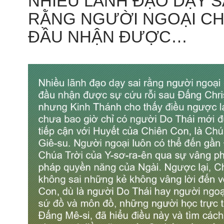
NHIỀU LÃNH ĐẠO DẠY S
RẰNG NGƯỜI NGOẠI CH
ĐẦU NHẬN ĐƯỢC…