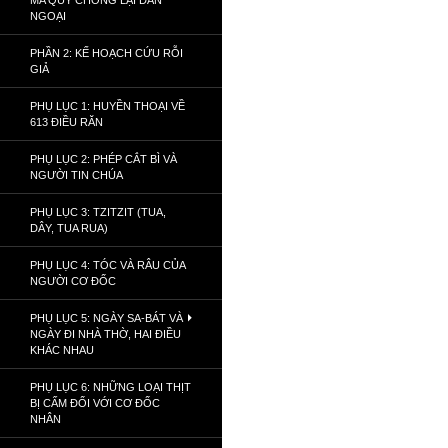
MA QUỶ CHỐNG LẠI DÂN
NGOẠI
PHẦN 2: KẾ HOẠCH CỨU RỖI
GIẢ
PHỤ LỤC 1: HUYỀN THOẠI VỀ
613 ĐIỀU RĂN
PHỤ LỤC 2: PHÉP CẮT BÌ VÀ
NGƯỜI TIN CHÚA
PHỤ LỤC 3: TZITZIT (TUA,
DÂY, TUA RUA)
PHỤ LỤC 4: TÓC VÀ RÂU CỦA
NGƯỜI CƠ ĐỐC
PHỤ LỤC 5: NGÀY SA-BÁT VÀ
NGÀY ĐI NHÀ THỜ, HAI ĐIỀU
KHÁC NHAU
PHỤ LỤC 6: NHỮNG LOẠI THỊT
BỊ CẤM ĐỐI VỚI CƠ ĐỐC
NHÂN