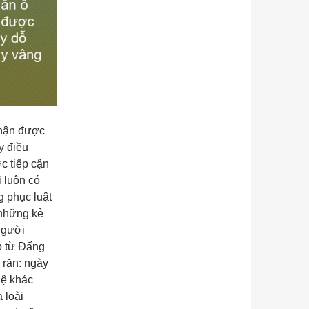
nhận được
y điều
c tiếp cận
 luôn có
 phục luật
 những kẻ
người
p từ Đấng
 răn: ngày
 lệ khác
 loài