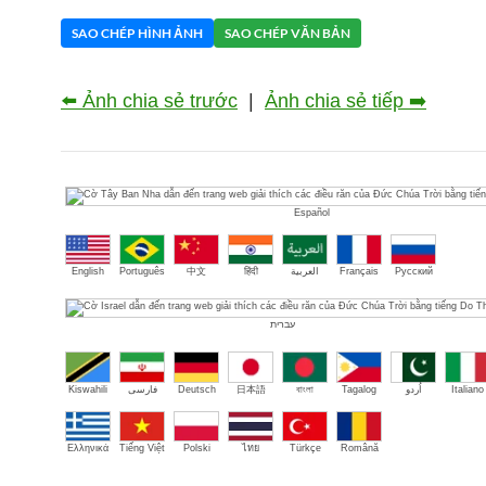
SAO CHÉP HÌNH ẢNH
SAO CHÉP VĂN BẢN
⬅️ Ảnh chia sẻ trước
|
Ảnh chia sẻ tiếp ➡️
Español
English
Português
中文
हिंदी
العربية
Français
Русский
עברית
Kiswahili
فارسی
Deutsch
日本語
বাংলা
Tagalog
اُردو
Italiano
Ελληνικά
Tiếng Việt
Polski
ไทย
Türkçe
Română