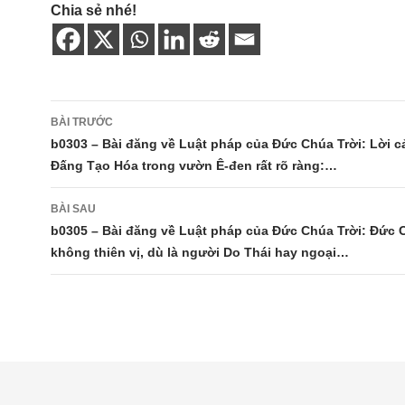
Chia sẻ nhé!
Điều
BÀI TRƯỚC
hướng
b0303 – Bài đăng về Luật pháp của Đức Chúa Trời: Lời 
Đấng Tạo Hóa trong vườn Ê-đen rất rõ ràng:…
bài
viết
BÀI SAU
b0305 – Bài đăng về Luật pháp của Đức Chúa Trời: Đức 
không thiên vị, dù là người Do Thái hay ngoại…