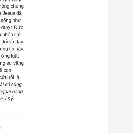
 phóng chúng
úa Jesus đã
ồ sống như
ịt được Đức
u phép cắt
 dối và dạy
ng tín này.
ường luật
ằng sự vâng
ổi con
ứu rỗi là
ải có cùng
 ngoại bang
n Số Ký
!