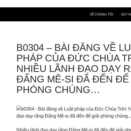
VỀ CHÚNG TÔI
SUY 
B0304 – BÀI ĐĂNG VỀ L
PHÁP CỦA ĐỨC CHÚA TR
NHIỀU LÃNH ĐẠO DẠY 
ĐẤNG MÊ-SI ĐÃ ĐẾN ĐỂ 
PHÓNG CHÚNG…
Nhiều lãnh đạo dạy rằng Đấng Mê-si đã đến để giải p