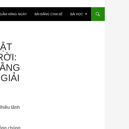
NGẪM HẰNG NGÀY
BÀI ĐĂNG CHIA SẺ
BÀI HỌC
UẬT
ỜI:
RẰNG
GIẢI
hóng chúng