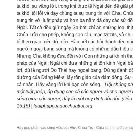
ta khỏi sự vâng lời, trong khi thực tế Ngài đến để giải
ta khỏi tội lỗi và dạy chúng ta sự trung tín với Cha. Ch
trung tín với luật pháp và hơn ba năm đã dạy các sứ đ
Ngài. Tất cả đều giữ ngày Sa-bát, chỉ ăn những loại th
Chúa Trời cho phép, không cạo râu, mặc tzitzits, và chị
bì theo giao ước đời đời. Hầu hết các hội thánh đều nói
người ngoại bang sống mà không có những dấu hiệu tru
Nhưng Cha không đưa đến với Con những ai khinh th
pháp của Ngài; Ngài chỉ đưa những ai tôn kính Ngài b
lời, dù là người Do Thái hay ngoại bang. Đừng đánh đ
đường của Đấng Mê-si lấy tôn giáo của đám đông. Sự c
cá nhân. Hãy vâng lời khi bạn còn sống. |
Hội chúng ph
một luật pháp, áp dụng cho cả các ngươi và cho người
sống giữa các ngươi; đây là một quy định đời đời. (Dâ
15:15) | luatphapcuaducchuatroi.org
Hãy góp phần vào công việc của Đức Chúa Trời. Chia sẻ thông điệp này