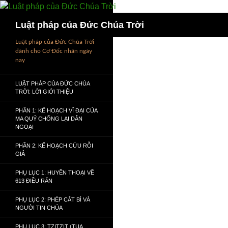
Chuyển
đến
Tìm
Luật pháp của Đức Chúa Trời
nội
kiếm
dung
Luật pháp của Đức Chúa Trời
dành cho Cơ Đốc nhân ngày
nay
LUẬT PHÁP CỦA ĐỨC CHÚA
TRỜI: LỜI GIỚI THIỆU
PHẦN 1: KẾ HOẠCH VĨ ĐẠI CỦA
MA QUỶ CHỐNG LẠI DÂN
NGOẠI
PHẦN 2: KẾ HOẠCH CỨU RỖI
GIẢ
PHỤ LỤC 1: HUYỀN THOẠI VỀ
613 ĐIỀU RĂN
PHỤ LỤC 2: PHÉP CẮT BÌ VÀ
NGƯỜI TIN CHÚA
PHỤ LỤC 3: TZITZIT (TUA,