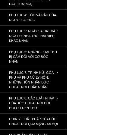
DÂY, TUA RUA)
PHỤ LỤC 4: TÓC VÀ RÂU CỦA
NGƯỜI CƠ ĐỐC
PHỤ LỤC 5: NGÀY SA-BÁT VÀ
NGÀY ĐI NHÀ THỜ, HAI ĐIỀU
KHÁC NHAU
PHỤ LỤC 6: NHỮNG LOẠI THỊT
BỊ CẤM ĐỐI VỚI CƠ ĐỐC
NHÂN
PHỤ LỤC 7: TRINH NỮ, GÓA
PHỤ VÀ PHỤ NỮ LY HÔN:
NHỮNG HÔN NHÂN ĐỨC
CHÚA TRỜI CHẤP NHẬN
PHỤ LỤC 8: CÁC LUẬT PHÁP
CỦA ĐỨC CHÚA TRỜI ĐÒI
HỎI CÓ ĐỀN THỜ
CHIA SẺ LUẬT PHÁP CỦA ĐỨC
CHÚA TRỜI QUA MẠNG XÃ HỘI
SUY NGẪM HẰNG NGÀY