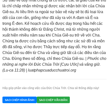
Sự bảo vệ duy nhất chúng ta có trước các tà giáo của kẻ thù
là chỉ chấp nhận những gì được xác nhận bởi lời của Chúa
Giê-su. Ai liều lĩnh ra ngoài sự bảo vệ này sẽ bị đủ loại lừa
dối của con rắn, giống như đã xảy ra với A-đam và Ê-va
trong Ê-đen. Kế hoạch cứu rỗi được dạy trong hầu hết các
hội thánh không đến từ Đấng Christ, mà từ những người
xuất hiện nhiều năm sau khi Chúa Giê-su trở về với Cha.
Chúng ta được cứu bằng cách sống như các sứ đồ và môn
đồ đã sống, vì họ được Thầy trực tiếp dạy dỗ. Họ tin rằng
Chúa Giê-su đến từ Cha và vâng giữ tất cả các điều răn của
Cha. Đừng theo số đông, chỉ theo Chúa Giê-su. |
Phước cho
những ai nghe lời Đức Chúa Trời [Cựu Ước] và vâng giữ.
(Lu-ca 11:28) | luatphapcuaducchuatroi.org
Hãy góp phần vào công việc của Đức Chúa Trời. Chia sẻ thông điệp này!
SAO CHÉP HÌNH ẢNH
SAO CHÉP VĂN BẢN