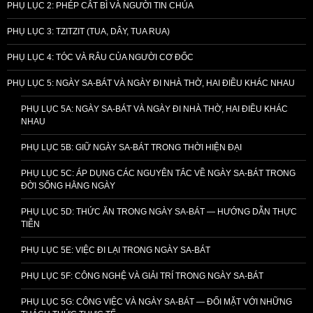
PHỤ LỤC 2: PHÉP CẮT BÌ VÀ NGƯỜI TIN CHÚA
PHỤ LỤC 3: TZITZIT (TUA, DÂY, TUA RUA)
PHỤ LỤC 4: TÓC VÀ RÂU CỦA NGƯỜI CƠ ĐỐC
PHỤ LỤC 5: NGÀY SA-BÁT VÀ NGÀY ĐI NHÀ THỜ, HAI ĐIỀU KHÁC NHAU
PHỤ LỤC 5A: NGÀY SA-BÁT VÀ NGÀY ĐI NHÀ THỜ, HAI ĐIỀU KHÁC
NHAU
PHỤ LỤC 5B: GIỮ NGÀY SA-BÁT TRONG THỜI HIỆN ĐẠI
PHỤ LỤC 5C: ÁP DỤNG CÁC NGUYÊN TẮC VỀ NGÀY SA-BÁT TRONG
ĐỜI SỐNG HẰNG NGÀY
PHỤ LỤC 5D: THỨC ĂN TRONG NGÀY SA-BÁT — HƯỚNG DẪN THỰC
TIỄN
PHỤ LỤC 5E: VIỆC ĐI LẠI TRONG NGÀY SA-BÁT
PHỤ LỤC 5F: CÔNG NGHỆ VÀ GIẢI TRÍ TRONG NGÀY SA-BÁT
PHỤ LỤC 5G: CÔNG VIỆC VÀ NGÀY SA-BÁT — ĐỐI MẶT VỚI NHỮNG