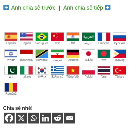
Ảnh chia sẻ trước
|
Ảnh chia sẻ tiếp
Español
English
Português
中文
हिंदी
العربية
Français
Русский
עברית
Indonesia
Kiswahili
فارسی
Deutsch
日本語
বাংলা
Tagalog
اُردو
Italiano
한국어
Ελληνικά
Tiếng Việt
Polski
ไทย
Türkçe
Română
Chia sẻ nhé!