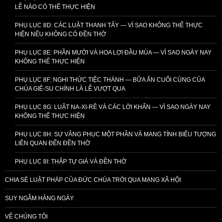
LỄ NÀO CÓ THỂ THỰC HIỆN
PHỤ LỤC 8D: CÁC LUẬT THANH TẨY — VÌ SAO KHÔNG THỂ THỰC
HIỆN NẾU KHÔNG CÓ ĐỀN THỜ
PHỤ LỤC 8E: PHẦN MƯỜI VÀ HOA LỢI ĐẦU MÙA — VÌ SAO NGÀY NAY
KHÔNG THỂ THỰC HIỆN
PHỤ LỤC 8F: NGHI THỨC TIỆC THÁNH — BỮA ĂN CUỐI CÙNG CỦA
CHÚA GIÊ-SU CHÍNH LÀ LỄ VƯỢT QUA
PHỤ LỤC 8G: LUẬT NA-XI-RÊ VÀ CÁC LỜI KHẤN — VÌ SAO NGÀY NAY
KHÔNG THỂ THỰC HIỆN
PHỤ LỤC 8H: SỰ VÂNG PHỤC MỘT PHẦN VÀ MANG TÍNH BIỂU TƯỢNG
LIÊN QUAN ĐẾN ĐỀN THỜ
PHỤ LỤC 8I: THẬP TỰ GIÁ VÀ ĐỀN THỜ
CHIA SẺ LUẬT PHÁP CỦA ĐỨC CHÚA TRỜI QUA MẠNG XÃ HỘI
SUY NGẪM HẰNG NGÀY
VỀ CHÚNG TÔI