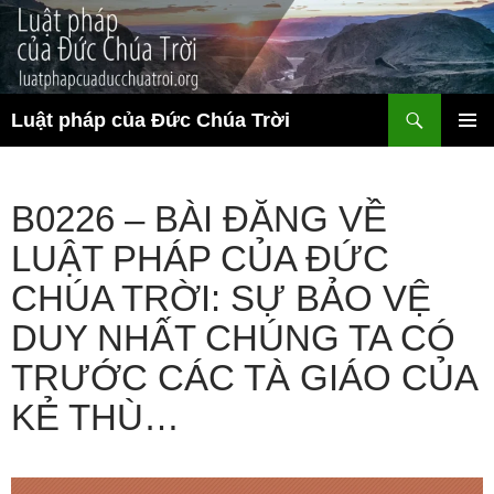
Chuyển
đến
nội
dung
Tìm
Luật pháp của Đức Chúa Trời
kiếm
TRÌNH
ĐƠN CƠ
SỞ
B0226 – BÀI ĐĂNG VỀ
LUẬT PHÁP CỦA ĐỨC
CHÚA TRỜI: SỰ BẢO VỆ
DUY NHẤT CHÚNG TA CÓ
TRƯỚC CÁC TÀ GIÁO CỦA
KẺ THÙ…