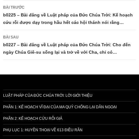
Điều
BÀI TRƯỚC
hướng
b0225 – Bài đăng về Luật pháp của Đức Chúa Trời: Kế hoạch
cứu rỗi được dạy trong hầu hết các hội thánh nói rằng…
bài
viết
BÀI SAU
b0227 – Bài đăng về Luật pháp của Đức Chúa Trời: Cho đến
ngày Chúa Giê-su sống lại và trở về với Cha, chỉ có…
LUẬT PHÁP CỦA ĐỨC CHÚA TRỜI: LỜI GIỚI THIỆU
PHẦN 1: KẾ HOẠCH VĨ ĐẠI CỦA MA QUỶ CHỐNG LẠI DÂN NGOẠI
PHẦN 2: KẾ HOẠCH CỨU RỖI GIẢ
PHỤ LỤC 1: HUYỀN THOẠI VỀ 613 ĐIỀU RĂN