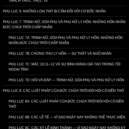
THÁCH THỨC THỰC TẾ
PHỤ LỤC 6: NHỮNG LOẠI THỊT BỊ CẤM ĐỐI VỚI CƠ ĐỐC NHÂN
PHỤ LỤC 7: TRINH NỮ, GÓA PHỤ VÀ PHỤ NỮ LY HÔN: NHỮNG HÔN NHÂN
ĐỨC CHÚA TRỜI CHẤP NHẬN
PHỤ LỤC 7A: TRINH NỮ, GÓA PHỤ VÀ PHỤ NỮ LY HÔN: NHỮNG HÔN
NHÂN ĐỨC CHÚA TRỜI CHẤP NHẬN
PHỤ LỤC 7B: CHỨNG THƯ LY HÔN — SỰ THẬT VÀ NGỘ NHẬN
PHỤ LỤC 7C: MÁC 10:11–12 VÀ SỰ BÌNH ĐẲNG GIẢ TẠO TRONG TỘI
NGOẠI TÌNH
PHỤ LỤC 7D: HỎI VÀ ĐÁP — TRINH NỮ, GÓA PHỤ VÀ PHỤ NỮ LY HÔN
PHỤ LỤC 8: CÁC LUẬT PHÁP CỦA ĐỨC CHÚA TRỜI ĐÒI HỎI CÓ ĐỀN THỜ
PHỤ LỤC 8A: CÁC LUẬT PHÁP CỦA ĐỨC CHÚA TRỜI ĐÒI HỎI CÓ ĐỀN
THỜ
PHỤ LỤC 8B: CÁC LỄ TẾ — VÌ SAO NGÀY NAY KHÔNG THỂ THỰC HIỆN
PHỤ LỤC 8C: CÁC KỲ LỄ KINH THÁNH — VÌ SAO NGÀY NAY KHÔNG KỲ