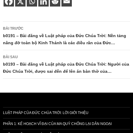
Điều
BÀI TRƯỚC
hướng
b0191 – Bài đăng về Luật pháp của Đức Chúa Trời: Nền tảng
nâng đỡ toàn bộ Kinh Thánh là các điều răn của Đức…
bài
viết
BÀI SAU
b0193 – Bài đăng về Luật pháp của Đức Chúa Trời: Người của
Đức Chúa Trời, được sai đến để lên án bàn thờ của…
LUẬT PHÁP CỦA ĐỨC CHÚA TRỜI: LỜI GIỚI THIỆU
PHẦN 1: KẾ HOẠCH VĨ ĐẠI CỦA MA QUỶ CHỐNG LẠI DÂN NGOẠI