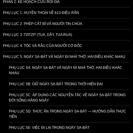
PHẦN 2: KẾ HOẠCH CỨU RỖI GIẢ
PHỤ LỤC 1: HUYỀN THOẠI VỀ 613 ĐIỀU RĂN
PHỤ LỤC 2: PHÉP CẮT BÌ VÀ NGƯỜI TIN CHÚA
PHỤ LỤC 3: TZITZIT (TUA, DÂY, TUA RUA)
PHỤ LỤC 4: TÓC VÀ RÂU CỦA NGƯỜI CƠ ĐỐC
PHỤ LỤC 5: NGÀY SA-BÁT VÀ NGÀY ĐI NHÀ THỜ, HAI ĐIỀU KHÁC NHAU
PHỤ LỤC 5A: NGÀY SA-BÁT VÀ NGÀY ĐI NHÀ THỜ, HAI ĐIỀU KHÁC
NHAU
PHỤ LỤC 5B: GIỮ NGÀY SA-BÁT TRONG THỜI HIỆN ĐẠI
PHỤ LỤC 5C: ÁP DỤNG CÁC NGUYÊN TẮC VỀ NGÀY SA-BÁT TRONG
ĐỜI SỐNG HẰNG NGÀY
PHỤ LỤC 5D: THỨC ĂN TRONG NGÀY SA-BÁT — HƯỚNG DẪN THỰC
TIỄN
PHỤ LỤC 5E: VIỆC ĐI LẠI TRONG NGÀY SA-BÁT