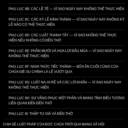
PHỤ LỤC 8B: CÁC LỄ TẾ — VÌ SAO NGÀY NAY KHÔNG THỂ THỰC HIỆN
PHỤ LỤC 8C: CÁC KỲ LỄ KINH THÁNH — VÌ SAO NGÀY NAY KHÔNG KỲ
LỄ NÀO CÓ THỂ THỰC HIỆN
PHỤ LỤC 8D: CÁC LUẬT THANH TẨY — VÌ SAO KHÔNG THỂ THỰC
HIỆN NẾU KHÔNG CÓ ĐỀN THỜ
PHỤ LỤC 8E: PHẦN MƯỜI VÀ HOA LỢI ĐẦU MÙA — VÌ SAO NGÀY NAY
KHÔNG THỂ THỰC HIỆN
PHỤ LỤC 8F: NGHI THỨC TIỆC THÁNH — BỮA ĂN CUỐI CÙNG CỦA
CHÚA GIÊ-SU CHÍNH LÀ LỄ VƯỢT QUA
PHỤ LỤC 8G: LUẬT NA-XI-RÊ VÀ CÁC LỜI KHẤN — VÌ SAO NGÀY NAY
KHÔNG THỂ THỰC HIỆN
PHỤ LỤC 8H: SỰ VÂNG PHỤC MỘT PHẦN VÀ MANG TÍNH BIỂU TƯỢNG
LIÊN QUAN ĐẾN ĐỀN THỜ
PHỤ LỤC 8I: THẬP TỰ GIÁ VÀ ĐỀN THỜ
CHIA SẺ LUẬT PHÁP CỦA ĐỨC CHÚA TRỜI QUA MẠNG XÃ HỘI