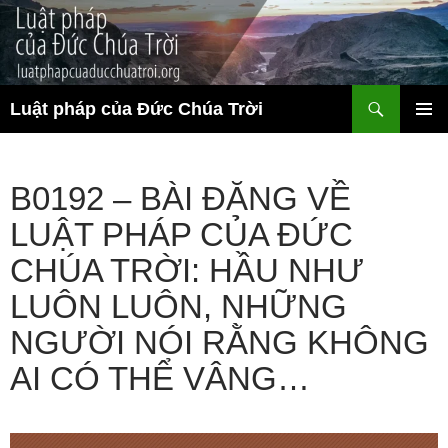
Chuyển
đến
nội
dung
Tìm
Luật pháp của Đức Chúa Trời
kiếm
TRÌNH
ĐƠN CƠ
SỞ
B0192 – BÀI ĐĂNG VỀ
LUẬT PHÁP CỦA ĐỨC
CHÚA TRỜI: HẦU NHƯ
LUÔN LUÔN, NHỮNG
NGƯỜI NÓI RẰNG KHÔNG
AI CÓ THỂ VÂNG…