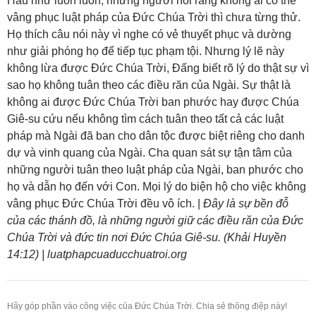
Hầu như luôn luôn, những người nói rằng không ai có thể
vâng phục luật pháp của Đức Chúa Trời thì chưa từng thử.
Họ thích câu nói này vì nghe có vẻ thuyết phục và dường
như giải phóng họ để tiếp tục phạm tội. Nhưng lý lẽ này
không lừa được Đức Chúa Trời, Đấng biết rõ lý do thật sự vì
sao họ không tuân theo các điều răn của Ngài. Sự thật là
không ai được Đức Chúa Trời ban phước hay được Chúa
Giê-su cứu nếu không tìm cách tuân theo tất cả các luật
pháp mà Ngài đã ban cho dân tộc được biệt riêng cho danh
dự và vinh quang của Ngài. Cha quan sát sự tận tâm của
những người tuân theo luật pháp của Ngài, ban phước cho
họ và dẫn họ đến với Con. Mọi lý do biện hộ cho việc không
vâng phục Đức Chúa Trời đều vô ích. |
Đây là sự bền đỗ
của các thánh đồ, là những người giữ các điều răn của Đức
Chúa Trời và đức tin nơi Đức Chúa Giê-su. (Khải Huyền
14:12) | luatphapcuaducchuatroi.org
Hãy góp phần vào công việc của Đức Chúa Trời. Chia sẻ thông điệp này!