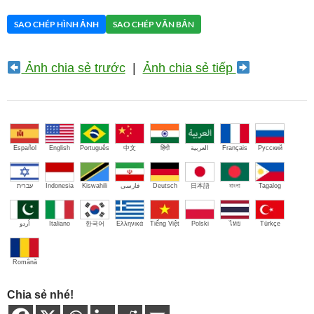
SAO CHÉP HÌNH ẢNH
SAO CHÉP VĂN BẢN
Ảnh chia sẻ trước
|
Ảnh chia sẻ tiếp
Español
English
Português
中文
हिंदी
العربية
Français
Русский
עברית
Indonesia
Kiswahili
فارسی
Deutsch
日本語
বাংলা
Tagalog
اُردو
Italiano
한국어
Ελληνικά
Tiếng Việt
Polski
ไทย
Türkçe
Română
Chia sẻ nhé!