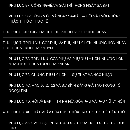
PHỤ LỤC 5F: CÔNG NGHỆ VÀ GIẢI TRÍ TRONG NGÀY SA-BÁT
PHỤ LỤC 5G: CÔNG VIỆC VÀ NGÀY SA-BÁT — ĐỐI MẶT VỚI NHỮNG
THÁCH THỨC THỰC TẾ
PHỤ LỤC 6: NHỮNG LOẠI THỊT BỊ CẤM ĐỐI VỚI CƠ ĐỐC NHÂN
PHỤ LỤC 7: TRINH NỮ, GÓA PHỤ VÀ PHỤ NỮ LY HÔN: NHỮNG HÔN NHÂN
ĐỨC CHÚA TRỜI CHẤP NHẬN
PHỤ LỤC 7A: TRINH NỮ, GÓA PHỤ VÀ PHỤ NỮ LY HÔN: NHỮNG HÔN
NHÂN ĐỨC CHÚA TRỜI CHẤP NHẬN
PHỤ LỤC 7B: CHỨNG THƯ LY HÔN — SỰ THẬT VÀ NGỘ NHẬN
PHỤ LỤC 7C: MÁC 10:11–12 VÀ SỰ BÌNH ĐẲNG GIẢ TẠO TRONG TỘI
NGOẠI TÌNH
PHỤ LỤC 7D: HỎI VÀ ĐÁP — TRINH NỮ, GÓA PHỤ VÀ PHỤ NỮ LY HÔN
PHỤ LỤC 8: CÁC LUẬT PHÁP CỦA ĐỨC CHÚA TRỜI ĐÒI HỎI CÓ ĐỀN THỜ
PHỤ LỤC 8A: CÁC LUẬT PHÁP CỦA ĐỨC CHÚA TRỜI ĐÒI HỎI CÓ ĐỀN
THỜ