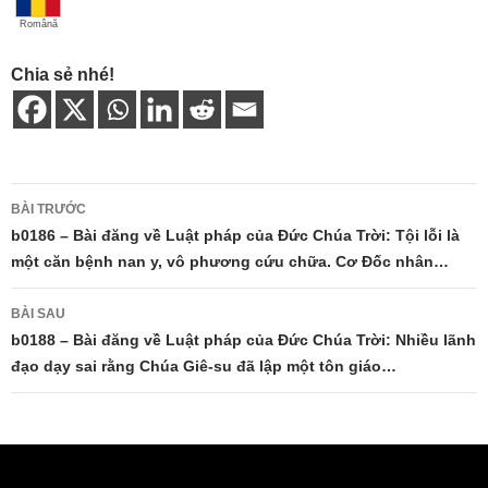
Română
Chia sẻ nhé!
Điều
BÀI TRƯỚC
hướng
b0186 – Bài đăng về Luật pháp của Đức Chúa Trời: Tội lỗi là
một căn bệnh nan y, vô phương cứu chữa. Cơ Đốc nhân…
bài
viết
BÀI SAU
b0188 – Bài đăng về Luật pháp của Đức Chúa Trời: Nhiều lãnh
đạo dạy sai rằng Chúa Giê-su đã lập một tôn giáo…