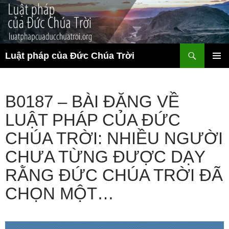
Chuyển
đến
nội
dung
Tìm
Luật pháp của Đức Chúa Trời
kiếm
TRÌNH
ĐƠN CƠ
SỞ
B0187 – BÀI ĐĂNG VỀ
LUẬT PHÁP CỦA ĐỨC
CHÚA TRỜI: NHIỀU NGƯỜI
CHƯA TỪNG ĐƯỢC DẠY
RẰNG ĐỨC CHÚA TRỜI ĐÃ
CHỌN MỘT…