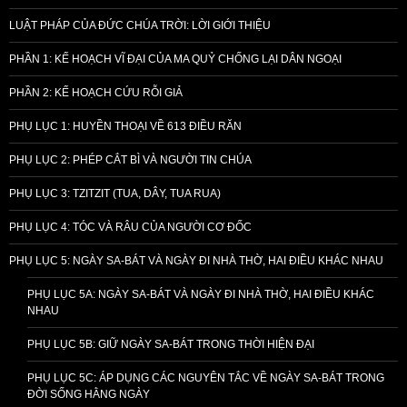
LUẬT PHÁP CỦA ĐỨC CHÚA TRỜI: LỜI GIỚI THIỆU
PHẦN 1: KẾ HOẠCH VĨ ĐẠI CỦA MA QUỶ CHỐNG LẠI DÂN NGOẠI
PHẦN 2: KẾ HOẠCH CỨU RỖI GIẢ
PHỤ LỤC 1: HUYỀN THOẠI VỀ 613 ĐIỀU RĂN
PHỤ LỤC 2: PHÉP CẮT BÌ VÀ NGƯỜI TIN CHÚA
PHỤ LỤC 3: TZITZIT (TUA, DÂY, TUA RUA)
PHỤ LỤC 4: TÓC VÀ RÂU CỦA NGƯỜI CƠ ĐỐC
PHỤ LỤC 5: NGÀY SA-BÁT VÀ NGÀY ĐI NHÀ THỜ, HAI ĐIỀU KHÁC NHAU
PHỤ LỤC 5A: NGÀY SA-BÁT VÀ NGÀY ĐI NHÀ THỜ, HAI ĐIỀU KHÁC
NHAU
PHỤ LỤC 5B: GIỮ NGÀY SA-BÁT TRONG THỜI HIỆN ĐẠI
PHỤ LỤC 5C: ÁP DỤNG CÁC NGUYÊN TẮC VỀ NGÀY SA-BÁT TRONG
ĐỜI SỐNG HẰNG NGÀY