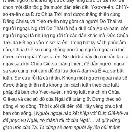
Nhiều người chưa từng được dạy rằng Đức Chúa Trời đã
chọn một dân tộc giữa muôn dân trên đất: Y-sơ-ra-ên. Chỉ Y-
sơ-ra-ên của Đức Chúa Trời mới được thăng thiên cùng
Đấng Christ, và Y-sơ-ra-ên này gồm cả người Do Thái và
người ngoại. Người Do Thái là hậu duệ của Áp-ra-ham, còn
người ngoại là những người từ các dân khác mà Đức Chúa
Trời đã kết hợp vào Y-sơ-ra-ên. Trong bất kỳ sách phúc âm
nào, Chúa Giê-su cũng không nói rằng người ngoại có thể
được cứu ngoài Y-sơ-ra-ên. Sự dối trá này do con rắn tạo ra
ngay sau khi Chúa Giê-su thăng thiên, để dẫn người ngoại
sa vào cùng một cám dỗ đã lừa dối A-đam và Ê-va: sự bất
tuân. Sự cứu rỗi là cá nhân. Không một người ngoại nào sẽ
được thăng thiên nếu không tìm cách tuân theo các luật
pháp đã ban cho Y-sơ-ra-ên, những luật mà chính Chúa
Giê-su và các sứ đồ của Ngài đã tuân giữ. Đừng theo số
đông vì họ đông. Thời cuối đã đến rồi! Hãy vâng phục khi
bạn còn sống. |
Người ngoại nào kết hiệp với Đức Giê-hô-va
để phục vụ Ngài, trở thành tôi tớ của Ngài… và giữ vững
giao ước của Ta, Ta cũng sẽ đem người ấy lên núi thánh