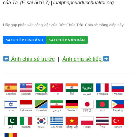
của Ta. (Ê-sai 56:6-7) | luatphapcuaducchuatroi.org
Hãy góp phần vào công việc của Đức Chúa Trời. Chia sẻ thông điệp này!
SAO CHÉP HÌNH ẢNH
SAO CHÉP VĂN BẢN
Ảnh chia sẻ trước
|
Ảnh chia sẻ tiếp
Español
English
Português
中文
हिंदी
العربية
Français
Русский
עברית
Indonesia
Kiswahili
فارسی
Deutsch
日本語
বাংলা
Tagalog
اُردو
Italiano
한국어
Ελληνικά
Tiếng Việt
Polski
ไทย
Türkçe