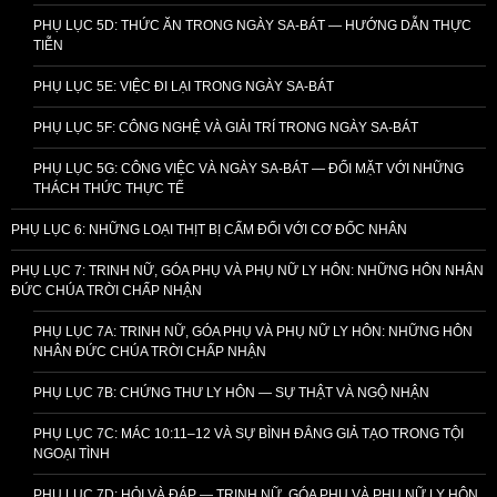
PHỤ LỤC 5D: THỨC ĂN TRONG NGÀY SA-BÁT — HƯỚNG DẪN THỰC
TIỄN
PHỤ LỤC 5E: VIỆC ĐI LẠI TRONG NGÀY SA-BÁT
PHỤ LỤC 5F: CÔNG NGHỆ VÀ GIẢI TRÍ TRONG NGÀY SA-BÁT
PHỤ LỤC 5G: CÔNG VIỆC VÀ NGÀY SA-BÁT — ĐỐI MẶT VỚI NHỮNG
THÁCH THỨC THỰC TẾ
PHỤ LỤC 6: NHỮNG LOẠI THỊT BỊ CẤM ĐỐI VỚI CƠ ĐỐC NHÂN
PHỤ LỤC 7: TRINH NỮ, GÓA PHỤ VÀ PHỤ NỮ LY HÔN: NHỮNG HÔN NHÂN
ĐỨC CHÚA TRỜI CHẤP NHẬN
PHỤ LỤC 7A: TRINH NỮ, GÓA PHỤ VÀ PHỤ NỮ LY HÔN: NHỮNG HÔN
NHÂN ĐỨC CHÚA TRỜI CHẤP NHẬN
PHỤ LỤC 7B: CHỨNG THƯ LY HÔN — SỰ THẬT VÀ NGỘ NHẬN
PHỤ LỤC 7C: MÁC 10:11–12 VÀ SỰ BÌNH ĐẲNG GIẢ TẠO TRONG TỘI
NGOẠI TÌNH
PHỤ LỤC 7D: HỎI VÀ ĐÁP — TRINH NỮ, GÓA PHỤ VÀ PHỤ NỮ LY HÔN