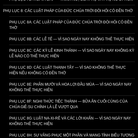
PHỤ LỤC 8: CÁC LUẬT PHÁP CỦA ĐỨC CHÚA TRỜI ĐÒI HỎI CÓ ĐỀN THỜ
PHỤ LỤC 8A: CÁC LUẬT PHÁP CỦA ĐỨC CHÚA TRỜI ĐÒI HỎI CÓ ĐỀN
THỜ
PHỤ LỤC 8B: CÁC LỄ TẾ — VÌ SAO NGÀY NAY KHÔNG THỂ THỰC HIỆN
PHỤ LỤC 8C: CÁC KỲ LỄ KINH THÁNH — VÌ SAO NGÀY NAY KHÔNG KỲ
LỄ NÀO CÓ THỂ THỰC HIỆN
PHỤ LỤC 8D: CÁC LUẬT THANH TẨY — VÌ SAO KHÔNG THỂ THỰC
HIỆN NẾU KHÔNG CÓ ĐỀN THỜ
PHỤ LỤC 8E: PHẦN MƯỜI VÀ HOA LỢI ĐẦU MÙA — VÌ SAO NGÀY NAY
KHÔNG THỂ THỰC HIỆN
PHỤ LỤC 8F: NGHI THỨC TIỆC THÁNH — BỮA ĂN CUỐI CÙNG CỦA
CHÚA GIÊ-SU CHÍNH LÀ LỄ VƯỢT QUA
PHỤ LỤC 8G: LUẬT NA-XI-RÊ VÀ CÁC LỜI KHẤN — VÌ SAO NGÀY NAY
KHÔNG THỂ THỰC HIỆN
PHỤ LỤC 8H: SỰ VÂNG PHỤC MỘT PHẦN VÀ MANG TÍNH BIỂU TƯỢNG