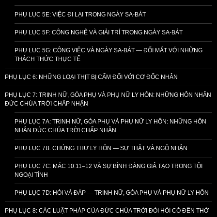
PHỤ LỤC 5E: VIỆC ĐI LẠI TRONG NGÀY SA-BÁT
PHỤ LỤC 5F: CÔNG NGHỆ VÀ GIẢI TRÍ TRONG NGÀY SA-BÁT
PHỤ LỤC 5G: CÔNG VIỆC VÀ NGÀY SA-BÁT — ĐỐI MẶT VỚI NHỮNG
THÁCH THỨC THỰC TẾ
PHỤ LỤC 6: NHỮNG LOẠI THỊT BỊ CẤM ĐỐI VỚI CƠ ĐỐC NHÂN
PHỤ LỤC 7: TRINH NỮ, GÓA PHỤ VÀ PHỤ NỮ LY HÔN: NHỮNG HÔN NHÂN
ĐỨC CHÚA TRỜI CHẤP NHẬN
PHỤ LỤC 7A: TRINH NỮ, GÓA PHỤ VÀ PHỤ NỮ LY HÔN: NHỮNG HÔN
NHÂN ĐỨC CHÚA TRỜI CHẤP NHẬN
PHỤ LỤC 7B: CHỨNG THƯ LY HÔN — SỰ THẬT VÀ NGỘ NHẬN
PHỤ LỤC 7C: MÁC 10:11–12 VÀ SỰ BÌNH ĐẲNG GIẢ TẠO TRONG TỘI
NGOẠI TÌNH
PHỤ LỤC 7D: HỎI VÀ ĐÁP — TRINH NỮ, GÓA PHỤ VÀ PHỤ NỮ LY HÔN
PHỤ LỤC 8: CÁC LUẬT PHÁP CỦA ĐỨC CHÚA TRỜI ĐÒI HỎI CÓ ĐỀN THỜ