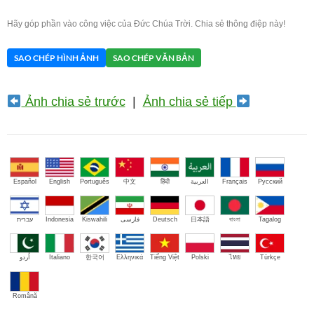
Hãy góp phần vào công việc của Đức Chúa Trời. Chia sẻ thông điệp này!
SAO CHÉP HÌNH ẢNH
SAO CHÉP VĂN BẢN
Ảnh chia sẻ trước
|
Ảnh chia sẻ tiếp
Español
English
Português
中文
हिंदी
العربية
Français
Русский
עברית
Indonesia
Kiswahili
فارسی
Deutsch
日本語
বাংলা
Tagalog
اُردو
Italiano
한국어
Ελληνικά
Tiếng Việt
Polski
ไทย
Türkçe
Română