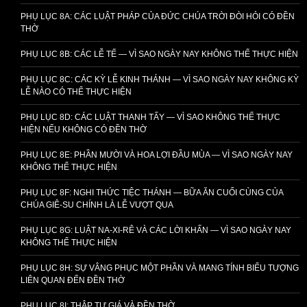
PHỤ LỤC 8A: CÁC LUẬT PHÁP CỦA ĐỨC CHÚA TRỜI ĐÒI HỎI CÓ ĐỀN
THỜ
PHỤ LỤC 8B: CÁC LỄ TẾ — VÌ SAO NGÀY NAY KHÔNG THỂ THỰC HIỆN
PHỤ LỤC 8C: CÁC KỲ LỄ KINH THÁNH — VÌ SAO NGÀY NAY KHÔNG KỲ
LỄ NÀO CÓ THỂ THỰC HIỆN
PHỤ LỤC 8D: CÁC LUẬT THANH TẨY — VÌ SAO KHÔNG THỂ THỰC
HIỆN NẾU KHÔNG CÓ ĐỀN THỜ
PHỤ LỤC 8E: PHẦN MƯỜI VÀ HOA LỢI ĐẦU MÙA — VÌ SAO NGÀY NAY
KHÔNG THỂ THỰC HIỆN
PHỤ LỤC 8F: NGHI THỨC TIỆC THÁNH — BỮA ĂN CUỐI CÙNG CỦA
CHÚA GIÊ-SU CHÍNH LÀ LỄ VƯỢT QUA
PHỤ LỤC 8G: LUẬT NA-XI-RÊ VÀ CÁC LỜI KHẤN — VÌ SAO NGÀY NAY
KHÔNG THỂ THỰC HIỆN
PHỤ LỤC 8H: SỰ VÂNG PHỤC MỘT PHẦN VÀ MANG TÍNH BIỂU TƯỢNG
LIÊN QUAN ĐẾN ĐỀN THỜ
PHỤ LỤC 8I: THẬP TỰ GIÁ VÀ ĐỀN THỜ