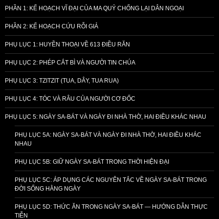
PHẦN 1: KẾ HOẠCH VĨ ĐẠI CỦA MA QUỶ CHỐNG LẠI DÂN NGOẠI
PHẦN 2: KẾ HOẠCH CỨU RỖI GIẢ
PHỤ LỤC 1: HUYỀN THOẠI VỀ 613 ĐIỀU RĂN
PHỤ LỤC 2: PHÉP CẮT BÌ VÀ NGƯỜI TIN CHÚA
PHỤ LỤC 3: TZITZIT (TUA, DÂY, TUA RUA)
PHỤ LỤC 4: TÓC VÀ RÂU CỦA NGƯỜI CƠ ĐỐC
PHỤ LỤC 5: NGÀY SA-BÁT VÀ NGÀY ĐI NHÀ THỜ, HAI ĐIỀU KHÁC NHAU
PHỤ LỤC 5A: NGÀY SA-BÁT VÀ NGÀY ĐI NHÀ THỜ, HAI ĐIỀU KHÁC
NHAU
PHỤ LỤC 5B: GIỮ NGÀY SA-BÁT TRONG THỜI HIỆN ĐẠI
PHỤ LỤC 5C: ÁP DỤNG CÁC NGUYÊN TẮC VỀ NGÀY SA-BÁT TRONG
ĐỜI SỐNG HẰNG NGÀY
PHỤ LỤC 5D: THỨC ĂN TRONG NGÀY SA-BÁT — HƯỚNG DẪN THỰC
TIỄN