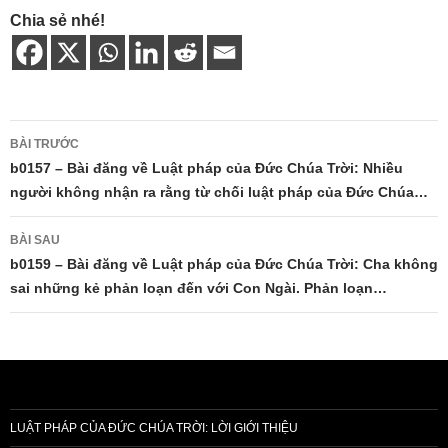
Chia sẻ nhé!
Điều
BÀI TRƯỚC
hướng
b0157 – Bài đăng về Luật pháp của Đức Chúa Trời: Nhiều
người không nhận ra rằng từ chối luật pháp của Đức Chúa…
bài
viết
BÀI SAU
b0159 – Bài đăng về Luật pháp của Đức Chúa Trời: Cha không
sai những kẻ phản loạn đến với Con Ngài. Phản loạn…
LUẬT PHÁP CỦA ĐỨC CHÚA TRỜI: LỜI GIỚI THIỆU