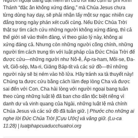
Người ngoại bang đặt niềm tin cứu rỗi vào cụm từ phi Kinh
Thánh “đặc ân không xứng đáng,” mà Chúa Jesus chưa
từng dùng hay dạy, sẽ phải nhận lấy một sự ngạc nhiên cay
đắng trong ngày phán xét cuối cùng. Nếu Đức Chúa Trời
thật sự tìm cách cứu những người không xứng đáng, thì cả
thế giới sẽ vào thiên đàng, vì theo giáo lý này, không ai
xứng đáng cả. Nhưng còn những người công chính, những
người tìm cách trung tín với luật pháp của Đức Chúa Trời để
được cứu—những người như Nô-ê, Áp-ra-ham, Môi-se, Đa-
vít, Giô-sép, Ma-ri, Giăng Báp-tít và các sứ đồ—thì những
người này sẽ bị ném vào hồ lửa. Hãy tránh xa tà thuyết này!
Chúng ta được cứu bằng cách làm đẹp lòng Cha và được
sai đến với Con. Cha hài lòng với người ngoại bang tuân
theo cùng những luật lệ đã ban cho dân tộc biệt riêng vì
danh dự và vinh quang của Ngài, những luật lệ mà chính
Chúa Jesus và các sứ đồ đã tuân giữ. |
Phước cho những ai
nghe lời Đức Chúa Trời [Cựu Ước] và vâng giữ. (Lu-ca
11:28) | luatphapcuaducchuatroi.org