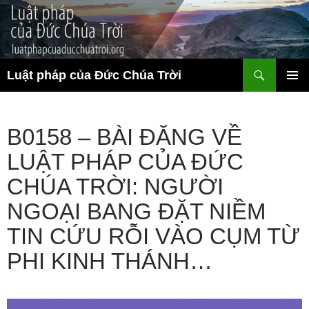
Chuyển
đến
nội
dung
Tìm
Luật pháp của Đức Chúa Trời
kiếm
TRÌNH
ĐƠN CƠ
SỞ
B0158 – BÀI ĐĂNG VỀ
LUẬT PHÁP CỦA ĐỨC
CHÚA TRỜI: NGƯỜI
NGOẠI BANG ĐẶT NIỀM
TIN CỨU RỖI VÀO CỤM TỪ
PHI KINH THÁNH…