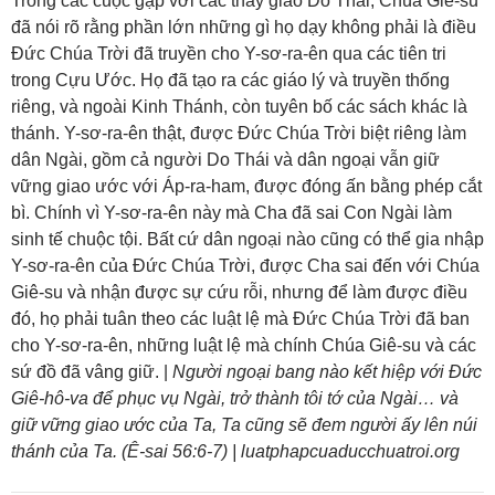
Trong các cuộc gặp với các thầy giáo Do Thái, Chúa Giê-su
đã nói rõ rằng phần lớn những gì họ dạy không phải là điều
Đức Chúa Trời đã truyền cho Y-sơ-ra-ên qua các tiên tri
trong Cựu Ước. Họ đã tạo ra các giáo lý và truyền thống
riêng, và ngoài Kinh Thánh, còn tuyên bố các sách khác là
thánh. Y-sơ-ra-ên thật, được Đức Chúa Trời biệt riêng làm
dân Ngài, gồm cả người Do Thái và dân ngoại vẫn giữ
vững giao ước với Áp-ra-ham, được đóng ấn bằng phép cắt
bì. Chính vì Y-sơ-ra-ên này mà Cha đã sai Con Ngài làm
sinh tế chuộc tội. Bất cứ dân ngoại nào cũng có thể gia nhập
Y-sơ-ra-ên của Đức Chúa Trời, được Cha sai đến với Chúa
Giê-su và nhận được sự cứu rỗi, nhưng để làm được điều
đó, họ phải tuân theo các luật lệ mà Đức Chúa Trời đã ban
cho Y-sơ-ra-ên, những luật lệ mà chính Chúa Giê-su và các
sứ đồ đã vâng giữ. |
Người ngoại bang nào kết hiệp với Đức
Giê-hô-va để phục vụ Ngài, trở thành tôi tớ của Ngài… và
giữ vững giao ước của Ta, Ta cũng sẽ đem người ấy lên núi
thánh của Ta. (Ê-sai 56:6-7) | luatphapcuaducchuatroi.org