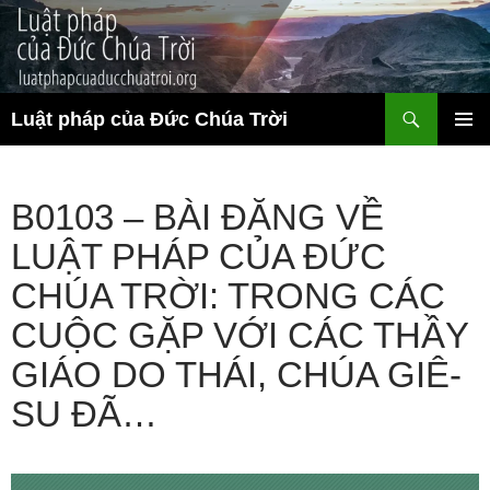
Chuyển
đến
nội
dung
Tìm
Luật pháp của Đức Chúa Trời
kiếm
TRÌNH
ĐƠN CƠ
SỞ
B0103 – BÀI ĐĂNG VỀ
LUẬT PHÁP CỦA ĐỨC
CHÚA TRỜI: TRONG CÁC
CUỘC GẶP VỚI CÁC THẦY
GIÁO DO THÁI, CHÚA GIÊ-
SU ĐÃ…