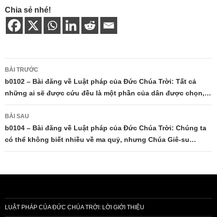
Chia sẻ nhé!
Điều
BÀI TRƯỚC
hướng
b0102 – Bài đăng về Luật pháp của Đức Chúa Trời: Tất cả
những ai sẽ được cứu đều là một phần của dân được chọn,…
bài
viết
BÀI SAU
b0104 – Bài đăng về Luật pháp của Đức Chúa Trời: Chúng ta
có thể không biết nhiều về ma quỷ, nhưng Chúa Giê-su…
LUẬT PHÁP CỦA ĐỨC CHÚA TRỜI: LỜI GIỚI THIỆU