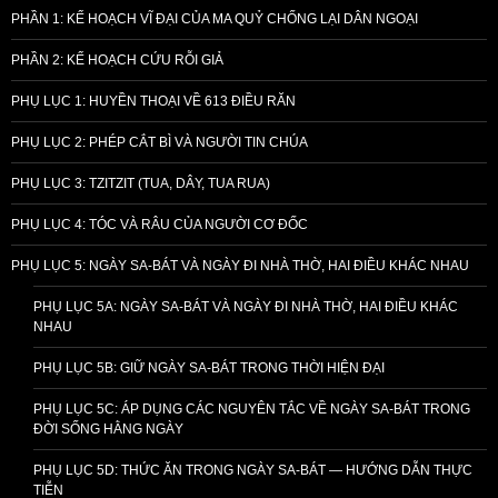
PHẦN 1: KẾ HOẠCH VĨ ĐẠI CỦA MA QUỶ CHỐNG LẠI DÂN NGOẠI
PHẦN 2: KẾ HOẠCH CỨU RỖI GIẢ
PHỤ LỤC 1: HUYỀN THOẠI VỀ 613 ĐIỀU RĂN
PHỤ LỤC 2: PHÉP CẮT BÌ VÀ NGƯỜI TIN CHÚA
PHỤ LỤC 3: TZITZIT (TUA, DÂY, TUA RUA)
PHỤ LỤC 4: TÓC VÀ RÂU CỦA NGƯỜI CƠ ĐỐC
PHỤ LỤC 5: NGÀY SA-BÁT VÀ NGÀY ĐI NHÀ THỜ, HAI ĐIỀU KHÁC NHAU
PHỤ LỤC 5A: NGÀY SA-BÁT VÀ NGÀY ĐI NHÀ THỜ, HAI ĐIỀU KHÁC
NHAU
PHỤ LỤC 5B: GIỮ NGÀY SA-BÁT TRONG THỜI HIỆN ĐẠI
PHỤ LỤC 5C: ÁP DỤNG CÁC NGUYÊN TẮC VỀ NGÀY SA-BÁT TRONG
ĐỜI SỐNG HẰNG NGÀY
PHỤ LỤC 5D: THỨC ĂN TRONG NGÀY SA-BÁT — HƯỚNG DẪN THỰC
TIỄN