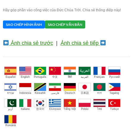
Hãy góp phần vào công việc của Đức Chúa Trời. Chia sẻ thông điệp này!
SAO CHÉP HÌNH ẢNH
SAO CHÉP VĂN BẢN
Ảnh chia sẻ trước
|
Ảnh chia sẻ tiếp
Español
English
Português
中文
हिंदी
العربية
Français
Русский
עברית
Indonesia
Kiswahili
فارسی
Deutsch
日本語
বাংলা
Tagalog
اُردو
Italiano
한국어
Ελληνικά
Tiếng Việt
Polski
ไทย
Türkçe
Română