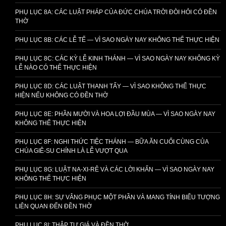
PHỤ LỤC 8A: CÁC LUẬT PHÁP CỦA ĐỨC CHÚA TRỜI ĐÒI HỎI CÓ ĐỀN
THỜ
PHỤ LỤC 8B: CÁC LỄ TẾ — VÌ SAO NGÀY NAY KHÔNG THỂ THỰC HIỆN
PHỤ LỤC 8C: CÁC KỲ LỄ KINH THÁNH — VÌ SAO NGÀY NAY KHÔNG KỲ
LỄ NÀO CÓ THỂ THỰC HIỆN
PHỤ LỤC 8D: CÁC LUẬT THANH TẨY — VÌ SAO KHÔNG THỂ THỰC
HIỆN NẾU KHÔNG CÓ ĐỀN THỜ
PHỤ LỤC 8E: PHẦN MƯỜI VÀ HOA LỢI ĐẦU MÙA — VÌ SAO NGÀY NAY
KHÔNG THỂ THỰC HIỆN
PHỤ LỤC 8F: NGHI THỨC TIỆC THÁNH — BỮA ĂN CUỐI CÙNG CỦA
CHÚA GIÊ-SU CHÍNH LÀ LỄ VƯỢT QUA
PHỤ LỤC 8G: LUẬT NA-XI-RÊ VÀ CÁC LỜI KHẤN — VÌ SAO NGÀY NAY
KHÔNG THỂ THỰC HIỆN
PHỤ LỤC 8H: SỰ VÂNG PHỤC MỘT PHẦN VÀ MANG TÍNH BIỂU TƯỢNG
LIÊN QUAN ĐẾN ĐỀN THỜ
PHỤ LỤC 8I: THẬP TỰ GIÁ VÀ ĐỀN THỜ