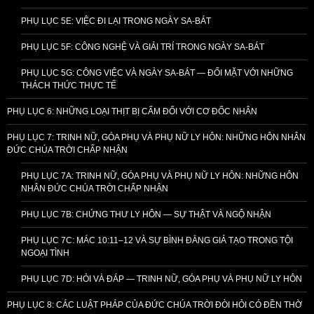
PHỤ LỤC 5E: VIỆC ĐI LẠI TRONG NGÀY SA-BÁT
PHỤ LỤC 5F: CÔNG NGHỆ VÀ GIẢI TRÍ TRONG NGÀY SA-BÁT
PHỤ LỤC 5G: CÔNG VIỆC VÀ NGÀY SA-BÁT — ĐỐI MẶT VỚI NHỮNG
THÁCH THỨC THỰC TẾ
PHỤ LỤC 6: NHỮNG LOẠI THỊT BỊ CẤM ĐỐI VỚI CƠ ĐỐC NHÂN
PHỤ LỤC 7: TRINH NỮ, GÓA PHỤ VÀ PHỤ NỮ LY HÔN: NHỮNG HÔN NHÂN
ĐỨC CHÚA TRỜI CHẤP NHẬN
PHỤ LỤC 7A: TRINH NỮ, GÓA PHỤ VÀ PHỤ NỮ LY HÔN: NHỮNG HÔN
NHÂN ĐỨC CHÚA TRỜI CHẤP NHẬN
PHỤ LỤC 7B: CHỨNG THƯ LY HÔN — SỰ THẬT VÀ NGỘ NHẬN
PHỤ LỤC 7C: MÁC 10:11–12 VÀ SỰ BÌNH ĐẲNG GIẢ TẠO TRONG TỘI
NGOẠI TÌNH
PHỤ LỤC 7D: HỎI VÀ ĐÁP — TRINH NỮ, GÓA PHỤ VÀ PHỤ NỮ LY HÔN
PHỤ LỤC 8: CÁC LUẬT PHÁP CỦA ĐỨC CHÚA TRỜI ĐÒI HỎI CÓ ĐỀN THỜ