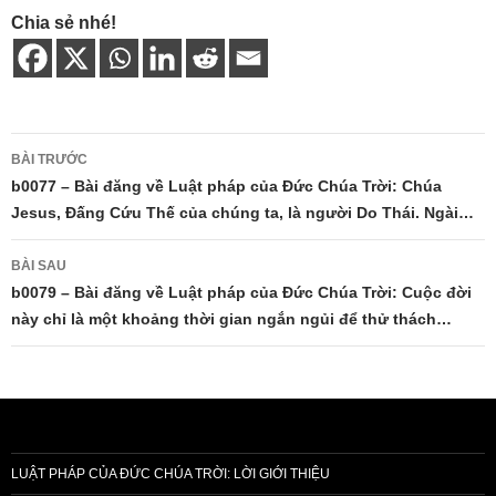
Chia sẻ nhé!
Điều
BÀI TRƯỚC
hướng
b0077 – Bài đăng về Luật pháp của Đức Chúa Trời: Chúa
Jesus, Đấng Cứu Thế của chúng ta, là người Do Thái. Ngài…
bài
viết
BÀI SAU
b0079 – Bài đăng về Luật pháp của Đức Chúa Trời: Cuộc đời
này chỉ là một khoảng thời gian ngắn ngủi để thử thách…
LUẬT PHÁP CỦA ĐỨC CHÚA TRỜI: LỜI GIỚI THIỆU