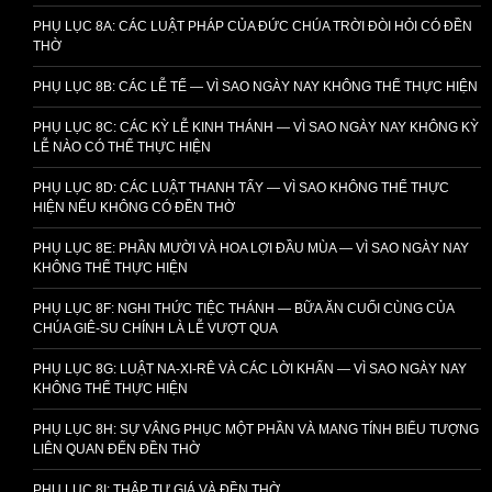
PHỤ LỤC 8A: CÁC LUẬT PHÁP CỦA ĐỨC CHÚA TRỜI ĐÒI HỎI CÓ ĐỀN
THỜ
PHỤ LỤC 8B: CÁC LỄ TẾ — VÌ SAO NGÀY NAY KHÔNG THỂ THỰC HIỆN
PHỤ LỤC 8C: CÁC KỲ LỄ KINH THÁNH — VÌ SAO NGÀY NAY KHÔNG KỲ
LỄ NÀO CÓ THỂ THỰC HIỆN
PHỤ LỤC 8D: CÁC LUẬT THANH TẨY — VÌ SAO KHÔNG THỂ THỰC
HIỆN NẾU KHÔNG CÓ ĐỀN THỜ
PHỤ LỤC 8E: PHẦN MƯỜI VÀ HOA LỢI ĐẦU MÙA — VÌ SAO NGÀY NAY
KHÔNG THỂ THỰC HIỆN
PHỤ LỤC 8F: NGHI THỨC TIỆC THÁNH — BỮA ĂN CUỐI CÙNG CỦA
CHÚA GIÊ-SU CHÍNH LÀ LỄ VƯỢT QUA
PHỤ LỤC 8G: LUẬT NA-XI-RÊ VÀ CÁC LỜI KHẤN — VÌ SAO NGÀY NAY
KHÔNG THỂ THỰC HIỆN
PHỤ LỤC 8H: SỰ VÂNG PHỤC MỘT PHẦN VÀ MANG TÍNH BIỂU TƯỢNG
LIÊN QUAN ĐẾN ĐỀN THỜ
PHỤ LỤC 8I: THẬP TỰ GIÁ VÀ ĐỀN THỜ