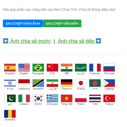
Hãy góp phần vào công việc của Đức Chúa Trời. Chia sẻ thông điệp này!
SAO CHÉP HÌNH ẢNH
SAO CHÉP VĂN BẢN
Ảnh chia sẻ trước
|
Ảnh chia sẻ tiếp
Español
English
Português
中文
हिंदी
العربية
Français
Русский
עברית
Indonesia
Kiswahili
فارسی
Deutsch
日本語
বাংলা
Tagalog
اُردو
Italiano
한국어
Ελληνικά
Tiếng Việt
Polski
ไทย
Türkçe
Română