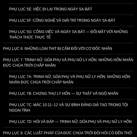
PHỤ LỤC 5E: VIỆC ĐI LẠI TRONG NGÀY SA-BÁT
PHỤ LỤC 5F: CÔNG NGHỆ VÀ GIẢI TRÍ TRONG NGÀY SA-BÁT
PHỤ LỤC 5G: CÔNG VIỆC VÀ NGÀY SA-BÁT — ĐỐI MẶT VỚI NHỮNG
THÁCH THỨC THỰC TẾ
PHỤ LỤC 6: NHỮNG LOẠI THỊT BỊ CẤM ĐỐI VỚI CƠ ĐỐC NHÂN
PHỤ LỤC 7: TRINH NỮ, GÓA PHỤ VÀ PHỤ NỮ LY HÔN: NHỮNG HÔN NHÂN
ĐỨC CHÚA TRỜI CHẤP NHẬN
PHỤ LỤC 7A: TRINH NỮ, GÓA PHỤ VÀ PHỤ NỮ LY HÔN: NHỮNG HÔN
NHÂN ĐỨC CHÚA TRỜI CHẤP NHẬN
PHỤ LỤC 7B: CHỨNG THƯ LY HÔN — SỰ THẬT VÀ NGỘ NHẬN
PHỤ LỤC 7C: MÁC 10:11–12 VÀ SỰ BÌNH ĐẲNG GIẢ TẠO TRONG TỘI
NGOẠI TÌNH
PHỤ LỤC 7D: HỎI VÀ ĐÁP — TRINH NỮ, GÓA PHỤ VÀ PHỤ NỮ LY HÔN
PHỤ LỤC 8: CÁC LUẬT PHÁP CỦA ĐỨC CHÚA TRỜI ĐÒI HỎI CÓ ĐỀN THỜ