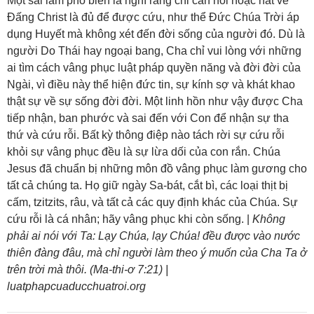
Một sai lầm phổ biến là nghĩ rằng chỉ cần nói hoặc hát về
Đấng Christ là đủ để được cứu, như thể Đức Chúa Trời áp
dụng Huyết mà không xét đến đời sống của người đó. Dù là
người Do Thái hay ngoại bang, Cha chỉ vui lòng với những
ai tìm cách vâng phục luật pháp quyền năng và đời đời của
Ngài, vì điều này thể hiện đức tin, sự kính sợ và khát khao
thật sự về sự sống đời đời. Một linh hồn như vậy được Cha
tiếp nhận, ban phước và sai đến với Con để nhận sự tha
thứ và cứu rỗi. Bất kỳ thông điệp nào tách rời sự cứu rỗi
khỏi sự vâng phục đều là sự lừa dối của con rắn. Chúa
Jesus đã chuẩn bị những môn đồ vâng phục làm gương cho
tất cả chúng ta. Họ giữ ngày Sa-bát, cắt bì, các loại thịt bị
cấm, tzitzits, râu, và tất cả các quy định khác của Chúa. Sự
cứu rỗi là cá nhân; hãy vâng phục khi còn sống. |
Không
phải ai nói với Ta: Lạy Chúa, lạy Chúa! đều được vào nước
thiên đàng đâu, mà chỉ người làm theo ý muốn của Cha Ta ở
trên trời mà thôi. (Ma-thi-ơ 7:21) |
luatphapcuaducchuatroi.org