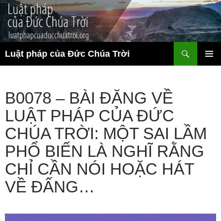
Chuyển
đến
nội
dung
Tìm
Luật pháp của Đức Chúa Trời
kiếm
TRÌNH
ĐƠN CƠ
SỞ
B0078 – BÀI ĐĂNG VỀ
LUẬT PHÁP CỦA ĐỨC
CHÚA TRỜI: MỘT SAI LẦM
PHỔ BIẾN LÀ NGHĨ RẰNG
CHỈ CẦN NÓI HOẶC HÁT
VỀ ĐẤNG…