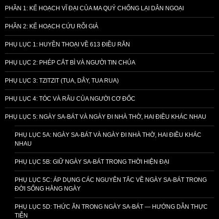
PHẦN 1: KẾ HOẠCH VĨ ĐẠI CỦA MA QUỶ CHỐNG LẠI DÂN NGOẠI
PHẦN 2: KẾ HOẠCH CỨU RỖI GIẢ
PHỤ LỤC 1: HUYỀN THOẠI VỀ 613 ĐIỀU RĂN
PHỤ LỤC 2: PHÉP CẮT BÌ VÀ NGƯỜI TIN CHÚA
PHỤ LỤC 3: TZITZIT (TUA, DÂY, TUA RUA)
PHỤ LỤC 4: TÓC VÀ RÂU CỦA NGƯỜI CƠ ĐỐC
PHỤ LỤC 5: NGÀY SA-BÁT VÀ NGÀY ĐI NHÀ THỜ, HAI ĐIỀU KHÁC NHAU
PHỤ LỤC 5A: NGÀY SA-BÁT VÀ NGÀY ĐI NHÀ THỜ, HAI ĐIỀU KHÁC
NHAU
PHỤ LỤC 5B: GIỮ NGÀY SA-BÁT TRONG THỜI HIỆN ĐẠI
PHỤ LỤC 5C: ÁP DỤNG CÁC NGUYÊN TẮC VỀ NGÀY SA-BÁT TRONG
ĐỜI SỐNG HẰNG NGÀY
PHỤ LỤC 5D: THỨC ĂN TRONG NGÀY SA-BÁT — HƯỚNG DẪN THỰC
TIỄN