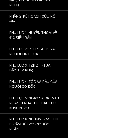
MA QUỶ CHỐNG LẠI DÂN
NGOẠI
PHẦN 2: KẾ HOẠCH CỨU RỖI
GIẢ
PHỤ LỤC 1: HUYỀN THOẠI VỀ
613 ĐIỀU RĂN
PHỤ LỤC 2: PHÉP CẮT BÌ VÀ
NGƯỜI TIN CHÚA
PHỤ LỤC 3: TZITZIT (TUA,
DÂY, TUA RUA)
PHỤ LỤC 4: TÓC VÀ RÂU CỦA
NGƯỜI CƠ ĐỐC
PHỤ LỤC 5: NGÀY SA-BÁT VÀ
NGÀY ĐI NHÀ THỜ, HAI ĐIỀU
KHÁC NHAU
PHỤ LỤC 6: NHỮNG LOẠI THỊT
BỊ CẤM ĐỐI VỚI CƠ ĐỐC
NHÂN