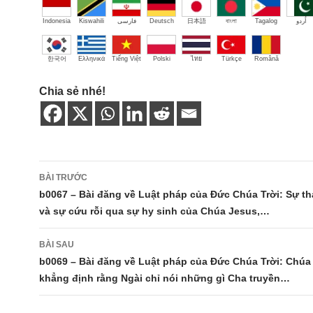
Indonesia
Kiswahili
فارسی
Deutsch
日本語
বাংলা
Tagalog
اُردو
한국어
Ελληνικά
Tiếng Việt
Polski
ไทย
Türkçe
Română
Chia sẻ nhé!
Điều
BÀI TRƯỚC
hướng
b0067 – Bài đăng về Luật pháp của Đức Chúa Trời: Sự tha 
và sự cứu rỗi qua sự hy sinh của Chúa Jesus,…
bài
viết
BÀI SAU
b0069 – Bài đăng về Luật pháp của Đức Chúa Trời: Chúa
khẳng định rằng Ngài chỉ nói những gì Cha truyền…