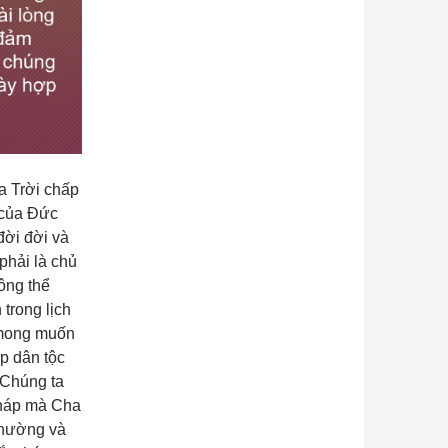
a Trời chấp
 của Đức
đời đời và
phải là chủ
hông thể
 trong lịch
 mong muốn
p dân tộc
. Chúng ta
pháp mà Cha
 nhường và