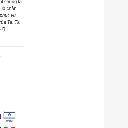
ắt chúng ta
 là chân
 phục vụ
của Ta, Ta
7) |
!
й
עברית