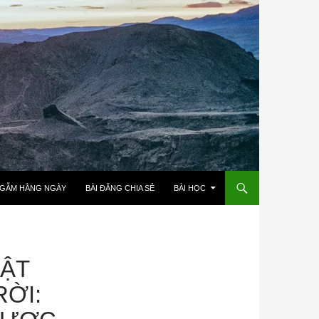
NGẪM HẰNG NGÀY
BÀI ĐĂNG CHIA SẺ
BÀI HỌC
UẬT
ỜI: