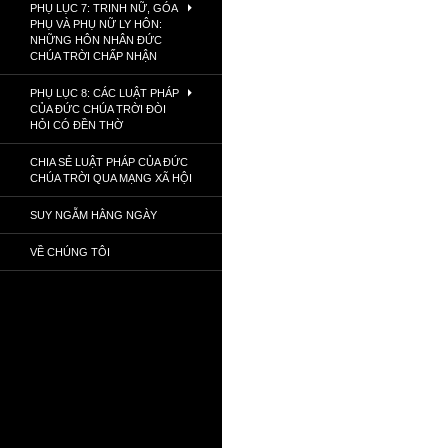
PHỤ LỤC 7: TRINH NỮ, GÓA
PHỤ VÀ PHỤ NỮ LY HÔN:
NHỮNG HÔN NHÂN ĐỨC
CHÚA TRỜI CHẤP NHẬN
PHỤ LỤC 8: CÁC LUẬT PHÁP
CỦA ĐỨC CHÚA TRỜI ĐÒI
HỎI CÓ ĐỀN THỜ
CHIA SẺ LUẬT PHÁP CỦA ĐỨC
CHÚA TRỜI QUA MẠNG XÃ HỘI
SUY NGẪM HẰNG NGÀY
VỀ CHÚNG TÔI