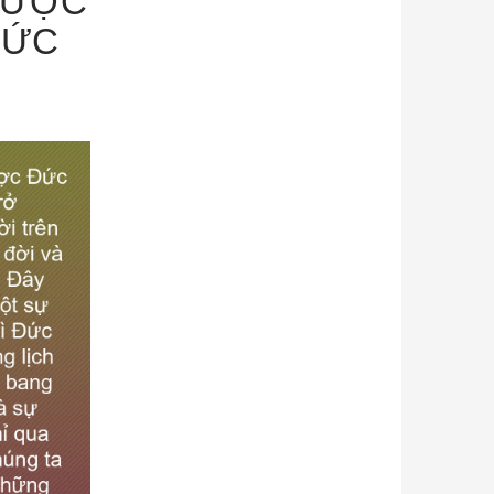
 ĐƯỢC
ĐỨC