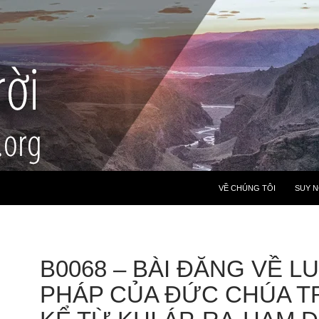
VỀ CHÚNG TÔI
SUY 
B0068 – BÀI ĐĂNG VỀ L
PHÁP CỦA ĐỨC CHÚA TR