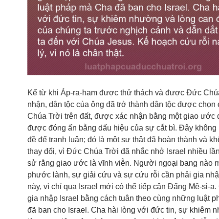
Kể từ khi Áp-ra-ham được thử thách và được Đức Chú
nhận, dân tộc của ông đã trở thành dân tộc được chọn
Chúa Trời trên đất, được xác nhận bằng một giao ước 
được đóng ấn bằng dấu hiệu của sự cắt bì. Đây không 
đề để tranh luận; đó là một sự thật đã hoàn thành và k
thay đổi, vì Đức Chúa Trời đã nhắc nhở Israel nhiều lần
sử rằng giao ước là vĩnh viễn. Người ngoại bang nào
phước lành, sự giải cứu và sự cứu rỗi cần phải gia nhậ
này, vì chỉ qua Israel mới có thể tiếp cận Đấng Mê-si-a
gia nhập Israel bằng cách tuân theo cùng những luật 
đã ban cho Israel. Cha hài lòng với đức tin, sự khiêm