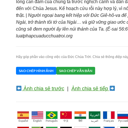
lòng can đảm của chúng ta trước nghịch cảnh và dẫn d
đến với Chúa Jesus. Kế hoạch cứu rỗi này hợp lý, vì nó
thật. |
Người ngoại bang kết hiệp với Đức Giê-hô-va để
Ngài, trở thành tôi tớ của Ngài… và giữ vững giao ước 
cũng sẽ đem người ấy lên núi thánh của Ta. (Ê-sai 56:6-
luatphapcuaducchuatroi.org
Hãy góp phần vào công việc của Đức Chúa Trời. Chia sẻ thông điệp này
SAO CHÉP HÌNH ẢNH
SAO CHÉP VĂN BẢN
Ảnh chia sẻ trước
|
Ảnh chia sẻ tiếp
Español
English
Português
中文
हिंदी
العربية
Français
Русски