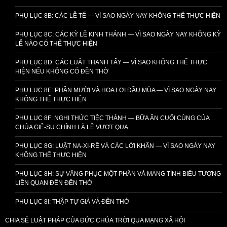
PHỤ LỤC 8B: CÁC LỄ TẾ — VÌ SAO NGÀY NAY KHÔNG THỂ THỰC HIỆN
PHỤ LỤC 8C: CÁC KỲ LỄ KINH THÁNH — VÌ SAO NGÀY NAY KHÔNG KỲ
LỄ NÀO CÓ THỂ THỰC HIỆN
PHỤ LỤC 8D: CÁC LUẬT THANH TẨY — VÌ SAO KHÔNG THỂ THỰC
HIỆN NẾU KHÔNG CÓ ĐỀN THỜ
PHỤ LỤC 8E: PHẦN MƯỜI VÀ HOA LỢI ĐẦU MÙA — VÌ SAO NGÀY NAY
KHÔNG THỂ THỰC HIỆN
PHỤ LỤC 8F: NGHI THỨC TIỆC THÁNH — BỮA ĂN CUỐI CÙNG CỦA
CHÚA GIÊ-SU CHÍNH LÀ LỄ VƯỢT QUA
PHỤ LỤC 8G: LUẬT NA-XI-RÊ VÀ CÁC LỜI KHẤN — VÌ SAO NGÀY NAY
KHÔNG THỂ THỰC HIỆN
PHỤ LỤC 8H: SỰ VÂNG PHỤC MỘT PHẦN VÀ MANG TÍNH BIỂU TƯỢNG
LIÊN QUAN ĐẾN ĐỀN THỜ
PHỤ LỤC 8I: THẬP TỰ GIÁ VÀ ĐỀN THỜ
CHIA SẺ LUẬT PHÁP CỦA ĐỨC CHÚA TRỜI QUA MẠNG XÃ HỘI