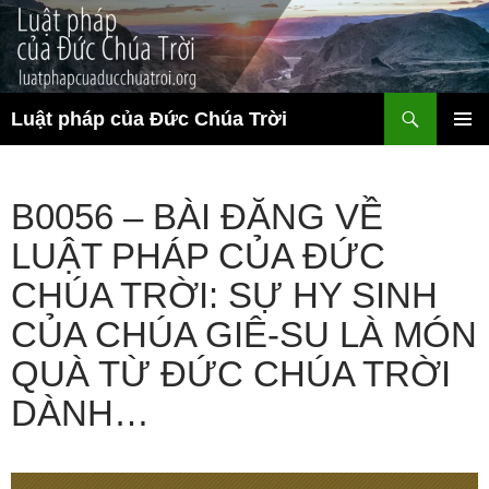
Chuyển
đến
nội
dung
Tìm
Luật pháp của Đức Chúa Trời
kiếm
TRÌNH
ĐƠN CƠ
SỞ
B0056 – BÀI ĐĂNG VỀ
LUẬT PHÁP CỦA ĐỨC
CHÚA TRỜI: SỰ HY SINH
CỦA CHÚA GIÊ-SU LÀ MÓN
QUÀ TỪ ĐỨC CHÚA TRỜI
DÀNH…