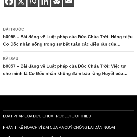
Điều
BÀI TRƯỚC
hướng
b0055 – Bài đăng về Luật pháp của Đức Chúa Trời: Hàng triệu
Cơ Đốc nhân sống trong sự bất tuân các điều răn của…
bài
viết
BÀI SAU
b0057 – Bài đăng về Luật pháp của Đức Chúa Trời: Việc tự
cho mình là Cơ Đốc nhân không đảm bảo rằng Huyết của…
LUẬT PHÁP CỦA ĐỨC CHÚA TRỜI: LỜI GIỚI THIỆU
PHẦN 1: KẾ HOẠCH VĨ ĐẠI CỦA MA QUỶ CHỐNG LẠI DÂN NGOẠI