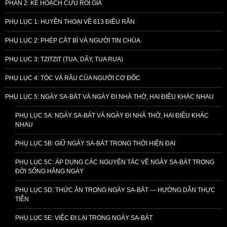
PHẦN 2: KẾ HOẠCH CỨU RỖI GIẢ
PHỤ LỤC 1: HUYỀN THOẠI VỀ 613 ĐIỀU RĂN
PHỤ LỤC 2: PHÉP CẮT BÌ VÀ NGƯỜI TIN CHÚA
PHỤ LỤC 3: TZITZIT (TUA, DÂY, TUA RUA)
PHỤ LỤC 4: TÓC VÀ RÂU CỦA NGƯỜI CƠ ĐỐC
PHỤ LỤC 5: NGÀY SA-BÁT VÀ NGÀY ĐI NHÀ THỜ, HAI ĐIỀU KHÁC NHAU
PHỤ LỤC 5A: NGÀY SA-BÁT VÀ NGÀY ĐI NHÀ THỜ, HAI ĐIỀU KHÁC
NHAU
PHỤ LỤC 5B: GIỮ NGÀY SA-BÁT TRONG THỜI HIỆN ĐẠI
PHỤ LỤC 5C: ÁP DỤNG CÁC NGUYÊN TẮC VỀ NGÀY SA-BÁT TRONG
ĐỜI SỐNG HẰNG NGÀY
PHỤ LỤC 5D: THỨC ĂN TRONG NGÀY SA-BÁT — HƯỚNG DẪN THỰC
TIỄN
PHỤ LỤC 5E: VIỆC ĐI LẠI TRONG NGÀY SA-BÁT