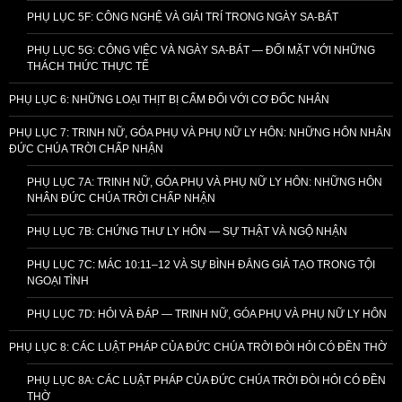
PHỤ LỤC 5F: CÔNG NGHỆ VÀ GIẢI TRÍ TRONG NGÀY SA-BÁT
PHỤ LỤC 5G: CÔNG VIỆC VÀ NGÀY SA-BÁT — ĐỐI MẶT VỚI NHỮNG
THÁCH THỨC THỰC TẾ
PHỤ LỤC 6: NHỮNG LOẠI THỊT BỊ CẤM ĐỐI VỚI CƠ ĐỐC NHÂN
PHỤ LỤC 7: TRINH NỮ, GÓA PHỤ VÀ PHỤ NỮ LY HÔN: NHỮNG HÔN NHÂN
ĐỨC CHÚA TRỜI CHẤP NHẬN
PHỤ LỤC 7A: TRINH NỮ, GÓA PHỤ VÀ PHỤ NỮ LY HÔN: NHỮNG HÔN
NHÂN ĐỨC CHÚA TRỜI CHẤP NHẬN
PHỤ LỤC 7B: CHỨNG THƯ LY HÔN — SỰ THẬT VÀ NGỘ NHẬN
PHỤ LỤC 7C: MÁC 10:11–12 VÀ SỰ BÌNH ĐẲNG GIẢ TẠO TRONG TỘI
NGOẠI TÌNH
PHỤ LỤC 7D: HỎI VÀ ĐÁP — TRINH NỮ, GÓA PHỤ VÀ PHỤ NỮ LY HÔN
PHỤ LỤC 8: CÁC LUẬT PHÁP CỦA ĐỨC CHÚA TRỜI ĐÒI HỎI CÓ ĐỀN THỜ
PHỤ LỤC 8A: CÁC LUẬT PHÁP CỦA ĐỨC CHÚA TRỜI ĐÒI HỎI CÓ ĐỀN
THỜ