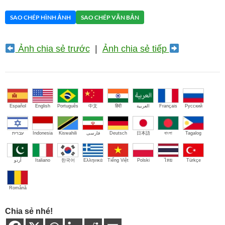
SAO CHÉP HÌNH ẢNH
SAO CHÉP VĂN BẢN
Ảnh chia sẻ trước
|
Ảnh chia sẻ tiếp
Español
English
Português
中文
हिंदी
العربية
Français
Русский
עברית
Indonesia
Kiswahili
فارسی
Deutsch
日本語
বাংলা
Tagalog
اُردو
Italiano
한국어
Ελληνικά
Tiếng Việt
Polski
ไทย
Türkçe
Română
Chia sẻ nhé!