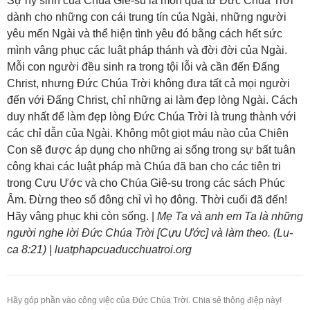
Sự hy sinh của Chúa Giê-su là món quà từ Đức Chúa Trời
dành cho những con cái trung tín của Ngài, những người
yêu mến Ngài và thể hiện tình yêu đó bằng cách hết sức
mình vâng phục các luật pháp thánh và đời đời của Ngài.
Mỗi con người đều sinh ra trong tội lỗi và cần đến Đấng
Christ, nhưng Đức Chúa Trời không đưa tất cả mọi người
đến với Đấng Christ, chỉ những ai làm đẹp lòng Ngài. Cách
duy nhất để làm đẹp lòng Đức Chúa Trời là trung thành với
các chỉ dẫn của Ngài. Không một giọt máu nào của Chiên
Con sẽ được áp dụng cho những ai sống trong sự bất tuân
công khai các luật pháp mà Chúa đã ban cho các tiên tri
trong Cựu Ước và cho Chúa Giê-su trong các sách Phúc
Âm. Đừng theo số đông chỉ vì họ đông. Thời cuối đã đến!
Hãy vâng phục khi còn sống. |
Mẹ Ta và anh em Ta là những
người nghe lời Đức Chúa Trời [Cựu Ước] và làm theo. (Lu-
ca 8:21) | luatphapcuaducchuatroi.org
Hãy góp phần vào công việc của Đức Chúa Trời. Chia sẻ thông điệp này!