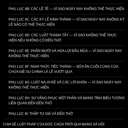
PHỤ LỤC 8B: CÁC LỄ TẾ — VÌ SAO NGÀY NAY KHÔNG THỂ THỰC HIỆN
PHỤ LỤC 8C: CÁC KỲ LỄ KINH THÁNH — VÌ SAO NGÀY NAY KHÔNG KỲ
LỄ NÀO CÓ THỂ THỰC HIỆN
PHỤ LỤC 8D: CÁC LUẬT THANH TẨY — VÌ SAO KHÔNG THỂ THỰC
HIỆN NẾU KHÔNG CÓ ĐỀN THỜ
PHỤ LỤC 8E: PHẦN MƯỜI VÀ HOA LỢI ĐẦU MÙA — VÌ SAO NGÀY NAY
KHÔNG THỂ THỰC HIỆN
PHỤ LỤC 8F: NGHI THỨC TIỆC THÁNH — BỮA ĂN CUỐI CÙNG CỦA
CHÚA GIÊ-SU CHÍNH LÀ LỄ VƯỢT QUA
PHỤ LỤC 8G: LUẬT NA-XI-RÊ VÀ CÁC LỜI KHẤN — VÌ SAO NGÀY NAY
KHÔNG THỂ THỰC HIỆN
PHỤ LỤC 8H: SỰ VÂNG PHỤC MỘT PHẦN VÀ MANG TÍNH BIỂU TƯỢNG
LIÊN QUAN ĐẾN ĐỀN THỜ
PHỤ LỤC 8I: THẬP TỰ GIÁ VÀ ĐỀN THỜ
CHIA SẺ LUẬT PHÁP CỦA ĐỨC CHÚA TRỜI QUA MẠNG XÃ HỘI