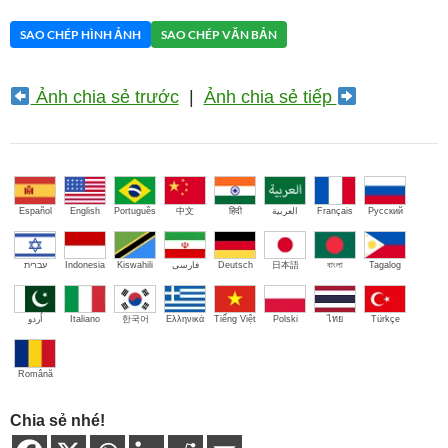
SAO CHÉP HÌNH ẢNH
SAO CHÉP VĂN BẢN
Ảnh chia sẻ trước
|
Ảnh chia sẻ tiếp
Español
English
Português
中文
हिंदी
العربية
Français
Русский
עברית
Indonesia
Kiswahili
فارسی
Deutsch
日本語
বাংলা
Tagalog
اُردو
Italiano
한국어
Ελληνικά
Tiếng Việt
Polski
ไทย
Türkçe
Română
Chia sẻ nhé!