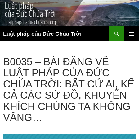
Chuyển
đến
nội
dung
Tìm
Luật pháp của Đức Chúa Trời
kiếm
TRÌNH
ĐƠN CƠ
SỞ
B0035 – BÀI ĐĂNG VỀ
LUẬT PHÁP CỦA ĐỨC
CHÚA TRỜI: BẤT CỨ AI, KỂ
CẢ CÁC SỨ ĐỒ, KHUYẾN
KHÍCH CHÚNG TA KHÔNG
VÂNG…