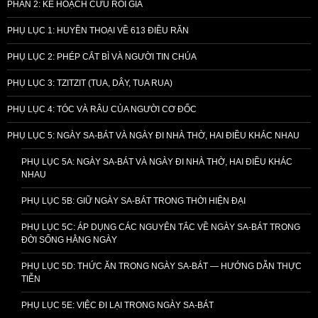
PHẦN 2: KẾ HOẠCH CỨU RỖI GIẢ
PHỤ LỤC 1: HUYỀN THOẠI VỀ 613 ĐIỀU RĂN
PHỤ LỤC 2: PHÉP CẮT BÌ VÀ NGƯỜI TIN CHÚA
PHỤ LỤC 3: TZITZIT (TUA, DÂY, TUA RUA)
PHỤ LỤC 4: TÓC VÀ RÂU CỦA NGƯỜI CƠ ĐỐC
PHỤ LỤC 5: NGÀY SA-BÁT VÀ NGÀY ĐI NHÀ THỜ, HAI ĐIỀU KHÁC NHAU
PHỤ LỤC 5A: NGÀY SA-BÁT VÀ NGÀY ĐI NHÀ THỜ, HAI ĐIỀU KHÁC
NHAU
PHỤ LỤC 5B: GIỮ NGÀY SA-BÁT TRONG THỜI HIỆN ĐẠI
PHỤ LỤC 5C: ÁP DỤNG CÁC NGUYÊN TẮC VỀ NGÀY SA-BÁT TRONG
ĐỜI SỐNG HẰNG NGÀY
PHỤ LỤC 5D: THỨC ĂN TRONG NGÀY SA-BÁT — HƯỚNG DẪN THỰC
TIỄN
PHỤ LỤC 5E: VIỆC ĐI LẠI TRONG NGÀY SA-BÁT