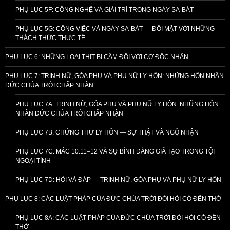
PHỤ LỤC 5F: CÔNG NGHỆ VÀ GIẢI TRÍ TRONG NGÀY SA-BÁT
PHỤ LỤC 5G: CÔNG VIỆC VÀ NGÀY SA-BÁT — ĐỐI MẶT VỚI NHỮNG
THÁCH THỨC THỰC TẾ
PHỤ LỤC 6: NHỮNG LOẠI THỊT BỊ CẤM ĐỐI VỚI CƠ ĐỐC NHÂN
PHỤ LỤC 7: TRINH NỮ, GÓA PHỤ VÀ PHỤ NỮ LY HÔN: NHỮNG HÔN NHÂN
ĐỨC CHÚA TRỜI CHẤP NHẬN
PHỤ LỤC 7A: TRINH NỮ, GÓA PHỤ VÀ PHỤ NỮ LY HÔN: NHỮNG HÔN
NHÂN ĐỨC CHÚA TRỜI CHẤP NHẬN
PHỤ LỤC 7B: CHỨNG THƯ LY HÔN — SỰ THẬT VÀ NGỘ NHẬN
PHỤ LỤC 7C: MÁC 10:11–12 VÀ SỰ BÌNH ĐẲNG GIẢ TẠO TRONG TỘI
NGOẠI TÌNH
PHỤ LỤC 7D: HỎI VÀ ĐÁP — TRINH NỮ, GÓA PHỤ VÀ PHỤ NỮ LY HÔN
PHỤ LỤC 8: CÁC LUẬT PHÁP CỦA ĐỨC CHÚA TRỜI ĐÒI HỎI CÓ ĐỀN THỜ
PHỤ LỤC 8A: CÁC LUẬT PHÁP CỦA ĐỨC CHÚA TRỜI ĐÒI HỎI CÓ ĐỀN
THỜ