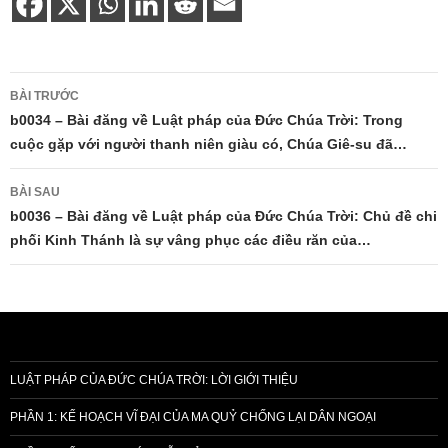
Điều
BÀI TRƯỚC
hướng
b0034 – Bài đăng về Luật pháp của Đức Chúa Trời: Trong
cuộc gặp với người thanh niên giàu có, Chúa Giê-su đã…
bài
viết
BÀI SAU
b0036 – Bài đăng về Luật pháp của Đức Chúa Trời: Chủ đề chi
phối Kinh Thánh là sự vâng phục các điều răn của…
LUẬT PHÁP CỦA ĐỨC CHÚA TRỜI: LỜI GIỚI THIỆU
PHẦN 1: KẾ HOẠCH VĨ ĐẠI CỦA MA QUỶ CHỐNG LẠI DÂN NGOẠI