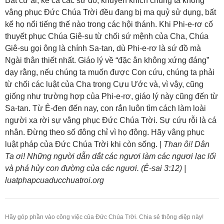
Bất cứ ai, kể cả các sứ đồ, khuyến khích chúng ta không
vâng phục Đức Chúa Trời đều đang bị ma quỷ sử dụng, bất
kể họ nổi tiếng thế nào trong các hội thánh. Khi Phi-e-rơ cố
thuyết phục Chúa Giê-su từ chối sứ mệnh của Cha, Chúa
Giê-su gọi ông là chính Sa-tan, dù Phi-e-rơ là sứ đồ mà
Ngài thân thiết nhất. Giáo lý về “đặc ân không xứng đáng”
dạy rằng, nếu chúng ta muốn được Con cứu, chúng ta phải
từ chối các luật của Cha trong Cựu Ước và, vì vậy, cũng
giống như trường hợp của Phi-e-rơ, giáo lý này cũng đến từ
Sa-tan. Từ Ê-đen đến nay, con rắn luôn tìm cách làm loài
người xa rời sự vâng phục Đức Chúa Trời. Sự cứu rỗi là cá
nhân. Đừng theo số đông chỉ vì họ đông. Hãy vâng phục
luật pháp của Đức Chúa Trời khi còn sống. |
Than ôi! Dân
Ta ơi! Những người dẫn dắt các ngươi làm các ngươi lạc lối
và phá hủy con đường của các ngươi. (Ê-sai 3:12) |
luatphapcuaducchuatroi.org
Hãy góp phần vào công việc của Đức Chúa Trời. Chia sẻ thông điệp này!