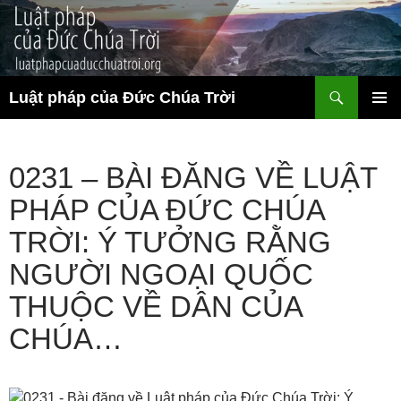
Chuyển
đến
nội
dung
Tìm
Luật pháp của Đức Chúa Trời
kiếm
TRÌNH
ĐƠN CƠ
SỞ
0231 – BÀI ĐĂNG VỀ LUẬT
PHÁP CỦA ĐỨC CHÚA
TRỜI: Ý TƯỞNG RẰNG
NGƯỜI NGOẠI QUỐC
THUỘC VỀ DÂN CỦA
CHÚA…