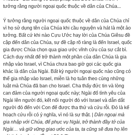
Ý tưởng rằng người ngoại quốc thuộc về dân của Chúa chỉ
vì họ sử dụng tên của Chúa khi cầu nguyện và hát là một ảo
tưởng. Bất cứ khi nào Cựu Ước hay lời của Chúa Giêsu đề
cập đến dân của Chúa, sự đề cập rõ ràng là đến Israel, quốc
gia được Chúa chọn qua giao ước vĩnh cửu của sự cắt bì.
Cách duy nhất để trở thành một phần của dân Chúa là gia
nhập vào Israel, vì Chúa chưa bao giờ gọi các quốc gia
khác là dân của Ngài. Bất kỳ người ngoại quốc nào cũng có
thể gia nhập vào Israel, miễn là họ tuân theo cùng những
luật mà Chúa đã ban cho Israel. Cha thấy đức tin và lòng
can đảm của người ngoại quốc này; Ngài đổ tình yêu của
Ngài lên người đó, kết nối người đó với Israel và dẫn dắt
người đó đến với Con để được tha thứ và cứu rỗi. Đó là kế
hoạch cứu rỗi có ý nghĩa, vì nó là sự thật. |
Dân ngoại mà
gia nhập với Chúa, để phục vụ Ngài, trở thành đầy tớ của
Ngài… và giữ vững giao ước của ta, ta cũng sẽ đưa họ lên