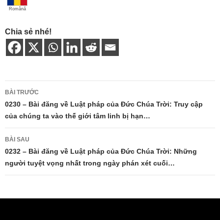
Română
Chia sẻ nhé!
Điều
BÀI TRƯỚC
hướng
0230 – Bài đăng về Luật pháp của Đức Chúa Trời: Truy cập
của chúng ta vào thế giới tâm linh bị hạn…
bài
viết
BÀI SAU
0232 – Bài đăng về Luật pháp của Đức Chúa Trời: Những
người tuyệt vọng nhất trong ngày phán xét cuối…