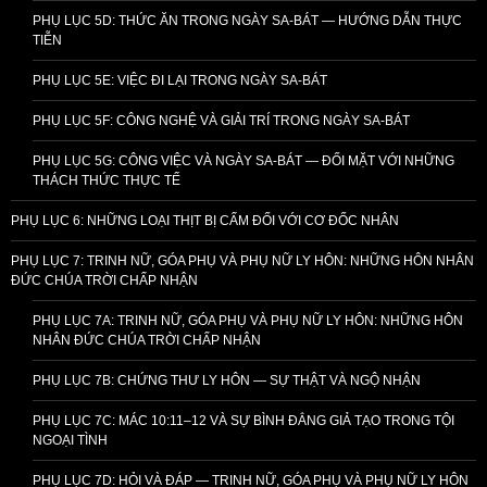
PHỤ LỤC 5D: THỨC ĂN TRONG NGÀY SA-BÁT — HƯỚNG DẪN THỰC
TIỄN
PHỤ LỤC 5E: VIỆC ĐI LẠI TRONG NGÀY SA-BÁT
PHỤ LỤC 5F: CÔNG NGHỆ VÀ GIẢI TRÍ TRONG NGÀY SA-BÁT
PHỤ LỤC 5G: CÔNG VIỆC VÀ NGÀY SA-BÁT — ĐỐI MẶT VỚI NHỮNG
THÁCH THỨC THỰC TẾ
PHỤ LỤC 6: NHỮNG LOẠI THỊT BỊ CẤM ĐỐI VỚI CƠ ĐỐC NHÂN
PHỤ LỤC 7: TRINH NỮ, GÓA PHỤ VÀ PHỤ NỮ LY HÔN: NHỮNG HÔN NHÂN
ĐỨC CHÚA TRỜI CHẤP NHẬN
PHỤ LỤC 7A: TRINH NỮ, GÓA PHỤ VÀ PHỤ NỮ LY HÔN: NHỮNG HÔN
NHÂN ĐỨC CHÚA TRỜI CHẤP NHẬN
PHỤ LỤC 7B: CHỨNG THƯ LY HÔN — SỰ THẬT VÀ NGỘ NHẬN
PHỤ LỤC 7C: MÁC 10:11–12 VÀ SỰ BÌNH ĐẲNG GIẢ TẠO TRONG TỘI
NGOẠI TÌNH
PHỤ LỤC 7D: HỎI VÀ ĐÁP — TRINH NỮ, GÓA PHỤ VÀ PHỤ NỮ LY HÔN