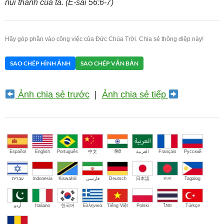
núi thánh của ta. (Ê-sai 56:6-7)
Hãy góp phần vào công việc của Đức Chúa Trời. Chia sẻ thông điệp này!
SAO CHÉP HÌNH ẢNH
SAO CHÉP VĂN BẢN
Ảnh chia sẻ trước
|
Ảnh chia sẻ tiếp
Español
English
Português
中文
हिंदी
العربية
Français
Русский
עברית
Indonesia
Kiswahili
فارسی
Deutsch
日本語
বাংলা
Tagalog
اُردو
Italiano
한국어
Ελληνικά
Tiếng Việt
Polski
ไทย
Türkçe