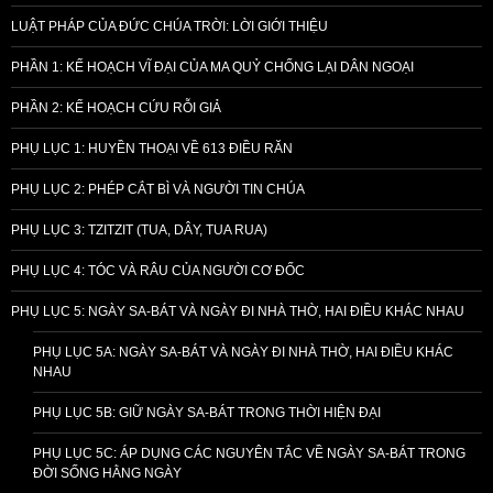
LUẬT PHÁP CỦA ĐỨC CHÚA TRỜI: LỜI GIỚI THIỆU
PHẦN 1: KẾ HOẠCH VĨ ĐẠI CỦA MA QUỶ CHỐNG LẠI DÂN NGOẠI
PHẦN 2: KẾ HOẠCH CỨU RỖI GIẢ
PHỤ LỤC 1: HUYỀN THOẠI VỀ 613 ĐIỀU RĂN
PHỤ LỤC 2: PHÉP CẮT BÌ VÀ NGƯỜI TIN CHÚA
PHỤ LỤC 3: TZITZIT (TUA, DÂY, TUA RUA)
PHỤ LỤC 4: TÓC VÀ RÂU CỦA NGƯỜI CƠ ĐỐC
PHỤ LỤC 5: NGÀY SA-BÁT VÀ NGÀY ĐI NHÀ THỜ, HAI ĐIỀU KHÁC NHAU
PHỤ LỤC 5A: NGÀY SA-BÁT VÀ NGÀY ĐI NHÀ THỜ, HAI ĐIỀU KHÁC
NHAU
PHỤ LỤC 5B: GIỮ NGÀY SA-BÁT TRONG THỜI HIỆN ĐẠI
PHỤ LỤC 5C: ÁP DỤNG CÁC NGUYÊN TẮC VỀ NGÀY SA-BÁT TRONG
ĐỜI SỐNG HẰNG NGÀY