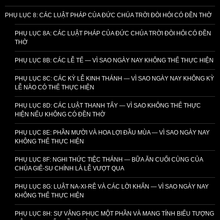
PHỤ LỤC 8: CÁC LUẬT PHÁP CỦA ĐỨC CHÚA TRỜI ĐÒI HỎI CÓ ĐỀN THỜ
PHỤ LỤC 8A: CÁC LUẬT PHÁP CỦA ĐỨC CHÚA TRỜI ĐÒI HỎI CÓ ĐỀN
THỜ
PHỤ LỤC 8B: CÁC LỄ TẾ — VÌ SAO NGÀY NAY KHÔNG THỂ THỰC HIỆN
PHỤ LỤC 8C: CÁC KỲ LỄ KINH THÁNH — VÌ SAO NGÀY NAY KHÔNG KỲ
LỄ NÀO CÓ THỂ THỰC HIỆN
PHỤ LỤC 8D: CÁC LUẬT THANH TẨY — VÌ SAO KHÔNG THỂ THỰC
HIỆN NẾU KHÔNG CÓ ĐỀN THỜ
PHỤ LỤC 8E: PHẦN MƯỜI VÀ HOA LỢI ĐẦU MÙA — VÌ SAO NGÀY NAY
KHÔNG THỂ THỰC HIỆN
PHỤ LỤC 8F: NGHI THỨC TIỆC THÁNH — BỮA ĂN CUỐI CÙNG CỦA
CHÚA GIÊ-SU CHÍNH LÀ LỄ VƯỢT QUA
PHỤ LỤC 8G: LUẬT NA-XI-RÊ VÀ CÁC LỜI KHẤN — VÌ SAO NGÀY NAY
KHÔNG THỂ THỰC HIỆN
PHỤ LỤC 8H: SỰ VÂNG PHỤC MỘT PHẦN VÀ MANG TÍNH BIỂU TƯỢNG