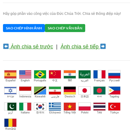
Hãy góp phần vào công việc của Đức Chúa Trời. Chia sẻ thông điệp này!
SAO CHÉP HÌNH ẢNH
SAO CHÉP VĂN BẢN
Ảnh chia sẻ trước
|
Ảnh chia sẻ tiếp
Español
English
Português
中文
हिंदी
العربية
Français
Русский
עברית
Indonesia
Kiswahili
فارسی
Deutsch
日本語
বাংলা
Tagalog
اُردو
Italiano
한국어
Ελληνικά
Tiếng Việt
Polski
ไทย
Türkçe
Română