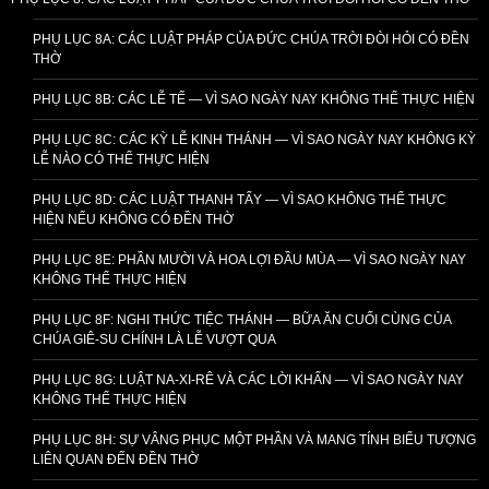
PHỤ LỤC 8A: CÁC LUẬT PHÁP CỦA ĐỨC CHÚA TRỜI ĐÒI HỎI CÓ ĐỀN
THỜ
PHỤ LỤC 8B: CÁC LỄ TẾ — VÌ SAO NGÀY NAY KHÔNG THỂ THỰC HIỆN
PHỤ LỤC 8C: CÁC KỲ LỄ KINH THÁNH — VÌ SAO NGÀY NAY KHÔNG KỲ
LỄ NÀO CÓ THỂ THỰC HIỆN
PHỤ LỤC 8D: CÁC LUẬT THANH TẨY — VÌ SAO KHÔNG THỂ THỰC
HIỆN NẾU KHÔNG CÓ ĐỀN THỜ
PHỤ LỤC 8E: PHẦN MƯỜI VÀ HOA LỢI ĐẦU MÙA — VÌ SAO NGÀY NAY
KHÔNG THỂ THỰC HIỆN
PHỤ LỤC 8F: NGHI THỨC TIỆC THÁNH — BỮA ĂN CUỐI CÙNG CỦA
CHÚA GIÊ-SU CHÍNH LÀ LỄ VƯỢT QUA
PHỤ LỤC 8G: LUẬT NA-XI-RÊ VÀ CÁC LỜI KHẤN — VÌ SAO NGÀY NAY
KHÔNG THỂ THỰC HIỆN
PHỤ LỤC 8H: SỰ VÂNG PHỤC MỘT PHẦN VÀ MANG TÍNH BIỂU TƯỢNG
LIÊN QUAN ĐẾN ĐỀN THỜ