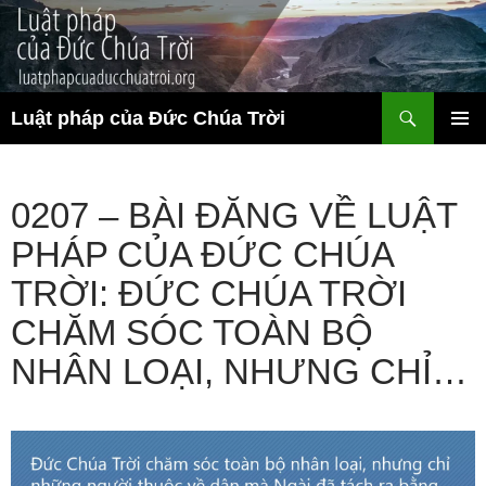
Chuyển
đến
nội
dung
Tìm
Luật pháp của Đức Chúa Trời
kiếm
TRÌNH
ĐƠN CƠ
SỞ
0207 – BÀI ĐĂNG VỀ LUẬT
PHÁP CỦA ĐỨC CHÚA
TRỜI: ĐỨC CHÚA TRỜI
CHĂM SÓC TOÀN BỘ
NHÂN LOẠI, NHƯNG CHỈ…