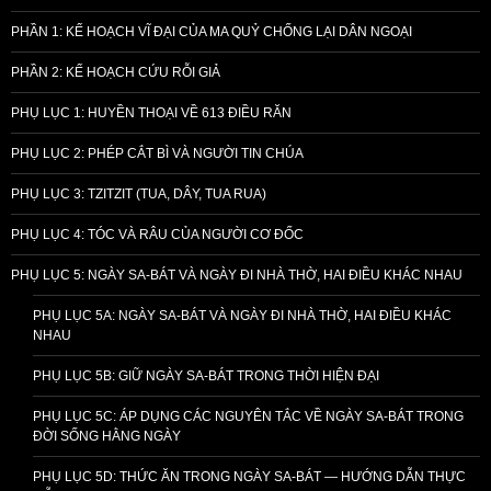
PHẦN 1: KẾ HOẠCH VĨ ĐẠI CỦA MA QUỶ CHỐNG LẠI DÂN NGOẠI
PHẦN 2: KẾ HOẠCH CỨU RỖI GIẢ
PHỤ LỤC 1: HUYỀN THOẠI VỀ 613 ĐIỀU RĂN
PHỤ LỤC 2: PHÉP CẮT BÌ VÀ NGƯỜI TIN CHÚA
PHỤ LỤC 3: TZITZIT (TUA, DÂY, TUA RUA)
PHỤ LỤC 4: TÓC VÀ RÂU CỦA NGƯỜI CƠ ĐỐC
PHỤ LỤC 5: NGÀY SA-BÁT VÀ NGÀY ĐI NHÀ THỜ, HAI ĐIỀU KHÁC NHAU
PHỤ LỤC 5A: NGÀY SA-BÁT VÀ NGÀY ĐI NHÀ THỜ, HAI ĐIỀU KHÁC
NHAU
PHỤ LỤC 5B: GIỮ NGÀY SA-BÁT TRONG THỜI HIỆN ĐẠI
PHỤ LỤC 5C: ÁP DỤNG CÁC NGUYÊN TẮC VỀ NGÀY SA-BÁT TRONG
ĐỜI SỐNG HẰNG NGÀY
PHỤ LỤC 5D: THỨC ĂN TRONG NGÀY SA-BÁT — HƯỚNG DẪN THỰC