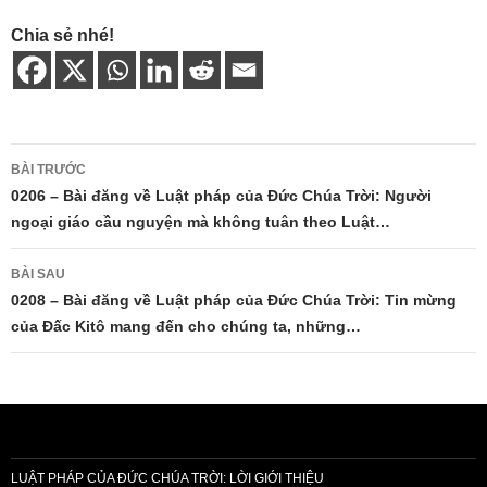
Chia sẻ nhé!
Điều
BÀI TRƯỚC
hướng
0206 – Bài đăng về Luật pháp của Đức Chúa Trời: Người
ngoại giáo cầu nguyện mà không tuân theo Luật…
bài
viết
BÀI SAU
0208 – Bài đăng về Luật pháp của Đức Chúa Trời: Tin mừng
của Đấc Kitô mang đến cho chúng ta, những…
LUẬT PHÁP CỦA ĐỨC CHÚA TRỜI: LỜI GIỚI THIỆU