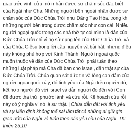
giao ước vĩnh cửu mới nhận được sự chăm sóc đặc biệt
của Ngài như Cha. Những người bên ngoài nhận được sự
chăm sóc của Đức Chúa Trời như Đấng Tạo Hóa, trong khi
những người bên trong được chăm sóc như con cái. Nhiều
người ngoại quốc trong các nhà thờ tự coi mình là dân của
Đức Chúa Trời chỉ vì họ sử dụng tên của Đức Chúa Trời và
của Chúa Giêsu trong lời cầu nguyện và bài hát, nhưng điều
này không phù hợp với Kinh Thánh. Người ngoại quốc
muốn thuộc về dân của Đức Chúa Trời phải tuân theo
những luật pháp mà Cha đã ban cho Israel, dân thật sự của
Đức Chúa Trời. Chúa quan sát đức tin và lòng can đảm của
người ngoại quốc này, đổ tình yêu của Ngài trên người đó,
kết hợp người đó với Israel và dẫn người đó đến với Con
để được tha thứ, phước lành và cứu rỗi. Kế hoạch cứu rỗi
này có ý nghĩa vì nó là sự thật. |
Chúa dẫn dắt với tình yêu
và sự kiên định không thể sai lầm tất cả những ai giữ gìn
giao ước của Ngài và tuân theo các yêu cầu của Ngài. Thi
thiên 25:10