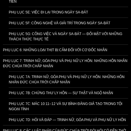
TIỄN
PHỤ LỤC 5E: VIỆC ĐI LẠI TRONG NGÀY SA-BÁT
PHỤ LỤC 5F: CÔNG NGHỆ VÀ GIẢI TRÍ TRONG NGÀY SA-BÁT
PHỤ LỤC 5G: CÔNG VIỆC VÀ NGÀY SA-BÁT — ĐỐI MẶT VỚI NHỮNG
THÁCH THỨC THỰC TẾ
PHỤ LỤC 6: NHỮNG LOẠI THỊT BỊ CẤM ĐỐI VỚI CƠ ĐỐC NHÂN
PHỤ LỤC 7: TRINH NỮ, GÓA PHỤ VÀ PHỤ NỮ LY HÔN: NHỮNG HÔN NHÂN
ĐỨC CHÚA TRỜI CHẤP NHẬN
PHỤ LỤC 7A: TRINH NỮ, GÓA PHỤ VÀ PHỤ NỮ LY HÔN: NHỮNG HÔN
NHÂN ĐỨC CHÚA TRỜI CHẤP NHẬN
PHỤ LỤC 7B: CHỨNG THƯ LY HÔN — SỰ THẬT VÀ NGỘ NHẬN
PHỤ LỤC 7C: MÁC 10:11–12 VÀ SỰ BÌNH ĐẲNG GIẢ TẠO TRONG TỘI
NGOẠI TÌNH
PHỤ LỤC 7D: HỎI VÀ ĐÁP — TRINH NỮ, GÓA PHỤ VÀ PHỤ NỮ LY HÔN
PHỤ LỤC 8: CÁC LUẬT PHÁP CỦA ĐỨC CHÚA TRỜI ĐÒI HỎI CÓ ĐỀN THỜ