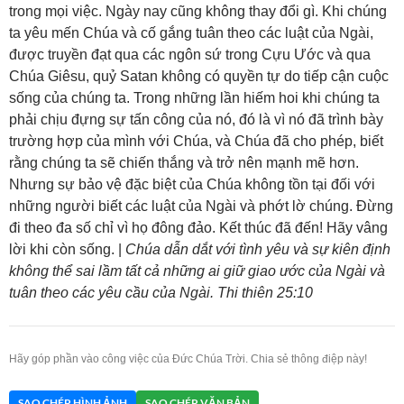
trong mọi việc. Ngày nay cũng không thay đổi gì. Khi chúng
ta yêu mến Chúa và cố gắng tuân theo các luật của Ngài,
được truyền đạt qua các ngôn sứ trong Cựu Ước và qua
Chúa Giêsu, quỷ Satan không có quyền tự do tiếp cận cuộc
sống của chúng ta. Trong những lần hiếm hoi khi chúng ta
phải chịu đựng sự tấn công của nó, đó là vì nó đã trình bày
trường hợp của mình với Chúa, và Chúa đã cho phép, biết
rằng chúng ta sẽ chiến thắng và trở nên mạnh mẽ hơn.
Nhưng sự bảo vệ đặc biệt của Chúa không tồn tại đối với
những người biết các luật của Ngài và phớt lờ chúng. Đừng
đi theo đa số chỉ vì họ đông đảo. Kết thúc đã đến! Hãy vâng
lời khi còn sống. |
Chúa dẫn dắt với tình yêu và sự kiên định
không thể sai lầm tất cả những ai giữ giao ước của Ngài và
tuân theo các yêu cầu của Ngài. Thi thiên 25:10
Hãy góp phần vào công việc của Đức Chúa Trời. Chia sẻ thông điệp này!
SAO CHÉP HÌNH ẢNH
SAO CHÉP VĂN BẢN