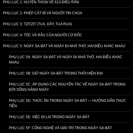
PHỤ LỤC 1: HUYỀN THOẠI VỀ 613 ĐIỀU RĂN
PHỤ LỤC 2: PHÉP CẮT BÌ VÀ NGƯỜI TIN CHÚA
PHỤ LỤC 3: TZITZIT (TUA, DÂY, TUA RUA)
PHỤ LỤC 4: TÓC VÀ RÂU CỦA NGƯỜI CƠ ĐỐC
PHỤ LỤC 5: NGÀY SA-BÁT VÀ NGÀY ĐI NHÀ THỜ, HAI ĐIỀU KHÁC NHAU
PHỤ LỤC 5A: NGÀY SA-BÁT VÀ NGÀY ĐI NHÀ THỜ, HAI ĐIỀU KHÁC
NHAU
PHỤ LỤC 5B: GIỮ NGÀY SA-BÁT TRONG THỜI HIỆN ĐẠI
PHỤ LỤC 5C: ÁP DỤNG CÁC NGUYÊN TẮC VỀ NGÀY SA-BÁT TRONG
ĐỜI SỐNG HẰNG NGÀY
PHỤ LỤC 5D: THỨC ĂN TRONG NGÀY SA-BÁT — HƯỚNG DẪN THỰC
TIỄN
PHỤ LỤC 5E: VIỆC ĐI LẠI TRONG NGÀY SA-BÁT
PHỤ LỤC 5F: CÔNG NGHỆ VÀ GIẢI TRÍ TRONG NGÀY SA-BÁT