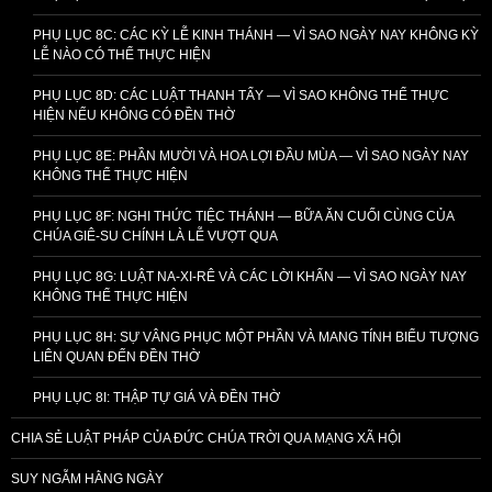
PHỤ LỤC 8C: CÁC KỲ LỄ KINH THÁNH — VÌ SAO NGÀY NAY KHÔNG KỲ
LỄ NÀO CÓ THỂ THỰC HIỆN
PHỤ LỤC 8D: CÁC LUẬT THANH TẨY — VÌ SAO KHÔNG THỂ THỰC
HIỆN NẾU KHÔNG CÓ ĐỀN THỜ
PHỤ LỤC 8E: PHẦN MƯỜI VÀ HOA LỢI ĐẦU MÙA — VÌ SAO NGÀY NAY
KHÔNG THỂ THỰC HIỆN
PHỤ LỤC 8F: NGHI THỨC TIỆC THÁNH — BỮA ĂN CUỐI CÙNG CỦA
CHÚA GIÊ-SU CHÍNH LÀ LỄ VƯỢT QUA
PHỤ LỤC 8G: LUẬT NA-XI-RÊ VÀ CÁC LỜI KHẤN — VÌ SAO NGÀY NAY
KHÔNG THỂ THỰC HIỆN
PHỤ LỤC 8H: SỰ VÂNG PHỤC MỘT PHẦN VÀ MANG TÍNH BIỂU TƯỢNG
LIÊN QUAN ĐẾN ĐỀN THỜ
PHỤ LỤC 8I: THẬP TỰ GIÁ VÀ ĐỀN THỜ
CHIA SẺ LUẬT PHÁP CỦA ĐỨC CHÚA TRỜI QUA MẠNG XÃ HỘI
SUY NGẪM HẰNG NGÀY