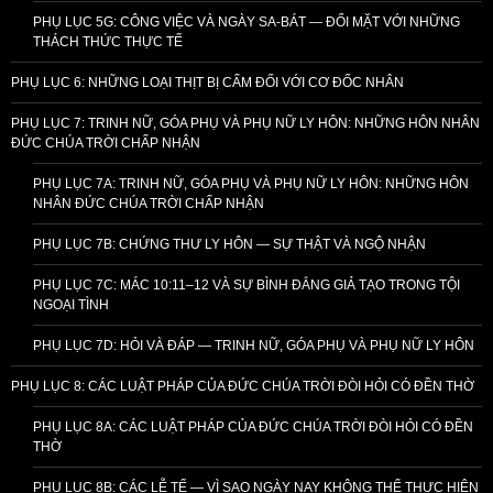
PHỤ LỤC 5G: CÔNG VIỆC VÀ NGÀY SA-BÁT — ĐỐI MẶT VỚI NHỮNG
THÁCH THỨC THỰC TẾ
PHỤ LỤC 6: NHỮNG LOẠI THỊT BỊ CẤM ĐỐI VỚI CƠ ĐỐC NHÂN
PHỤ LỤC 7: TRINH NỮ, GÓA PHỤ VÀ PHỤ NỮ LY HÔN: NHỮNG HÔN NHÂN
ĐỨC CHÚA TRỜI CHẤP NHẬN
PHỤ LỤC 7A: TRINH NỮ, GÓA PHỤ VÀ PHỤ NỮ LY HÔN: NHỮNG HÔN
NHÂN ĐỨC CHÚA TRỜI CHẤP NHẬN
PHỤ LỤC 7B: CHỨNG THƯ LY HÔN — SỰ THẬT VÀ NGỘ NHẬN
PHỤ LỤC 7C: MÁC 10:11–12 VÀ SỰ BÌNH ĐẲNG GIẢ TẠO TRONG TỘI
NGOẠI TÌNH
PHỤ LỤC 7D: HỎI VÀ ĐÁP — TRINH NỮ, GÓA PHỤ VÀ PHỤ NỮ LY HÔN
PHỤ LỤC 8: CÁC LUẬT PHÁP CỦA ĐỨC CHÚA TRỜI ĐÒI HỎI CÓ ĐỀN THỜ
PHỤ LỤC 8A: CÁC LUẬT PHÁP CỦA ĐỨC CHÚA TRỜI ĐÒI HỎI CÓ ĐỀN
THỜ
PHỤ LỤC 8B: CÁC LỄ TẾ — VÌ SAO NGÀY NAY KHÔNG THỂ THỰC HIỆN