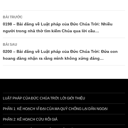
Điều
BÀI TRƯỚC
hướng
0198 – Bài đăng về Luật pháp của Đức Chúa Trời: Nhiều
người trong nhà thờ tìm kiếm Chúa qua lời cầu…
bài
viết
BÀI SAU
0200 – Bài đăng về Luật pháp của Đức Chúa Trời: Đứa con
hoang đàng nhận ra rằng mình không xứng đáng…
LUẬT PHÁP CỦA ĐỨC CHÚA TRỜI: LỜI GIỚI THIỆU
PHẦN 1: KẾ HOẠCH VĨ ĐẠI CỦA MA QUỶ CHỐNG LẠI DÂN NGOẠI
PHẦN 2: KẾ HOẠCH CỨU RỖI GIẢ