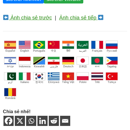
Ảnh chia sẻ trước
|
Ảnh chia sẻ tiếp
Español
English
Português
中文
हिंदी
العربية
Français
Русский
עברית
Indonesia
Kiswahili
فارسی
Deutsch
日本語
বাংলা
Tagalog
اُردو
Italiano
한국어
Ελληνικά
Tiếng Việt
Polski
ไทย
Türkçe
Română
Chia sẻ nhé!