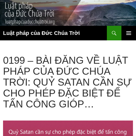
Chuyển
đến
nội
dung
Tìm
Luật pháp của Đức Chúa Trời
kiếm
TRÌNH
ĐƠN CƠ
SỞ
0199 – BÀI ĐĂNG VỀ LUẬT
PHÁP CỦA ĐỨC CHÚA
TRỜI: QUỶ SATAN CẦN SỰ
CHO PHÉP ĐẶC BIỆT ĐỂ
TẤN CÔNG GIÓP…