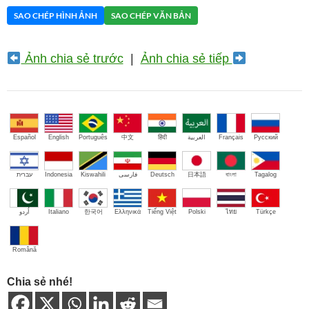
SAO CHÉP HÌNH ẢNH
SAO CHÉP VĂN BẢN
Ảnh chia sẻ trước
|
Ảnh chia sẻ tiếp
Español
English
Português
中文
हिंदी
العربية
Français
Русский
עברית
Indonesia
Kiswahili
فارسی
Deutsch
日本語
বাংলা
Tagalog
اُردو
Italiano
한국어
Ελληνικά
Tiếng Việt
Polski
ไทย
Türkçe
Română
Chia sẻ nhé!