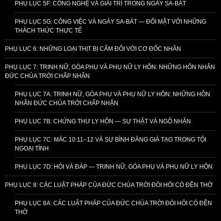
PHỤ LỤC 5F: CÔNG NGHỆ VÀ GIẢI TRÍ TRONG NGÀY SA-BÁT
PHỤ LỤC 5G: CÔNG VIỆC VÀ NGÀY SA-BÁT — ĐỐI MẶT VỚI NHỮNG
THÁCH THỨC THỰC TẾ
PHỤ LỤC 6: NHỮNG LOẠI THỊT BỊ CẤM ĐỐI VỚI CƠ ĐỐC NHÂN
PHỤ LỤC 7: TRINH NỮ, GÓA PHỤ VÀ PHỤ NỮ LY HÔN: NHỮNG HÔN NHÂN
ĐỨC CHÚA TRỜI CHẤP NHẬN
PHỤ LỤC 7A: TRINH NỮ, GÓA PHỤ VÀ PHỤ NỮ LY HÔN: NHỮNG HÔN
NHÂN ĐỨC CHÚA TRỜI CHẤP NHẬN
PHỤ LỤC 7B: CHỨNG THƯ LY HÔN — SỰ THẬT VÀ NGỘ NHẬN
PHỤ LỤC 7C: MÁC 10:11–12 VÀ SỰ BÌNH ĐẲNG GIẢ TẠO TRONG TỘI
NGOẠI TÌNH
PHỤ LỤC 7D: HỎI VÀ ĐÁP — TRINH NỮ, GÓA PHỤ VÀ PHỤ NỮ LY HÔN
PHỤ LỤC 8: CÁC LUẬT PHÁP CỦA ĐỨC CHÚA TRỜI ĐÒI HỎI CÓ ĐỀN THỜ
PHỤ LỤC 8A: CÁC LUẬT PHÁP CỦA ĐỨC CHÚA TRỜI ĐÒI HỎI CÓ ĐỀN
THỜ