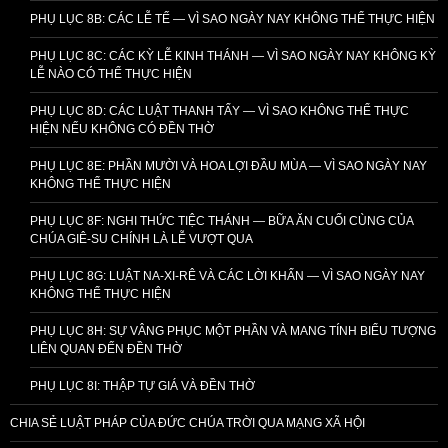
PHỤ LỤC 8B: CÁC LỄ TẾ — VÌ SAO NGÀY NAY KHÔNG THỂ THỰC HIỆN
PHỤ LỤC 8C: CÁC KỲ LỄ KINH THÁNH — VÌ SAO NGÀY NAY KHÔNG KỲ
LỄ NÀO CÓ THỂ THỰC HIỆN
PHỤ LỤC 8D: CÁC LUẬT THANH TẨY — VÌ SAO KHÔNG THỂ THỰC
HIỆN NẾU KHÔNG CÓ ĐỀN THỜ
PHỤ LỤC 8E: PHẦN MƯỜI VÀ HOA LỢI ĐẦU MÙA — VÌ SAO NGÀY NAY
KHÔNG THỂ THỰC HIỆN
PHỤ LỤC 8F: NGHI THỨC TIỆC THÁNH — BỮA ĂN CUỐI CÙNG CỦA
CHÚA GIÊ-SU CHÍNH LÀ LỄ VƯỢT QUA
PHỤ LỤC 8G: LUẬT NA-XI-RÊ VÀ CÁC LỜI KHẤN — VÌ SAO NGÀY NAY
KHÔNG THỂ THỰC HIỆN
PHỤ LỤC 8H: SỰ VÂNG PHỤC MỘT PHẦN VÀ MANG TÍNH BIỂU TƯỢNG
LIÊN QUAN ĐẾN ĐỀN THỜ
PHỤ LỤC 8I: THẬP TỰ GIÁ VÀ ĐỀN THỜ
CHIA SẺ LUẬT PHÁP CỦA ĐỨC CHÚA TRỜI QUA MẠNG XÃ HỘI