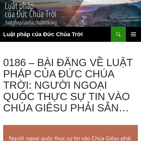
Chuyển
đến
nội
dung
Tìm
Luật pháp của Đức Chúa Trời
kiếm
TRÌNH
ĐƠN CƠ
SỞ
0186 – BÀI ĐĂNG VỀ LUẬT
PHÁP CỦA ĐỨC CHÚA
TRỜI: NGƯỜI NGOẠI
QUỐC THỰC SỰ TIN VÀO
CHÚA GIÊSU PHẢI SẴN…