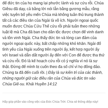
để đức tin của họ mang lại phước lành và sự cứu rỗi. Chúa
Giêsu đã dạy, cả bằng lời nói lẫn bằng gương mẫu, rằng
việc tuyên bố yêu mến Chúa mà không tuân thủ trung thành
tất cả các điều răn của Ngài là vô ích. Người ngoại quốc
muốn được Chúa Cứu Thế cứu rỗi phải tuân theo những
luật lệ mà Cha đã ban cho dân tộc được chọn để vinh danh
và tôn vinh Ngài. Cha thấy đức tin và lòng can đảm của
người ngoại quốc này, bất chấp những khó khăn. Ngài đổ
tình yêu của Ngài xuống trên người ấy, kết hợp người ấy
với Israel và dẫn dắt người ấy đến với Con để được tha thứ
và cứu rỗi. Đó là kế hoạch cứu rỗi có ý nghĩa vì nó là sự
thật. Đừng để mình bị cuốn theo đa số chỉ vì họ đông đảo.
Chúng ta đã đến cuối rồi. |
Đây là sự kiên trì của các thánh,
những người giữ các điều răn của Chúa và đức tin vào
Chúa Giê-su. Khải Huyền 14:12
Hãy góp phần vào công việc của Đức Chúa Trời. Chia sẻ thông điệp này!