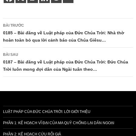
Điều
BÀI TRƯỚC
hướng
0185 – Bài đăng về Luật pháp của Đức Chúa Trời: Nhà thờ
hoàn toàn bỏ qua lời cảnh báo của Chúa Giêsu…
bài
viết
BÀI SAU
0187 – Bài đăng về Luật pháp của Đức Chúa Trời: Đức Chúa
Trời luôn mong đợi dân của Ngài tuân theo…
LUẬT PHÁP CỦA ĐỨC CHÚA TRỜI: LỜI GIỚI THIỆU
PHẦN 1: KẾ HOẠCH VĨ ĐẠI CỦA MA QUỶ CHỐNG LẠI DÂN NGOẠI
PHẦN 2: KẾ HOẠCH CỨU RỖI GIẢ