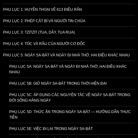
PHỤ LỤC 1: HUYỀN THOẠI VỀ 613 ĐIỀU RĂN
PHỤ LỤC 2: PHÉP CẮT BÌ VÀ NGƯỜI TIN CHÚA
PHỤ LỤC 3: TZITZIT (TUA, DÂY, TUA RUA)
PHỤ LỤC 4: TÓC VÀ RÂU CỦA NGƯỜI CƠ ĐỐC
PHỤ LỤC 5: NGÀY SA-BÁT VÀ NGÀY ĐI NHÀ THỜ, HAI ĐIỀU KHÁC NHAU
PHỤ LỤC 5A: NGÀY SA-BÁT VÀ NGÀY ĐI NHÀ THỜ, HAI ĐIỀU KHÁC
NHAU
PHỤ LỤC 5B: GIỮ NGÀY SA-BÁT TRONG THỜI HIỆN ĐẠI
PHỤ LỤC 5C: ÁP DỤNG CÁC NGUYÊN TẮC VỀ NGÀY SA-BÁT TRONG
ĐỜI SỐNG HẰNG NGÀY
PHỤ LỤC 5D: THỨC ĂN TRONG NGÀY SA-BÁT — HƯỚNG DẪN THỰC
TIỄN
PHỤ LỤC 5E: VIỆC ĐI LẠI TRONG NGÀY SA-BÁT