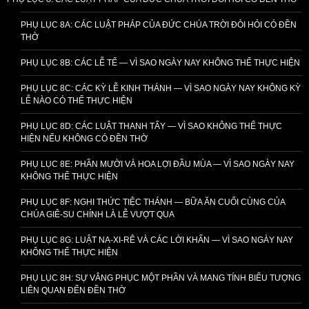
PHỤ LỤC 8A: CÁC LUẬT PHÁP CỦA ĐỨC CHÚA TRỜI ĐÒI HỎI CÓ ĐỀN
THỜ
PHỤ LỤC 8B: CÁC LỄ TẾ — VÌ SAO NGÀY NAY KHÔNG THỂ THỰC HIỆN
PHỤ LỤC 8C: CÁC KỲ LỄ KINH THÁNH — VÌ SAO NGÀY NAY KHÔNG KỲ
LỄ NÀO CÓ THỂ THỰC HIỆN
PHỤ LỤC 8D: CÁC LUẬT THANH TẨY — VÌ SAO KHÔNG THỂ THỰC
HIỆN NẾU KHÔNG CÓ ĐỀN THỜ
PHỤ LỤC 8E: PHẦN MƯỜI VÀ HOA LỢI ĐẦU MÙA — VÌ SAO NGÀY NAY
KHÔNG THỂ THỰC HIỆN
PHỤ LỤC 8F: NGHI THỨC TIỆC THÁNH — BỮA ĂN CUỐI CÙNG CỦA
CHÚA GIÊ-SU CHÍNH LÀ LỄ VƯỢT QUA
PHỤ LỤC 8G: LUẬT NA-XI-RÊ VÀ CÁC LỜI KHẤN — VÌ SAO NGÀY NAY
KHÔNG THỂ THỰC HIỆN
PHỤ LỤC 8H: SỰ VÂNG PHỤC MỘT PHẦN VÀ MANG TÍNH BIỂU TƯỢNG
LIÊN QUAN ĐẾN ĐỀN THỜ