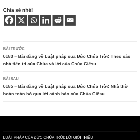
Chia sẻ nhé!
Điều
BÀI TRƯỚC
hướng
0183 – Bài đăng về Luật pháp của Đức Chúa Trời: Theo các
nhà tiên tri của Chúa và lời của Chúa Giêsu…
bài
viết
BÀI SAU
0185 – Bài đăng về Luật pháp của Đức Chúa Trời: Nhà thờ
hoàn toàn bỏ qua lời cảnh báo của Chúa Giêsu…
LUẬT PHÁP CỦA ĐỨC CHÚA TRỜI: LỜI GIỚI THIỆU