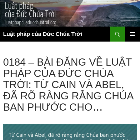
Chuyển
đến
nội
dung
Tìm
Luật pháp của Đức Chúa Trời
kiếm
TRÌNH
ĐƠN CƠ
SỞ
0184 – BÀI ĐĂNG VỀ LUẬT
PHÁP CỦA ĐỨC CHÚA
TRỜI: TỪ CAIN VÀ ABEL,
ĐÃ RÕ RÀNG RẰNG CHÚA
BAN PHƯỚC CHO…