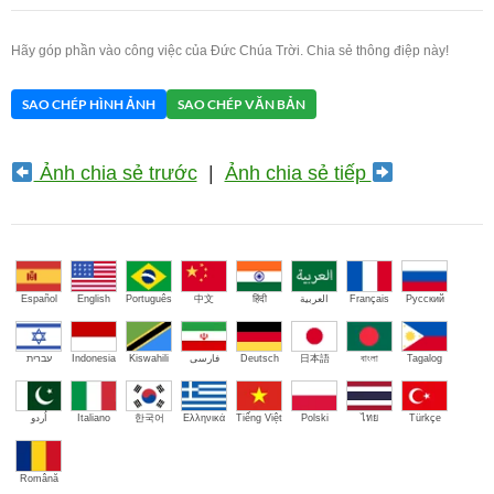
Hãy góp phần vào công việc của Đức Chúa Trời. Chia sẻ thông điệp này!
SAO CHÉP HÌNH ẢNH
SAO CHÉP VĂN BẢN
Ảnh chia sẻ trước
|
Ảnh chia sẻ tiếp
Español
English
Português
中文
हिंदी
العربية
Français
Русский
עברית
Indonesia
Kiswahili
فارسی
Deutsch
日本語
বাংলা
Tagalog
اُردو
Italiano
한국어
Ελληνικά
Tiếng Việt
Polski
ไทย
Türkçe
Română