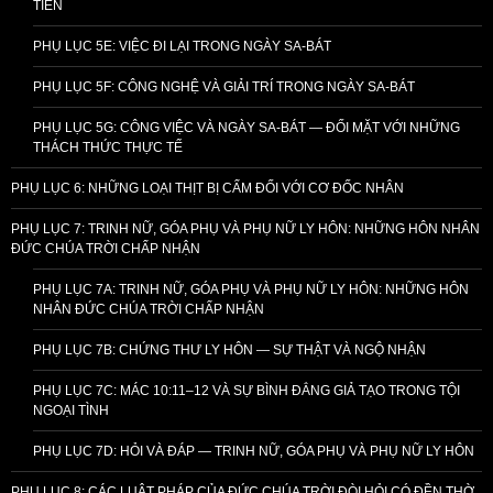
TIỄN
PHỤ LỤC 5E: VIỆC ĐI LẠI TRONG NGÀY SA-BÁT
PHỤ LỤC 5F: CÔNG NGHỆ VÀ GIẢI TRÍ TRONG NGÀY SA-BÁT
PHỤ LỤC 5G: CÔNG VIỆC VÀ NGÀY SA-BÁT — ĐỐI MẶT VỚI NHỮNG
THÁCH THỨC THỰC TẾ
PHỤ LỤC 6: NHỮNG LOẠI THỊT BỊ CẤM ĐỐI VỚI CƠ ĐỐC NHÂN
PHỤ LỤC 7: TRINH NỮ, GÓA PHỤ VÀ PHỤ NỮ LY HÔN: NHỮNG HÔN NHÂN
ĐỨC CHÚA TRỜI CHẤP NHẬN
PHỤ LỤC 7A: TRINH NỮ, GÓA PHỤ VÀ PHỤ NỮ LY HÔN: NHỮNG HÔN
NHÂN ĐỨC CHÚA TRỜI CHẤP NHẬN
PHỤ LỤC 7B: CHỨNG THƯ LY HÔN — SỰ THẬT VÀ NGỘ NHẬN
PHỤ LỤC 7C: MÁC 10:11–12 VÀ SỰ BÌNH ĐẲNG GIẢ TẠO TRONG TỘI
NGOẠI TÌNH
PHỤ LỤC 7D: HỎI VÀ ĐÁP — TRINH NỮ, GÓA PHỤ VÀ PHỤ NỮ LY HÔN
PHỤ LỤC 8: CÁC LUẬT PHÁP CỦA ĐỨC CHÚA TRỜI ĐÒI HỎI CÓ ĐỀN THỜ