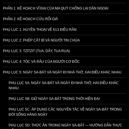
PHẦN 1: KẾ HOẠCH VĨ ĐẠI CỦA MA QUỶ CHỐNG LẠI DÂN NGOẠI
PHẦN 2: KẾ HOẠCH CỨU RỖI GIẢ
PHỤ LỤC 1: HUYỀN THOẠI VỀ 613 ĐIỀU RĂN
PHỤ LỤC 2: PHÉP CẮT BÌ VÀ NGƯỜI TIN CHÚA
PHỤ LỤC 3: TZITZIT (TUA, DÂY, TUA RUA)
PHỤ LỤC 4: TÓC VÀ RÂU CỦA NGƯỜI CƠ ĐỐC
PHỤ LỤC 5: NGÀY SA-BÁT VÀ NGÀY ĐI NHÀ THỜ, HAI ĐIỀU KHÁC NHAU
PHỤ LỤC 5A: NGÀY SA-BÁT VÀ NGÀY ĐI NHÀ THỜ, HAI ĐIỀU KHÁC
NHAU
PHỤ LỤC 5B: GIỮ NGÀY SA-BÁT TRONG THỜI HIỆN ĐẠI
PHỤ LỤC 5C: ÁP DỤNG CÁC NGUYÊN TẮC VỀ NGÀY SA-BÁT TRONG
ĐỜI SỐNG HẰNG NGÀY
PHỤ LỤC 5D: THỨC ĂN TRONG NGÀY SA-BÁT — HƯỚNG DẪN THỰC