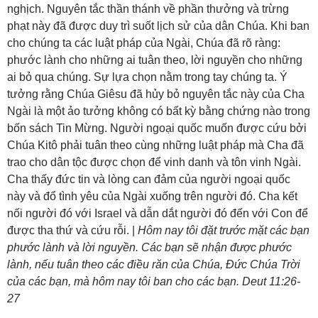
nghịch. Nguyên tắc thần thánh về phần thưởng và trừng
phạt này đã được duy trì suốt lịch sử của dân Chúa. Khi ban
cho chúng ta các luật pháp của Ngài, Chúa đã rõ ràng:
phước lành cho những ai tuân theo, lời nguyền cho những
ai bỏ qua chúng. Sự lựa chọn nằm trong tay chúng ta. Ý
tưởng rằng Chúa Giêsu đã hủy bỏ nguyên tắc này của Cha
Ngài là một ảo tưởng không có bất kỳ bằng chứng nào trong
bốn sách Tin Mừng. Người ngoại quốc muốn được cứu bởi
Chúa Kitô phải tuân theo cùng những luật pháp mà Cha đã
trao cho dân tộc được chọn để vinh danh và tôn vinh Ngài.
Cha thấy đức tin và lòng can đảm của người ngoại quốc
này và đổ tình yêu của Ngài xuống trên người đó. Cha kết
nối người đó với Israel và dẫn dắt người đó đến với Con để
được tha thứ và cứu rỗi. |
Hôm nay tôi đặt trước mặt các bạn
phước lành và lời nguyền. Các bạn sẽ nhận được phước
lành, nếu tuân theo các điều răn của Chúa, Đức Chúa Trời
của các bạn, mà hôm nay tôi ban cho các bạn. Deut 11:26-
27